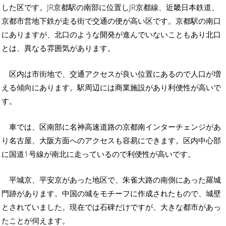
した区です。JR京都駅の南部に位置しJR京都線、近畿日本鉄道、
京都市営地下鉄が走る街で交通の便が高い区です。京都駅の南口
にありますが、北口のような開発が進んでいないこともあり北口
とは、異なる雰囲気があります。
区内は市街地で、交通アクセスが良い位置にあるので人口が増
える傾向にあります。駅周辺には商業施設があり利便性が高いで
す。
車では、区南部に名神高速道路の京都南インターチェンジがあ
り名古屋、大阪方面へのアクセスも容易にできます。区内中心部
に国道1号線が南北に走っているので利便性が高いです。
平城京、平安京があった地区で、朱雀大路の南側にあった羅城
門跡があります。中国の城をモチーフに作成されたもので、城壁
とされていました。現在では石碑だけですが、大きな都市があっ
たことが伺えます。