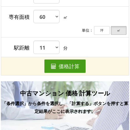
専有面積
㎡
単位：
坪
㎡
駅距離
分
価格計算
中古マンション 価格 計算ツール
「条件選択」から条件を選択し、「計算する」ボタンを押すと算
定結果がここに表示されます。