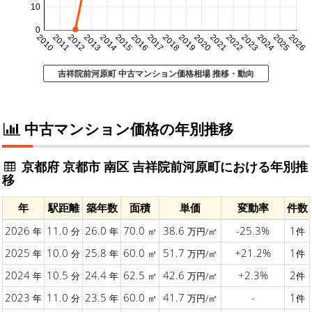
10
0
2010
2011
2012
2013
2014
2015
2016
2017
2018
2019
2020
2021
2022
2023
2024
2025
2026
吉祥院前河原町 中古マンション価格相場 推移・動向
中古マンション価格の年別推移
京都府 京都市 南区 吉祥院前河原町における年別推
移
年
駅距離
築年数
面積
単価
変動率
件数
2026
11.0
26.0
70.0
38.6
-25.3%
1
年
分
年
㎡
万円/㎡
件
2025
10.0
25.8
60.0
51.7
+21.2%
1
年
分
年
㎡
万円/㎡
件
2024
10.5
24.4
62.5
42.6
+2.3%
2
年
分
年
㎡
万円/㎡
件
2023
11.0
23.5
60.0
41.7
-
1
年
分
年
㎡
万円/㎡
件