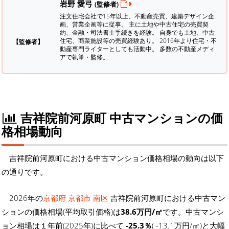
岩野 愛弓
(監修者)
注文住宅会社で15年以上、不動産売買、建築デザイン企
画、営業企画等に従事。 主に土地や中古住宅の売買契
約、金融・司法書士手続きを経験。
自身でも土地、中古
住宅、商業施設等の売買経験あり。 2016年より住宅・不
【監修者】
動産専門ライターとしても活動中。 多数の不動産メディ
アで執筆・監修。
吉祥院前河原町 中古マンションの価
格相場動向
吉祥院前河原町における中古マンション価格相場の動向は以下
の通りです。
2026年の
京都府 京都市 南区
吉祥院前河原町における中古マン
ションの価格相場(平均取引価格)は
38.6万円/㎡
です。中古マンシ
ョン相場は１年前(2025年)に比べて
-25.3％
( -13.1万円/㎡)と大幅