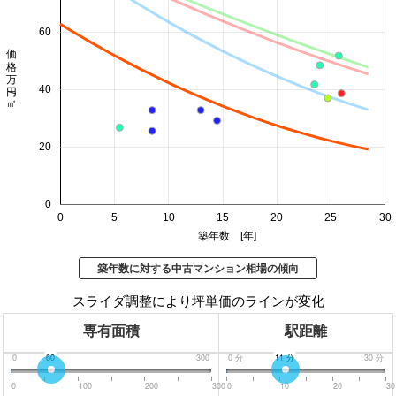
60
価格 万円/㎡
40
20
0
0
5
10
15
20
25
30
築年数 [年]
築年数に対する中古マンション相場の傾向
スライダ調整により坪単価のラインが変化
専有面積
駅距離
0
60
300
0
分
11
分
30
分
0
100
200
300
0
10
20
30