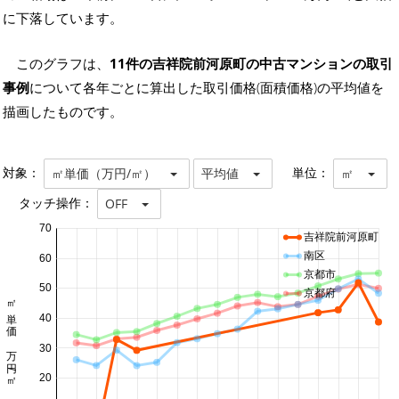
に下落しています。
このグラフは、
11件の吉祥院前河原町の中古マンションの取引
事例
について各年ごとに算出した取引価格(面積価格)の平均値を
描画したものです。
対象：
単位：
㎡単価（万円/㎡）
平均値
㎡
タッチ操作：
OFF
70
吉祥院前河原町
南区
60
京都市
50
京都府
㎡単価 万円/㎡
40
30
20