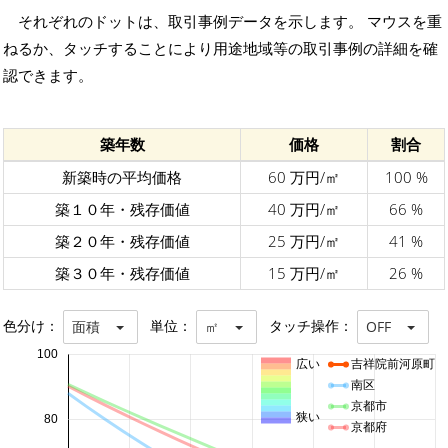
それぞれのドットは、取引事例データを示します。 マウスを重
ねるか、タッチすることにより用途地域等の取引事例の詳細を確
認できます。
築年数
価格
割合
新築時の平均価格
60 万円/㎡
100 %
築１０年・残存価値
40 万円/㎡
66 %
築２０年・残存価値
25 万円/㎡
41 %
築３０年・残存価値
15 万円/㎡
26 %
色分け：
単位：
タッチ操作：
面積
㎡
OFF
100
広い
吉祥院前河原町
南区
京都市
狭い
80
京都府