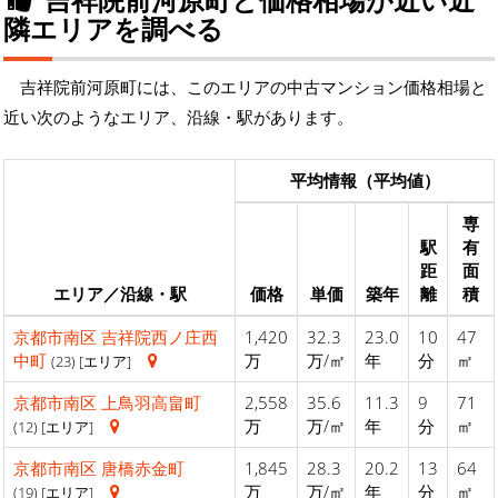
隣エリアを調べる
吉祥院前河原町には、このエリアの中古マンション価格相場と
近い次のようなエリア、沿線・駅があります。
平均情報（平均値）
専
駅
有
距
面
エリア／沿線・駅
価格
単価
築年
離
積
京都市南区
吉祥院西ノ庄西
1,420
32.3
23.0
10
47
中町
万
万/㎡
年
分
㎡
(23) [エリア]
京都市南区
上鳥羽高畠町
2,558
35.6
11.3
9
71
万
万/㎡
年
分
㎡
(12) [エリア]
京都市南区
唐橋赤金町
1,845
28.3
20.2
13
64
万
万/㎡
年
分
㎡
(19) [エリア]