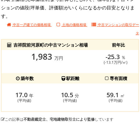
ションの値段(坪単価、評価額)がいくらになるかの目安となりま
す。
中古一戸建ての価格相場
土地の価格相場
中古マンションの
取引デー
タ
吉祥院前河原町の中古マンション相場
前年比
1,983
-25.3
％
万円
(-13.1万円/㎡)
築年数
駅距離
専有面積
17.0
10.5
59.1
年
分
㎡
(平均値)
(平均値)
(平均値)
この記事は
不動産鑑定士、宅地建物取引士により監修
しています