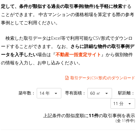
定して、条件が類似する過去の取引事例(物件)を手軽に検索
する
ことができます。 中古マンションの価格相場を算定する際の参考
事例としてご利用ください。
検索した取引データはExcel等で利用可能なCSV形式でダウンロ
ードすることができます。 なお、
さらに詳細な物件の取引事例デ
ータを入手したい
場合は『
不動産一括査定サイト
』から個別物件
の情報を入力し、お申し込みください。
取引データ(CSV形式)のダウンロード
築年数：
専有面積：
駅距離：
14 年
60 ㎡
11 分
上記条件の類似度順に
11件
の取引事例を表示
(全 11件中)