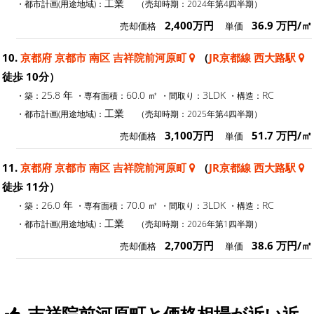
工業
・都市計画(用途地域)：
（売却時期：2024年第4四半期）
2,400万円
36.9 万円/㎡
売却価格
単価
10.
京都府 京都市 南区 吉祥院前河原町
（
JR京都線 西大路駅
徒歩 10分）
25.8 年
60.0 ㎡
3LDK
RC
・築：
・専有面積：
・間取り：
・構造：
工業
・都市計画(用途地域)：
（売却時期：2025年第4四半期）
3,100万円
51.7 万円/㎡
売却価格
単価
11.
京都府 京都市 南区 吉祥院前河原町
（
JR京都線 西大路駅
徒歩 11分）
26.0 年
70.0 ㎡
3LDK
RC
・築：
・専有面積：
・間取り：
・構造：
工業
・都市計画(用途地域)：
（売却時期：2026年第1四半期）
2,700万円
38.6 万円/㎡
売却価格
単価
吉祥院前河原町と価格相場が近い近