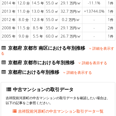
2014
12.0
14.5
55.0
29.1
-11.1%
1
年
分
年
㎡
万円/㎡
件
2013
11.0
13.0
55.0
32.7
+13744.0%
1
年
分
年
㎡
万円/㎡
件
2012
8.0
12.8
55.0
0.2
-
1
年
分
年
㎡
万円/㎡
件
2008
11.5
8.5
55.0
29.1
-
2
年
分
年
㎡
万円/㎡
件
2005
9.0
5.5
60.0
26.7
-
1
年
分
年
㎡
万円/㎡
件
京都府 京都市 南区における年別推移
詳細を表示す
る
京都府 京都市における年別推移
詳細を表示する
京都府における年別推移
詳細を表示する
中古マンションの取引データ
吉祥院前河原町の中古マンションの取引データを確認したい場合は、
以下の記事をご参照ください。
吉祥院前河原町の中古マンション取引データ一覧