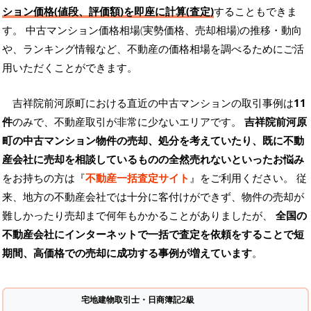
ション価格(値段、評価額)を即座に計算(査定)
することもできま
す。 中古マンション価格相場(実勢価格、売却相場)の推移・動向
や、ランキング情報など、不動産の価格相場を調べるためにご活
用いただくことができます。
吉祥院前河原町における直近の中古マンションの取引事例は
11
件
のみで、不動産取引が非常に少ないエリアです。
吉祥院前河原
町の中古マンション物件の売却、処分を考えていたり、既に不動
産会社に売却を相談しているものの全然売れないといったお悩み
をお持ちの方は『
不動産一括査定サイト
』をご利用ください。 従
来、地方の不動産会社では十分に客付けができず、物件の売却が
難しかったり売却まで何年もかかることがありましたが、
全国の
不動産会社にインターネットで一括で査定を依頼をすることで短
期間、高価格での売却に成功する事例が増えています
。
宅地建物取引士・日商簿記2級