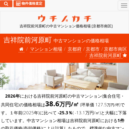
物件価格査定
To
na
吉祥院前河原町の中古マンション価格相場 [京都市南区]
吉祥院前河原町
中古マンションの価格相場
マンション相場
京都府
京都市
京都市南区
吉祥院前河原町
2026年
における吉祥院前河原町の中古マンション(集合住宅・
38.6
万円/㎡
共同住宅)の価格相場は
(坪単価 127.5
)で
万円/坪
す。１年前(2025年)に比べて
-25.3％
( -13.1万円/㎡)と大幅に下落
しています。中古マンション相場は吉祥院前河原町における
1件
の取引価格(売却価格)により計算したもので、標準的な中古マン