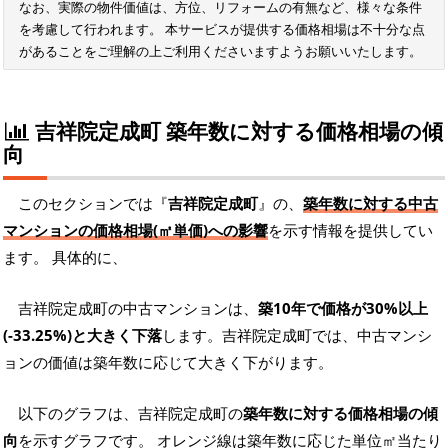
なお、実際の物件価値は、方位、リフォームの有無など、様々な条件
を考慮して行われます。 本サービスが提供する価格相場は不十分な点
があることをご理解の上ご利用くださいますようお願いいたします。
吉祥院定成町 築年数に対する価格相場の傾
向
このセクションでは『
吉祥院定成町
』の、
築年数に対する中古
マンションの価格相場(㎡単価)への影響
を示す情報を提供してい
ます。 具体的に、
吉祥院定成町の中古マンションは、
築10年で価格が30%以上
(-33.25%)と大きく下落
します。吉祥院定成町では、中古マンシ
ョンの価値は築年数に応じて大きく下がります。
以下のグラフは、吉祥院定成町の
築年数に対する価格相場の傾
向
を示すグラフです。 オレンジ線は築年数に応じた単位㎡当たり