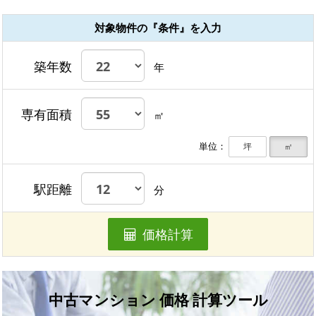
対象物件の『条件』を入力
築年数
年
専有面積
㎡
単位：
坪
㎡
駅距離
分
価格計算
中古マンション 価格 計算ツール