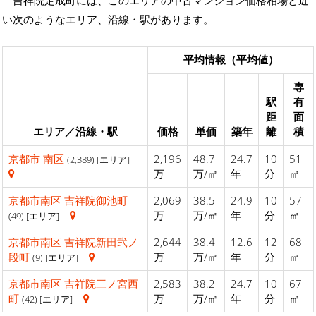
い次のようなエリア、沿線・駅があります。
平均情報（平均値）
専
駅
有
距
面
エリア／沿線・駅
価格
単価
築年
離
積
京都市
南区
2,196
48.7
24.7
10
51
(2,389) [エリア]
万
万/㎡
年
分
㎡
京都市南区
吉祥院御池町
2,069
38.5
24.9
10
57
万
万/㎡
年
分
㎡
(49) [エリア]
京都市南区
吉祥院新田弐ノ
2,644
38.4
12.6
12
68
段町
万
万/㎡
年
分
㎡
(9) [エリア]
京都市南区
吉祥院三ノ宮西
2,583
38.2
24.7
10
67
町
万
万/㎡
年
分
㎡
(42) [エリア]