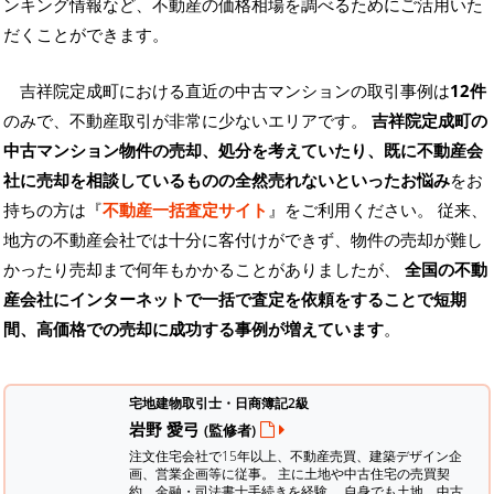
ンキング情報など、不動産の価格相場を調べるためにご活用いた
だくことができます。
吉祥院定成町における直近の中古マンションの取引事例は
12件
のみで、不動産取引が非常に少ないエリアです。
吉祥院定成町の
中古マンション物件の売却、処分を考えていたり、既に不動産会
社に売却を相談しているものの全然売れないといったお悩み
をお
持ちの方は『
不動産一括査定サイト
』をご利用ください。 従来、
地方の不動産会社では十分に客付けができず、物件の売却が難し
かったり売却まで何年もかかることがありましたが、
全国の不動
産会社にインターネットで一括で査定を依頼をすることで短期
間、高価格での売却に成功する事例が増えています
。
宅地建物取引士・日商簿記2級
岩野 愛弓
(監修者)
注文住宅会社で15年以上、不動産売買、建築デザイン企
画、営業企画等に従事。 主に土地や中古住宅の売買契
約、金融・司法書士手続きを経験。
自身でも土地、中古