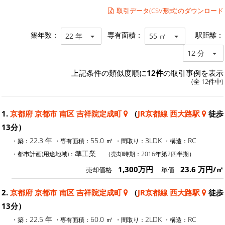
取引データ(CSV形式)のダウンロード
築年数：
専有面積：
駅距離：
22 年
55 ㎡
12 分
上記条件の類似度順に
12件
の取引事例を表示
(全 12件中)
1.
京都府 京都市 南区 吉祥院定成町
（
JR京都線 西大路駅
徒歩
13分）
22.3 年
55.0 ㎡
3LDK
RC
・築：
・専有面積：
・間取り：
・構造：
準工業
・都市計画(用途地域)：
（売却時期：2016年第2四半期）
1,300万円
23.6 万円/㎡
売却価格
単価
2.
京都府 京都市 南区 吉祥院定成町
（
JR京都線 西大路駅
徒歩
13分）
22.5 年
60.0 ㎡
2LDK
RC
・築：
・専有面積：
・間取り：
・構造：