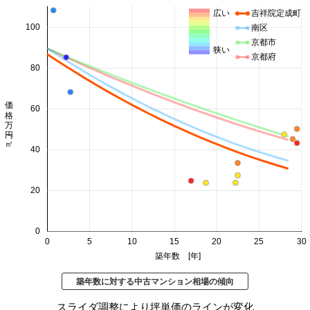
広い
吉祥院定成町
100
南区
京都市
狭い
京都府
80
価格 万円/㎡
60
40
20
0
0
5
10
15
20
25
30
築年数 [年]
築年数に対する中古マンション相場の傾向
スライダ調整により坪単価のラインが変化