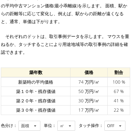
の平均中古マンション価格(最小乖離線)を示します。 面積、駅か
らの距離等に応じて変化し、例えば、駅からの距離が遠くなる
と、通常、単価は下がります。
それぞれのドットは、取引事例データを示します。 マウスを重
ねるか、タッチすることにより用途地域等の取引事例の詳細を確
認できます。
築年数
価格
割合
新築時の平均価格
74 万円/㎡
100 %
築１０年・残存価値
50 万円/㎡
67 %
築２０年・残存価値
30 万円/㎡
41 %
築３０年・残存価値
17 万円/㎡
22 %
色分け：
単位：
タッチ操作：
面積
㎡
OFF