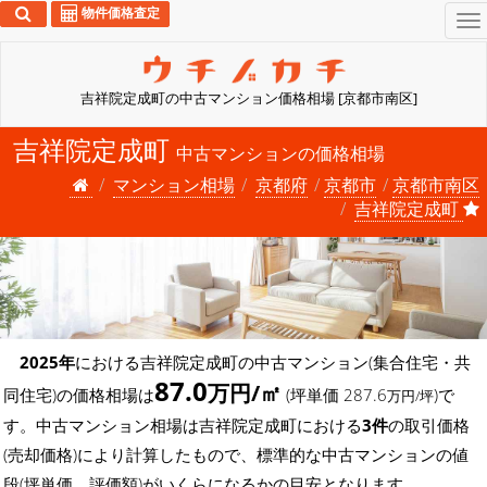
物件価格査定
To
na
吉祥院定成町の中古マンション価格相場 [京都市南区]
吉祥院定成町
中古マンションの価格相場
マンション相場
京都府
京都市
京都市南区
吉祥院定成町
2025年
における吉祥院定成町の中古マンション(集合住宅・共
87.0
万円/㎡
同住宅)の価格相場は
(坪単価 287.6
)で
万円/坪
す。中古マンション相場は吉祥院定成町における
3件
の取引価格
(売却価格)により計算したもので、標準的な中古マンションの値
段(坪単価、評価額)がいくらになるかの目安となります。