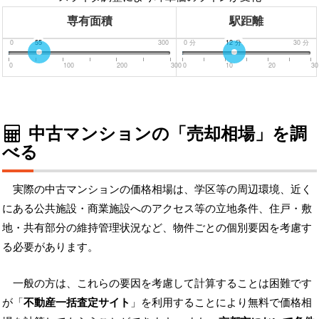
専有面積
駅距離
0
55
300
0
分
12
分
30
分
0
100
200
300
0
10
20
30
中古マンションの「売却相場」を調
べる
実際の中古マンションの価格相場は、学区等の周辺環境、近く
にある公共施設・商業施設へのアクセス等の立地条件、住戸・敷
地・共有部分の維持管理状況など、物件ごとの個別要因を考慮す
る必要があります。
一般の方は、これらの要因を考慮して計算することは困難です
が「
不動産一括査定サイト
」を利用することにより無料で価格相