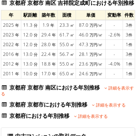
京都府 京都市 南区 吉祥院定成町における年別推移
年
駅距離
築年数
面積
単価
変動率
件数
2025
11.3
1.9
23.3
87.0
-
3
年
分
年
㎡
万円/㎡
件
2023
12.0
29.4
61.7
46.0
-2.6%
3
年
分
年
㎡
万円/㎡
件
2022
12.0
28.0
55.0
47.3
-
1
年
分
年
㎡
万円/㎡
件
2016
13.0
22.4
56.7
28.1
-
3
年
分
年
㎡
万円/㎡
件
2012
13.0
18.8
55.0
23.6
-4.0%
1
年
分
年
㎡
万円/㎡
件
2011
10.0
17.0
65.0
24.6
-
1
年
分
年
㎡
万円/㎡
件
京都府 京都市 南区における年別推移
詳細を表示す
る
京都府 京都市における年別推移
詳細を表示する
京都府における年別推移
詳細を表示する