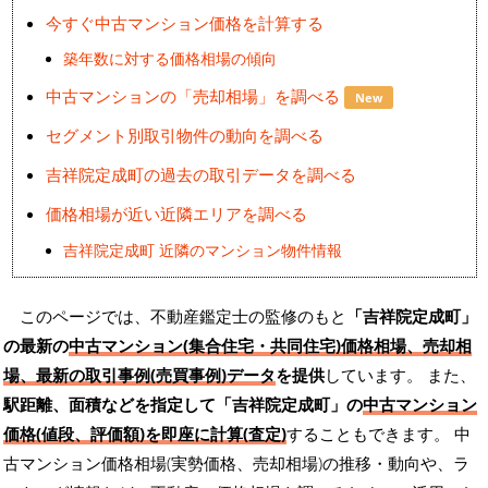
今すぐ中古マンション価格を計算する
築年数に対する価格相場の傾向
中古マンションの「売却相場」を調べる
New
セグメント別取引物件の動向を調べる
吉祥院定成町の過去の取引データを調べる
価格相場が近い近隣エリアを調べる
吉祥院定成町 近隣のマンション物件情報
このページでは、不動産鑑定士の監修のもと
「吉祥院定成町」
の最新の
中古マンション(集合住宅・共同住宅)価格相場、売却相
場、最新の取引事例(売買事例)データ
を提供
しています。 また、
駅距離、面積などを指定して「吉祥院定成町」の
中古マンション
価格(値段、評価額)を即座に計算(査定)
することもできます。 中
古マンション価格相場(実勢価格、売却相場)の推移・動向や、ラ