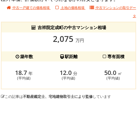
中古一戸建ての価格相場
土地の価格相場
中古マンションの
取引デー
タ
吉祥院定成町の中古マンション相場
2,075
万円
築年数
駅距離
専有面積
18.7
12.0
50.0
年
分
㎡
(平均値)
(平均値)
(平均値)
この記事は
不動産鑑定士、宅地建物取引士により監修
しています