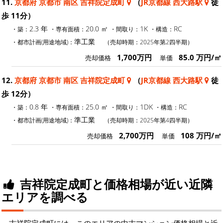
11.
京都府 京都市 南区 吉祥院定成町
（
JR京都線 西大路駅
徒
歩 11分）
2.3 年
20.0 ㎡
1K
RC
・築：
・専有面積：
・間取り：
・構造：
準工業
・都市計画(用途地域)：
（売却時期：2025年第2四半期）
1,700万円
85.0 万円/㎡
売却価格
単価
12.
京都府 京都市 南区 吉祥院定成町
（
JR京都線 西大路駅
徒
歩 12分）
0.8 年
25.0 ㎡
1DK
RC
・築：
・専有面積：
・間取り：
・構造：
準工業
・都市計画(用途地域)：
（売却時期：2025年第4四半期）
2,700万円
108 万円/㎡
売却価格
単価
吉祥院定成町と価格相場が近い近隣
エリアを調べる
吉祥院定成町には、このエリアの中古マンション価格相場と近