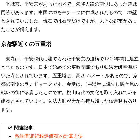
平城京、平安京があった地区で、朱雀大路の南側にあった羅城
門跡があります。中国の城をモチーフに作成されたもので、城壁
とされていました。現在では石碑だけですが、大きな都市があっ
たことが伺えます。
京都駅近くの五重塔
東寺は、平安時代に建てられた平安京の遺構で1200年前に建立
されたものです。日本で始めての密教寺院であり弘法大師空海が
いた寺とされています。五重塔は、高さ55メートルあるので、京
都駅南側のランドマークです。金堂は、1486年に焼失し関ケ原の
戦いの後に落慶したものです。桃山時代の文化を取り入れている
建物とされています。弘法大師が唐から持ち帰った仏舎利もあり
ます。
関連記事
路線価(相続税評価額)の計算方法