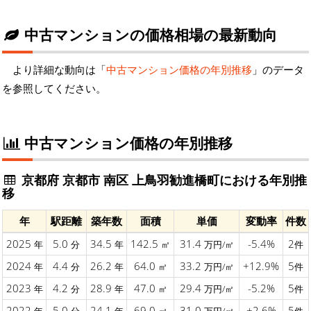
中古マンションの価格相場の最新動向
より詳細な動向は「
中古マンション価格の年別推移
」のデータ
を参照してください。
中古マンション価格の年別推移
京都府 京都市 南区 上鳥羽勧進橋町における年別推
移
年
駅距離
築年数
面積
単価
変動率
件数
2025
5.0
34.5
142.5
31.4
-5.4%
2
年
分
年
㎡
万円/㎡
件
2024
4.4
26.2
64.0
33.2
+12.9%
5
年
分
年
㎡
万円/㎡
件
2023
4.2
28.9
47.0
29.4
-5.2%
5
年
分
年
㎡
万円/㎡
件
2022
5.0
24.1
69.0
31.0
+2.6%
5