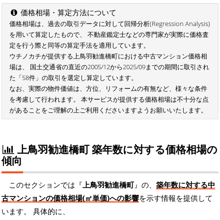
価格相場・算定方法について
価格相場は、過去の取引データに対して回帰分析(Regression Analysis)
を用いて算定したもので、 不動産鑑定士などの専門家が実際に価格査
定を行う際と同等の算定手法を適用しています。
ウチノカチが提供する上鳥羽勧進橋町における中古マンション価格相
場は、 国土交通省の直近の2005/12から2025/09までの期間に取引され
た「58件」の取引を選定し算定しています。
なお、実際の物件価値は、方位、リフォームの有無など、様々な条件
を考慮して行われます。 本サービスが提供する価格相場は不十分な点
があることをご理解の上ご利用くださいますようお願いいたします。
上鳥羽勧進橋町 築年数に対する価格相場の
傾向
このセクションでは『
上鳥羽勧進橋町
』の、
築年数に対する中
古マンションの価格相場(㎡単価)への影響
を示す情報を提供して
います。 具体的に、