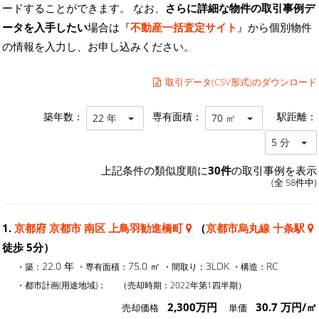
ードすることができます。 なお、
さらに詳細な物件の取引事例デ
ータを入手したい
場合は『
不動産一括査定サイト
』から個別物件
の情報を入力し、お申し込みください。
取引データ(CSV形式)のダウンロード
築年数：
専有面積：
駅距離：
22 年
70 ㎡
5 分
上記条件の類似度順に
30件
の取引事例を表示
(全 58件中)
1.
京都府 京都市 南区 上鳥羽勧進橋町
（
京都市烏丸線 十条駅
徒歩 5分）
22.0 年
75.0 ㎡
3LDK
RC
・築：
・専有面積：
・間取り：
・構造：
・都市計画(用途地域)：
（売却時期：2022年第1四半期）
2,300万円
30.7 万円/㎡
売却価格
単価