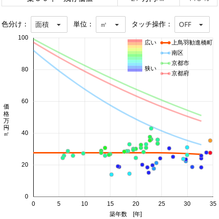
色分け：
単位：
タッチ操作：
面積
㎡
OFF
100
広い
上鳥羽勧進橋町
南区
京都市
狭い
80
京都府
60
価格 万円/㎡
40
20
0
0
5
10
15
20
25
30
35
築年数 [年]