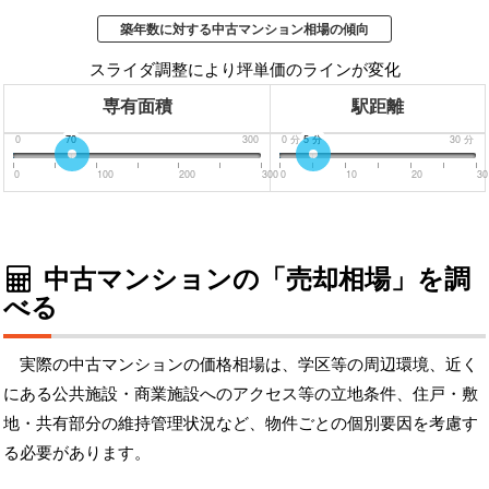
築年数に対する中古マンション相場の傾向
スライダ調整により坪単価のラインが変化
専有面積
駅距離
0
70
300
0
分
5
分
30
分
0
100
200
300
0
10
20
30
中古マンションの「売却相場」を調
べる
実際の中古マンションの価格相場は、学区等の周辺環境、近く
にある公共施設・商業施設へのアクセス等の立地条件、住戸・敷
地・共有部分の維持管理状況など、物件ごとの個別要因を考慮す
る必要があります。