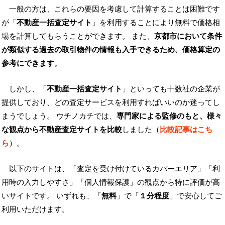
一般の方は、これらの要因を考慮して計算することは困難です
が「
不動産一括査定サイト
」を利用することにより無料で価格相
場を計算してもらうことができます。 また、
京都市において条件
が類似する過去の取引物件の情報も入手できるため、価格算定の
参考にできます
。
しかし、「
不動産一括査定サイト
」といっても十数社の企業が
提供しており、どの査定サービスを利用すればいいのか迷ってし
まうでしょう。 ウチノカチでは、
専門家による監修のもと、様々
な観点から不動産査定サイトを比較
しました（
比較記事はこち
ら
）。
以下のサイトは、「査定を受け付けているカバーエリア」「利
用時の入力しやすさ」「個人情報保護」の観点から特に評価が高
いサイトです。 いずれも、「
無料
」で「
１分程度
」で安心してご
利用いただけます。