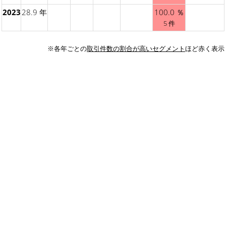
2023
28.9 年
100.0 ％
5 件
※各年ごとの
取引件数の割合が高いセグメント
ほど赤く表示