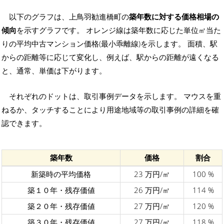
以下のグラフは、上鳥羽勧進橋町の
築年数に対する価格相場の
傾向
を示すグラフです。 オレンジ線は築年数に応じた単位㎡当た
りの平均中古マンション価格(最小乖離線)を示します。 面積、駅
からの距離等に応じて変化し、例えば、駅からの距離が遠くなる
と、通常、単価は下がります。
それぞれのドットは、取引事例データを示します。 マウスを重
ねるか、タッチすることにより用途地域等の取引事例の詳細を確
認できます。
築年数
価格
割合
新築時の平均価格
23 万円/㎡
100 %
築１０年・残存価値
26 万円/㎡
114 %
築２０年・残存価値
27 万円/㎡
120 %
築３０年・残存価値
27 万円/㎡
118 %