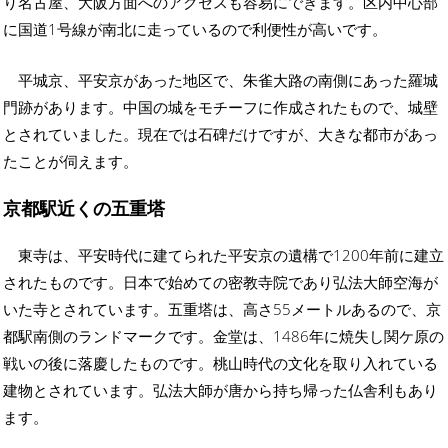
り名古屋、大阪方面へのアクセスも容易にできます。区内中心部
に国道1号線が南北に走っているので利便性が高いです。
平城京、平安京があった地区で、朱雀大路の南側にあった羅城
門跡があります。中国の城をモチーフに作成されたもので、城壁
とされていました。現在では石碑だけですが、大きな都市があっ
たことが伺えます。
京都駅近くの五重塔
東寺は、平安時代に建てられた平安京の遺構で1200年前に建立
されたものです。日本で始めての密教寺院であり弘法大師空海が
いた寺とされています。五重塔は、高さ55メートルあるので、京
都駅南側のランドマークです。金堂は、1486年に焼失し関ケ原の
戦いの後に落慶したものです。桃山時代の文化を取り入れている
建物とされています。弘法大師が唐から持ち帰った仏舎利もあり
ます。