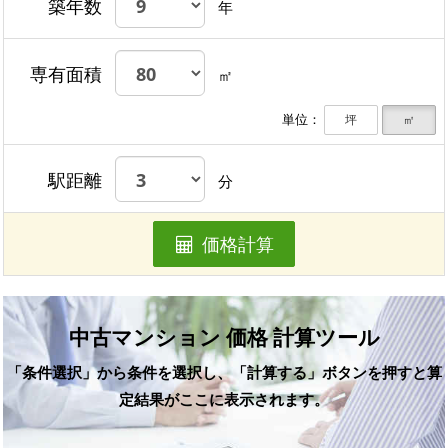
築年数
年
専有面積
㎡
単位：
坪
㎡
駅距離
分
価格計算
中古マンション 価格 計算ツール
「条件選択」から条件を選択し、「計算する」ボタンを押すと算
定結果がここに表示されます。