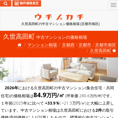
物件価格査定
To
na
久世高田町の中古マンション価格相場 [京都市南区]
久世高田町
中古マンションの価格相場
マンション相場
京都府
京都市
京都市南区
久世高田町
2026年
における久世高田町の中古マンション(集合住宅・共同
84.9
万円/㎡
住宅)の価格相場は
(坪単価 280.6
)です。
万円/坪
１年前(2025年)に比べて
+33.9％
( +21.5万円/㎡)と大幅に上昇し
ています。中古マンション相場は久世高田町における
2件
の取引
価格(売却価格)により計算したもので、標準的な中古マンション