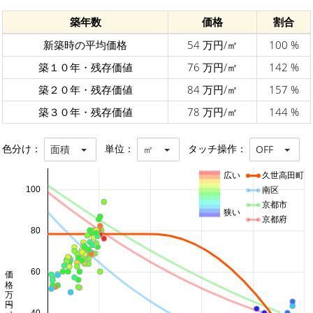
築年数
価格
割合
新築時の平均価格
54 万円/㎡
100 %
築１０年・残存価値
76 万円/㎡
142 %
築２０年・残存価値
84 万円/㎡
157 %
築３０年・残存価値
78 万円/㎡
144 %
色分け：
単位：
タッチ操作：
面積
㎡
OFF
広い
久世高田町
100
南区
京都市
狭い
京都府
80
価格 万円/㎡
60