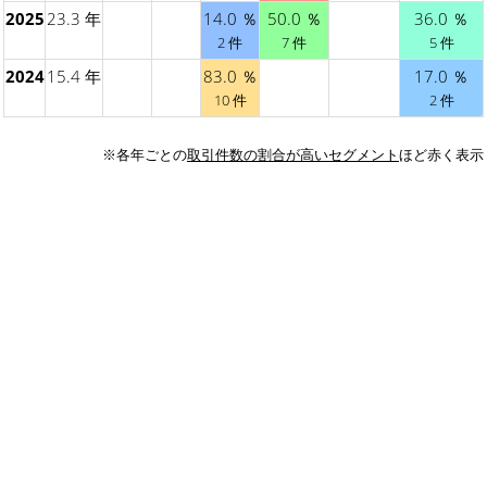
2025
23.3 年
14.0 ％
50.0 ％
36.0 ％
2 件
7 件
5 件
2024
15.4 年
83.0 ％
17.0 ％
10 件
2 件
※各年ごとの
取引件数の割合が高いセグメント
ほど赤く表示