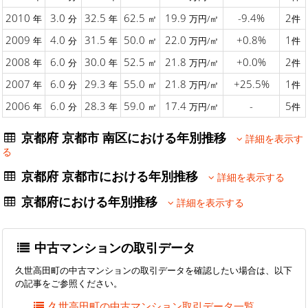
2010
3.0
32.5
62.5
19.9
-9.4%
2
年
分
年
㎡
万円/㎡
件
2009
4.0
31.5
50.0
22.0
+0.8%
1
年
分
年
㎡
万円/㎡
件
2008
6.0
30.0
52.5
21.8
+0.0%
2
年
分
年
㎡
万円/㎡
件
2007
6.0
29.3
55.0
21.8
+25.5%
1
年
分
年
㎡
万円/㎡
件
2006
6.0
28.3
59.0
17.4
-
5
年
分
年
㎡
万円/㎡
件
京都府 京都市 南区における年別推移
詳細を表示す
る
京都府 京都市における年別推移
詳細を表示する
京都府における年別推移
詳細を表示する
中古マンションの取引データ
久世高田町の中古マンションの取引データを確認したい場合は、以下
の記事をご参照ください。
久世高田町の中古マンション取引データ一覧