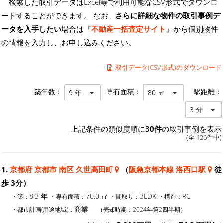
検索した取引データはExcel等で利用可能なCSV形式でダウンロ
ードすることができます。 なお、
さらに詳細な物件の取引事例デ
ータを入手したい
場合は『
不動産一括査定サイト
』から個別物件
の情報を入力し、お申し込みください。
取引データ(CSV形式)のダウンロード
築年数：
専有面積：
駅距離：
9 年
80 ㎡
3 分
上記条件の類似度順に
30件
の取引事例を表示
(全 126件中)
1.
京都府 京都市 南区 久世高田町
（
阪急京都本線 洛西口駅
徒
歩 3分）
8.3 年
70.0 ㎡
3LDK
RC
・築：
・専有面積：
・間取り：
・構造：
商業
・都市計画(用途地域)：
（売却時期：2024年第2四半期）