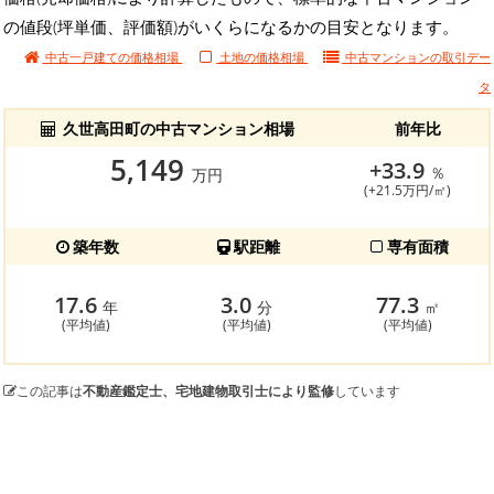
の値段(坪単価、評価額)がいくらになるかの目安となります。
中古一戸建ての価格相場
土地の価格相場
中古マンションの
取引デー
タ
久世高田町の中古マンション相場
前年比
5,149
+33.9
％
万円
(+21.5万円/㎡)
築年数
駅距離
専有面積
17.6
3.0
77.3
年
分
㎡
(平均値)
(平均値)
(平均値)
この記事は
不動産鑑定士、宅地建物取引士により監修
しています