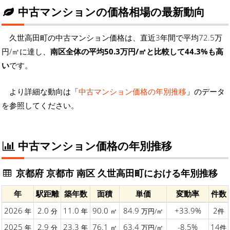
中古マンションの価格相場の最新動向
久世高田町の中古マンション価格は、直近3年間で平均72.5万
円/㎡に達し、
南区全体の平均50.3万円/㎡と比較して44.3%も高
い
です。
より詳細な動向は「
中古マンション価格の年別推移
」のデータ
を参照してください。
中古マンション価格の年別推移
京都府 京都市 南区 久世高田町における年別推移
年
駅距離
築年数
面積
単価
変動率
件数
2026
2.0
11.0
90.0
84.9
+33.9%
2
年
分
年
㎡
万円/㎡
件
2025
2.9
23.3
76.1
63.4
-8.5%
14
年
分
年
㎡
万円/㎡
件