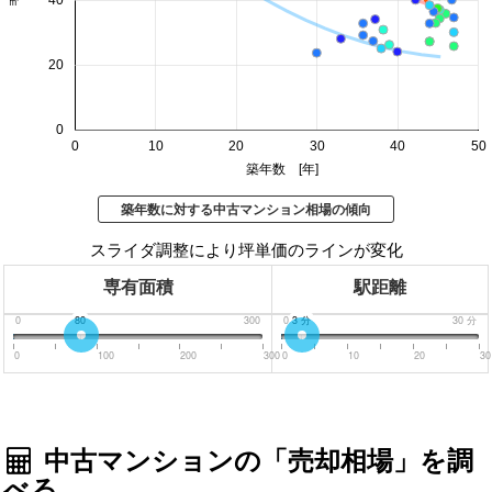
40
20
0
0
10
20
30
40
50
築年数 [年]
築年数に対する中古マンション相場の傾向
スライダ調整により坪単価のラインが変化
専有面積
駅距離
0
80
300
0
分
3
分
30
分
0
100
200
300
0
10
20
30
中古マンションの「売却相場」を調
べる