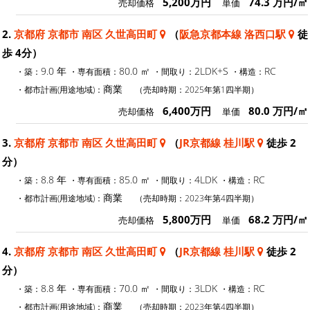
5,200万円
74.3 万円/㎡
売却価格
単価
2.
京都府 京都市 南区 久世高田町
（
阪急京都本線 洛西口駅
徒
歩 4分）
9.0 年
80.0 ㎡
2LDK+S
RC
・築：
・専有面積：
・間取り：
・構造：
商業
・都市計画(用途地域)：
（売却時期：2025年第1四半期）
6,400万円
80.0 万円/㎡
売却価格
単価
3.
京都府 京都市 南区 久世高田町
（
JR京都線 桂川駅
徒歩 2
分）
8.8 年
85.0 ㎡
4LDK
RC
・築：
・専有面積：
・間取り：
・構造：
商業
・都市計画(用途地域)：
（売却時期：2023年第4四半期）
5,800万円
68.2 万円/㎡
売却価格
単価
4.
京都府 京都市 南区 久世高田町
（
JR京都線 桂川駅
徒歩 2
分）
8.8 年
70.0 ㎡
3LDK
RC
・築：
・専有面積：
・間取り：
・構造：
商業
・都市計画(用途地域)：
（売却時期：2023年第4四半期）