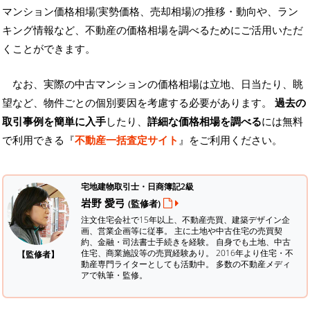
マンション価格相場(実勢価格、売却相場)の推移・動向や、ラン
キング情報など、不動産の価格相場を調べるためにご活用いただ
くことができます。
なお、実際の中古マンションの価格相場は立地、日当たり、眺
望など、物件ごとの個別要因を考慮する必要があります。
過去の
取引事例を簡単に入手
したり、
詳細な価格相場を調べる
には無料
で利用できる『
不動産一括査定サイト
』をご利用ください。
宅地建物取引士・日商簿記2級
岩野 愛弓
(監修者)
注文住宅会社で15年以上、不動産売買、建築デザイン企
画、営業企画等に従事。 主に土地や中古住宅の売買契
約、金融・司法書士手続きを経験。
自身でも土地、中古
住宅、商業施設等の売買経験あり。 2016年より住宅・不
【監修者】
動産専門ライターとしても活動中。 多数の不動産メディ
アで執筆・監修。