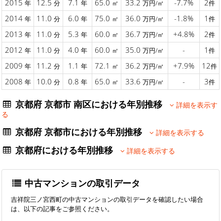
2015
12.5
7.1
65.0
33.2
-7.7%
2
年
分
年
㎡
万円/㎡
件
2014
11.0
6.0
75.0
36.0
-1.8%
1
年
分
年
㎡
万円/㎡
件
2013
11.0
5.3
60.0
36.7
+4.8%
2
年
分
年
㎡
万円/㎡
件
2012
11.0
4.0
60.0
35.0
-
1
年
分
年
㎡
万円/㎡
件
2009
11.2
1.1
72.1
36.2
+7.9%
12
年
分
年
㎡
万円/㎡
件
2008
10.0
0.8
65.0
33.6
-
3
年
分
年
㎡
万円/㎡
件
京都府 京都市 南区における年別推移
詳細を表示す
る
京都府 京都市における年別推移
詳細を表示する
京都府における年別推移
詳細を表示する
中古マンションの取引データ
吉祥院三ノ宮西町の中古マンションの取引データを確認したい場合
は、以下の記事をご参照ください。