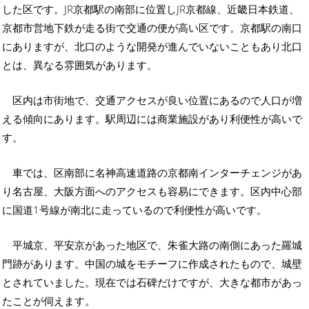
した区です。JR京都駅の南部に位置しJR京都線、近畿日本鉄道、
京都市営地下鉄が走る街で交通の便が高い区です。京都駅の南口
にありますが、北口のような開発が進んでいないこともあり北口
とは、異なる雰囲気があります。
区内は市街地で、交通アクセスが良い位置にあるので人口が増
える傾向にあります。駅周辺には商業施設があり利便性が高いで
す。
車では、区南部に名神高速道路の京都南インターチェンジがあ
り名古屋、大阪方面へのアクセスも容易にできます。区内中心部
に国道1号線が南北に走っているので利便性が高いです。
平城京、平安京があった地区で、朱雀大路の南側にあった羅城
門跡があります。中国の城をモチーフに作成されたもので、城壁
とされていました。現在では石碑だけですが、大きな都市があっ
たことが伺えます。