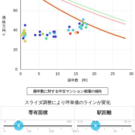
60
価格 万円/㎡
40
20
0
0
5
10
15
20
25
30
築年数 [年]
築年数に対する中古マンション相場の傾向
スライダ調整により坪単価のラインが変化
専有面積
駅距離
0
65
300
0
分
10
分
30
分
0
100
200
300
0
10
20
30