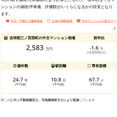
ンションの値段(坪単価、評価額)がいくらになるかの目安となり
ます。
中古一戸建ての価格相場
土地の価格相場
中古マンションの
取引デー
タ
吉祥院三ノ宮西町の中古マンション相場
前年比
2,583
-1.6
％
万円
(-0.8万円/㎡)
築年数
駅距離
専有面積
24.7
10.8
67.7
年
分
㎡
(平均値)
(平均値)
(平均値)
この記事は
不動産鑑定士、宅地建物取引士により監修
しています