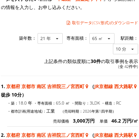
の情報を入力し、お申し込みください。
取引データ(CSV形式)のダウンロード
築年数：
専有面積：
駅距離：
21 年
65 ㎡
10 分
上記条件の類似度順に
30件
の取引事例を表示
(全 42件中)
1.
京都府 京都市 南区 吉祥院三ノ宮西町
（
JR京都線 西大路駅
徒歩 10分）
18.0 年
65.0 ㎡
3LDK
RC
・築：
・専有面積：
・間取り：
・構造：
工業
・都市計画(用途地域)：
（売却時期：2026年第1四半期）
3,000万円
46.2 万円/㎡
売却価格
単価
2.
京都府 京都市 南区 吉祥院三ノ宮西町
（
JR京都線 西大路駅