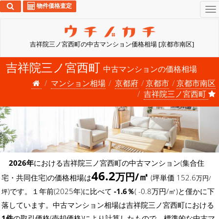
物件価格査定
To
na
吉祥院三ノ宮西町の中古マンション価格相場 [京都市南区]
吉祥院三ノ宮西町
中古マンションの価格相場
マンション相場
京都府
京都市
京都市南区
吉祥院三ノ宮西町
2026年
における吉祥院三ノ宮西町の中古マンション(集合住
46.2
万円/㎡
宅・共同住宅)の価格相場は
(坪単価 152.6
万円/
)です。１年前(2025年)に比べて
-1.6％
( -0.8万円/㎡)と僅かに下
坪
落しています。中古マンション相場は吉祥院三ノ宮西町における
1件
の取引価格(売却価格)により計算したもので、標準的な中古マ