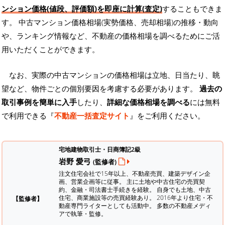
ンション価格(値段、評価額)を即座に計算(査定)
することもできま
す。 中古マンション価格相場(実勢価格、売却相場)の推移・動向
や、ランキング情報など、不動産の価格相場を調べるためにご活
用いただくことができます。
なお、実際の中古マンションの価格相場は立地、日当たり、眺
望など、物件ごとの個別要因を考慮する必要があります。
過去の
取引事例を簡単に入手
したり、
詳細な価格相場を調べる
には無料
で利用できる『
不動産一括査定サイト
』をご利用ください。
宅地建物取引士・日商簿記2級
岩野 愛弓
(監修者)
注文住宅会社で15年以上、不動産売買、建築デザイン企
画、営業企画等に従事。 主に土地や中古住宅の売買契
約、金融・司法書士手続きを経験。
自身でも土地、中古
住宅、商業施設等の売買経験あり。 2016年より住宅・不
【監修者】
動産専門ライターとしても活動中。 多数の不動産メディ
アで執筆・監修。