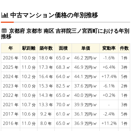
中古マンション価格の年別推移
京都府 京都市 南区 吉祥院三ノ宮西町における年別
推移
年
駅距離
築年数
面積
単価
変動率
件数
2026
10.0
18.0
65.0
46.2
-1.6%
1
年
分
年
㎡
万円/㎡
件
2025
11.0
17.3
68.3
46.9
+6.4%
3
年
分
年
㎡
万円/㎡
件
2024
10.2
16.4
64.0
44.1
+17.4%
5
年
分
年
㎡
万円/㎡
件
2023
10.0
15.3
82.5
37.6
-6.1%
2
年
分
年
㎡
万円/㎡
件
2022
10.0
14.3
65.0
40.0
+0.2%
1
年
分
年
㎡
万円/㎡
件
2021
10.7
13.3
70.0
39.9
-
3
年
分
年
㎡
万円/㎡
件
2017
10.6
9.2
61.0
36.1
-2.4%
5
年
分
年
㎡
万円/㎡
件
2016
11.0
8.0
65.0
36.9
+11.2%
1
年
分
年
㎡
万円/㎡
件