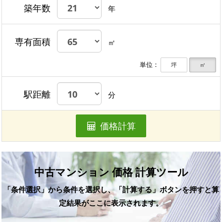
築年数
年
専有面積
㎡
単位：
坪
㎡
駅距離
分
価格計算
中古マンション 価格 計算ツール
「条件選択」から条件を選択し、「計算する」ボタンを押すと算
定結果がここに表示されます。