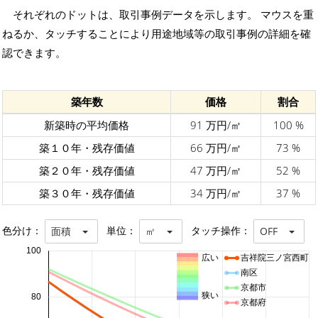
それぞれのドットは、取引事例データを示します。 マウスを重
ねるか、タッチすることにより用途地域等の取引事例の詳細を確
認できます。
築年数
価格
割合
新築時の平均価格
91 万円/㎡
100 %
築１０年・残存価値
66 万円/㎡
73 %
築２０年・残存価値
47 万円/㎡
52 %
築３０年・残存価値
34 万円/㎡
37 %
色分け：
単位：
タッチ操作：
面積
㎡
OFF
100
広い
吉祥院三ノ宮西町
南区
京都市
狭い
80
京都府