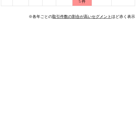
5 件
※各年ごとの
取引件数の割合が高いセグメント
ほど赤く表示