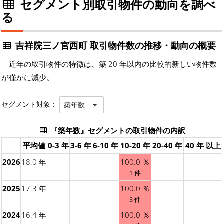
セグメント別取引物件の動向を調べ
る
吉祥院三ノ宮西町 取引物件数の推移・動向の概要
近年の取引物件の特徴は、築 20 年以内の比較的新しい物件数
が僅かに減少。
セグメント対象：
築年数
『築年数』セグメントの取引物件の内訳
平均値
0-3 年
3-6 年
6-10 年
10-20 年
20-40 年
40 年 以上
2026
18.0 年
100.0 ％
1 件
2025
17.3 年
100.0 ％
3 件
2024
16.4 年
100.0 ％