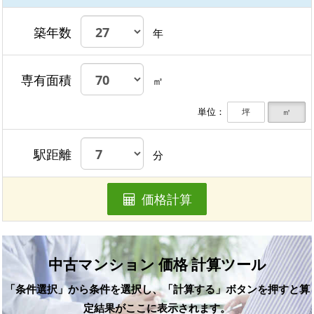
築年数
年
専有面積
㎡
単位：
坪
㎡
駅距離
分
価格計算
中古マンション 価格 計算ツール
「条件選択」から条件を選択し、「計算する」ボタンを押すと算
定結果がここに表示されます。