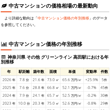
中古マンションの価格相場の最新動向
より詳細な動向は「
中古マンション価格の年別推移
」のデータ
を参照してください。
中古マンション価格の年別推移
神奈川県 その他 グリーンライン 高田駅における年
別推移
年
駅距離
築年数
面積
単価
変動率
件数
2026
7.8
21.6
73.0
65.6
+25.9%
5
年
分
年
㎡
万円/㎡
件
2025
7.6
28.8
66.8
52.1
-0.7%
45
年
分
年
㎡
万円/㎡
件
2024
7.9
24.1
65.7
52.5
-0.2%
30
年
分
年
㎡
万円/㎡
件
2023
10.0
20.3
75.0
52.6
-0.8%
29
年
分
年
㎡
万円/㎡
件