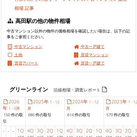
相場 記事
高田駅の他の物件相場
中古マンション以外の物件の価格相場を確認したい場合は、以下の記
事をご参照ください。
中古マンション
中古一戸建て
土地
賃貸マンション
賃貸アパート
賃貸一戸建て
グリーンライン
沿線相場・調査レポート
2026
2025年
2024年
2023年
1 - 12
1 - 12
1 - 1
年
1 - 3月
月
月
月
150 件の取
686 件の取引
614 件の取引
579 件の取引
引
-
-
-
1Q
4Q
3Q
2Q
1Q
4Q
3Q
2Q
1Q
4Q
3Q
2Q