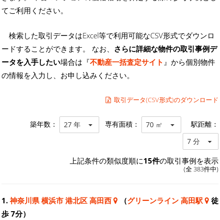
てご利用ください。
検索した取引データはExcel等で利用可能なCSV形式でダウンロ
ードすることができます。 なお、
さらに詳細な物件の取引事例デ
ータを入手したい
場合は『
不動産一括査定サイト
』から個別物件
の情報を入力し、お申し込みください。
取引データ(CSV形式)のダウンロード
築年数：
専有面積：
駅距離：
27 年
70 ㎡
7 分
上記条件の類似度順に
15件
の取引事例を表示
(全 383件中)
1.
神奈川県 横浜市 港北区 高田西
（
グリーンライン 高田駅
徒
歩 7分）