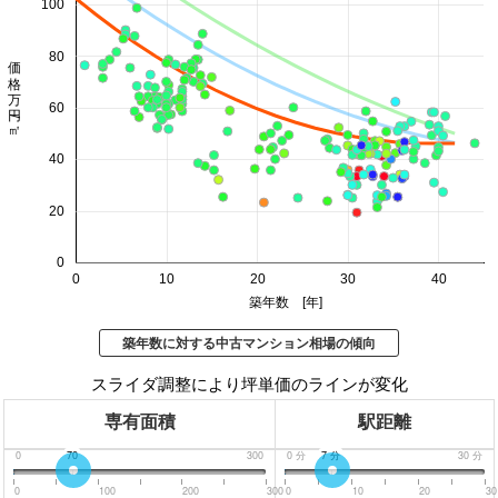
100
80
価格 万円/㎡
60
40
20
0
0
10
20
30
40
築年数 [年]
築年数に対する中古マンション相場の傾向
スライダ調整により坪単価のラインが変化
専有面積
駅距離
0
70
300
0
分
7
分
30
分
0
100
200
300
0
10
20
30