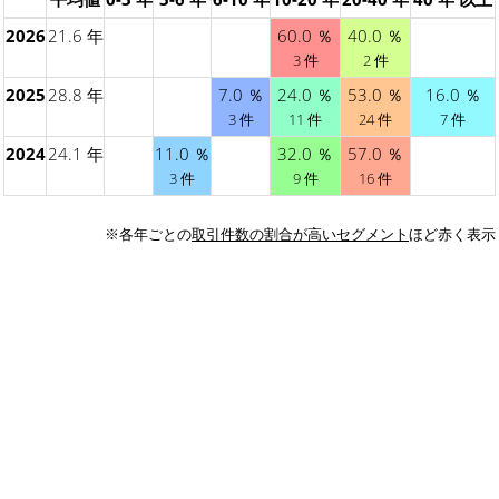
2026
21.6 年
60.0 ％
40.0 ％
3 件
2 件
2025
28.8 年
7.0 ％
24.0 ％
53.0 ％
16.0 ％
3 件
11 件
24 件
7 件
2024
24.1 年
11.0 ％
32.0 ％
57.0 ％
3 件
9 件
16 件
※各年ごとの
取引件数の割合が高いセグメント
ほど赤く表示