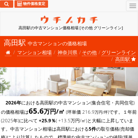
物件価格査定
To
na
高田駅の中古マンション価格相場 [その他 グリーンライン]
高田駅
中古マンションの価格相場
マンション相場
神奈川県
その他
グリーンライン
高田駅
2026年
における高田駅の中古マンション(集合住宅・共同住宅)
65.6
万円/㎡
の価格相場は
(坪単価 216.9
)です。１年前
万円/坪
(2025年)に比べて
+25.9％
( +13.5万円/㎡)と大幅に上昇していま
す。中古マンション相場は高田駅における
5件
の取引価格(売却価
格)により計算したもので、標準的な中古マンションの値段(坪単