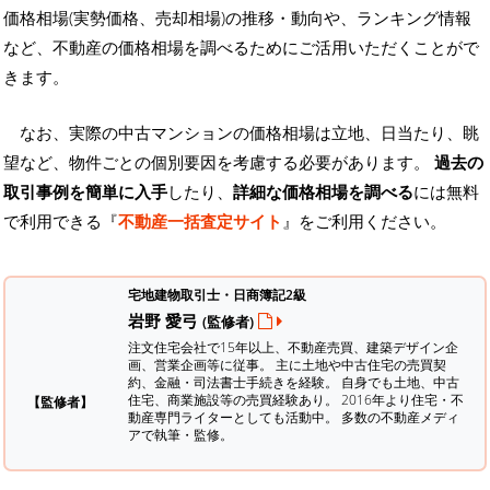
価格相場(実勢価格、売却相場)の推移・動向や、ランキング情報
など、不動産の価格相場を調べるためにご活用いただくことがで
きます。
なお、実際の中古マンションの価格相場は立地、日当たり、眺
望など、物件ごとの個別要因を考慮する必要があります。
過去の
取引事例を簡単に入手
したり、
詳細な価格相場を調べる
には無料
で利用できる『
不動産一括査定サイト
』をご利用ください。
宅地建物取引士・日商簿記2級
岩野 愛弓
(監修者)
注文住宅会社で15年以上、不動産売買、建築デザイン企
画、営業企画等に従事。 主に土地や中古住宅の売買契
約、金融・司法書士手続きを経験。
自身でも土地、中古
住宅、商業施設等の売買経験あり。 2016年より住宅・不
【監修者】
動産専門ライターとしても活動中。 多数の不動産メディ
アで執筆・監修。