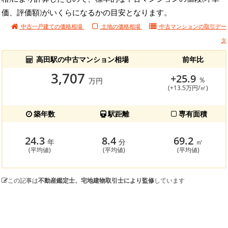
価、評価額)がいくらになるかの目安となります。
中古一戸建ての価格相場
土地の価格相場
中古マンションの
取引デー
タ
高田駅の中古マンション相場
前年比
3,707
+25.9
％
万円
(+13.5万円/㎡)
築年数
駅距離
専有面積
24.3
8.4
69.2
年
分
㎡
(平均値)
(平均値)
(平均値)
この記事は
不動産鑑定士、宅地建物取引士により監修
しています