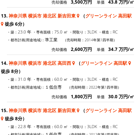
3,500万円
43.8 万円/㎡
売却価格
単価
13.
神奈川県 横浜市 港北区 新吉田東
（
グリーンライン 高田駅
徒歩 6分）
23.0 年
75.0 ㎡
3LDK
RC
・築：
・専有面積：
・間取り：
・構造：
準工業
・都市計画(用途地域)：
（売却時期：2014年第1四半期）
2,600万円
34.7 万円/㎡
売却価格
単価
14.
神奈川県 横浜市 港北区 高田西
（
グリーンライン 高田駅
徒歩 8分）
31.0 年
60.0 ㎡
3LDK
RC
・築：
・専有面積：
・間取り：
・構造：
１低住専
・都市計画(用途地域)：
（売却時期：2022年第1四半期）
1,800万円
30.0 万円/㎡
売却価格
単価
15.
神奈川県 横浜市 港北区 新吉田東
（
グリーンライン 高田駅
徒歩 8分）
22.8 年
60.0 ㎡
3LDK
RC
・築：
・専有面積：
・間取り：
・構造：
１低住専
・都市計画(用途地域)：
（売却時期：2012年第4四半期）