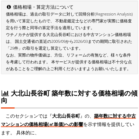
価格相場・算定方法について
価格相場は、過去の取引データに対して回帰分析(Regression Analysis)
を用いて算定したもので、 不動産鑑定士などの専門家が実際に価格査
定を行う際と同等の算定手法を適用しています。
ウチノカチが提供する大北山長谷町における中古マンション価格相場
は、 国土交通省の直近の2005/09から2026/03までの期間に取引された
「29件」の取引を選定し算定しています。
なお、実際の物件価値は、方位、リフォームの有無など、様々な条件
を考慮して行われます。 本サービスが提供する価格相場は不十分な点
があることをご理解の上ご利用くださいますようお願いいたします。
大北山長谷町 築年数に対する価格相場の傾
向
このセクションでは『
大北山長谷町
』の、
築年数に対する中古
マンションの価格相場(㎡単価)への影響
を示す情報を提供してい
ます。 具体的に、