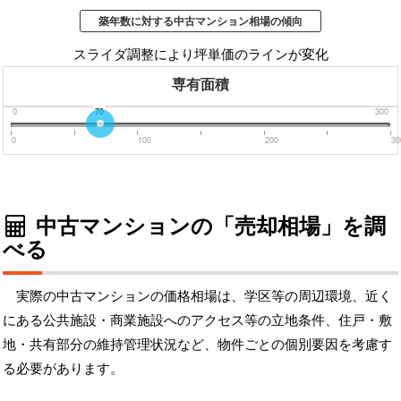
築年数に対する中古マンション相場の傾向
スライダ調整により坪単価のラインが変化
専有面積
0
70
300
0
100
200
30
中古マンションの「売却相場」を調
べる
実際の中古マンションの価格相場は、学区等の周辺環境、近く
にある公共施設・商業施設へのアクセス等の立地条件、住戸・敷
地・共有部分の維持管理状況など、物件ごとの個別要因を考慮す
る必要があります。