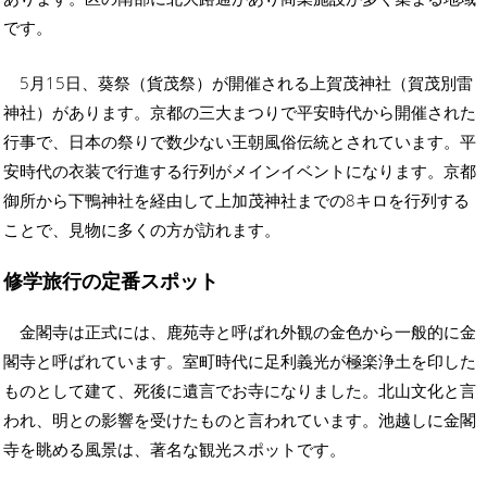
です。
5月15日、葵祭（貨茂祭）が開催される上賀茂神社（賀茂別雷
神社）があります。京都の三大まつりで平安時代から開催された
行事で、日本の祭りで数少ない王朝風俗伝統とされています。平
安時代の衣装で行進する行列がメインイベントになります。京都
御所から下鴨神社を経由して上加茂神社までの8キロを行列する
ことで、見物に多くの方が訪れます。
修学旅行の定番スポット
金閣寺は正式には、鹿苑寺と呼ばれ外観の金色から一般的に金
閣寺と呼ばれています。室町時代に足利義光が極楽浄土を印した
ものとして建て、死後に遺言でお寺になりました。北山文化と言
われ、明との影響を受けたものと言われています。池越しに金閣
寺を眺める風景は、著名な観光スポットです。