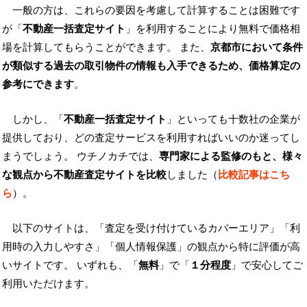
一般の方は、これらの要因を考慮して計算することは困難です
が「
不動産一括査定サイト
」を利用することにより無料で価格相
場を計算してもらうことができます。 また、
京都市において条件
が類似する過去の取引物件の情報も入手できるため、価格算定の
参考にできます
。
しかし、「
不動産一括査定サイト
」といっても十数社の企業が
提供しており、どの査定サービスを利用すればいいのか迷ってし
まうでしょう。 ウチノカチでは、
専門家による監修のもと、様々
な観点から不動産査定サイトを比較
しました（
比較記事はこち
ら
）。
以下のサイトは、「査定を受け付けているカバーエリア」「利
用時の入力しやすさ」「個人情報保護」の観点から特に評価が高
いサイトです。 いずれも、「
無料
」で「
１分程度
」で安心してご
利用いただけます。