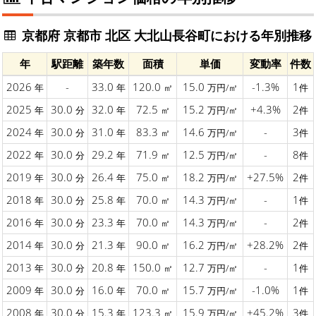
京都府 京都市 北区 大北山長谷町における年別推移
年
駅距離
築年数
面積
単価
変動率
件数
2026
-
33.0
120.0
15.0
-1.3%
1
年
年
㎡
万円/㎡
件
2025
30.0
32.0
72.5
15.2
+4.3%
2
年
分
年
㎡
万円/㎡
件
2024
30.0
31.0
83.3
14.6
-
3
年
分
年
㎡
万円/㎡
件
2022
30.0
29.2
71.9
12.5
-
8
年
分
年
㎡
万円/㎡
件
2019
30.0
26.4
75.0
18.2
+27.5%
2
年
分
年
㎡
万円/㎡
件
2018
30.0
25.8
70.0
14.3
-
1
年
分
年
㎡
万円/㎡
件
2016
30.0
23.3
70.0
14.3
-
2
年
分
年
㎡
万円/㎡
件
2014
30.0
21.3
90.0
16.2
+28.2%
2
年
分
年
㎡
万円/㎡
件
2013
30.0
20.8
150.0
12.7
-
1
年
分
年
㎡
万円/㎡
件
2009
30.0
16.0
70.0
15.7
-1.0%
1
年
分
年
㎡
万円/㎡
件
2008
30.0
15.3
123.3
15.9
+45.2%
3
年
分
年
㎡
万円/㎡
件