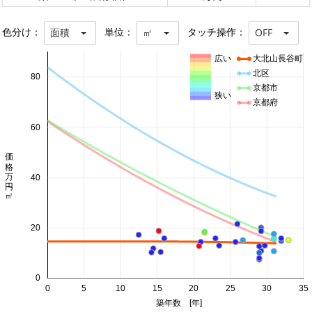
色分け：
単位：
タッチ操作：
面積
㎡
OFF
広い
大北山長谷町
北区
80
京都市
狭い
京都府
60
価格 万円/㎡
40
20
0
0
5
10
15
20
25
30
35
築年数 [年]