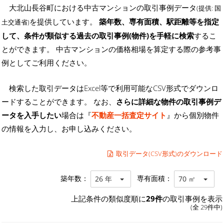
大北山長谷町における中古マンションの取引事例データ
(提供: 国
を提供しています。
築年数、専有面積、駅距離等を指定
土交通省)
して、条件が類似する過去の取引事例(物件)を手軽に検索
するこ
とができます。 中古マンションの価格相場を算定する際の参考事
例としてご利用ください。
検索した取引データはExcel等で利用可能なCSV形式でダウンロ
ードすることができます。 なお、
さらに詳細な物件の取引事例デ
ータを入手したい
場合は『
不動産一括査定サイト
』から個別物件
の情報を入力し、お申し込みください。
取引データ(CSV形式)のダウンロード
築年数：
専有面積：
26 年
70 ㎡
上記条件の類似度順に
29件
の取引事例を表示
(全 29件中)