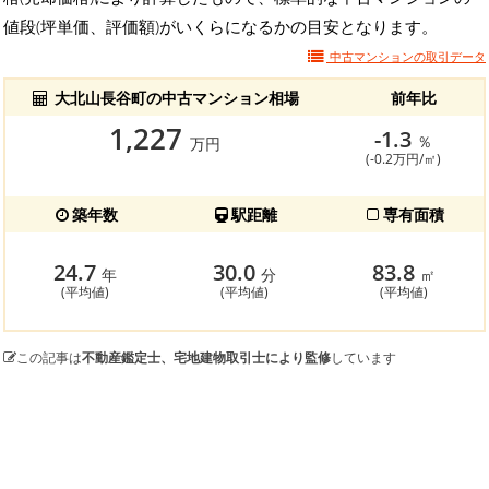
値段(坪単価、評価額)がいくらになるかの目安となります。
中古マンションの
取引データ
大北山長谷町の中古マンション相場
前年比
1,227
-1.3
％
万円
(-0.2万円/㎡)
築年数
駅距離
専有面積
24.7
30.0
83.8
年
分
㎡
(平均値)
(平均値)
(平均値)
この記事は
不動産鑑定士、宅地建物取引士により監修
しています