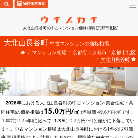
物件価格査定
To
na
大北山長谷町の中古マンション価格相場 [京都市北区]
大北山長谷町
中古マンションの価格相場
マンション相場
京都府
京都市
京都市北区
大北山長谷町
2026年
における大北山長谷町の中古マンション(集合住宅・共
15.0
万円/㎡
同住宅)の価格相場は
(坪単価 49.6
)です。
万円/坪
１年前(2025年)に比べて
-1.3％
( -0.2万円/㎡)と僅かに下落してい
ます。中古マンション相場は大北山長谷町における
1件
の取引価
格(売却価格)により計算したもので、標準的な中古マンションの