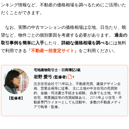
ンキング情報など、不動産の価格相場を調べるためにご活用いた
だくことができます。
なお、実際の中古マンションの価格相場は立地、日当たり、眺
望など、物件ごとの個別要因を考慮する必要があります。
過去の
取引事例を簡単に入手
したり、
詳細な価格相場を調べる
には無料
で利用できる『
不動産一括査定サイト
』をご利用ください。
宅地建物取引士・日商簿記2級
岩野 愛弓
(監修者)
注文住宅会社で15年以上、不動産売買、建築デザイン企
画、営業企画等に従事。 主に土地や中古住宅の売買契
約、金融・司法書士手続きを経験。
自身でも土地、中古
住宅、商業施設等の売買経験あり。 2016年より住宅・不
【監修者】
動産専門ライターとしても活動中。 多数の不動産メディ
アで執筆・監修。