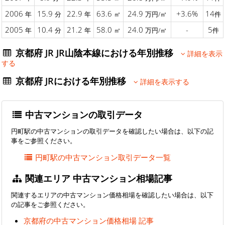
2006
15.9
22.9
63.6
24.9
+3.6%
14
年
分
年
㎡
万円/㎡
件
2005
10.4
21.2
58.0
24.0
-
5
年
分
年
㎡
万円/㎡
件
京都府 JR JR山陰本線における年別推移
詳細を表示
する
京都府 JRにおける年別推移
詳細を表示する
中古マンションの取引データ
円町駅の中古マンションの取引データを確認したい場合は、以下の記
事をご参照ください。
円町駅の中古マンション取引データ一覧
関連エリア 中古マンション相場記事
関連するエリアの中古マンション価格相場を確認したい場合は、以下
の記事をご参照ください。
京都府の中古マンション価格相場 記事