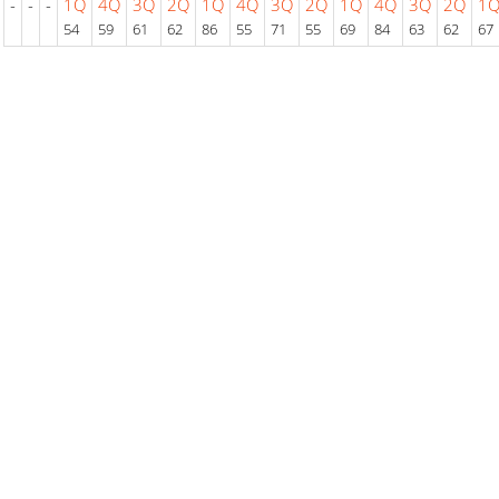
-
-
-
1Q
4Q
3Q
2Q
1Q
4Q
3Q
2Q
1Q
4Q
3Q
2Q
1
54
59
61
62
86
55
71
55
69
84
63
62
67