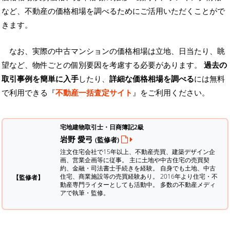
など、不動産の価格相場を調べるためにご活用いただくことがで
きます。
なお、実際の中古マンションの価格相場は立地、日当たり、眺
望など、物件ごとの個別要因を考慮する必要があります。
過去の
取引事例を簡単に入手
したり、
詳細な価格相場を調べる
には無料
で利用できる『
不動産一括査定サイト
』をご利用ください。
宅地建物取引士・日商簿記2級
岩野 愛弓
(監修者)
注文住宅会社で15年以上、不動産売買、建築デザイン企
画、営業企画等に従事。 主に土地や中古住宅の売買契
約、金融・司法書士手続きを経験。
自身でも土地、中古
住宅、商業施設等の売買経験あり。 2016年より住宅・不
【監修者】
動産専門ライターとしても活動中。 多数の不動産メディ
アで執筆・監修。