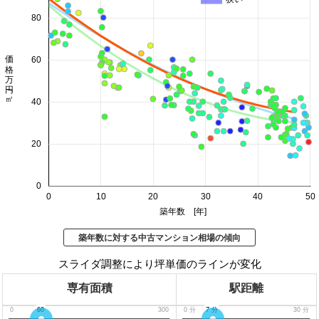
80
価格 万円/㎡
60
40
20
0
0
10
20
30
40
50
築年数 [年]
築年数に対する中古マンション相場の傾向
スライダ調整により坪単価のラインが変化
専有面積
駅距離
0
60
300
0
分
7
分
30
分