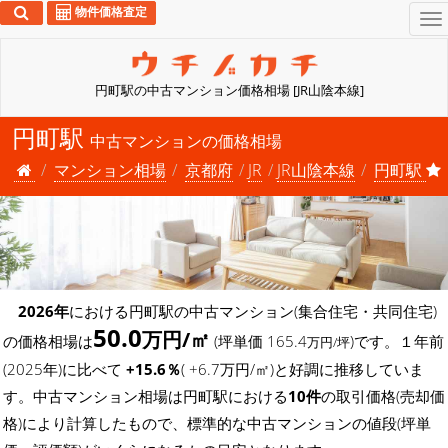
物件価格査定
To
na
円町駅の中古マンション価格相場 [JR山陰本線]
円町駅
中古マンションの価格相場
マンション相場
京都府
JR
JR山陰本線
円町駅
2026年
における円町駅の中古マンション(集合住宅・共同住宅)
50.0
万円/㎡
の価格相場は
(坪単価 165.4
)です。１年前
万円/坪
(2025年)に比べて
+15.6％
( +6.7万円/㎡)と好調に推移していま
す。中古マンション相場は円町駅における
10件
の取引価格(売却価
格)により計算したもので、標準的な中古マンションの値段(坪単