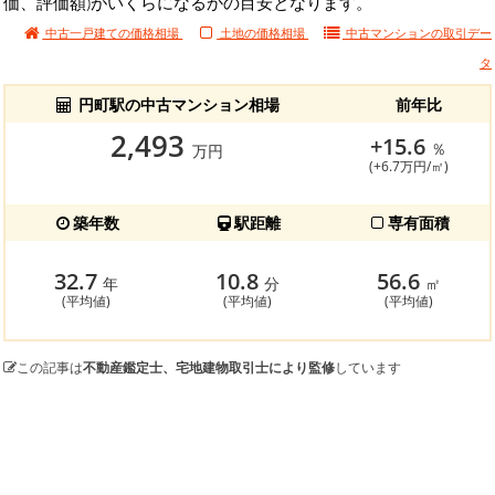
価、評価額)がいくらになるかの目安となります。
中古一戸建ての価格相場
土地の価格相場
中古マンションの
取引デー
タ
円町駅の中古マンション相場
前年比
2,493
+15.6
％
万円
(+6.7万円/㎡)
築年数
駅距離
専有面積
32.7
10.8
56.6
年
分
㎡
(平均値)
(平均値)
(平均値)
この記事は
不動産鑑定士、宅地建物取引士により監修
しています