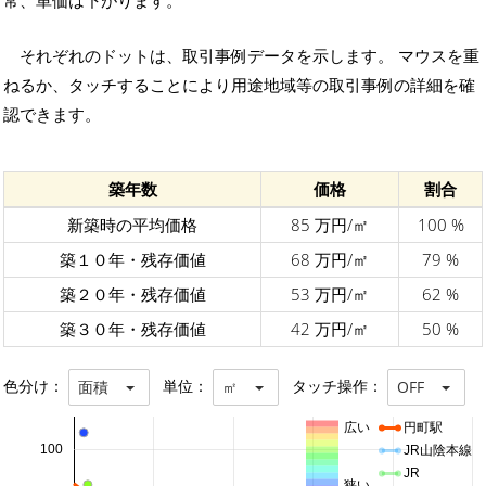
常、単価は下がります。
それぞれのドットは、取引事例データを示します。 マウスを重
ねるか、タッチすることにより用途地域等の取引事例の詳細を確
認できます。
築年数
価格
割合
新築時の平均価格
85 万円/㎡
100 %
築１０年・残存価値
68 万円/㎡
79 %
築２０年・残存価値
53 万円/㎡
62 %
築３０年・残存価値
42 万円/㎡
50 %
色分け：
単位：
タッチ操作：
面積
㎡
OFF
広い
円町駅
100
JR山陰本線
JR
狭い