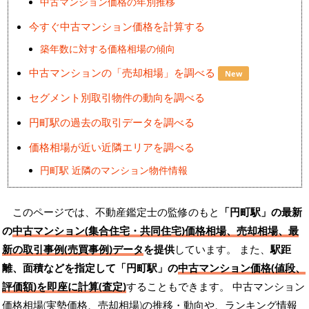
中古マンション価格の年別推移
今すぐ中古マンション価格を計算する
築年数に対する価格相場の傾向
中古マンションの「売却相場」を調べる
New
セグメント別取引物件の動向を調べる
円町駅の過去の取引データを調べる
価格相場が近い近隣エリアを調べる
円町駅 近隣のマンション物件情報
このページでは、不動産鑑定士の監修のもと
「円町駅」の最新
の
中古マンション(集合住宅・共同住宅)価格相場、売却相場、最
新の取引事例(売買事例)データ
を提供
しています。 また、
駅距
離、面積などを指定して「円町駅」の
中古マンション価格(値段、
評価額)を即座に計算(査定)
することもできます。 中古マンション
価格相場(実勢価格、売却相場)の推移・動向や、ランキング情報