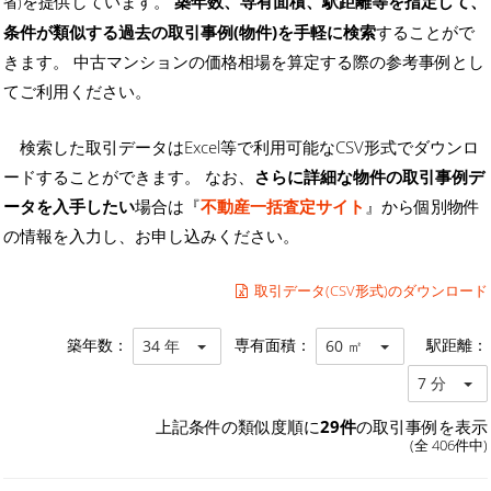
を提供しています。
築年数、専有面積、駅距離等を指定して、
省)
条件が類似する過去の取引事例(物件)を手軽に検索
することがで
きます。 中古マンションの価格相場を算定する際の参考事例とし
てご利用ください。
検索した取引データはExcel等で利用可能なCSV形式でダウンロ
ードすることができます。 なお、
さらに詳細な物件の取引事例デ
ータを入手したい
場合は『
不動産一括査定サイト
』から個別物件
の情報を入力し、お申し込みください。
取引データ(CSV形式)のダウンロード
築年数：
専有面積：
駅距離：
34 年
60 ㎡
7 分
上記条件の類似度順に
29件
の取引事例を表示
(全 406件中)