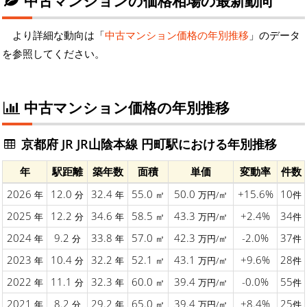
中古マンションの価格相場の最新動向
より詳細な動向は「
中古マンション価格の年別推移
」のデータ
を参照してください。
中古マンション価格の年別推移
京都府 JR JR山陰本線 円町駅における年別推移
年
駅距離
築年数
面積
単価
変動率
件数
2026
12.0
32.4
55.0
50.0
+15.6%
10
年
分
年
㎡
万円/㎡
件
2025
12.2
34.6
58.5
43.3
+2.4%
34
年
分
年
㎡
万円/㎡
件
2024
9.2
33.8
57.0
42.3
-2.0%
37
年
分
年
㎡
万円/㎡
件
2023
10.4
32.2
52.1
43.1
+9.6%
28
年
分
年
㎡
万円/㎡
件
2022
11.1
32.3
60.0
39.4
-0.0%
55
年
分
年
㎡
万円/㎡
件
2021
8.2
29.2
65.0
39.4
+8.4%
25
年
分
年
㎡
万円/㎡
件