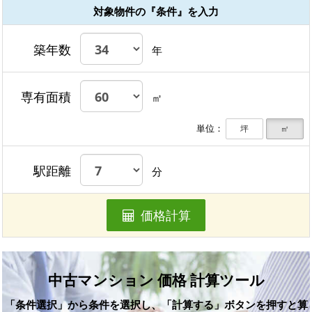
対象物件の『条件』を入力
築年数
年
専有面積
㎡
単位：
坪
㎡
駅距離
分
価格計算
中古マンション 価格 計算ツール
「条件選択」から条件を選択し、「計算する」ボタンを押すと算