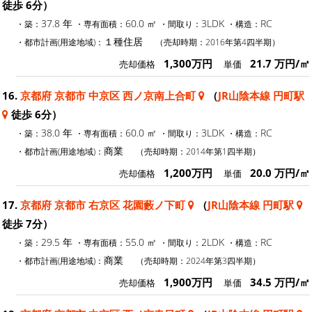
徒歩 6分）
37.8 年
60.0 ㎡
3LDK
RC
・築：
・専有面積：
・間取り：
・構造：
１種住居
・都市計画(用途地域)：
（売却時期：2016年第4四半期）
1,300万円
21.7 万円/㎡
売却価格
単価
16.
京都府 京都市 中京区 西ノ京南上合町
（
JR山陰本線 円町駅
徒歩 6分）
38.0 年
60.0 ㎡
3LDK
RC
・築：
・専有面積：
・間取り：
・構造：
商業
・都市計画(用途地域)：
（売却時期：2014年第1四半期）
1,200万円
20.0 万円/㎡
売却価格
単価
17.
京都府 京都市 右京区 花園藪ノ下町
（
JR山陰本線 円町駅
徒歩 7分）
29.5 年
55.0 ㎡
2LDK
RC
・築：
・専有面積：
・間取り：
・構造：
商業
・都市計画(用途地域)：
（売却時期：2024年第3四半期）
1,900万円
34.5 万円/㎡
売却価格
単価