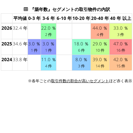
『築年数』セグメントの取引物件の内訳
平均値
0-3 年
3-6 年
6-10 年
10-20 年
20-40 年
40 年 以上
2026
32.4 年
22.0 ％
44.0 ％
33.0 ％
2 件
4 件
3 件
2025
34.6 年
3.0 ％
3.0 ％
18.0 ％
29.0 ％
47.0 ％
1 件
1 件
6 件
10 件
16 件
2024
33.8 年
11.0 ％
8.0 ％
39.0 ％
42.0 ％
4 件
3 件
14 件
15 件
※各年ごとの
取引件数の割合が高いセグメント
ほど赤く表示