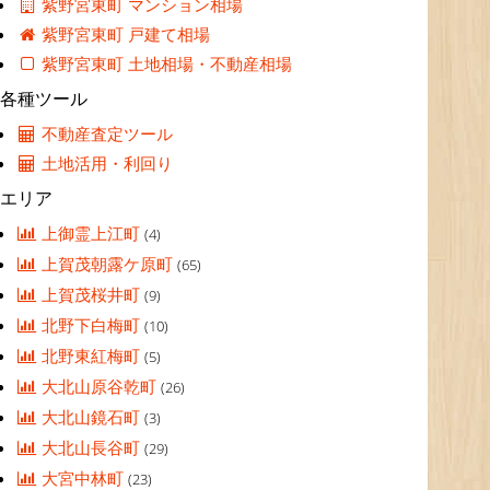
紫野宮東町 マンション相場
紫野宮東町 戸建て相場
紫野宮東町 土地相場・不動産相場
各種ツール
不動産査定ツール
土地活用・利回り
エリア
上御霊上江町
(4)
上賀茂朝露ケ原町
(65)
上賀茂桜井町
(9)
北野下白梅町
(10)
北野東紅梅町
(5)
大北山原谷乾町
(26)
大北山鏡石町
(3)
大北山長谷町
(29)
大宮中林町
(23)