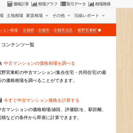
価格計算
相場グラフ
取引データ
相場推移
場
土地相場
家賃相場
その他
沿線レポート
ション相場
京都府
京都市
京都市北区
紫野宮東町
コンテンツ一覧
中古マンションの価格相場を調べる
紫野宮東町の中古マンション(集合住宅・共同住宅)の最
新の価格相場を調べることができます。
今すぐ中古マンション価格を計算する
中古マンションの価格相場(値段、評価額)を、駅距離、
面積などの条件から即座に計算できます。