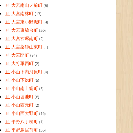
大宮南山ノ前町
(5)
大宮南林町
(13)
大宮東小野堀町
(4)
大宮東脇台町
(20)
大宮玄琢南町
(2)
大宮薬師山東町
(1)
大宮開町
(54)
大将軍西町
(2)
小山下内河原町
(9)
小山下総町
(5)
小山南上総町
(5)
小山堀池町
(6)
小山西元町
(2)
小山西大野町
(16)
平野八丁柳町
(1)
平野鳥居前町
(36)