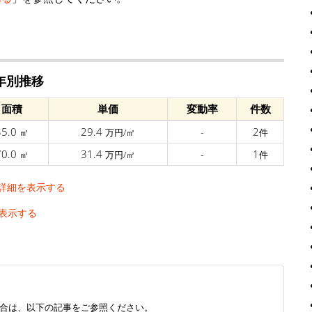
年別推移
面積
単価
変動率
件数
35.0
29.4
-
2
㎡
万円/㎡
件
70.0
31.4
-
1
㎡
万円/㎡
件
詳細を表示する
表示する
合は、以下の記事をご参照ください。