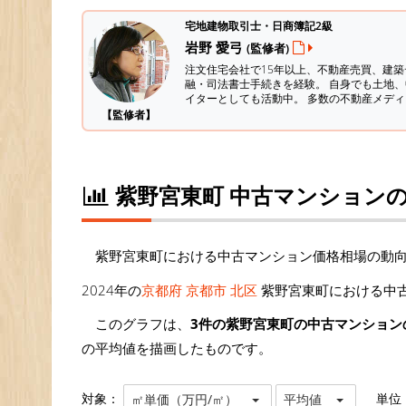
宅地建物取引士・日商簿記2級
岩野 愛弓
(監修者)
注文住宅会社で15年以上、不動産売買、建
融・司法書士手続きを経験。
自身でも土地、
イターとしても活動中。 多数の不動産メデ
【監修者】
紫野宮東町 中古マンション
紫野宮東町における中古マンション価格相場の動
2024年の
京都府 京都市 北区
紫野宮東町における中古
このグラフは、
3件の紫野宮東町の中古マンション
の平均値を描画したものです。
対象：
単位
㎡単価（万円/㎡）
平均値