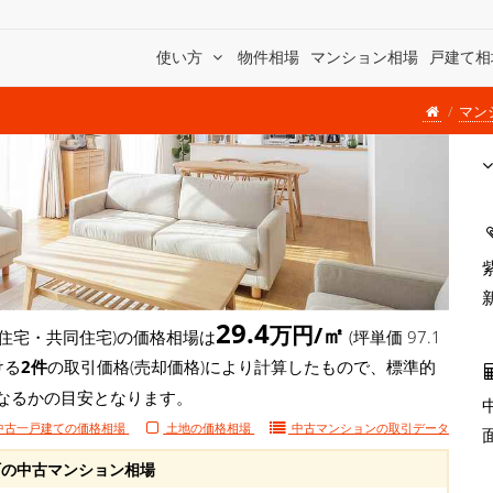
使い方
物件相場
マンション相場
戸建て相
マン
29.4
万円/㎡
住宅・共同住宅)の価格相場は
(坪単価 97.1
ける
2件
の取引価格(売却価格)により計算したもので、標準的
になるかの目安となります。
中古一戸建ての価格相場
土地の価格相場
中古マンションの
取引データ
の中古マンション相場