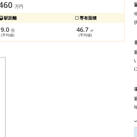
,460
万円
駅距離
専有面積
9.0
46.7
分
㎡
(平均値)
(平均値)
す