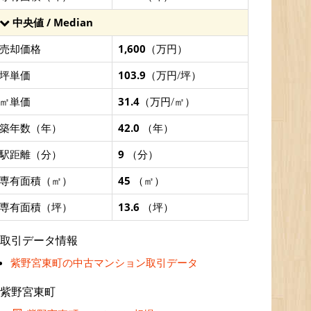
中央値 / Median
売却価格
1,600
（万円）
坪単価
103.9
（万円/坪）
㎡単価
31.4
（万円/㎡）
築年数（年）
42.0
（年）
駅距離（分）
9
（分）
専有面積（㎡）
45
（㎡）
専有面積（坪）
13.6
（坪）
取引データ情報
紫野宮東町の中古マンション取引データ
紫野宮東町