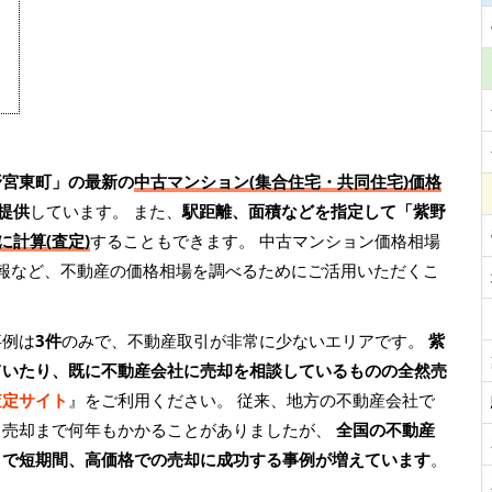
野宮東町」の最新の
中古マンション(集合住宅・共同住宅)価格
提供
しています。 また、
駅距離、面積などを指定して「紫野
に計算(査定)
することもできます。 中古マンション価格相場
情報など、不動産の価格相場を調べるためにご活用いただくこ
事例は
3件
のみで、不動産取引が非常に少ないエリアです。
紫
ていたり、既に不動産会社に売却を相談しているものの全然売
査定サイト
』をご利用ください。 従来、地方の不動産会社で
り売却まで何年もかかることがありましたが、
全国の不動産
とで短期間、高価格での売却に成功する事例が増えています
。