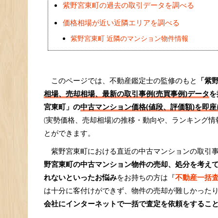
紫野宮東町の過去の取引データを調べる
価格相場が近い近隣エリアを調べる
紫野宮東町 近隣のマンション物件情報
このページでは、不動産鑑定士の監修のもと
「紫
相場、売却相場、最新の取引事例(売買事例)データ
を
宮東町」の
中古マンション価格(値段、評価額)を即座
(実勢価格、売却相場)の推移・動向や、ランキング
とができます。
紫野宮東町における直近の中古マンションの取引
野宮東町の中古マンション物件の売却、処分を考え
れないといったお悩み
をお持ちの方は『
不動産一括
は十分に客付けができず、物件の売却が難しかった
会社にインターネットで一括で査定を依頼をするこ