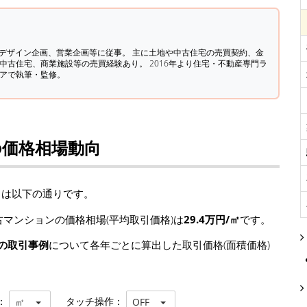
築デザイン企画、営業企画等に従事。 主に土地や中古住宅の売買契約、金
中古住宅、商業施設等の売買経験あり。 2016年より住宅・不動産専門ラ
ィアで執筆・監修。
の価格相場動向
向は以下の通りです。
マンションの価格相場(平均取引価格)は
29.4万円/㎡
です。
の取引事例
について各年ごとに算出した取引価格(面積価格)
：
タッチ操作：
㎡
OFF