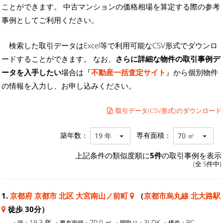
ことができます。 中古マンションの価格相場を算定する際の参考
事例としてご利用ください。
検索した取引データはExcel等で利用可能なCSV形式でダウンロ
ードすることができます。 なお、
さらに詳細な物件の取引事例デ
ータを入手したい
場合は『
不動産一括査定サイト
』から個別物件
の情報を入力し、お申し込みください。
取引データ(CSV形式)のダウンロード
築年数：
専有面積：
19 年
70 ㎡
上記条件の類似度順に
5件
の取引事例を表示
(全 5件中)
1.
京都府 京都市 北区 大宮南山ノ前町
（
京都市烏丸線 北大路駅
徒歩 30分）
19.3 年
70.0 ㎡
3LDK
RC
・築：
・専有面積：
・間取り：
・構造：