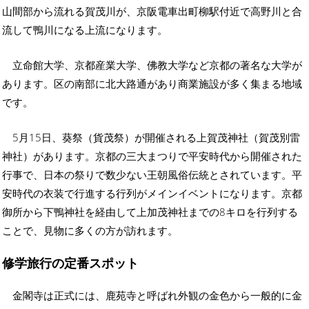
山間部から流れる賀茂川が、京阪電車出町柳駅付近で高野川と合
流して鴨川になる上流になります。
立命館大学、京都産業大学、佛教大学など京都の著名な大学が
あります。区の南部に北大路通があり商業施設が多く集まる地域
です。
5月15日、葵祭（貨茂祭）が開催される上賀茂神社（賀茂別雷
神社）があります。京都の三大まつりで平安時代から開催された
行事で、日本の祭りで数少ない王朝風俗伝統とされています。平
安時代の衣装で行進する行列がメインイベントになります。京都
御所から下鴨神社を経由して上加茂神社までの8キロを行列する
ことで、見物に多くの方が訪れます。
修学旅行の定番スポット
金閣寺は正式には、鹿苑寺と呼ばれ外観の金色から一般的に金