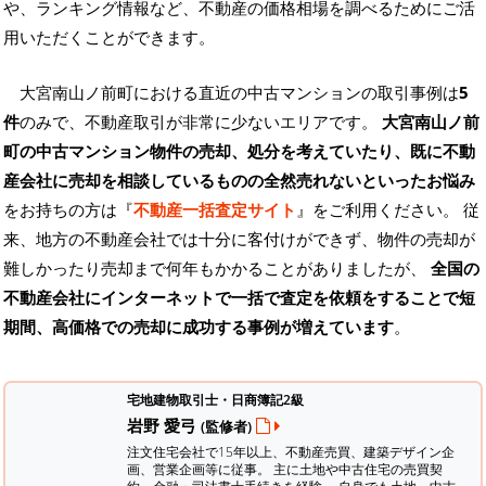
や、ランキング情報など、不動産の価格相場を調べるためにご活
用いただくことができます。
大宮南山ノ前町における直近の中古マンションの取引事例は
5
件
のみで、不動産取引が非常に少ないエリアです。
大宮南山ノ前
町の中古マンション物件の売却、処分を考えていたり、既に不動
産会社に売却を相談しているものの全然売れないといったお悩み
をお持ちの方は『
不動産一括査定サイト
』をご利用ください。 従
来、地方の不動産会社では十分に客付けができず、物件の売却が
難しかったり売却まで何年もかかることがありましたが、
全国の
不動産会社にインターネットで一括で査定を依頼をすることで短
期間、高価格での売却に成功する事例が増えています
。
宅地建物取引士・日商簿記2級
岩野 愛弓
(監修者)
注文住宅会社で15年以上、不動産売買、建築デザイン企
画、営業企画等に従事。 主に土地や中古住宅の売買契