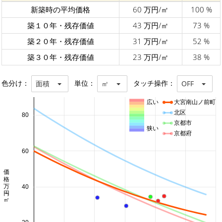
新築時の平均価格
60 万円/㎡
100 %
築１０年・残存価値
43 万円/㎡
73 %
築２０年・残存価値
31 万円/㎡
52 %
築３０年・残存価値
23 万円/㎡
38 %
色分け：
単位：
タッチ操作：
面積
㎡
OFF
広い
大宮南山ノ前町
北区
80
京都市
狭い
京都府
60
価格 万円/㎡
40