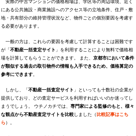
実際の中古マンションの価格相場は、学区等の周辺環境、近く
にある公共施設・商業施設へのアクセス等の立地条件、住戸・敷
地・共有部分の維持管理状況など、物件ごとの個別要因を考慮す
る必要があります。
一般の方は、これらの要因を考慮して計算することは困難です
が「
不動産一括査定サイト
」を利用することにより無料で価格相
場を計算してもらうことができます。 また、
京都市において条件
が類似する過去の取引物件の情報も入手できるため、価格算定の
参考にできます
。
しかし、「
不動産一括査定サイト
」といっても十数社の企業が
提供しており、どの査定サービスを利用すればいいのか迷ってし
まうでしょう。 ウチノカチでは、
専門家による監修のもと、様々
な観点から不動産査定サイトを比較
しました（
比較記事はこち
ら
）。