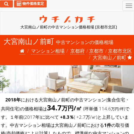
物件価格査定
To
na
大宮南山ノ前町の中古マンション価格相場 [京都市北区]
大宮南山ノ前町
中古マンションの価格相場
マンション相場
京都府
京都市
京都市北区
大宮南山ノ前町
2018年
における大宮南山ノ前町の中古マンション(集合住宅・
34.7
万円/㎡
共同住宅)の価格相場は
(坪単価 114.6
)で
万円/坪
す。１年前(2017年)に比べて
+8.3％
( +2.7万/㎡)と上昇していま
す。中古マンション相場は大宮南山ノ前町における
1件
の取引価
格(売却価格)により計算したもので、標準的な中古マンションの