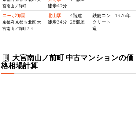
徒歩40分
宮南山ノ前町
コーポ御園
北山駅
4階建
鉄筋コン
1976年
徒歩34分
28部屋
クリート
京都府 京都市 北区 大
造
宮南山ノ前町 2-4
大宮南山ノ前町 中古マンションの価
格相場計算