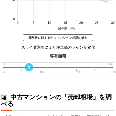
20
0
0
5
10
15
20
25
30
築年数 [年]
築年数に対する中古マンション相場の傾向
スライダ調整により坪単価のラインが変化
専有面積
0
70
300
0
100
200
30
中古マンションの「売却相場」を調
べる