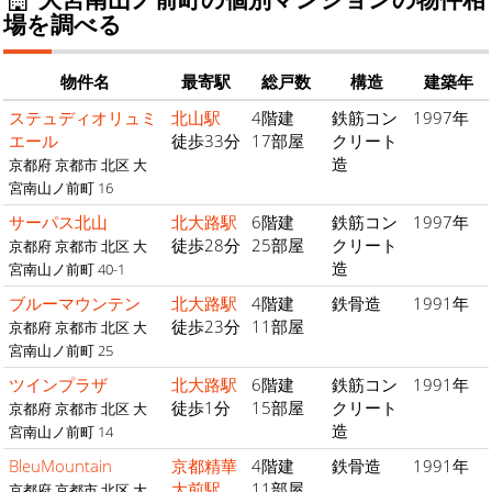
場を調べる
物件名
最寄駅
総戸数
構造
建築年
ステュディオリュミ
北山駅
4階建
鉄筋コン
1997年
エール
徒歩33分
17部屋
クリート
造
京都府 京都市 北区 大
宮南山ノ前町 16
サーパス北山
北大路駅
6階建
鉄筋コン
1997年
徒歩28分
25部屋
クリート
京都府 京都市 北区 大
造
宮南山ノ前町 40-1
ブルーマウンテン
北大路駅
4階建
鉄骨造
1991年
徒歩23分
11部屋
京都府 京都市 北区 大
宮南山ノ前町 25
ツインプラザ
北大路駅
6階建
鉄筋コン
1991年
徒歩1分
15部屋
クリート
京都府 京都市 北区 大
造
宮南山ノ前町 14
BleuMountain
京都精華
4階建
鉄骨造
1991年
大前駅
11部屋
京都府 京都市 北区 大