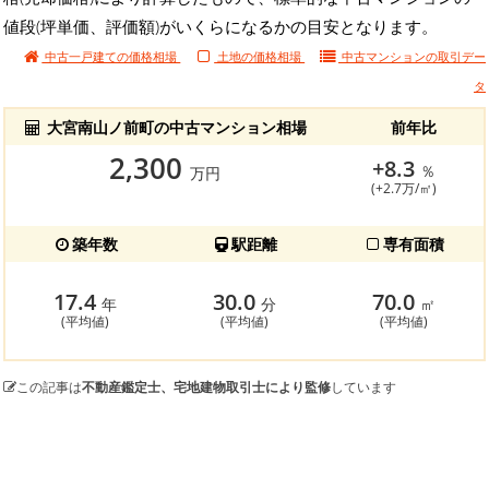
値段(坪単価、評価額)がいくらになるかの目安となります。
中古一戸建ての価格相場
土地の価格相場
中古マンションの
取引デー
タ
大宮南山ノ前町の中古マンション相場
前年比
2,300
+8.3
％
万円
(+2.7万/㎡)
築年数
駅距離
専有面積
17.4
30.0
70.0
年
分
㎡
(平均値)
(平均値)
(平均値)
この記事は
不動産鑑定士、宅地建物取引士により監修
しています