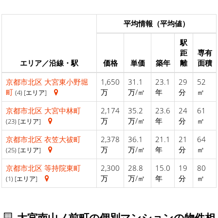
平均情報（平均値）
駅
距
専有
エリア／沿線・駅
価格
単価
築年
離
面積
京都市北区
大宮東小野堀
1,650
31.1
23.1
29
52
町
万
万/㎡
年
分
㎡
(4) [エリア]
京都市北区
大宮中林町
2,174
35.2
23.6
24
61
万
万/㎡
年
分
㎡
(23) [エリア]
京都市北区
衣笠大祓町
2,378
36.1
21.1
21
64
万
万/㎡
年
分
㎡
(25) [エリア]
京都市北区
等持院東町
2,300
28.8
15.0
19
80
万
万/㎡
年
分
㎡
(1) [エリア]
大宮南山ノ前町の個別マンションの物件相