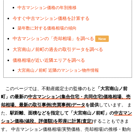
中古マンション価格の年別推移
今すぐ中古マンション価格を計算する
築年数に対する価格相場の傾向
中古マンションの「売却相場」を調べる
New
大宮南山ノ前町の過去の取引データを調べる
価格相場が近い近隣エリアを調べる
大宮南山ノ前町 近隣のマンション物件情報
このページでは、不動産鑑定士の監修のもと
「大宮南山ノ前
町」の最新の
中古マンション(集合住宅・共同住宅)価格相場、売
却相場、最新の取引事例(売買事例)データ
を提供
しています。 ま
た、
駅距離、面積などを指定して「大宮南山ノ前町」の
中古マン
ション価格(値段、評価額)を即座に計算(査定)
することもできま
す。 中古マンション価格相場(実勢価格、売却相場)の推移・動向