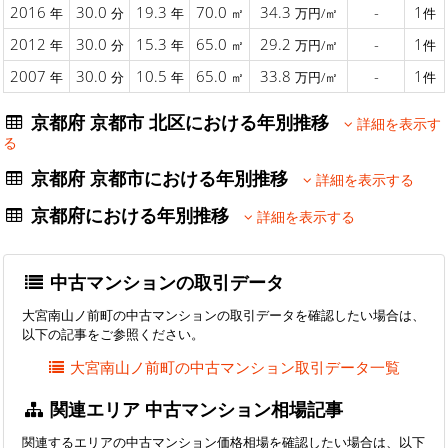
2016
30.0
19.3
70.0
34.3
-
1
年
分
年
㎡
万円/㎡
件
2012
30.0
15.3
65.0
29.2
-
1
年
分
年
㎡
万円/㎡
件
2007
30.0
10.5
65.0
33.8
-
1
年
分
年
㎡
万円/㎡
件
京都府 京都市 北区における年別推移
詳細を表示す
る
京都府 京都市における年別推移
詳細を表示する
京都府における年別推移
詳細を表示する
中古マンションの取引データ
大宮南山ノ前町の中古マンションの取引データを確認したい場合は、
以下の記事をご参照ください。
大宮南山ノ前町の中古マンション取引データ一覧
関連エリア 中古マンション相場記事
関連するエリアの中古マンション価格相場を確認したい場合は、以下