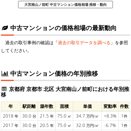
大宮南山ノ前町 中古マンション価格相場 推移・動向
中古マンションの価格相場の最新動向
過去の取引事例の確認は「
過去の取引データを調べる
」を参照
してください。
中古マンション価格の年別推移
京都府 京都市 北区 大宮南山ノ前町における年別推
移
年
駅距離
築年数
面積
単価
変動率
件数
2018
30.0
21.5
75.0
34.7
+8.3%
1
年
分
年
㎡
万円/㎡
件
2017
30.0
20.5
75.0
32.0
-6.7%
1
年
分
年
㎡
万円/㎡
件