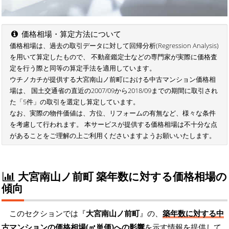
価格相場・算定方法について
価格相場は、過去の取引データに対して回帰分析(Regression Analysis)
を用いて算定したもので、 不動産鑑定士などの専門家が実際に価格査
定を行う際と同等の算定手法を適用しています。
ウチノカチが提供する大宮南山ノ前町における中古マンション価格相
場は、 国土交通省の直近の2007/09から2018/09までの期間に取引され
た「5件」の取引を選定し算定しています。
なお、実際の物件価値は、方位、リフォームの有無など、様々な条件
を考慮して行われます。 本サービスが提供する価格相場は不十分な点
があることをご理解の上ご利用くださいますようお願いいたします。
大宮南山ノ前町 築年数に対する価格相場の
傾向
このセクションでは『
大宮南山ノ前町
』の、
築年数に対する中
古マンションの価格相場(㎡単価)への影響
を示す情報を提供して