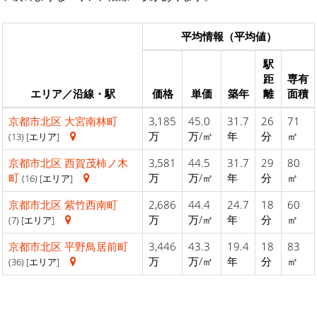
平均情報（平均値）
駅
距
専有
エリア／沿線・駅
価格
単価
築年
離
面積
京都市北区
大宮南林町
3,185
45.0
31.7
26
71
万
万/㎡
年
分
㎡
(13) [エリア]
京都市北区
西賀茂柿ノ木
3,581
44.5
31.7
29
80
町
万
万/㎡
年
分
㎡
(16) [エリア]
京都市北区
紫竹西南町
2,686
44.4
24.7
18
60
万
万/㎡
年
分
㎡
(7) [エリア]
京都市北区
平野鳥居前町
3,446
43.3
19.4
18
83
万
万/㎡
年
分
㎡
(36) [エリア]