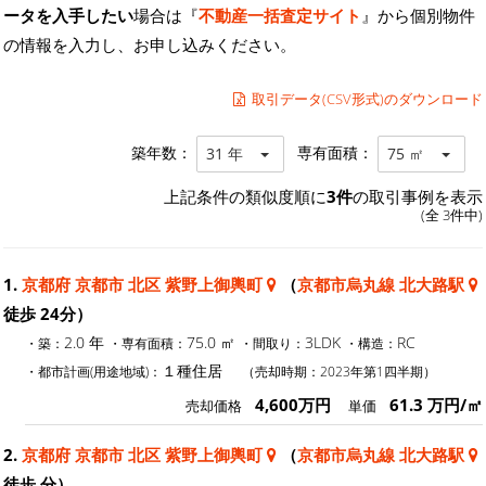
ータを入手したい
場合は『
不動産一括査定サイト
』から個別物件
の情報を入力し、お申し込みください。
取引データ(CSV形式)のダウンロード
築年数：
専有面積：
31 年
75 ㎡
上記条件の類似度順に
3件
の取引事例を表示
(全 3件中)
1.
京都府 京都市 北区 紫野上御輿町
（
京都市烏丸線 北大路駅
徒歩 24分）
2.0 年
75.0 ㎡
3LDK
RC
・築：
・専有面積：
・間取り：
・構造：
１種住居
・都市計画(用途地域)：
（売却時期：2023年第1四半期）
4,600万円
61.3 万円/㎡
売却価格
単価
2.
京都府 京都市 北区 紫野上御輿町
（
京都市烏丸線 北大路駅
徒歩 分）