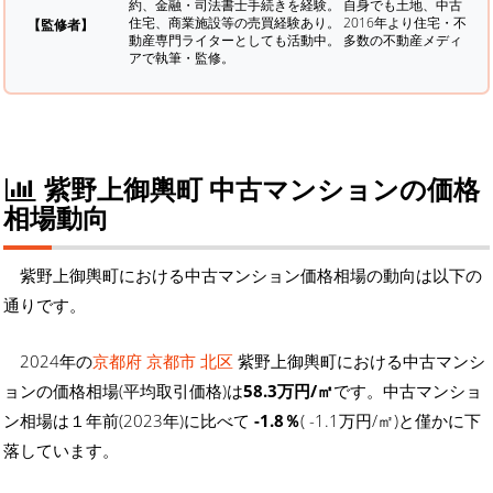
約、金融・司法書士手続きを経験。
自身でも土地、中古
住宅、商業施設等の売買経験あり。 2016年より住宅・不
【監修者】
動産専門ライターとしても活動中。 多数の不動産メディ
アで執筆・監修。
紫野上御輿町 中古マンションの価格
相場動向
紫野上御輿町における中古マンション価格相場の動向は以下の
通りです。
2024年の
京都府 京都市 北区
紫野上御輿町における中古マンシ
ョンの価格相場(平均取引価格)は
58.3万円/㎡
です。中古マンショ
ン相場は１年前(2023年)に比べて
-1.8％
( -1.1万円/㎡)と僅かに下
落しています。