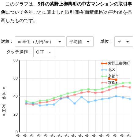
このグラフは、
3件の紫野上御輿町の中古マンションの取引事
例
について各年ごとに算出した取引価格(面積価格)の平均値を描
画したものです。
対象：
単位：
㎡単価（万円/㎡）
平均値
㎡
タッチ操作：
OFF
80
紫野上御輿町
北区
京都市
60
京都府
㎡単価 万円/㎡
40
20
0