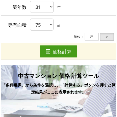
築年数
年
専有面積
㎡
単位：
坪
㎡
価格計算
中古マンション 価格 計算ツール
「条件選択」から条件を選択し、「計算する」ボタンを押すと算
定結果がここに表示されます。