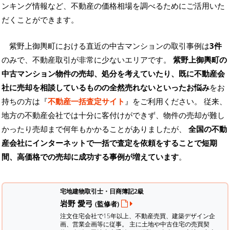
ンキング情報など、不動産の価格相場を調べるためにご活用いた
だくことができます。
紫野上御輿町における直近の中古マンションの取引事例は
3件
のみで、不動産取引が非常に少ないエリアです。
紫野上御輿町の
中古マンション物件の売却、処分を考えていたり、既に不動産会
社に売却を相談しているものの全然売れないといったお悩み
をお
持ちの方は『
不動産一括査定サイト
』をご利用ください。 従来、
地方の不動産会社では十分に客付けができず、物件の売却が難し
かったり売却まで何年もかかることがありましたが、
全国の不動
産会社にインターネットで一括で査定を依頼をすることで短期
間、高価格での売却に成功する事例が増えています
。
宅地建物取引士・日商簿記2級
岩野 愛弓
(監修者)
注文住宅会社で15年以上、不動産売買、建築デザイン企
画、営業企画等に従事。 主に土地や中古住宅の売買契