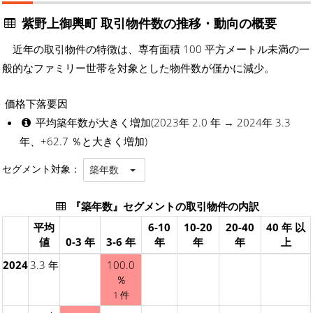
紫野上御輿町 取引物件数の推移・動向の概要
近年の取引物件の特徴は、専有面積 100 平方メートル未満の一
般的なファミリー世帯を対象とした物件数が僅かに減少。
価格下落要因
平均築年数が大きく増加(2023年 2.0 年 → 2024年 3.3
年、+62.7 ％と大きく増加)
セグメント対象：
築年数
『築年数』セグメントの取引物件の内訳
平均
6-10
10-20
20-40
40 年 以
値
0-3 年
3-6 年
年
年
年
上
2024
3.3 年
100.0
％
1 件