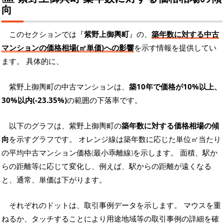
向
このセクションでは『
紫野上御輿町
』の、
築年数に対する中古
マンションの価格相場(㎡単価)への影響
を示す情報を提供してい
ます。 具体的に、
紫野上御輿町の中古マンションは、
築10年で価格が10%以上、
30%以内(-23.35%)
の範囲の下落率です。
以下のグラフは、紫野上御輿町の
築年数に対する価格相場の傾
向
を示すグラフです。 オレンジ線は築年数に応じた単位㎡当たり
の平均中古マンション価格(最小乖離線)を示します。 面積、駅か
らの距離等に応じて変化し、例えば、駅からの距離が遠くなる
と、通常、単価は下がります。
それぞれのドットは、取引事例データを示します。 マウスを重
ねるか、タッチすることにより用途地域等の取引事例の詳細を確