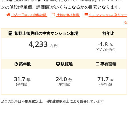
ンの値段(坪単価、評価額)がいくらになるかの目安となります。
中古一戸建ての価格相場
土地の価格相場
中古マンションの
取引デー
タ
紫野上御輿町の中古マンション相場
前年比
4,233
-1.8
％
万円
(-1.1万円/㎡)
築年数
駅距離
専有面積
31.7
24.0
71.7
年
分
㎡
(平均値)
(平均値)
(平均値)
この記事は
不動産鑑定士、宅地建物取引士により監修
しています