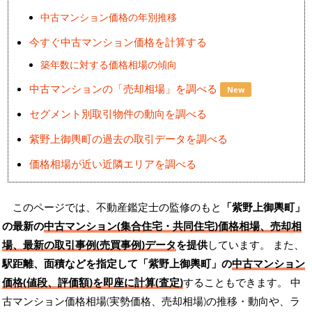
中古マンション価格の年別推移
今すぐ中古マンション価格を計算する
築年数に対する価格相場の傾向
中古マンションの「売却相場」を調べる
New
セグメント別取引物件の動向を調べる
紫野上御輿町の過去の取引データを調べる
価格相場が近い近隣エリアを調べる
このページでは、不動産鑑定士の監修のもと
「紫野上御輿町」
の最新の
中古マンション(集合住宅・共同住宅)価格相場、売却相
場、最新の取引事例(売買事例)データ
を提供
しています。 また、
駅距離、面積などを指定して「紫野上御輿町」の
中古マンション
価格(値段、評価額)を即座に計算(査定)
することもできます。 中
古マンション価格相場(実勢価格、売却相場)の推移・動向や、ラ