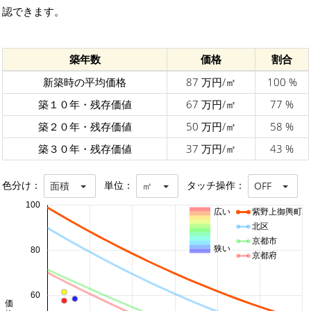
認できます。
築年数
価格
割合
新築時の平均価格
87 万円/㎡
100 %
築１０年・残存価値
67 万円/㎡
77 %
築２０年・残存価値
50 万円/㎡
58 %
築３０年・残存価値
37 万円/㎡
43 %
色分け：
単位：
タッチ操作：
面積
㎡
OFF
100
広い
紫野上御輿町
北区
京都市
狭い
80
京都府
60