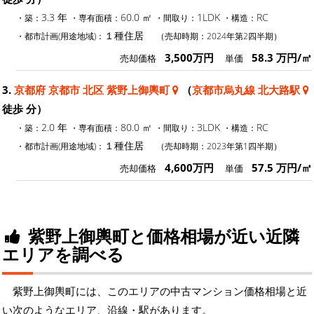
3.3 年
60.0 ㎡
1LDK
RC
・築：
・専有面積：
・間取り：
・構造：
１種住居
・都市計画(用途地域)：
（売却時期：2024年第2四半期）
3,500万円
58.3 万円/㎡
売却価格
単価
3.
京都府 京都市 北区 紫野上御輿町
（
京都市烏丸線 北大路駅
徒歩 分）
2.0 年
80.0 ㎡
3LDK
RC
・築：
・専有面積：
・間取り：
・構造：
１種住居
・都市計画(用途地域)：
（売却時期：2023年第1四半期）
4,600万円
57.5 万円/㎡
売却価格
単価
紫野上御輿町と価格相場が近い近隣
エリアを調べる
紫野上御輿町には、このエリアの中古マンション価格相場と近
い次のようなエリア、沿線・駅があります。