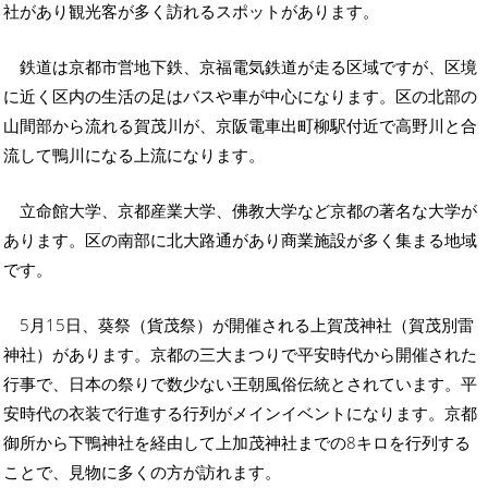
社があり観光客が多く訪れるスポットがあります。
鉄道は京都市営地下鉄、京福電気鉄道が走る区域ですが、区境
に近く区内の生活の足はバスや車が中心になります。区の北部の
山間部から流れる賀茂川が、京阪電車出町柳駅付近で高野川と合
流して鴨川になる上流になります。
立命館大学、京都産業大学、佛教大学など京都の著名な大学が
あります。区の南部に北大路通があり商業施設が多く集まる地域
です。
5月15日、葵祭（貨茂祭）が開催される上賀茂神社（賀茂別雷
神社）があります。京都の三大まつりで平安時代から開催された
行事で、日本の祭りで数少ない王朝風俗伝統とされています。平
安時代の衣装で行進する行列がメインイベントになります。京都
御所から下鴨神社を経由して上加茂神社までの8キロを行列する
ことで、見物に多くの方が訪れます。