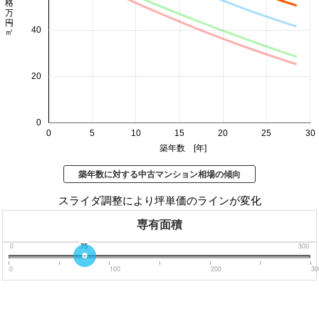
価格 万円/㎡
40
20
0
0
5
10
15
20
25
30
築年数 [年]
築年数に対する中古マンション相場の傾向
スライダ調整により坪単価のラインが変化
専有面積
0
75
300
0
100
200
30