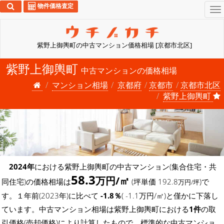
物件価格査定
To
na
紫野上御輿町の中古マンション価格相場 [京都市北区]
紫野上御輿町
中古マンションの価格相場
マンション相場
京都府
京都市
京都市北区
紫野上御輿町
2024年
における紫野上御輿町の中古マンション(集合住宅・共
58.3
万円/㎡
同住宅)の価格相場は
(坪単価 192.8
)で
万円/坪
す。１年前(2023年)に比べて
-1.8％
( -1.1万円/㎡)と僅かに下落し
ています。中古マンション相場は紫野上御輿町における
1件
の取
引価格(売却価格)により計算したもので、標準的な中古マンショ