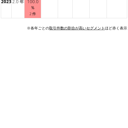
2023
2.0 年
100.0
％
2 件
※各年ごとの
取引件数の割合が高いセグメント
ほど赤く表示