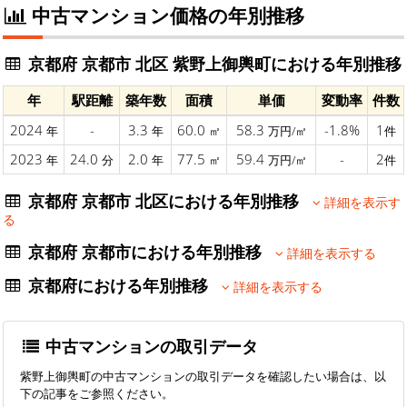
中古マンション価格の年別推移
京都府 京都市 北区 紫野上御輿町における年別推移
年
駅距離
築年数
面積
単価
変動率
件数
2024
-
3.3
60.0
58.3
-1.8%
1
年
年
㎡
万円/㎡
件
2023
24.0
2.0
77.5
59.4
-
2
年
分
年
㎡
万円/㎡
件
京都府 京都市 北区における年別推移
詳細を表示す
る
京都府 京都市における年別推移
詳細を表示する
京都府における年別推移
詳細を表示する
中古マンションの取引データ
紫野上御輿町の中古マンションの取引データを確認したい場合は、以
下の記事をご参照ください。