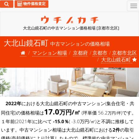
物件価格査定
To
na
大北山鏡石町の中古マンション価格相場 [京都市北区]
大北山鏡石町
中古マンションの価格相場
マンション相場
京都府
京都市
京都市北区
大北山鏡石町
2022年
における大北山鏡石町の中古マンション(集合住宅・共
17.0
万円/㎡
同住宅)の価格相場は
(坪単価 56.2
)です。
万円/坪
１年前(2021年)に比べて
-15.0％
( -3.0万円/㎡)と不調に推移して
います。中古マンション相場は大北山鏡石町における
2件
の取引
価格(売却価格)により計算したもので、標準的な中古マンション