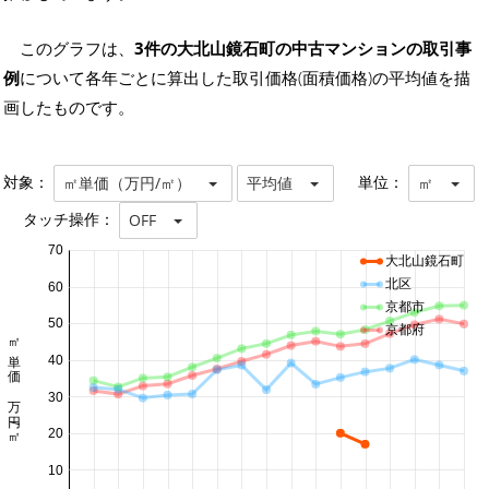
このグラフは、
3件の大北山鏡石町の中古マンションの取引事
例
について各年ごとに算出した取引価格(面積価格)の平均値を描
画したものです。
対象：
単位：
㎡単価（万円/㎡）
平均値
㎡
タッチ操作：
OFF
70
大北山鏡石町
北区
60
京都市
50
京都府
㎡単価 万円/㎡
40
30
20
10