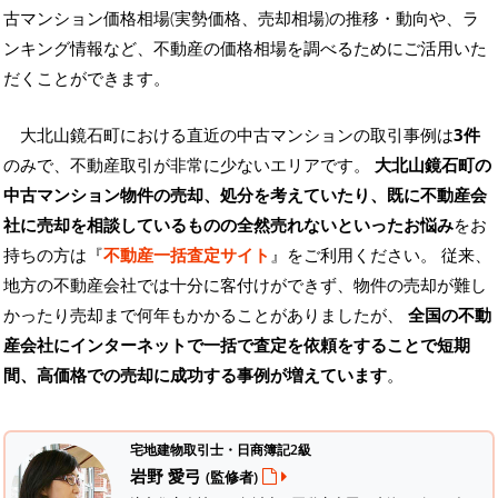
古マンション価格相場(実勢価格、売却相場)の推移・動向や、ラ
ンキング情報など、不動産の価格相場を調べるためにご活用いた
だくことができます。
大北山鏡石町における直近の中古マンションの取引事例は
3件
のみで、不動産取引が非常に少ないエリアです。
大北山鏡石町の
中古マンション物件の売却、処分を考えていたり、既に不動産会
社に売却を相談しているものの全然売れないといったお悩み
をお
持ちの方は『
不動産一括査定サイト
』をご利用ください。 従来、
地方の不動産会社では十分に客付けができず、物件の売却が難し
かったり売却まで何年もかかることがありましたが、
全国の不動
産会社にインターネットで一括で査定を依頼をすることで短期
間、高価格での売却に成功する事例が増えています
。
宅地建物取引士・日商簿記2級
岩野 愛弓
(監修者)