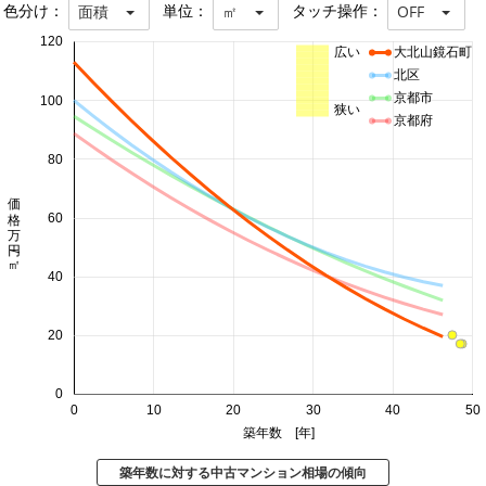
色分け：
単位：
タッチ操作：
面積
㎡
OFF
120
広い
大北山鏡石町
北区
京都市
100
狭い
京都府
80
価格 万円/㎡
60
40
20
0
0
10
20
30
40
50
築年数 [年]
築年数に対する中古マンション相場の傾向