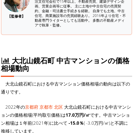
注文住宅会社で15年以上、不動産売買、建築デザイン企
画、営業企画等に従事。 主に土地や中古住宅の売買契
約、金融・司法書士手続きを経験。
自身でも土地、中古
住宅、商業施設等の売買経験あり。 2016年より住宅・不
【監修者】
動産専門ライターとしても活動中。 多数の不動産メディ
アで執筆・監修。
大北山鏡石町 中古マンションの価格
相場動向
大北山鏡石町における中古マンション価格相場の動向は以下の
通りです。
2022年の
京都府 京都市 北区
大北山鏡石町における中古マンシ
ョンの価格相場(平均取引価格)は
17.0万円/㎡
です。中古マンショ
ン相場は１年前(2021年)に比べて
-15.0％
( -3.0万円/㎡)と不調に
推移しています。