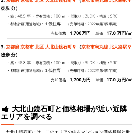
徒歩 分）
48.5 年
100 ㎡
3LDK
SRC
・築：
・専有面積：
・間取り：
・構造：
１低住専
・都市計画(用途地域)：
（売却時期：2022年第3四半期）
1,700万円
17.0 万円/㎡
売却価格
単価
3.
京都府 京都市 北区 大北山鏡石町
（
京都市烏丸線 北大路駅
徒歩 分）
48.8 年
100 ㎡
3LDK
SRC
・築：
・専有面積：
・間取り：
・構造：
１低住専
・都市計画(用途地域)：
（売却時期：2022年第4四半期）
1,700万円
17.0 万円/㎡
売却価格
単価
大北山鏡石町と価格相場が近い近隣
エリアを調べる
大北山鏡石町には、このエリアの中古マンション価格相場と近