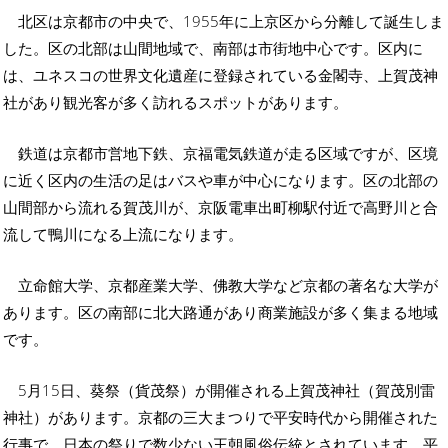
北区は京都市の中央で、1955年に上京区から分離して誕生しま
した。区の北部は山間地域で、南部は市街地中心です。区内に
は、ユネスコの世界文化遺産に登録されている金閣寺、上賀茂神
社があり観光客が多く訪れるスポットがあります。
鉄道は京都市営地下鉄、京福電気鉄道が走る区域ですが、区境
に近く区内の生活の足はバスや車が中心になります。区の北部の
山間部から流れる賀茂川が、京阪電車出町柳駅付近で高野川と合
流して鴨川になる上流になります。
立命館大学、京都産業大学、佛教大学など京都の著名な大学が
あります。区の南部に北大路通があり商業施設が多く集まる地域
です。
5月15日、葵祭（貨茂祭）が開催される上賀茂神社（賀茂別雷
神社）があります。京都の三大まつりで平安時代から開催された
行事で、日本の祭りで数少ない王朝風俗伝統とされています。平