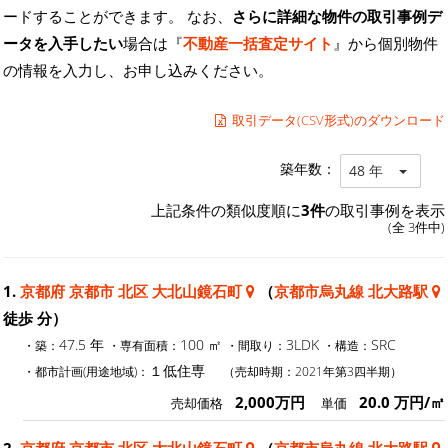
ードすることができます。 なお、
さらに詳細な物件の取引事例デ
ータを入手したい
場合は『
不動産一括査定サイト
』から個別物件
の情報を入力し、お申し込みください。
取引データ(CSV形式)のダウンロード
築年数：
48 年
上記条件の類似度順に
3件
の取引事例を表示
(全 3件中)
1.
京都府 京都市 北区 大北山鏡石町
（
京都市烏丸線 北大路駅
徒歩 分）
47.5 年
100 ㎡
3LDK
SRC
・築：
・専有面積：
・間取り：
・構造：
１低住専
・都市計画(用途地域)：
（売却時期：2021年第3四半期）
2,000万円
20.0 万円/㎡
売却価格
単価
2.
京都府 京都市 北区 大北山鏡石町
（
京都市烏丸線 北大路駅