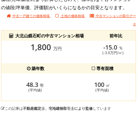
の値段(坪単価、評価額)がいくらになるかの目安となります。
中古一戸建ての価格相場
土地の価格相場
中古マンションの
取引デー
タ
大北山鏡石町の中古マンション相場
前年比
1,800
-15.0
％
万円
(-3.0万円/㎡)
築年数
専有面積
48.3
100
年
㎡
(平均値)
(平均値)
この記事は
不動産鑑定士、宅地建物取引士により監修
しています