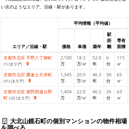
い次のようなエリア、沿線・駅があります。
平均情報（平均値）
駅
距
専有
エリア／沿線・駅
価格
単価
築年
離
面積
京都市北区
平野八丁柳町
2,100
18.3
52.0
6
115
万
万/㎡
年
分
㎡
(1) [エリア]
京都市北区
鷹峯土天井町
1,345
20.9
46.3
30
65
万
万/㎡
年
分
㎡
(41) [エリア]
京都市北区
紫野西蓮台野
1,404
22.0
46.3
26
63
町
万
万/㎡
年
分
㎡
(20) [エリア]
大北山鏡石町の個別マンションの物件相場
を調べる