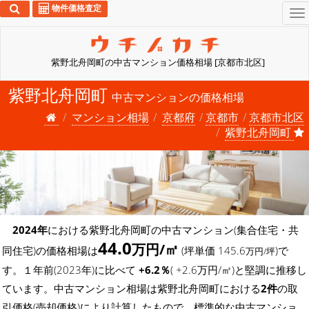
物件価格査定
To
na
紫野北舟岡町の中古マンション価格相場 [京都市北区]
紫野北舟岡町
中古マンションの価格相場
マンション相場
京都府
京都市
京都市北区
紫野北舟岡町
2024年
における紫野北舟岡町の中古マンション(集合住宅・共
44.0
万円/㎡
同住宅)の価格相場は
(坪単価 145.6
)で
万円/坪
す。１年前(2023年)に比べて
+6.2％
( +2.6万円/㎡)と堅調に推移し
ています。中古マンション相場は紫野北舟岡町における
2件
の取
引価格(売却価格)により計算したもので、標準的な中古マンショ