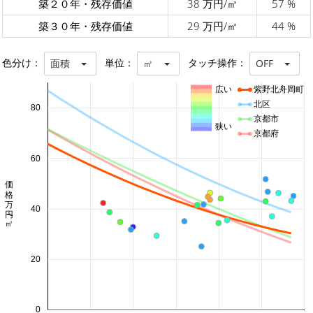
築２０年・残存価値
38 万円/㎡
57 %
築３０年・残存価値
29 万円/㎡
44 %
色分け：
単位：
タッチ操作：
面積
㎡
OFF
広い
紫野北舟岡町
北区
80
京都市
狭い
京都府
60
価格 万円/㎡
40
20
0