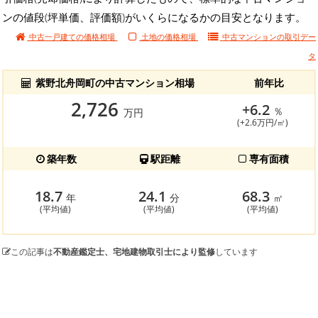
ンの値段(坪単価、評価額)がいくらになるかの目安となります。
中古一戸建ての価格相場
土地の価格相場
中古マンションの
取引デー
タ
紫野北舟岡町の中古マンション相場
前年比
2,726
+6.2
％
万円
(+2.6万円/㎡)
築年数
駅距離
専有面積
18.7
24.1
68.3
年
分
㎡
(平均値)
(平均値)
(平均値)
この記事は
不動産鑑定士、宅地建物取引士により監修
しています