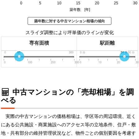
0
5
10
15
20
25
30
築年数 [年]
築年数に対する中古マンション相場の傾向
スライダ調整により坪単価のラインが変化
専有面積
駅距離
0
65
300
0
分
24
分
30
分
0
100
200
300
0
10
20
30
中古マンションの「売却相場」を調
べる
実際の中古マンションの価格相場は、学区等の周辺環境、近く
にある公共施設・商業施設へのアクセス等の立地条件、住戸・敷
地・共有部分の維持管理状況など、物件ごとの個別要因を考慮す