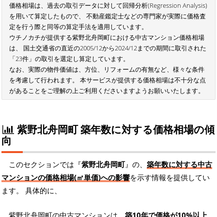
価格相場は、過去の取引データに対して回帰分析(Regression Analysis)
を用いて算定したもので、 不動産鑑定士などの専門家が実際に価格査
定を行う際と同等の算定手法を適用しています。
ウチノカチが提供する紫野北舟岡町における中古マンション価格相場
は、 国土交通省の直近の2005/12から2024/12までの期間に取引された
「23件」の取引を選定し算定しています。
なお、実際の物件価値は、方位、リフォームの有無など、様々な条件
を考慮して行われます。 本サービスが提供する価格相場は不十分な点
があることをご理解の上ご利用くださいますようお願いいたします。
紫野北舟岡町 築年数に対する価格相場の傾
向
このセクションでは『
紫野北舟岡町
』の、
築年数に対する中古
マンションの価格相場(㎡単価)への影響
を示す情報を提供してい
ます。 具体的に、
紫野北舟岡町の中古マンションは、
築10年で価格が10%以上、