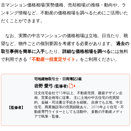
古マンション価格相場(実勢価格、売却相場)の推移・動向や、ラ
ンキング情報など、不動産の価格相場を調べるためにご活用いた
だくことができます。
なお、実際の中古マンションの価格相場は立地、日当たり、眺
望など、物件ごとの個別要因を考慮する必要があります。
過去の
取引事例を簡単に入手
したり、
詳細な価格相場を調べる
には無料
で利用できる『
不動産一括査定サイト
』をご利用ください。
宅地建物取引士・日商簿記2級
岩野 愛弓
(監修者)
注文住宅会社で15年以上、不動産売買、建築デザイン企
画、営業企画等に従事。 主に土地や中古住宅の売買契
約、金融・司法書士手続きを経験。
自身でも土地、中古
住宅、商業施設等の売買経験あり。 2016年より住宅・不
【監修者】
動産専門ライターとしても活動中。 多数の不動産メディ
アで執筆・監修。