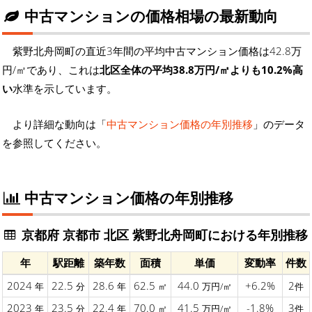
中古マンションの価格相場の最新動向
紫野北舟岡町の直近3年間の平均中古マンション価格は42.8万
円/㎡であり、これは
北区全体の平均38.8万円/㎡よりも10.2%高
い
水準を示しています。
より詳細な動向は「
中古マンション価格の年別推移
」のデータ
を参照してください。
中古マンション価格の年別推移
京都府 京都市 北区 紫野北舟岡町における年別推移
年
駅距離
築年数
面積
単価
変動率
件数
2024
22.5
28.6
62.5
44.0
+6.2%
2
年
分
年
㎡
万円/㎡
件
2023
23.5
22.4
70.0
41.5
-1.8%
3
年
分
年
㎡
万円/㎡
件