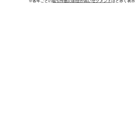
※各年ごとの
取引件数の割合が高いセグメント
ほど赤く表示