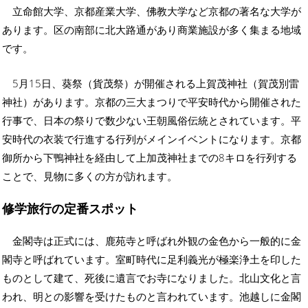
立命館大学、京都産業大学、佛教大学など京都の著名な大学が
あります。区の南部に北大路通があり商業施設が多く集まる地域
です。
5月15日、葵祭（貨茂祭）が開催される上賀茂神社（賀茂別雷
神社）があります。京都の三大まつりで平安時代から開催された
行事で、日本の祭りで数少ない王朝風俗伝統とされています。平
安時代の衣装で行進する行列がメインイベントになります。京都
御所から下鴨神社を経由して上加茂神社までの8キロを行列する
ことで、見物に多くの方が訪れます。
修学旅行の定番スポット
金閣寺は正式には、鹿苑寺と呼ばれ外観の金色から一般的に金
閣寺と呼ばれています。室町時代に足利義光が極楽浄土を印した
ものとして建て、死後に遺言でお寺になりました。北山文化と言
われ、明との影響を受けたものと言われています。池越しに金閣