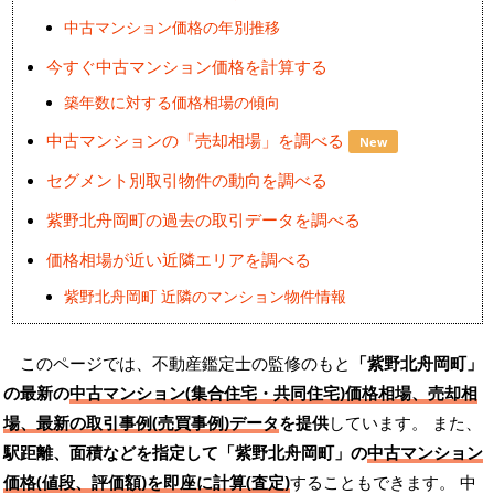
中古マンション価格の年別推移
今すぐ中古マンション価格を計算する
築年数に対する価格相場の傾向
中古マンションの「売却相場」を調べる
New
セグメント別取引物件の動向を調べる
紫野北舟岡町の過去の取引データを調べる
価格相場が近い近隣エリアを調べる
紫野北舟岡町 近隣のマンション物件情報
このページでは、不動産鑑定士の監修のもと
「紫野北舟岡町」
の最新の
中古マンション(集合住宅・共同住宅)価格相場、売却相
場、最新の取引事例(売買事例)データ
を提供
しています。 また、
駅距離、面積などを指定して「紫野北舟岡町」の
中古マンション
価格(値段、評価額)を即座に計算(査定)
することもできます。 中