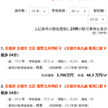
築年数：
専有面積：
駅距離：
19 年
65 ㎡
24 分
上記条件の類似度順に
23件
の取引事例を表示
(全 23件中)
1.
京都府 京都市 北区 紫野北舟岡町
（
京都市烏丸線 鞍馬口駅
徒歩 24分）
19.0 年
80.0 ㎡
4LDK
RC
・築：
・専有面積：
・間取り：
・構造：
商業
・都市計画(用途地域)：
（売却時期：2022年第1四半期）
3,700万円
46.3 万円/㎡
売却価格
単価
2.
京都府 京都市 北区 紫野北舟岡町
（
京都市烏丸線 鞍馬口駅
徒歩 24分）
20.0 年
70.0 ㎡
3LDK
RC
・築：
・専有面積：
・間取り：
・構造：
商業
・都市計画(用途地域)：
（売却時期：2023年第1四半期）