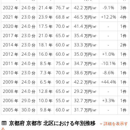
2022
24.0
21.4
76.7
42.2
-9.1%
3
年
分
年
㎡
万円/㎡
件
2021
23.0
23.9
68.8
46.5
+12.2%
4
年
分
年
㎡
万円/㎡
件
2020
24.0
17.5
70.0
41.4
-
1
年
分
年
㎡
万円/㎡
件
2017
23.0
21.0
65.0
35.4
-
1
年
分
年
㎡
万円/㎡
件
2014
23.0
18.1
60.0
33.3
-
2
年
分
年
㎡
万円/㎡
件
2012
24.0
16.0
60.0
35.0
+1.0%
1
年
分
年
㎡
万円/㎡
件
2011
24.0
8.5
75.0
34.7
-10.1%
1
年
分
年
㎡
万円/㎡
件
2010
23.0
7.3
70.0
38.6
-8.6%
1
年
分
年
㎡
万円/㎡
件
2009
24.0
6.5
90.0
42.2
+44.4%
1
年
分
年
㎡
万円/㎡
件
2008
24.0
12.8
65.0
29.2
-
1
年
分
年
㎡
万円/㎡
件
2006
29.0
10.0
55.0
32.7
+3.3%
1
年
分
年
㎡
万円/㎡
件
2005
30.0
9.8
60.0
31.7
-
1
年
分
年
㎡
万円/㎡
件
京都府 京都市 北区における年別推移
詳細を表示す
る