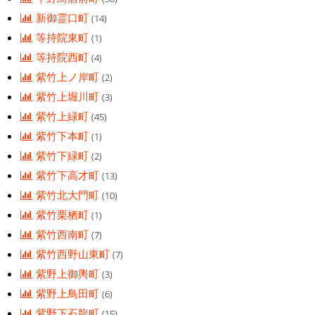
新御霊口町
(14)
等持院東町
(1)
等持院西町
(4)
紫竹上ノ岸町
(2)
紫竹上堀川町
(3)
紫竹上緑町
(45)
紫竹下本町
(1)
紫竹下緑町
(2)
紫竹下高才町
(13)
紫竹北大門町
(10)
紫竹栗栖町
(1)
紫竹西南町
(7)
紫竹西野山東町
(7)
紫野上御輿町
(3)
紫野上鳥田町
(6)
紫野下石龍町
(15)