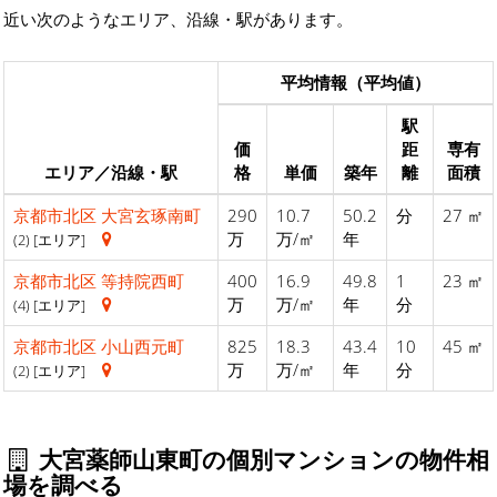
近い次のようなエリア、沿線・駅があります。
平均情報（平均値）
駅
価
距
専有
エリア／沿線・駅
格
単価
築年
離
面積
京都市北区
大宮玄琢南町
290
10.7
50.2
分
27 ㎡
万
万/㎡
年
(2) [エリア]
京都市北区
等持院西町
400
16.9
49.8
1
23 ㎡
万
万/㎡
年
分
(4) [エリア]
京都市北区
小山西元町
825
18.3
43.4
10
45 ㎡
万
万/㎡
年
分
(2) [エリア]
大宮薬師山東町の個別マンションの物件相
場を調べる