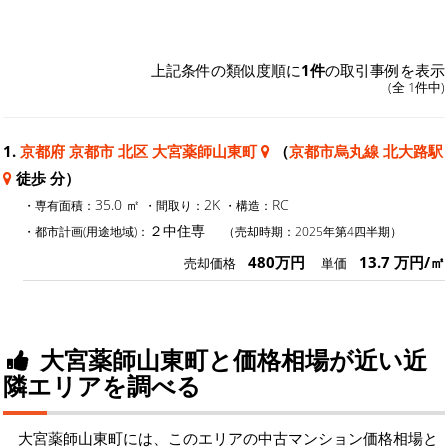
上記条件の類似度順に
1件
の取引事例を表示
(全 1件中)
1.
京都府 京都市 北区 大宮薬師山東町
（
京都市烏丸線 北大路駅
徒歩 分）
35.0 ㎡
2K
RC
・専有面積：
・間取り：
・構造：
２中住専
・都市計画(用途地域)：
（売却時期：2025年第4四半期）
480万円
13.7 万円/㎡
売却価格
単価
大宮薬師山東町と価格相場が近い近
隣エリアを調べる
大宮薬師山東町には、このエリアの中古マンション価格相場と