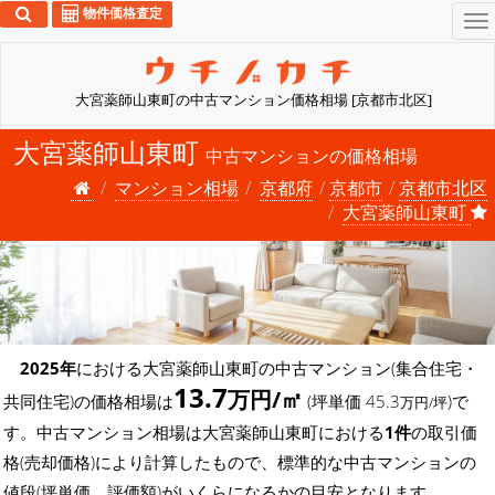
物件価格査定
To
na
大宮薬師山東町の中古マンション価格相場 [京都市北区]
大宮薬師山東町
中古マンションの価格相場
マンション相場
京都府
京都市
京都市北区
大宮薬師山東町
2025年
における大宮薬師山東町の中古マンション(集合住宅・
13.7
万円/㎡
共同住宅)の価格相場は
(坪単価 45.3
)で
万円/坪
す。中古マンション相場は大宮薬師山東町における
1件
の取引価
格(売却価格)により計算したもので、標準的な中古マンションの
値段(坪単価、評価額)がいくらになるかの目安となります。