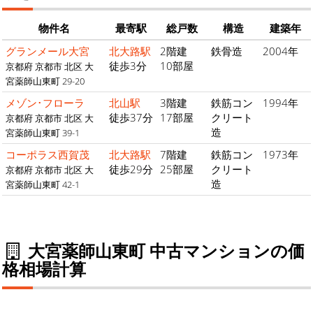
物件名
最寄駅
総戸数
構造
建築年
グランメール大宮
北大路駅
2階建
鉄骨造
2004年
徒歩3分
10部屋
京都府 京都市 北区 大
宮薬師山東町 29-20
メゾン･フローラ
北山駅
3階建
鉄筋コン
1994年
徒歩37分
17部屋
クリート
京都府 京都市 北区 大
造
宮薬師山東町 39-1
コーポラス西賀茂
北大路駅
7階建
鉄筋コン
1973年
徒歩29分
25部屋
クリート
京都府 京都市 北区 大
造
宮薬師山東町 42-1
大宮薬師山東町 中古マンションの価
格相場計算