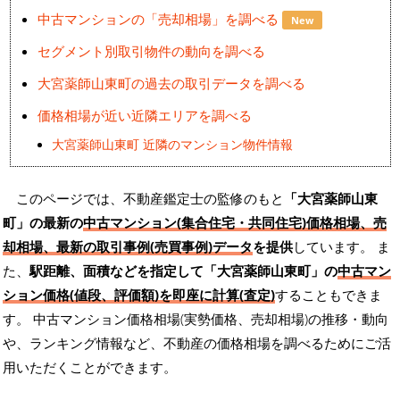
中古マンションの「売却相場」を調べる
New
セグメント別取引物件の動向を調べる
大宮薬師山東町の過去の取引データを調べる
価格相場が近い近隣エリアを調べる
大宮薬師山東町 近隣のマンション物件情報
このページでは、不動産鑑定士の監修のもと
「大宮薬師山東
町」の最新の
中古マンション(集合住宅・共同住宅)価格相場、売
却相場、最新の取引事例(売買事例)データ
を提供
しています。 ま
た、
駅距離、面積などを指定して「大宮薬師山東町」の
中古マン
ション価格(値段、評価額)を即座に計算(査定)
することもできま
す。 中古マンション価格相場(実勢価格、売却相場)の推移・動向
や、ランキング情報など、不動産の価格相場を調べるためにご活
用いただくことができます。