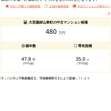
中古一戸建ての価格相場
土地の価格相場
中古マンションの
取引デー
タ
大宮薬師山東町の中古マンション相場
480
万円
築年数
専有面積
47.8
35.0
年
㎡
(平均値)
(平均値)
この記事は
不動産鑑定士、宅地建物取引士により監修
しています