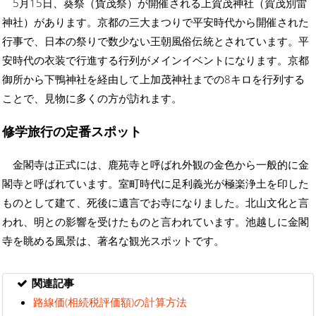
5月15日、葵祭（貨茂祭）が開催される上賀茂神社（賀茂別雷
神社）があります。京都の三大まつりで平安時代から開催された
行事で、日本の祭りで数少ない王朝風俗伝統とされています。平
安時代の衣装で行進する行列がメインイベントになります。京都
御所から下鴨神社を経由して上加茂神社までの8キロを行列する
ことで、見物に多くの方が訪れます。
修学旅行の定番スポット
金閣寺は正式には、鹿苑寺と呼ばれ外観の金色から一般的に金
閣寺と呼ばれています。室町時代に足利義光が極楽浄土を印した
ものとして建て、死後に遺言でお寺になりました。北山文化と言
われ、明との影響を受けたものと言われています。池越しに金閣
寺を眺める風景は、著名な観光スポットです。
関連記事
路線価(相続税評価額)の計算方法