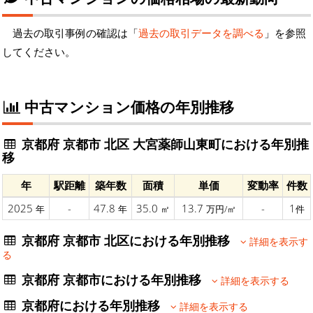
過去の取引事例の確認は「
過去の取引データを調べる
」を参照
してください。
中古マンション価格の年別推移
京都府 京都市 北区 大宮薬師山東町における年別推
移
年
駅距離
築年数
面積
単価
変動率
件数
2025
-
47.8
35.0
13.7
-
1
年
年
㎡
万円/㎡
件
京都府 京都市 北区における年別推移
詳細を表示す
る
京都府 京都市における年別推移
詳細を表示する
京都府における年別推移
詳細を表示する