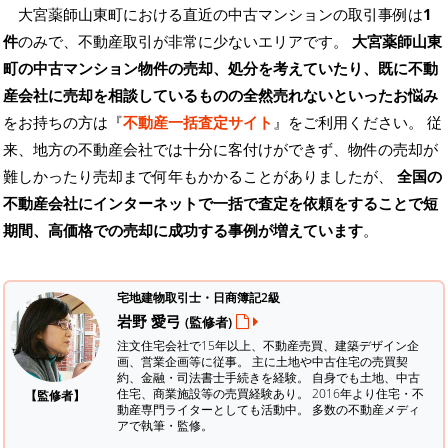
大宮薬師山東町における直近の中古マンションの取引事例は
1
件
のみで、不動産取引が非常に少ないエリアです。
大宮薬師山東
町の中古マンション物件の売却、処分を考えていたり、既に不動
産会社に売却を相談しているものの全然売れないといったお悩み
をお持ちの方は『
不動産一括査定サイト
』をご利用ください。 従
来、地方の不動産会社では十分に客付けができず、物件の売却が
難しかったり売却まで何年もかかることがありましたが、
全国の
不動産会社にインターネットで一括で査定を依頼をすることで短
期間、高価格での売却に成功する事例が増えています
。
宅地建物取引士・日商簿記2級
岩野 愛弓
(監修者)
注文住宅会社で15年以上、不動産売買、建築デザイン企
画、営業企画等に従事。 主に土地や中古住宅の売買契
約、金融・司法書士手続きを経験。
自身でも土地、中古
住宅、商業施設等の売買経験あり。 2016年より住宅・不
【監修者】
動産専門ライターとしても活動中。 多数の不動産メディ
アで執筆・監修。