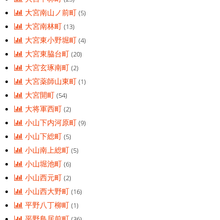
大宮南山ノ前町
(5)
大宮南林町
(13)
大宮東小野堀町
(4)
大宮東脇台町
(20)
大宮玄琢南町
(2)
大宮薬師山東町
(1)
大宮開町
(54)
大将軍西町
(2)
小山下内河原町
(9)
小山下総町
(5)
小山南上総町
(5)
小山堀池町
(6)
小山西元町
(2)
小山西大野町
(16)
平野八丁柳町
(1)
平野鳥居前町
(36)