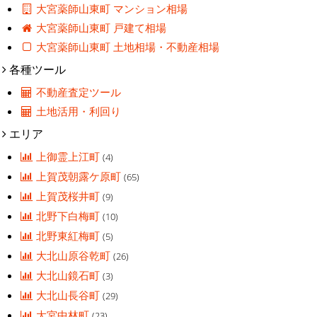
大宮薬師山東町 マンション相場
大宮薬師山東町 戸建て相場
大宮薬師山東町 土地相場・不動産相場
各種ツール
不動産査定ツール
土地活用・利回り
エリア
上御霊上江町
(4)
上賀茂朝露ケ原町
(65)
上賀茂桜井町
(9)
北野下白梅町
(10)
北野東紅梅町
(5)
大北山原谷乾町
(26)
大北山鏡石町
(3)
大北山長谷町
(29)
大宮中林町
(23)