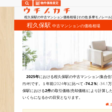
物件価格査定
程久保駅の中古マンション価格相場 [その他 多摩モノレール
程久保駅
中古マンションの価格相場
2025年
における程久保駅の中古マンション(集合住
)です。１年前(2024年)に比べて
-74.2％
( -3
円/坪
保駅における
2件
の取引価格(売却価格)により計算し
いくらになるかの目安となります。