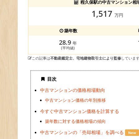
程久保駅の中古マンション相
1,517
万円
築年数
28.9
年
(平均値)
この記事は
不動産鑑定士、宅地建物取引士により監修
していま
目次
中古マンションの価格相場動向
中古マンション価格の年別推移
今すぐ中古マンション価格を計算する
築年数に対する価格相場の傾向
中古マンションの「売却相場」を調べる
New