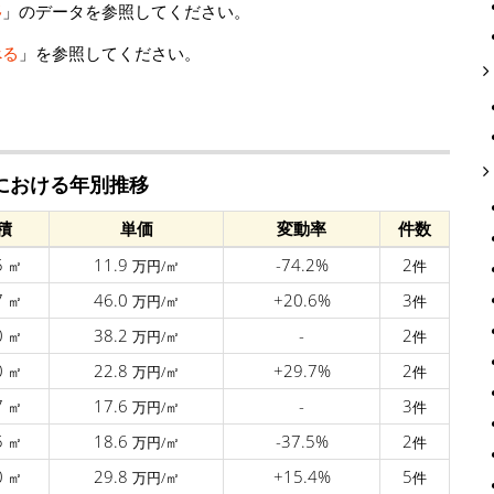
移
」のデータを参照してください。
べる
」を参照してください。
駅における年別推移
積
単価
変動率
件数
5
11.9
-74.2%
2
㎡
万円/㎡
件
7
46.0
+20.6%
3
㎡
万円/㎡
件
0
38.2
-
2
㎡
万円/㎡
件
0
22.8
+29.7%
2
㎡
万円/㎡
件
7
17.6
-
3
㎡
万円/㎡
件
5
18.6
-37.5%
2
㎡
万円/㎡
件
0
29.8
+15.4%
5
㎡
万円/㎡
件