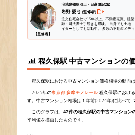
宅地建物取引士・日商簿記2級
岩野 愛弓
(監修者)
注文住宅会社で15年以上、不動産売買、建
融・司法書士手続きを経験。
自身でも土地、
イターとしても活動中。 多数の不動産メデ
【監修者】
程久保駅 中古マンションの
程久保駅における中古マンション価格相場の動向
2025年の
東京都 多摩モノレール
程久保駅における
す。中古マンション相場は１年前(2024年)に比べて
-
このグラフは、
42件の程久保駅の中古マンション
平均値を描画したものです。