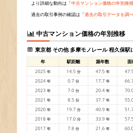
より詳細な動向は「
中古マンション価格の年別推
過去の取引事例の確認は「
過去の取引データを調
中古マンション価格の年別推移
東京都 その他 多摩モノレール 程久保
年
駅距離
築年数
面
2025
14.5
47.5
47.
年
分
年
2024
0.7
17.7
66.
年
分
年
2023
7.0
20.4
70.
年
分
年
2021
8.5
37.7
55.
年
分
年
2020
19.7
40.9
51.
年
分
年
2018
17.0
33.9
57.
年
分
年
2017
7.8
21.6
60.
年
分
年