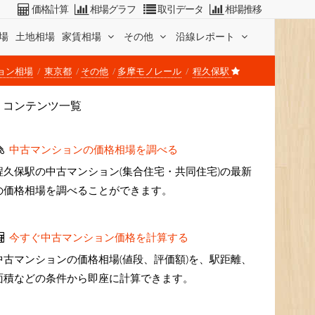
価格計算
相場グラフ
取引データ
相場推移
場
土地相場
家賃相場
その他
沿線レポート
ョン相場
東京都
その他
多摩モノレール
程久保駅
コンテンツ一覧
中古マンションの価格相場を調べる
程久保駅の中古マンション(集合住宅・共同住宅)の最新
の価格相場を調べることができます。
今すぐ中古マンション価格を計算する
中古マンションの価格相場(値段、評価額)を、駅距離、
面積などの条件から即座に計算できます。