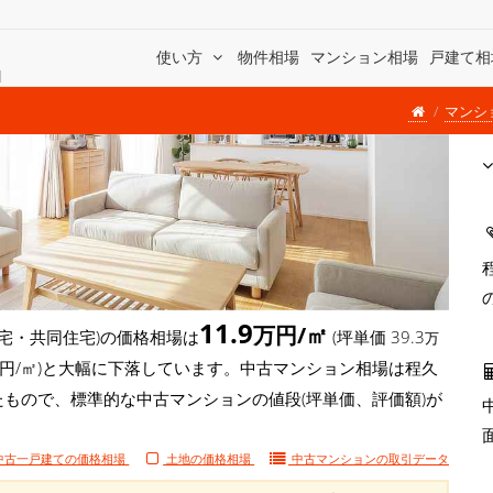
使い方
物件相場
マンション相場
戸建て相
]
マンシ
11.9
万円/㎡
宅・共同住宅)の価格相場は
(坪単価 39.3
万
4.1万円/㎡)と大幅に下落しています。中古マンション相場は程久
たもので、標準的な中古マンションの値段(坪単価、評価額)が
中古一戸建ての価格相場
土地の価格相場
中古マンションの
取引データ