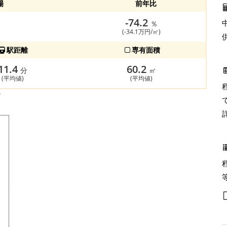
場
前年比
-74.2
％
(-34.1万円/㎡)
駅距離
専有面積
11.4
60.2
分
㎡
(平均値)
(平均値)
す