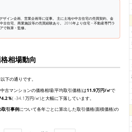
築デザイン企画、営業企画等に従事。 主に土地や中古住宅の売買契約、金
中古住宅、商業施設等の売買経験あり。 2016年より住宅・不動産専門ラ
ィアで執筆・監修。
価格相場動向
は以下の通りです。
中古マンションの価格相場(平均取引価格)は
11.9万円/㎡
で
74.2％
( -34.1万円/㎡)と大幅に下落しています。
の取引事例
について各年ごとに算出した取引価格(面積価格)の