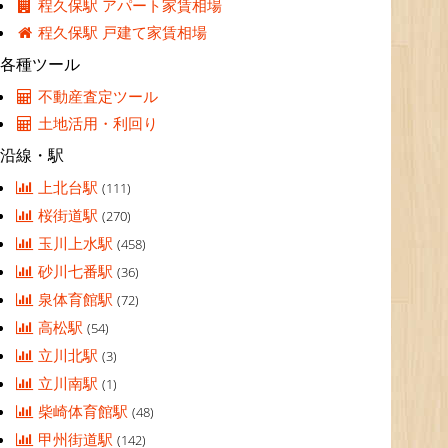
程久保駅 アパート家賃相場
程久保駅 戸建て家賃相場
各種ツール
不動産査定ツール
土地活用・利回り
沿線・駅
上北台駅
(111)
桜街道駅
(270)
玉川上水駅
(458)
砂川七番駅
(36)
泉体育館駅
(72)
高松駅
(54)
立川北駅
(3)
立川南駅
(1)
柴崎体育館駅
(48)
甲州街道駅
(142)