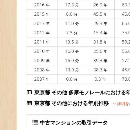
2016
17.3
26.9
63.
年
分
年
2015
8.0
45.5
45.
年
分
年
2013
11.0
29.3
65.
年
分
年
2012
7.3
15.4
75.
年
分
年
2011
13.5
31.8
59.
年
分
年
2010
16.0
25.6
55.
年
分
年
2009
16.0
39.3
57.
年
分
年
2008
13.0
38.3
45.
年
分
年
2007
0.0
0.8
70.
年
分
年
東京都 その他 多摩モノレールにおけ
東京都 その他における年別推移
詳細を
中古マンションの取引データ