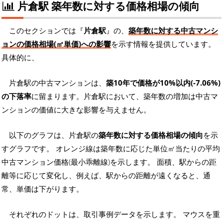
片倉駅 築年数に対する価格相場の傾向
このセクションでは『
片倉駅
』の、
築年数に対する中古マンシ
ョンの価格相場(㎡単価)への影響
を示す情報を提供しています。
具体的に、
片倉駅の中古マンションは、
築10年で価格が10%以内(-7.06%)
の下落率
に留まります。片倉駅において、築年数の増加は中古マ
ンションの価値に大きな影響を与えません。
以下のグラフは、片倉駅の
築年数に対する価格相場の傾向
を示
すグラフです。 オレンジ線は築年数に応じた単位㎡当たりの平均
中古マンション価格(最小乖離線)を示します。 面積、駅からの距
離等に応じて変化し、例えば、駅からの距離が遠くなると、通
常、単価は下がります。
それぞれのドットは、取引事例データを示します。 マウスを重