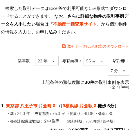
検索した取引データはExcel等で利用可能なCSV形式でダウンロ
ードすることができます。 なお、
さらに詳細な物件の取引事例デ
ータを入手したい
場合は『
不動産一括査定サイト
』から個別物件
の情報を入力し、お申し込みください。
取引データ(CSV形式)のダウンロード
築年数：
専有面積：
駅距離：
22 年
55 ㎡
7 分
上記条件の類似度順に
30件
の取引事例を表示
(全 41件中)
1.
東京都 八王子市 片倉町
（
JR横浜線 片倉駅
徒歩 6分）
21.0 年
75.0 ㎡
4LDK
RC
・築：
・専有面積：
・間取り：
・構造：
２中住専
・都市計画(用途地域)：
（売却時期：2020年第1四半期）