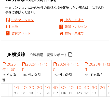
中古マンション以外の物件の価格相場を確認したい場合は、以下の記
事をご参照ください。
中古マンション
中古一戸建て
土地
賃貸マンション
賃貸アパート
賃貸一戸建て
JR横浜線
沿線相場・調査レポート
2026
2025年
2024年
2023年
1 - 12
1 - 12
1 - 1
年
1 - 3月
月
月
月
93 件の取
462 件の取引
457 件の取引
442 件の取引
引
-
-
-
1Q
4Q
3Q
2Q
1Q
4Q
3Q
2Q
1Q
4Q
3Q
2Q
93
98
109
135
120
102
116
111
128
128
103
105
1