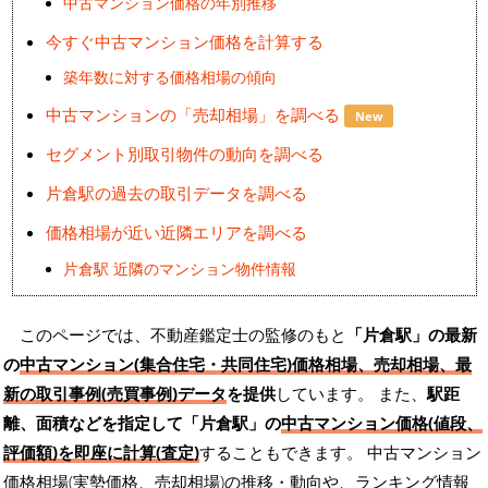
中古マンション価格の年別推移
今すぐ中古マンション価格を計算する
築年数に対する価格相場の傾向
中古マンションの「売却相場」を調べる
New
セグメント別取引物件の動向を調べる
片倉駅の過去の取引データを調べる
価格相場が近い近隣エリアを調べる
片倉駅 近隣のマンション物件情報
このページでは、不動産鑑定士の監修のもと
「片倉駅」の最新
の
中古マンション(集合住宅・共同住宅)価格相場、売却相場、最
新の取引事例(売買事例)データ
を提供
しています。 また、
駅距
離、面積などを指定して「片倉駅」の
中古マンション価格(値段、
評価額)を即座に計算(査定)
することもできます。 中古マンション
価格相場(実勢価格、売却相場)の推移・動向や、ランキング情報