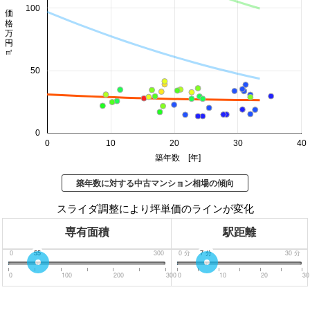
価格 万円/㎡
100
50
0
0
10
20
30
40
築年数 [年]
築年数に対する中古マンション相場の傾向
スライダ調整により坪単価のラインが変化
専有面積
駅距離
0
55
300
0
分
7
分
30
分
0
100
200
300
0
10
20
30