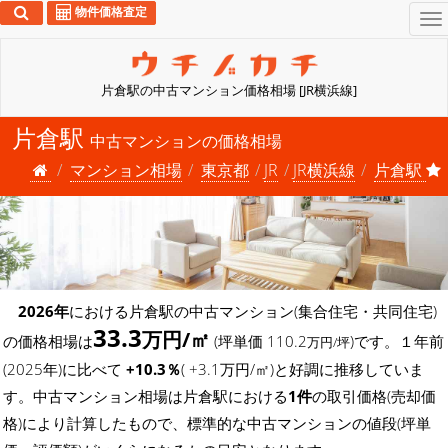
物件価格査定
To
na
片倉駅の中古マンション価格相場 [JR横浜線]
片倉駅
中古マンションの価格相場
マンション相場
東京都
JR
JR横浜線
片倉駅
2026年
における片倉駅の中古マンション(集合住宅・共同住宅)
33.3
万円/㎡
の価格相場は
(坪単価 110.2
)です。１年前
万円/坪
(2025年)に比べて
+10.3％
( +3.1万円/㎡)と好調に推移していま
す。中古マンション相場は片倉駅における
1件
の取引価格(売却価
格)により計算したもので、標準的な中古マンションの値段(坪単