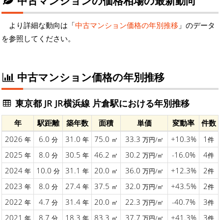
中古マンションの価格相場の最新動向
より詳細な動向は「
中古マンション価格の年別推移
」のデータ
を参照してください。
中古マンション価格の年別推移
東京都 JR JR横浜線 片倉駅における年別推移
年
駅距離
築年数
面積
単価
変動率
件数
2026
6.0
31.0
75.0
33.3
+10.3%
1
年
分
年
㎡
万円/㎡
件
2025
8.0
30.5
46.2
30.2
-16.0%
4
年
分
年
㎡
万円/㎡
件
2024
10.0
31.1
20.0
36.0
+12.3%
2
年
分
年
㎡
万円/㎡
件
2023
8.0
27.4
37.5
32.0
+43.5%
2
年
分
年
㎡
万円/㎡
件
2022
4.7
31.4
20.0
22.3
-40.7%
3
年
分
年
㎡
万円/㎡
件
2021
8.7
18.3
83.3
37.7
+41.3%
3
年
分
年
㎡
万円/㎡
件