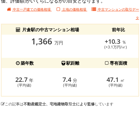
価、評価額)がいくらになるかの目安となります。
中古一戸建ての価格相場
土地の価格相場
中古マンションの
取引デー
タ
片倉駅の中古マンション相場
前年比
1,366
+10.3
％
万円
(+3.1万円/㎡)
築年数
駅距離
専有面積
22.7
7.4
47.1
年
分
㎡
(平均値)
(平均値)
(平均値)
この記事は
不動産鑑定士、宅地建物取引士により監修
しています