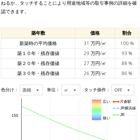
ねるか、タッチすることにより用途地域等の取引事例の詳細を確
認できます。
築年数
価格
割合
新築時の平均価格
31 万円/㎡
100 %
築１０年・残存価値
29 万円/㎡
93 %
築２０年・残存価値
27 万円/㎡
88 %
築３０年・残存価値
26 万円/㎡
86 %
色分け：
単位：
タッチ操作：
面積
㎡
OFF
広い
片倉駅
JR横浜線
JR
150
狭い