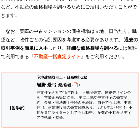
など、不動産の価格相場を調べるためにご活用いただくことがで
きます。
なお、実際の中古マンションの価格相場は立地、日当たり、眺
望など、物件ごとの個別要因を考慮する必要があります。
過去の
取引事例を簡単に入手
したり、
詳細な価格相場を調べる
には無料
で利用できる『
不動産一括査定サイト
』をご利用ください。
宅地建物取引士・日商簿記2級
岩野 愛弓
(監修者)
注文住宅会社で15年以上、不動産売買、建築デザイン企
画、営業企画等に従事。 主に土地や中古住宅の売買契
約、金融・司法書士手続きを経験。
自身でも土地、中古
住宅、商業施設等の売買経験あり。 2016年より住宅・不
【監修者】
動産専門ライターとしても活動中。 多数の不動産メディ
アで執筆・監修。