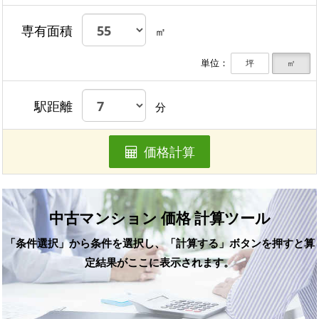
専有面積
㎡
単位：
坪
㎡
駅距離
分
価格計算
中古マンション 価格 計算ツール
「条件選択」から条件を選択し、「計算する」ボタンを押すと算
定結果がここに表示されます。