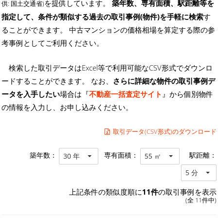
を提供しています。
築年数、専有面積、駅距離等を
供: 国土交通省)
指定して、条件が類似する過去の取引事例(物件)を手軽に検索
す
ることができます。 中古マンションの価格相場を算定する際の参
考事例としてご利用ください。
検索した取引データはExcel等で利用可能なCSV形式でダウンロ
ードすることができます。 なお、
さらに詳細な物件の取引事例デ
ータを入手したい
場合は『
不動産一括査定サイト
』から個別物件
の情報を入力し、お申し込みください。
取引データ(CSV形式)のダウンロード
築年数：
専有面積：
駅距離：
30 年
55 ㎡
5 分
上記条件の類似度順に
11件
の取引事例を表示
(全 11件中)