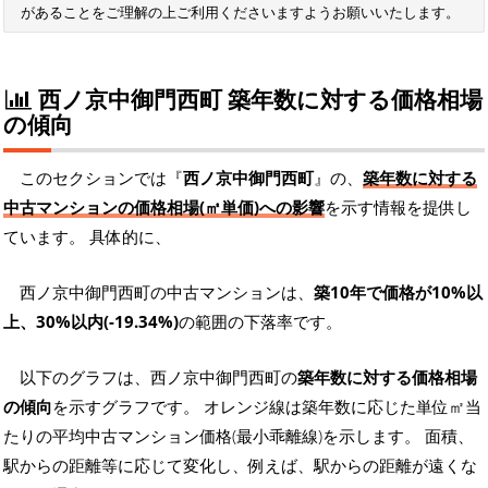
があることをご理解の上ご利用くださいますようお願いいたします。
西ノ京中御門西町 築年数に対する価格相場
の傾向
このセクションでは『
西ノ京中御門西町
』の、
築年数に対する
中古マンションの価格相場(㎡単価)への影響
を示す情報を提供し
ています。 具体的に、
西ノ京中御門西町の中古マンションは、
築10年で価格が10%以
上、30%以内(-19.34%)
の範囲の下落率です。
以下のグラフは、西ノ京中御門西町の
築年数に対する価格相場
の傾向
を示すグラフです。 オレンジ線は築年数に応じた単位㎡当
たりの平均中古マンション価格(最小乖離線)を示します。 面積、
駅からの距離等に応じて変化し、例えば、駅からの距離が遠くな