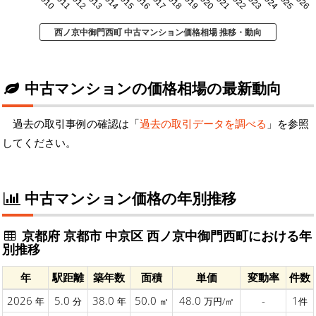
2010
2011
2012
2013
2014
2015
2016
2017
2018
2019
2020
2021
2022
2023
2024
2025
2026
西ノ京中御門西町 中古マンション価格相場 推移・動向
中古マンションの価格相場の最新動向
過去の取引事例の確認は「
過去の取引データを調べる
」を参照
してください。
中古マンション価格の年別推移
京都府 京都市 中京区 西ノ京中御門西町における年
別推移
年
駅距離
築年数
面積
単価
変動率
件数
2026
5.0
38.0
50.0
48.0
-
1
年
分
年
㎡
万円/㎡
件