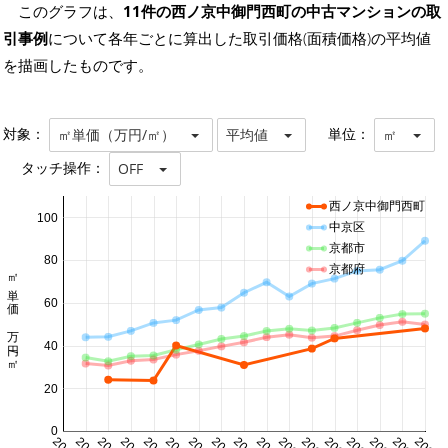
このグラフは、
11件の西ノ京中御門西町の中古マンションの取
引事例
について各年ごとに算出した取引価格(面積価格)の平均値
を描画したものです。
対象：
単位：
㎡単価（万円/㎡）
平均値
㎡
タッチ操作：
OFF
西ノ京中御門西町
100
中京区
京都市
80
京都府
㎡単価 万円/㎡
60
40
20
0