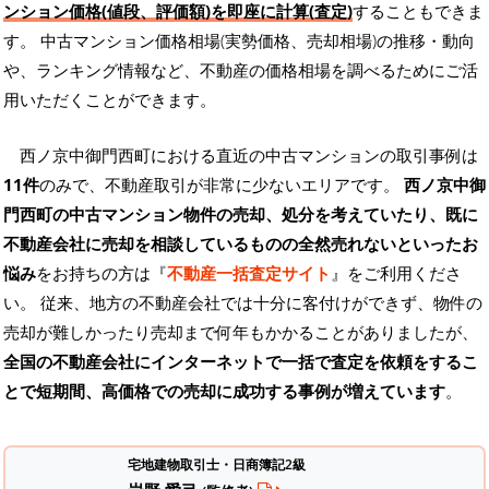
ンション価格(値段、評価額)を即座に計算(査定)
することもできま
す。 中古マンション価格相場(実勢価格、売却相場)の推移・動向
や、ランキング情報など、不動産の価格相場を調べるためにご活
用いただくことができます。
西ノ京中御門西町における直近の中古マンションの取引事例は
11件
のみで、不動産取引が非常に少ないエリアです。
西ノ京中御
門西町の中古マンション物件の売却、処分を考えていたり、既に
不動産会社に売却を相談しているものの全然売れないといったお
悩み
をお持ちの方は『
不動産一括査定サイト
』をご利用くださ
い。 従来、地方の不動産会社では十分に客付けができず、物件の
売却が難しかったり売却まで何年もかかることがありましたが、
全国の不動産会社にインターネットで一括で査定を依頼をするこ
とで短期間、高価格での売却に成功する事例が増えています
。
宅地建物取引士・日商簿記2級