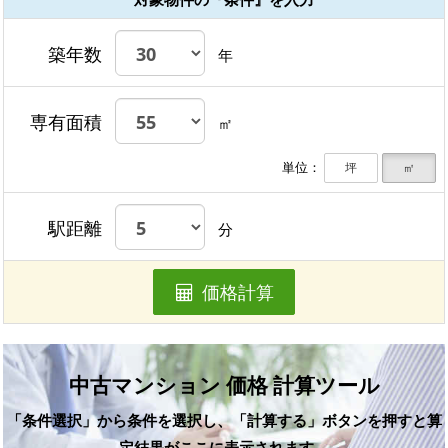
築年数
年
専有面積
㎡
単位：
坪
㎡
駅距離
分
価格計算
中古マンション 価格 計算ツール
「条件選択」から条件を選択し、「計算する」ボタンを押すと算
定結果がここに表示されます。