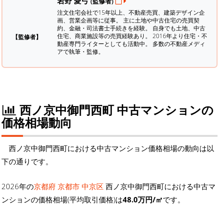
岩野 愛弓
(監修者)
注文住宅会社で15年以上、不動産売買、建築デザイン企
画、営業企画等に従事。 主に土地や中古住宅の売買契
約、金融・司法書士手続きを経験。
自身でも土地、中古
住宅、商業施設等の売買経験あり。 2016年より住宅・不
【監修者】
動産専門ライターとしても活動中。 多数の不動産メディ
アで執筆・監修。
西ノ京中御門西町 中古マンションの
価格相場動向
西ノ京中御門西町における中古マンション価格相場の動向は以
下の通りです。
2026年の
京都府 京都市 中京区
西ノ京中御門西町における中古マ
ンションの価格相場(平均取引価格)は
48.0万円/㎡
です。