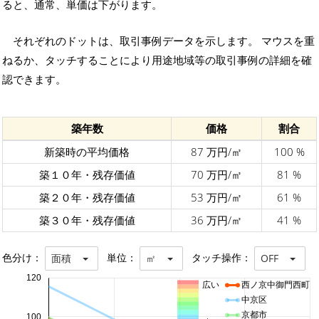
ると、通常、単価は下がります。
それぞれのドットは、取引事例データを示します。 マウスを重
ねるか、タッチすることにより用途地域等の取引事例の詳細を確
認できます。
築年数
価格
割合
新築時の平均価格
87 万円/㎡
100 %
築１０年・残存価値
70 万円/㎡
81 %
築２０年・残存価値
53 万円/㎡
61 %
築３０年・残存価値
36 万円/㎡
41 %
色分け：
単位：
タッチ操作：
面積
㎡
OFF
120
広い
西ノ京中御門西町
中京区
京都市
100