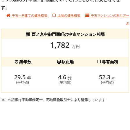
す。
中古一戸建ての価格相場
土地の価格相場
中古マンションの
取引デー
タ
西ノ京中御門西町の中古マンション相場
1,782
万円
築年数
駅距離
専有面積
29.5
4.6
52.3
年
分
㎡
(平均値)
(平均値)
(平均値)
この記事は
不動産鑑定士、宅地建物取引士により監修
しています