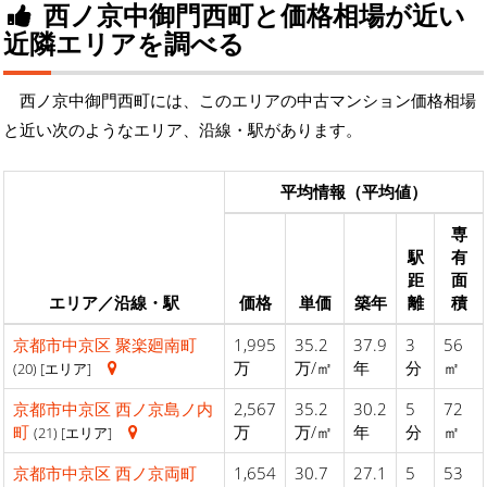
西ノ京中御門西町と価格相場が近い
近隣エリアを調べる
西ノ京中御門西町には、このエリアの中古マンション価格相場
と近い次のようなエリア、沿線・駅があります。
平均情報（平均値）
専
駅
有
距
面
エリア／沿線・駅
価格
単価
築年
離
積
京都市中京区
聚楽廻南町
1,995
35.2
37.9
3
56
万
万/㎡
年
分
㎡
(20) [エリア]
京都市中京区
西ノ京島ノ内
2,567
35.2
30.2
5
72
町
万
万/㎡
年
分
㎡
(21) [エリア]
京都市中京区
西ノ京両町
1,654
30.7
27.1
5
53