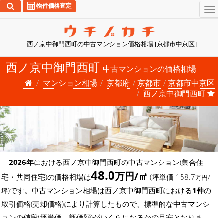
物件価格査定
To
na
西ノ京中御門西町の中古マンション価格相場 [京都市中京区]
西ノ京中御門西町
中古マンションの価格相場
マンション相場
京都府
京都市
京都市中京区
西ノ京中御門西町
2026年
における西ノ京中御門西町の中古マンション(集合住
48.0
万円/㎡
宅・共同住宅)の価格相場は
(坪単価 158.7
万円/
)です。中古マンション相場は西ノ京中御門西町における
1件
の
坪
取引価格(売却価格)により計算したもので、標準的な中古マンシ
ョンの値段(坪単価、評価額)がいくらになるかの目安となりま