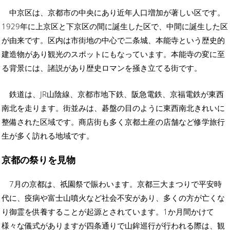
中京区は、京都市の中央にあり近年人口増加が著しい区です。
1929年に上京区と下京区の間に誕生した区で、中間に誕生した区
が由来です。区内は市街地の中心で二条城、本能寺という歴史的
建造物があり観光のスポットにもなっています。本能寺の変に至
る背景には、諸説があり歴史ロマンを掻き立てる街です。
鉄道は、JR山陰線、京都市地下鉄、阪急電鉄、京福電鉄が東西
南北を走ります。街並みは、碁盤の目のように東西南北きれいに
整備された区域です。商店街も多く京都土産の店舗など修学旅行
生が多く訪れる地域です。
京都の祭りを見物
7月の京都は、祇園祭で賑わいます。京都三大まつりで平安時
代に、疫病や富士山噴火など社会不安があり、多くの方が亡くな
り御霊を供養することが起源とされています。1か月間かけて
様々な儀式がありますが四条通りで山鉾巡行が行われる際は、観