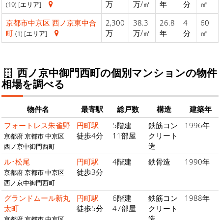
万
万/㎡
年
分
㎡
(19) [エリア]
京都市中京区
西ノ京東中合
2,300
38.3
26.8
4
60
町
万
万/㎡
年
分
㎡
(1) [エリア]
西ノ京中御門西町の個別マンションの物件
相場を調べる
物件名
最寄駅
総戸数
構造
建築年
フォートレス朱雀野
円町駅
5階建
鉄筋コン
1996年
徒歩4分
11部屋
クリート
京都府 京都市 中京区
造
西ノ京中御門西町
ル･松尾
円町駅
4階建
鉄骨造
1990年
徒歩3分
京都府 京都市 中京区
西ノ京中御門西町
グランドムール新丸
円町駅
6階建
鉄筋コン
1988年
太町
徒歩5分
47部屋
クリート
造
京都府 京都市 中京区