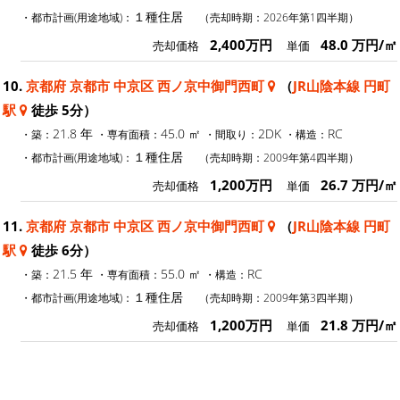
１種住居
・都市計画(用途地域)：
（売却時期：2026年第1四半期）
2,400万円
48.0 万円/㎡
売却価格
単価
10.
京都府 京都市 中京区 西ノ京中御門西町
（
JR山陰本線 円町
駅
徒歩 5分）
21.8 年
45.0 ㎡
2DK
RC
・築：
・専有面積：
・間取り：
・構造：
１種住居
・都市計画(用途地域)：
（売却時期：2009年第4四半期）
1,200万円
26.7 万円/㎡
売却価格
単価
11.
京都府 京都市 中京区 西ノ京中御門西町
（
JR山陰本線 円町
駅
徒歩 6分）
21.5 年
55.0 ㎡
RC
・築：
・専有面積：
・構造：
１種住居
・都市計画(用途地域)：
（売却時期：2009年第3四半期）
1,200万円
21.8 万円/㎡
売却価格
単価