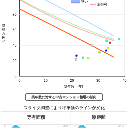
狭い
京都府
80
価格 万円/㎡
60
40
20
0
0
10
20
30
40
築年数 [年]
築年数に対する中古マンション相場の傾向
スライダ調整により坪単価のラインが変化
専有面積
駅距離
0
55
300
0
分
5
分
30
分