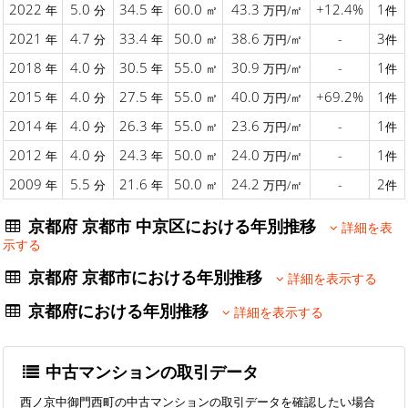
2022
5.0
34.5
60.0
43.3
+12.4%
1
年
分
年
㎡
万円/㎡
件
2021
4.7
33.4
50.0
38.6
-
3
年
分
年
㎡
万円/㎡
件
2018
4.0
30.5
55.0
30.9
-
1
年
分
年
㎡
万円/㎡
件
2015
4.0
27.5
55.0
40.0
+69.2%
1
年
分
年
㎡
万円/㎡
件
2014
4.0
26.3
55.0
23.6
-
1
年
分
年
㎡
万円/㎡
件
2012
4.0
24.3
50.0
24.0
-
1
年
分
年
㎡
万円/㎡
件
2009
5.5
21.6
50.0
24.2
-
2
年
分
年
㎡
万円/㎡
件
京都府 京都市 中京区における年別推移
詳細を表
示する
京都府 京都市における年別推移
詳細を表示する
京都府における年別推移
詳細を表示する
中古マンションの取引データ
西ノ京中御門西町の中古マンションの取引データを確認したい場合