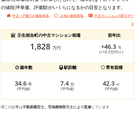
の値段(坪単価、評価額)がいくらになるかの目安となります。
中古一戸建ての価格相場
土地の価格相場
中古マンションの
取引デー
タ
壬生相合町の中古マンション相場
前年比
1,828
+46.3
％
万円
(+18.3万円/㎡)
築年数
駅距離
専有面積
34.6
7.4
42.3
年
分
㎡
(平均値)
(平均値)
(平均値)
この記事は
不動産鑑定士、宅地建物取引士により監修
しています