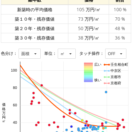
新築時の平均価格
105 万円/㎡
100 %
築１０年・残存価値
73 万円/㎡
70 %
築２０年・残存価値
50 万円/㎡
48 %
築３０年・残存価値
38 万円/㎡
36 %
色分け：
単位：
タッチ操作：
面積
㎡
OFF
広い
壬生相合町
100
中京区
京都市
狭い
京都府
80
価格 万円/㎡
60
40