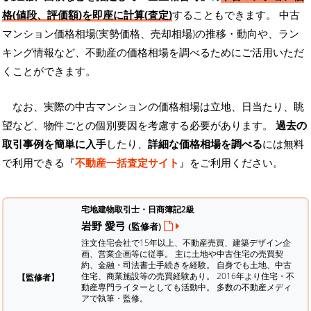
格(値段、評価額)を即座に計算(査定)
することもできます。 中古
マンション価格相場(実勢価格、売却相場)の推移・動向や、ラン
キング情報など、不動産の価格相場を調べるためにご活用いただ
くことができます。
なお、実際の中古マンションの価格相場は立地、日当たり、眺
望など、物件ごとの個別要因を考慮する必要があります。
過去の
取引事例を簡単に入手
したり、
詳細な価格相場を調べる
には無料
で利用できる『
不動産一括査定サイト
』をご利用ください。
宅地建物取引士・日商簿記2級
岩野 愛弓
(監修者)
注文住宅会社で15年以上、不動産売買、建築デザイン企
画、営業企画等に従事。 主に土地や中古住宅の売買契
約、金融・司法書士手続きを経験。
自身でも土地、中古
住宅、商業施設等の売買経験あり。 2016年より住宅・不
【監修者】
動産専門ライターとしても活動中。 多数の不動産メディ
アで執筆・監修。