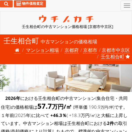
物件価格査定
To
na
壬生相合町の中古マンション価格相場 [京都市中京区]
壬生相合町
中古マンションの価格相場
マンション相場
京都府
京都市
京都市中京区
壬生相合町
2026年
における壬生相合町の中古マンション(集合住宅・共同
57.7
万円/㎡
住宅)の価格相場は
(坪単価 190.9
)です。
万円/坪
１年前(2025年)に比べて
+46.3％
( +18.3万円/㎡)と大幅に上昇し
ています。中古マンション相場は壬生相合町における
2件
の取引
価格(売却価格)により計算したもので、標準的な中古マンション