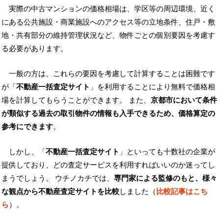
実際の中古マンションの価格相場は、学区等の周辺環境、近く
にある公共施設・商業施設へのアクセス等の立地条件、住戸・敷
地・共有部分の維持管理状況など、物件ごとの個別要因を考慮す
る必要があります。
一般の方は、これらの要因を考慮して計算することは困難です
が「
不動産一括査定サイト
」を利用することにより無料で価格相
場を計算してもらうことができます。 また、
京都市において条件
が類似する過去の取引物件の情報も入手できるため、価格算定の
参考にできます
。
しかし、「
不動産一括査定サイト
」といっても十数社の企業が
提供しており、どの査定サービスを利用すればいいのか迷ってし
まうでしょう。 ウチノカチでは、
専門家による監修のもと、様々
な観点から不動産査定サイトを比較
しました（
比較記事はこち
ら
）。