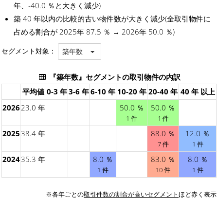
年、-40.0 ％と大きく減少)
築 40 年以内の比較的古い物件数が大きく減少(全取引物件に
占める割合が 2025年 87.5 ％ → 2026年 50.0 ％)
セグメント対象：
築年数
『築年数』セグメントの取引物件の内訳
平均値
0-3 年
3-6 年
6-10 年
10-20 年
20-40 年
40 年 以上
2026
23.0 年
50.0 ％
50.0 ％
1 件
1 件
2025
38.4 年
88.0 ％
12.0 ％
7 件
1 件
2024
35.3 年
8.0 ％
83.0 ％
8.0 ％
1 件
10 件
1 件
※各年ごとの
取引件数の割合が高いセグメント
ほど赤く表示