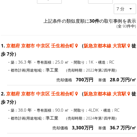
7 分
上記条件の類似度順に
30件
の取引事例を表示
(全 93件中)
1.
京都府 京都市 中京区 壬生相合町
（
阪急京都本線 大宮駅
徒
歩 7分）
36.3 年
25.0 ㎡
1K
RC
・築：
・専有面積：
・間取り：
・構造：
準工業
・都市計画(用途地域)：
（売却時期：2022年第2四半期）
700万円
28.0 万円/㎡
売却価格
単価
2.
京都府 京都市 中京区 壬生相合町
（
阪急京都本線 大宮駅
徒
歩 7分）
38.0 年
90.0 ㎡
4LDK
RC
・築：
・専有面積：
・間取り：
・構造：
準工業
・都市計画(用途地域)：
（売却時期：2024年第1四半期）
3,300万円
36.7 万円/㎡
売却価格
単価