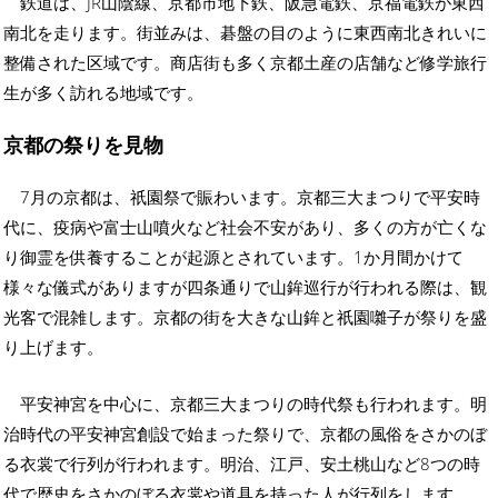
鉄道は、JR山陰線、京都市地下鉄、阪急電鉄、京福電鉄が東西
南北を走ります。街並みは、碁盤の目のように東西南北きれいに
整備された区域です。商店街も多く京都土産の店舗など修学旅行
生が多く訪れる地域です。
京都の祭りを見物
7月の京都は、祇園祭で賑わいます。京都三大まつりで平安時
代に、疫病や富士山噴火など社会不安があり、多くの方が亡くな
り御霊を供養することが起源とされています。1か月間かけて
様々な儀式がありますが四条通りで山鉾巡行が行われる際は、観
光客で混雑します。京都の街を大きな山鉾と祇園囃子が祭りを盛
り上げます。
平安神宮を中心に、京都三大まつりの時代祭も行われます。明
治時代の平安神宮創設で始まった祭りで、京都の風俗をさかのぼ
る衣裳で行列が行われます。明治、江戸、安土桃山など8つの時
代で歴史をさかのぼる衣裳や道具を持った人が行列をします。