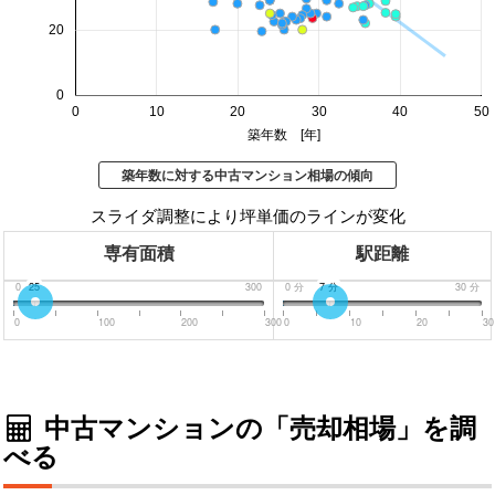
20
0
0
10
20
30
40
50
築年数 [年]
築年数に対する中古マンション相場の傾向
スライダ調整により坪単価のラインが変化
専有面積
駅距離
0
25
300
0
分
7
分
30
分
0
100
200
300
0
10
20
30
中古マンションの「売却相場」を調
べる