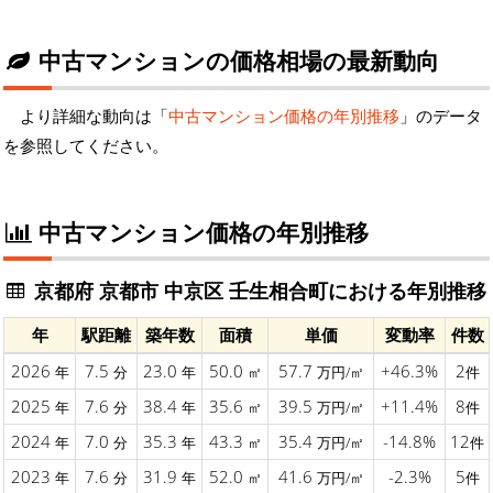
中古マンションの価格相場の最新動向
より詳細な動向は「
中古マンション価格の年別推移
」のデータ
を参照してください。
中古マンション価格の年別推移
京都府 京都市 中京区 壬生相合町における年別推移
年
駅距離
築年数
面積
単価
変動率
件数
2026
7.5
23.0
50.0
57.7
+46.3%
2
年
分
年
㎡
万円/㎡
件
2025
7.6
38.4
35.6
39.5
+11.4%
8
年
分
年
㎡
万円/㎡
件
2024
7.0
35.3
43.3
35.4
-14.8%
12
年
分
年
㎡
万円/㎡
件
2023
7.6
31.9
52.0
41.6
-2.3%
5
年
分
年
㎡
万円/㎡
件