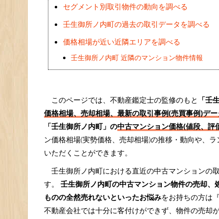
セグメント別取引物件の動向を調べる
壬生御所ノ内町の過去の取引データを調べる
価格相場が近い近隣エリアを調べる
壬生御所ノ内町 近隣のマンション物件情報
このページでは、不動産鑑定士の監修のもと
「壬
価格相場、売却相場、最新の取引事例(売買事例)デー
「壬生御所ノ内町」の
中古マンション価格(値段、評価
ン価格相場(実勢価格、売却相場)の推移・動向や、
いただくことができます。
壬生御所ノ内町における直近の中古マンションの
す。
壬生御所ノ内町の中古マンション物件の売却、
ものの全然売れないといったお悩み
をお持ちの方は
不動産会社では十分に客付けができず、物件の売却