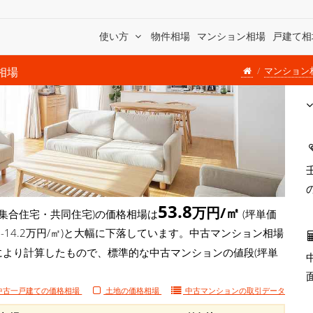
使い方
物件相場
マンション相場
戸建て相
マンション
相場
53.8
万円/㎡
集合住宅・共同住宅)の価格相場は
(坪単価
( -14.2万円/㎡)と大幅に下落しています。中古マンション相場
)により計算したもので、標準的な中古マンションの値段(坪単
中古一戸建ての価格相場
土地の価格相場
中古マンションの
取引データ