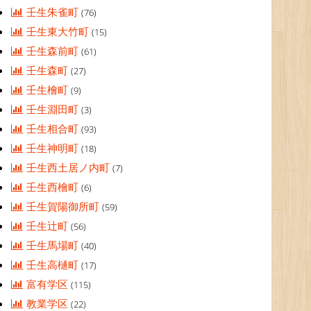
壬生朱雀町
(76)
壬生東大竹町
(15)
壬生森前町
(61)
壬生森町
(27)
壬生檜町
(9)
壬生淵田町
(3)
壬生相合町
(93)
壬生神明町
(18)
壬生西土居ノ内町
(7)
壬生西檜町
(6)
壬生賀陽御所町
(59)
壬生辻町
(56)
壬生馬場町
(40)
壬生高樋町
(17)
富有学区
(115)
教業学区
(22)