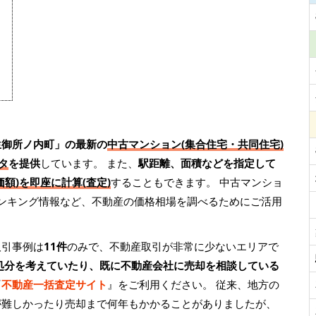
生御所ノ内町」の最新の
中古マンション(集合住宅・共同住宅)
タ
を提供
しています。 また、
駅距離、面積などを指定して
額)を即座に計算(査定)
することもできます。 中古マンショ
ランキング情報など、不動産の価格相場を調べるためにご活用
取引事例は
11件
のみで、不動産取引が非常に少ないエリアで
処分を考えていたり、既に不動産会社に売却を相談している
『
不動産一括査定サイト
』をご利用ください。 従来、地方の
が難しかったり売却まで何年もかかることがありましたが、