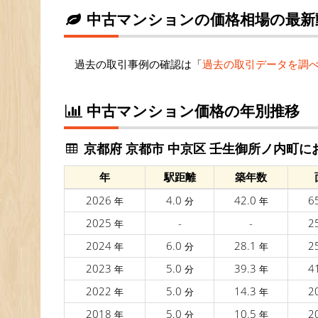
中古マンションの価格相場の最新
過去の取引事例の確認は「
過去の取引データを調
中古マンション価格の年別推移
京都府 京都市 中京区 壬生御所ノ内町に
年
駅距離
築年数
2026
4.0
42.0
6
年
分
年
2025
-
-
2
年
2024
6.0
28.1
2
年
分
年
2023
5.0
39.3
4
年
分
年
2022
5.0
14.3
2
年
分
年
2018
5.0
10.5
2
年
分
年