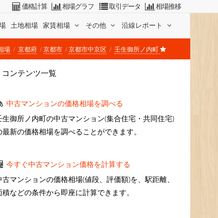
価格計算
相場グラフ
取引データ
相場推移
場
土地相場
家賃相場
その他
沿線レポート
相場
京都府
京都市
京都市中京区
壬生御所ノ内町
コンテンツ一覧
中古マンションの価格相場を調べる
壬生御所ノ内町の中古マンション(集合住宅・共同住宅)
の最新の価格相場を調べることができます。
今すぐ中古マンション価格を計算する
中古マンションの価格相場(値段、評価額)を、駅距離、
面積などの条件から即座に計算できます。