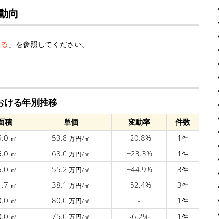
動向
べる
」を参照してください。
おける年別推移
面積
単価
変動率
件数
5.0
53.8
-20.8%
1
㎡
万円/㎡
件
5.0
68.0
+23.3%
1
㎡
万円/㎡
件
5.0
55.2
+44.9%
3
㎡
万円/㎡
件
1.7
38.1
-52.4%
3
㎡
万円/㎡
件
0.0
80.0
-
1
㎡
万円/㎡
件
0.0
75.0
-6.2%
1
㎡
万円/㎡
件