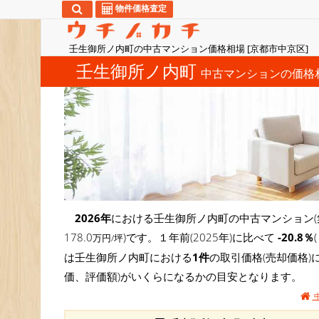
物件価格査定
壬生御所ノ内町の中古マンション価格相場 [京都市中京区]
壬生御所ノ内町
中古マンションの価格
2026年
における壬生御所ノ内町の中古マンション(
178.0
)です。１年前(2025年)に比べて
-20.8％
万円/坪
は壬生御所ノ内町における
1件
の取引価格(売却価格
価、評価額)がいくらになるかの目安となります。