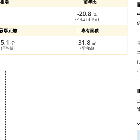
相場
前年比
-20.8
％
(-14.2万円/㎡)
駅距離
専有面積
5.1
31.8
分
㎡
(平均値)
(平均値)
す