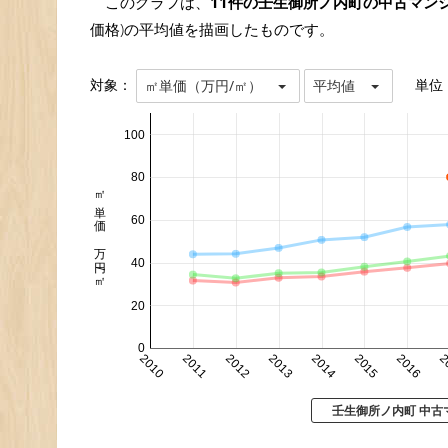
このグラフは、
11件の壬生御所ノ内町の中古マン
価格)の平均値を描画したものです。
対象：
単位
㎡単価（万円/㎡）
平均値
100
80
㎡単価 万円/㎡
60
40
20
0
2010
2011
2012
2013
2014
2015
2016
2
壬生御所ノ内町 中古