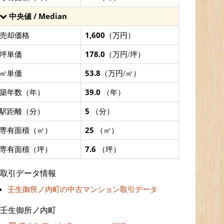
中央値 / Median
売却価格
1,600
（万円）
坪単価
178.0
（万円/坪）
㎡単価
53.8
（万円/㎡）
築年数（年）
39.0
（年）
駅距離（分）
5
（分）
専有面積（㎡）
25
（㎡）
専有面積（坪）
7.6
（坪）
取引データ情報
壬生御所ノ内町の中古マンション取引データ
壬生御所ノ内町