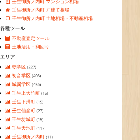
壬生御所ノ内町 マンション相場
壬生御所ノ内町 戸建て相場
壬生御所ノ内町 土地相場・不動産相場
各種ツール
不動産査定ツール
土地活用・利回り
エリア
乾学区
(227)
初音学区
(408)
城巽学区
(456)
壬生上大竹町
(15)
壬生下溝町
(15)
壬生仙念町
(27)
壬生坊城町
(15)
壬生天池町
(117)
壬生御所ノ内町
(11)