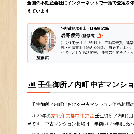
全国の不動産会社にインターネットで一括で査定を
えています
。
宅地建物取引士・日商簿記2級
岩野 愛弓
(監修者)
注文住宅会社で15年以上、不動産売買、建
融・司法書士手続きを経験。
自身でも土地、
イターとしても活動中。 多数の不動産メデ
【監修者】
壬生御所ノ内町 中古マンシ
壬生御所ノ内町における中古マンション価格相場
2026年の
京都府 京都市 中京区
壬生御所ノ内町にお
㎡
です。中古マンション相場は１年前(2025年)に比