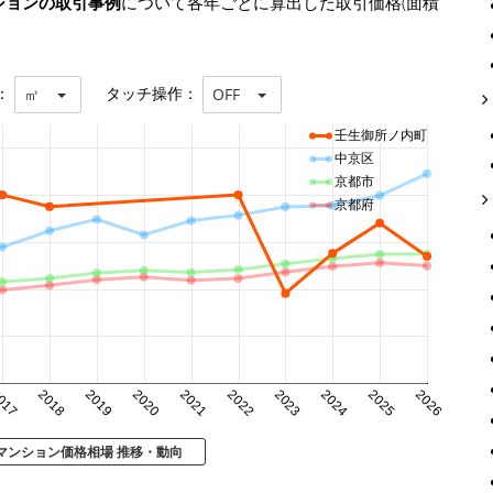
ションの取引事例
について各年ごとに算出した取引価格(面積
：
タッチ操作：
㎡
OFF
壬生御所ノ内町
中京区
京都市
京都府
017
2018
2019
2020
2021
2022
2023
2024
2025
2026
マンション価格相場 推移・動向