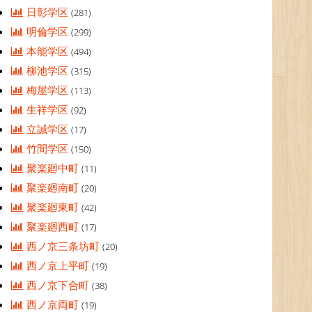
日彰学区
(281)
明倫学区
(299)
本能学区
(494)
柳池学区
(315)
梅屋学区
(113)
生祥学区
(92)
立誠学区
(17)
竹間学区
(150)
聚楽廻中町
(11)
聚楽廻南町
(20)
聚楽廻東町
(42)
聚楽廻西町
(17)
西ノ京三条坊町
(20)
西ノ京上平町
(19)
西ノ京下合町
(38)
西ノ京両町
(19)