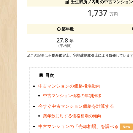
壬生御所ノ内町の中古マンション
1,737
万円
築年数
27.8
年
(平均値)
この記事は
不動産鑑定士、宅地建物取引士により監修
していま
目次
中古マンションの価格相場動向
中古マンション価格の年別推移
今すぐ中古マンション価格を計算する
築年数に対する価格相場の傾向
中古マンションの「売却相場」を調べる
New