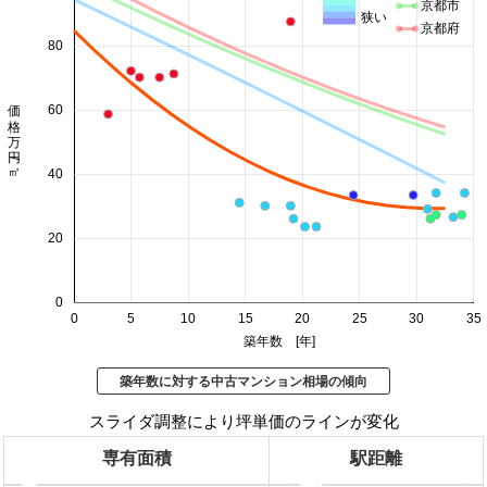
京都市
狭い
京都府
80
価格 万円/㎡
60
40
20
0
0
5
10
15
20
25
30
35
築年数 [年]
築年数に対する中古マンション相場の傾向
スライダ調整により坪単価のラインが変化
専有面積
駅距離