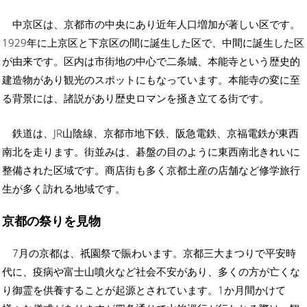
中京区は、京都市の中央にあり近年人口増加が著しい区です。
1929年に上京区と下京区の間に誕生した区で、中間に誕生した区
が由来です。区内は市街地の中心で二条城、本能寺という歴史的
建造物があり観光のスポットにもなっています。本能寺の変に至
る背景には、諸説があり歴史ロマンを掻き立てる街です。
鉄道は、JR山陰線、京都市地下鉄、阪急電鉄、京福電鉄が東西
南北を走ります。街並みは、碁盤の目のように東西南北きれいに
整備された区域です。商店街も多く京都土産の店舗など修学旅行
生が多く訪れる地域です。
京都の祭りを見物
7月の京都は、祇園祭で賑わいます。京都三大まつりで平安時
代に、疫病や富士山噴火など社会不安があり、多くの方が亡くな
り御霊を供養することが起源とされています。1か月間かけて