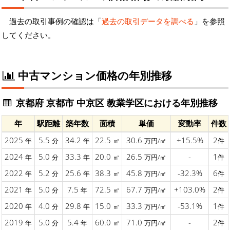
過去の取引事例の確認は「
過去の取引データを調べる
」を参照
してください。
中古マンション価格の年別推移
京都府 京都市 中京区 教業学区における年別推移
年
駅距離
築年数
面積
単価
変動率
件数
2025
5.5
34.2
22.5
30.6
+15.5%
2
年
分
年
㎡
万円/㎡
件
2024
5.0
33.3
20.0
26.5
-
1
年
分
年
㎡
万円/㎡
件
2022
5.2
25.6
38.3
45.8
-32.3%
6
年
分
年
㎡
万円/㎡
件
2021
5.0
7.5
72.5
67.7
+103.0%
2
年
分
年
㎡
万円/㎡
件
2020
4.0
29.8
15.0
33.3
-53.1%
1
年
分
年
㎡
万円/㎡
件
2019
5.0
5.4
60.0
71.0
-
2
年
分
年
㎡
万円/㎡
件