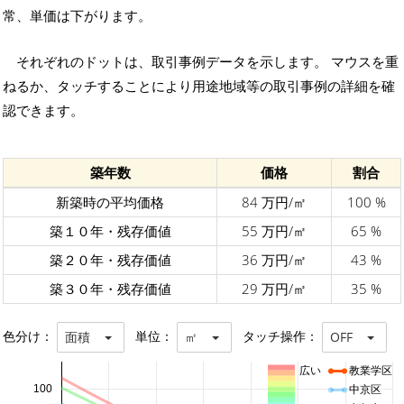
常、単価は下がります。
それぞれのドットは、取引事例データを示します。 マウスを重
ねるか、タッチすることにより用途地域等の取引事例の詳細を確
認できます。
築年数
価格
割合
新築時の平均価格
84 万円/㎡
100 %
築１０年・残存価値
55 万円/㎡
65 %
築２０年・残存価値
36 万円/㎡
43 %
築３０年・残存価値
29 万円/㎡
35 %
色分け：
単位：
タッチ操作：
面積
㎡
OFF
広い
教業学区
100
中京区