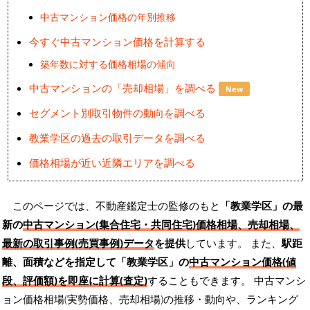
中古マンション価格の年別推移
今すぐ中古マンション価格を計算する
築年数に対する価格相場の傾向
中古マンションの「売却相場」を調べる
New
セグメント別取引物件の動向を調べる
教業学区の過去の取引データを調べる
価格相場が近い近隣エリアを調べる
このページでは、不動産鑑定士の監修のもと
「教業学区」の最
新の
中古マンション(集合住宅・共同住宅)価格相場、売却相場、
最新の取引事例(売買事例)データ
を提供
しています。 また、
駅距
離、面積などを指定して「教業学区」の
中古マンション価格(値
段、評価額)を即座に計算(査定)
することもできます。 中古マンシ
ョン価格相場(実勢価格、売却相場)の推移・動向や、ランキング