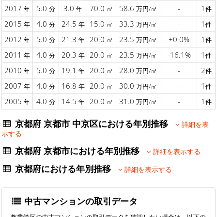
2017
5.0
3.0
70.0
58.6
-
1
年
分
年
㎡
万円/㎡
件
2015
4.0
24.5
15.0
33.3
-
1
年
分
年
㎡
万円/㎡
件
2012
5.0
21.3
20.0
23.5
+0.0%
1
年
分
年
㎡
万円/㎡
件
2011
4.0
20.3
20.0
23.5
-16.1%
1
年
分
年
㎡
万円/㎡
件
2010
5.0
19.1
20.0
28.0
-
2
年
分
年
㎡
万円/㎡
件
2007
4.0
16.8
20.0
30.0
-
1
年
分
年
㎡
万円/㎡
件
2005
4.0
14.5
20.0
31.0
-
1
年
分
年
㎡
万円/㎡
件
京都府 京都市 中京区における年別推移
詳細を表
示する
京都府 京都市における年別推移
詳細を表示する
京都府における年別推移
詳細を表示する
中古マンションの取引データ