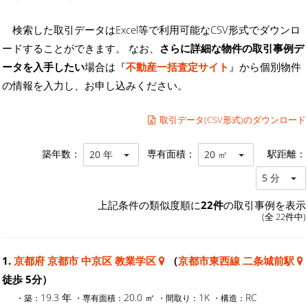
検索した取引データはExcel等で利用可能なCSV形式でダウンロ
ードすることができます。 なお、
さらに詳細な物件の取引事例デ
ータを入手したい
場合は『
不動産一括査定サイト
』から個別物件
の情報を入力し、お申し込みください。
取引データ(CSV形式)のダウンロード
築年数：
専有面積：
駅距離：
20 年
20 ㎡
5 分
上記条件の類似度順に
22件
の取引事例を表示
(全 22件中)
1.
京都府 京都市 中京区 教業学区
（
京都市東西線 二条城前駅
徒歩 5分）
19.3 年
20.0 ㎡
1K
RC
・築：
・専有面積：
・間取り：
・構造：