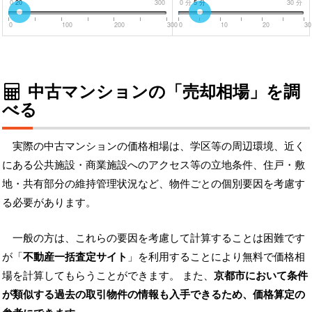
0
20
300
0
分
5
分
30
分
0
100
200
300
0
10
20
30
中古マンションの「売却相場」を調
べる
実際の中古マンションの価格相場は、学区等の周辺環境、近く
にある公共施設・商業施設へのアクセス等の立地条件、住戸・敷
地・共有部分の維持管理状況など、物件ごとの個別要因を考慮す
る必要があります。
一般の方は、これらの要因を考慮して計算することは困難です
が「
不動産一括査定サイト
」を利用することにより無料で価格相
場を計算してもらうことができます。 また、
京都市において条件
が類似する過去の取引物件の情報も入手できるため、価格算定の