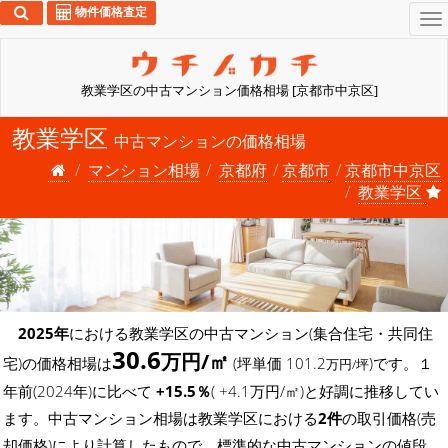
物件価格査定
To
na
教業学区の中古マンション価格相場 [京都市中京区]
教業学区
中古マンションの価格相場
マンション相場
京都府
京都市
京都市中京区
教業学区
2025年
における教業学区の中古マンション(集合住宅・共同住
30.6
万円/㎡
宅)の価格相場は
(坪単価 101.2
)です。１
万円/坪
年前(2024年)に比べて
+15.5％
( +4.1万円/㎡)と好調に推移してい
ます。中古マンション相場は教業学区における
2件
の取引価格(売
却価格)により計算したもので、標準的な中古マンションの値段