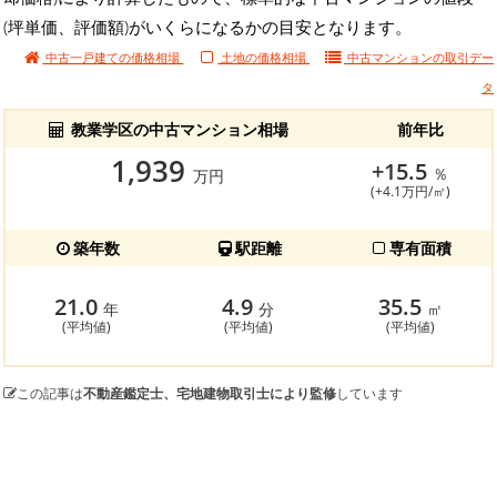
(坪単価、評価額)がいくらになるかの目安となります。
中古一戸建ての価格相場
土地の価格相場
中古マンションの
取引デー
タ
教業学区の中古マンション相場
前年比
1,939
+15.5
％
万円
(+4.1万円/㎡)
築年数
駅距離
専有面積
21.0
4.9
35.5
年
分
㎡
(平均値)
(平均値)
(平均値)
この記事は
不動産鑑定士、宅地建物取引士により監修
しています