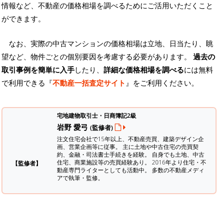
情報など、不動産の価格相場を調べるためにご活用いただくこと
ができます。
なお、実際の中古マンションの価格相場は立地、日当たり、眺
望など、物件ごとの個別要因を考慮する必要があります。
過去の
取引事例を簡単に入手
したり、
詳細な価格相場を調べる
には無料
で利用できる『
不動産一括査定サイト
』をご利用ください。
宅地建物取引士・日商簿記2級
岩野 愛弓
(監修者)
注文住宅会社で15年以上、不動産売買、建築デザイン企
画、営業企画等に従事。 主に土地や中古住宅の売買契
約、金融・司法書士手続きを経験。
自身でも土地、中古
住宅、商業施設等の売買経験あり。 2016年より住宅・不
【監修者】
動産専門ライターとしても活動中。 多数の不動産メディ
アで執筆・監修。