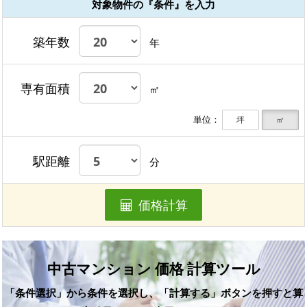
対象物件の『条件』を入力
築年数
年
専有面積
㎡
単位：
坪
㎡
駅距離
分
価格計算
中古マンション 価格 計算ツール
「条件選択」から条件を選択し、「計算する」ボタンを押すと算