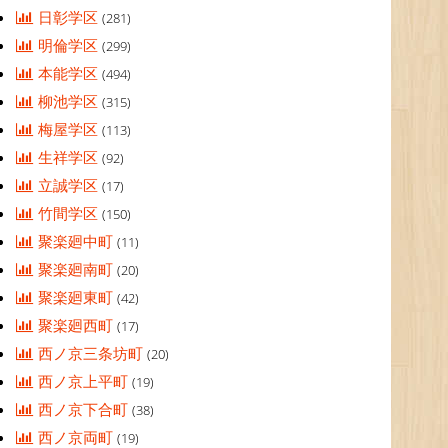
日彰学区
(281)
明倫学区
(299)
本能学区
(494)
柳池学区
(315)
梅屋学区
(113)
生祥学区
(92)
立誠学区
(17)
竹間学区
(150)
聚楽廻中町
(11)
聚楽廻南町
(20)
聚楽廻東町
(42)
聚楽廻西町
(17)
西ノ京三条坊町
(20)
西ノ京上平町
(19)
西ノ京下合町
(38)
西ノ京両町
(19)