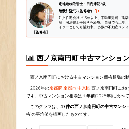
宅地建物取引士・日商簿記2級
岩野 愛弓
(監修者)
注文住宅会社で15年以上、不動産売買、建
融・司法書士手続きを経験。
自身でも土地、
イターとしても活動中。 多数の不動産メデ
【監修者】
西ノ京南円町 中古マンショ
西ノ京南円町における中古マンション価格相場の
2026年の
京都府 京都市 中京区
西ノ京南円町におけ
です。中古マンション相場は１年前(2025年)に比べ
このグラフは、
47件の西ノ京南円町の中古マンシ
格)の平均値を描画したものです。