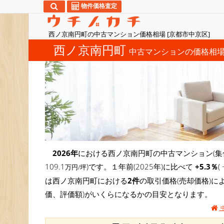
物件価格査定
西ノ京南円町の中古マンション価格相場 [京都市中京区]
西ノ京南円町
中古マンションの価格相
2026年
における西ノ京南円町の中古マンション(集
109.1
)です。１年前(2025年)に比べて
+5.3％
万円/坪
は西ノ京南円町における
2件
の取引価格(売却価格)
価、評価額)がいくらになるかの目安となります。