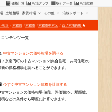
価格計算
相場グラフ
取引データ
相場推移
場
土地相場
家賃相場
その他
沿線レポート
ン相場
京都府
京都市
京都市中京区
西ノ京南円町
コンテンツ一覧
中古マンションの価格相場を調べる
西ノ京南円町の中古マンション(集合住宅・共同住宅)の
最新の価格相場を調べることができます。
今すぐ中古マンション価格を計算する
中古マンションの価格相場(値段、評価額)を、駅距離、
面積などの条件から即座に計算できます。