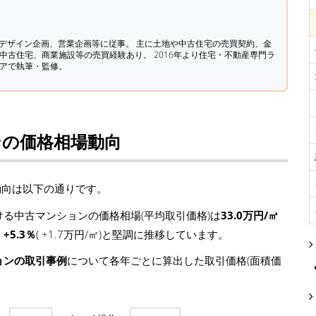
築デザイン企画、営業企画等に従事。 主に土地や中古住宅の売買契約、金
中古住宅、商業施設等の売買経験あり。 2016年より住宅・不動産専門ラ
ィアで執筆・監修。
ンの価格相場動向
動向は以下の通りです。
る中古マンションの価格相場(平均取引価格)は
33.0万円/㎡
て
+5.3％
( +1.7万円/㎡)と堅調に推移しています。
ョンの取引事例
について各年ごとに算出した取引価格(面積価