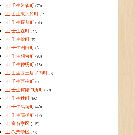
壬生朱雀町
(76)
壬生東大竹町
(15)
壬生森前町
(61)
壬生森町
(27)
壬生檜町
(9)
壬生淵田町
(3)
壬生相合町
(93)
壬生神明町
(18)
壬生西土居ノ内町
(7)
壬生西檜町
(6)
壬生賀陽御所町
(59)
壬生辻町
(56)
壬生馬場町
(40)
壬生高樋町
(17)
富有学区
(115)
教業学区
(22)