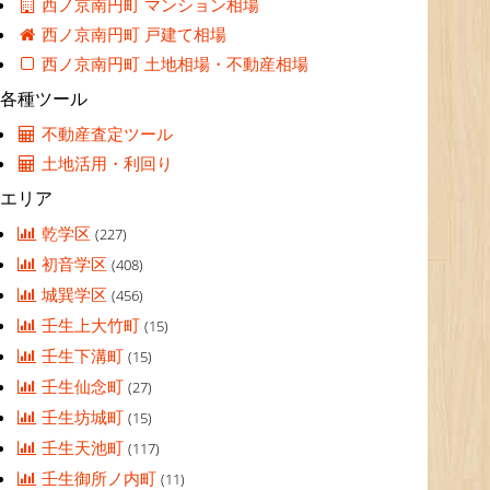
西ノ京南円町 マンション相場
西ノ京南円町 戸建て相場
西ノ京南円町 土地相場・不動産相場
各種ツール
不動産査定ツール
土地活用・利回り
エリア
乾学区
(227)
初音学区
(408)
城巽学区
(456)
壬生上大竹町
(15)
壬生下溝町
(15)
壬生仙念町
(27)
壬生坊城町
(15)
壬生天池町
(117)
壬生御所ノ内町
(11)