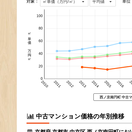
対象：
単位
㎡単価（万円/㎡）
平均値
100
80
㎡単価 万円/㎡
60
40
20
0
2010
2011
2012
2013
2014
2015
2016
2
西ノ京南円町 中古
中古マンション価格の年別推移
京都府 京都市 中京区 西ノ京南円町にお