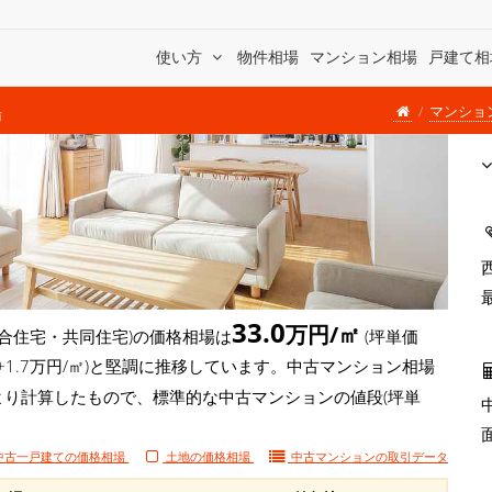
使い方
物件相場
マンション相場
戸建て相
マンショ
場
33.0
万円/㎡
合住宅・共同住宅)の価格相場は
(坪単価
( +1.7万円/㎡)と堅調に推移しています。中古マンション相場
により計算したもので、標準的な中古マンションの値段(坪単
中古一戸建ての価格相場
土地の価格相場
中古マンションの
取引データ