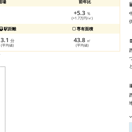
相場
前年比
+5.3
％
(+1.7万円/㎡)
駅距離
専有面積
3.1
43.8
分
㎡
(平均値)
(平均値)
す