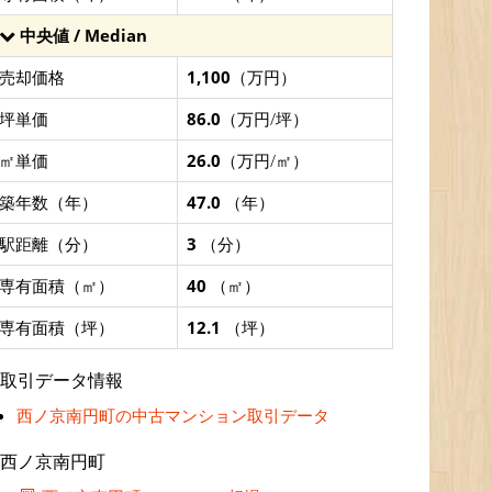
中央値 / Median
売却価格
1,100
（万円）
坪単価
86.0
（万円/坪）
㎡単価
26.0
（万円/㎡）
築年数（年）
47.0
（年）
駅距離（分）
3
（分）
専有面積（㎡）
40
（㎡）
専有面積（坪）
12.1
（坪）
取引データ情報
西ノ京南円町の中古マンション取引データ
西ノ京南円町