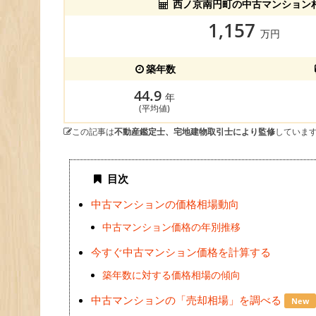
西ノ京南円町の中古マンション
1,157
万円
築年数
44.9
年
(平均値)
この記事は
不動産鑑定士、宅地建物取引士により監修
していま
目次
中古マンションの価格相場動向
中古マンション価格の年別推移
今すぐ中古マンション価格を計算する
築年数に対する価格相場の傾向
中古マンションの「売却相場」を調べる
New