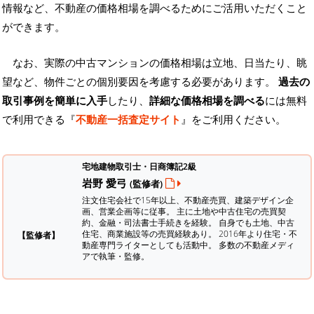
情報など、不動産の価格相場を調べるためにご活用いただくこと
ができます。
なお、実際の中古マンションの価格相場は立地、日当たり、眺
望など、物件ごとの個別要因を考慮する必要があります。
過去の
取引事例を簡単に入手
したり、
詳細な価格相場を調べる
には無料
で利用できる『
不動産一括査定サイト
』をご利用ください。
宅地建物取引士・日商簿記2級
岩野 愛弓
(監修者)
注文住宅会社で15年以上、不動産売買、建築デザイン企
画、営業企画等に従事。 主に土地や中古住宅の売買契
約、金融・司法書士手続きを経験。
自身でも土地、中古
住宅、商業施設等の売買経験あり。 2016年より住宅・不
【監修者】
動産専門ライターとしても活動中。 多数の不動産メディ
アで執筆・監修。