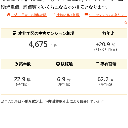
段(坪単価、評価額)がいくらになるかの目安となります。
中古一戸建ての価格相場
土地の価格相場
中古マンションの
取引デー
タ
本能学区の中古マンション相場
前年比
4,675
+20.9
％
万円
(+17.0万円/㎡)
築年数
駅距離
専有面積
22.9
6.9
62.2
年
分
㎡
(平均値)
(平均値)
(平均値)
この記事は
不動産鑑定士、宅地建物取引士により監修
しています