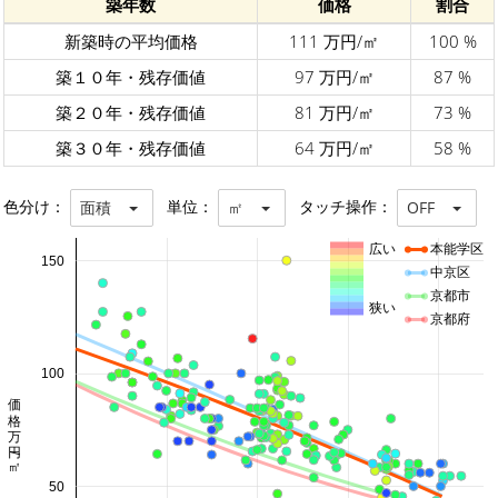
築年数
価格
割合
新築時の平均価格
111 万円/㎡
100 %
築１０年・残存価値
97 万円/㎡
87 %
築２０年・残存価値
81 万円/㎡
73 %
築３０年・残存価値
64 万円/㎡
58 %
色分け：
単位：
タッチ操作：
面積
㎡
OFF
広い
本能学区
150
中京区
京都市
狭い
京都府
100
価格 万円/㎡
50