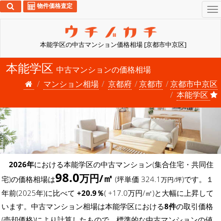
物件価格査定
To
na
本能学区の中古マンション価格相場 [京都市中京区]
本能学区
中古マンションの価格相場
マンション相場
京都府
京都市
京都市中京区
本能学区
2026年
における本能学区の中古マンション(集合住宅・共同住
98.0
万円/㎡
宅)の価格相場は
(坪単価 324.1
)です。１
万円/坪
年前(2025年)に比べて
+20.9％
( +17.0万円/㎡)と大幅に上昇して
います。中古マンション相場は本能学区における
8件
の取引価格
(売却価格)により計算したもので、標準的な中古マンションの値