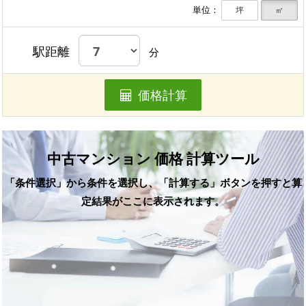
単位：
坪
㎡
駅距離
分
価格計算
中古マンション 価格 計算ツール
「条件選択」から条件を選択し、「計算する」ボタンを押すと算
定結果がここに表示されます。