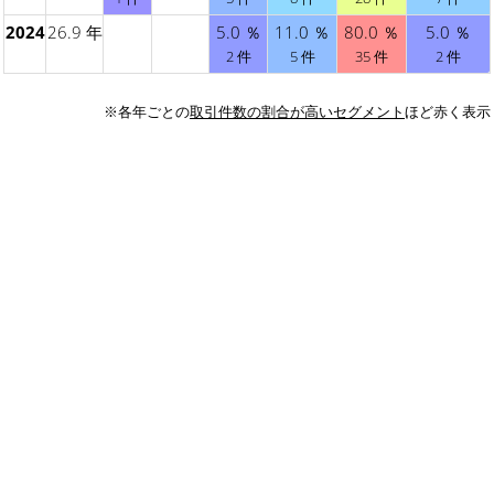
2024
26.9 年
5.0 ％
11.0 ％
80.0 ％
5.0 ％
2 件
5 件
35 件
2 件
※各年ごとの
取引件数の割合が高いセグメント
ほど赤く表示