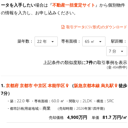
ータを入手したい
場合は『
不動産一括査定サイト
』から個別物件
の情報を入力し、お申し込みください。
取引データ(CSV形式)のダウンロード
築年数：
専有面積：
駅距離：
22 年
65 ㎡
7 分
上記条件の類似度順に
7件
の取引事例を表示
(全 494件中)
1.
京都府 京都市 中京区 本能学区
（
阪急京都本線 烏丸駅
徒歩
7分）
22.0 年
60.0 ㎡
2LDK
SRC
・築：
・専有面積：
・間取り：
・構造：
商業
・都市計画(用途地域)：
（売却時期：2026年第1四半期）
4,900万円
81.7 万円/㎡
売却価格
単価