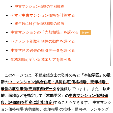
中古マンション価格の年別推移
今すぐ中古マンション価格を計算する
築年数に対する価格相場の傾向
中古マンションの「売却相場」を調べる
New
セグメント別取引物件の動向を調べる
本能学区の過去の取引データを調べる
価格相場が近い近隣エリアを調べる
このページでは、不動産鑑定士の監修のもと
「本能学区」の最
新の
中古マンション(集合住宅・共同住宅)価格相場、売却相場、
最新の取引事例(売買事例)データ
を提供
しています。 また、
駅距
離、面積などを指定して「本能学区」の
中古マンション価格(値
段、評価額)を即座に計算(査定)
することもできます。 中古マンシ
ョン価格相場(実勢価格、売却相場)の推移・動向や、ランキング