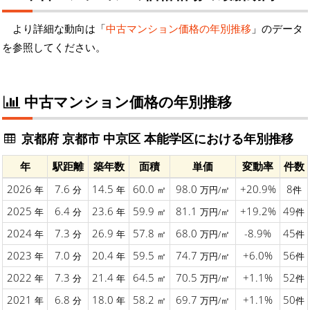
より詳細な動向は「
中古マンション価格の年別推移
」のデータ
を参照してください。
中古マンション価格の年別推移
京都府 京都市 中京区 本能学区における年別推移
年
駅距離
築年数
面積
単価
変動率
件数
2026
7.6
14.5
60.0
98.0
+20.9%
8
年
分
年
㎡
万円/㎡
件
2025
6.4
23.6
59.9
81.1
+19.2%
49
年
分
年
㎡
万円/㎡
件
2024
7.3
26.9
57.8
68.0
-8.9%
45
年
分
年
㎡
万円/㎡
件
2023
7.0
20.4
59.5
74.7
+6.0%
56
年
分
年
㎡
万円/㎡
件
2022
7.3
21.4
64.5
70.5
+1.1%
52
年
分
年
㎡
万円/㎡
件
2021
6.8
18.0
58.2
69.7
+1.1%
50
年
分
年
㎡
万円/㎡
件