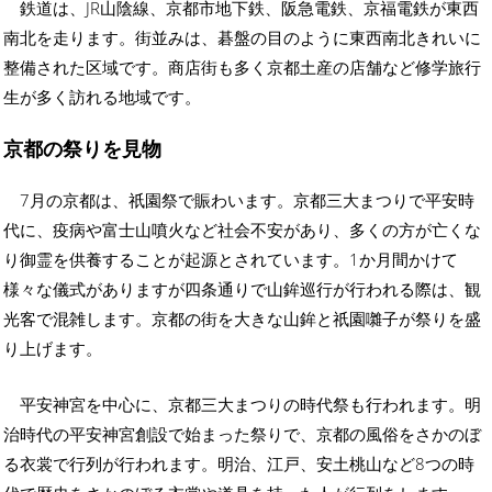
鉄道は、JR山陰線、京都市地下鉄、阪急電鉄、京福電鉄が東西
南北を走ります。街並みは、碁盤の目のように東西南北きれいに
整備された区域です。商店街も多く京都土産の店舗など修学旅行
生が多く訪れる地域です。
京都の祭りを見物
7月の京都は、祇園祭で賑わいます。京都三大まつりで平安時
代に、疫病や富士山噴火など社会不安があり、多くの方が亡くな
り御霊を供養することが起源とされています。1か月間かけて
様々な儀式がありますが四条通りで山鉾巡行が行われる際は、観
光客で混雑します。京都の街を大きな山鉾と祇園囃子が祭りを盛
り上げます。
平安神宮を中心に、京都三大まつりの時代祭も行われます。明
治時代の平安神宮創設で始まった祭りで、京都の風俗をさかのぼ
る衣裳で行列が行われます。明治、江戸、安土桃山など8つの時