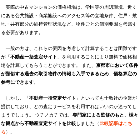
実際の中古マンションの価格相場は、学区等の周辺環境、近く
にある公共施設・商業施設へのアクセス等の立地条件、住戸・敷
地・共有部分の維持管理状況など、物件ごとの個別要因を考慮す
る必要があります。
一般の方は、これらの要因を考慮して計算することは困難です
が「
不動産一括査定サイト
」を利用することにより無料で価格相
場を計算してもらうことができます。 また、
京都市において条件
が類似する過去の取引物件の情報も入手できるため、価格算定の
参考にできます
。
しかし、「
不動産一括査定サイト
」といっても十数社の企業が
提供しており、どの査定サービスを利用すればいいのか迷ってし
まうでしょう。 ウチノカチでは、
専門家による監修のもと、様々
な観点から不動産査定サイトを比較
しました（
比較記事はこち
ら
）。