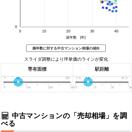
0
0
10
20
30
40
築年数 [年]
築年数に対する中古マンション相場の傾向
スライダ調整により坪単価のラインが変化
専有面積
駅距離
0
65
300
0
分
7
分
30
分
0
100
200
300
0
10
20
30
中古マンションの「売却相場」を調
べる