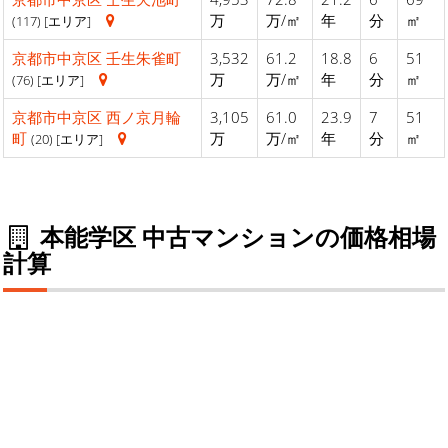
万
万/㎡
年
分
㎡
(117) [エリア]
京都市中京区
壬生朱雀町
3,532
61.2
18.8
6
51
万
万/㎡
年
分
㎡
(76) [エリア]
京都市中京区
西ノ京月輪
3,105
61.0
23.9
7
51
町
万
万/㎡
年
分
㎡
(20) [エリア]
本能学区 中古マンションの価格相場
計算