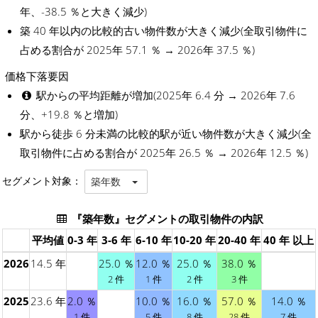
年、-38.5 ％と大きく減少)
築 40 年以内の比較的古い物件数が大きく減少(全取引物件に
占める割合が 2025年 57.1 ％ → 2026年 37.5 ％)
価格下落要因
駅からの平均距離が増加(2025年 6.4 分 → 2026年 7.6
分、+19.8 ％と増加)
駅から徒歩 6 分未満の比較的駅が近い物件数が大きく減少(全
取引物件に占める割合が 2025年 26.5 ％ → 2026年 12.5 ％)
セグメント対象：
築年数
『築年数』セグメントの取引物件の内訳
平均値
0-3 年
3-6 年
6-10 年
10-20 年
20-40 年
40 年 以上
2026
14.5 年
25.0 ％
12.0 ％
25.0 ％
38.0 ％
2 件
1 件
2 件
3 件
2025
23.6 年
2.0 ％
10.0 ％
16.0 ％
57.0 ％
14.0 ％
1 件
5 件
8 件
28 件
7 件