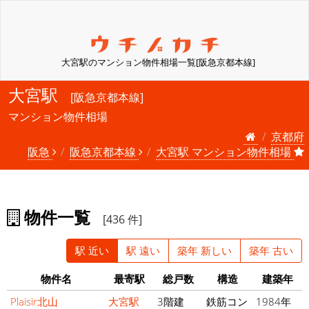
大宮駅のマンション物件相場一覧[阪急京都本線]
大宮駅
[阪急京都本線]
マンション物件相場
京都府
阪急
阪急京都本線
大宮駅 マンション物件相場
物件一覧
[436 件]
駅 近い
駅 遠い
築年 新しい
築年 古い
物件名
最寄駅
総戸数
構造
建築年
Plaisir北山
大宮駅
3階建
鉄筋コン
1984年