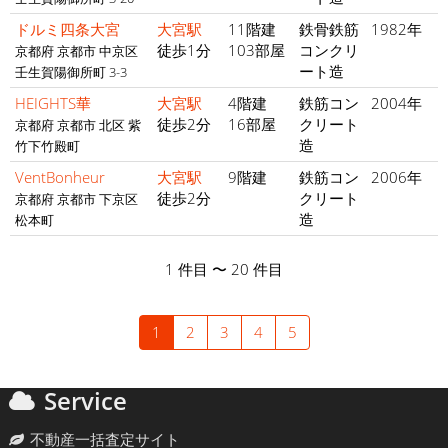
ドルミ四条大宮
大宮駅
11階建
鉄骨鉄筋
1982年
徒歩1分
103部屋
コンクリ
京都府 京都市 中京区
ート造
壬生賀陽御所町 3-3
HEIGHTS華
大宮駅
4階建
鉄筋コン
2004年
徒歩2分
16部屋
クリート
京都府 京都市 北区 紫
造
竹下竹殿町
VentBonheur
大宮駅
9階建
鉄筋コン
2006年
徒歩2分
クリート
京都府 京都市 下京区
造
松本町
1 件目 〜 20 件目
1
2
3
4
5
Service
不動産一括査定サイト