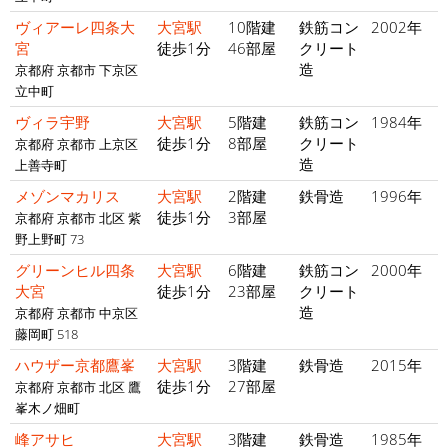
ヴィアーレ四条大
大宮駅
10階建
鉄筋コン
2002年
宮
徒歩1分
46部屋
クリート
造
京都府 京都市 下京区
立中町
ヴィラ宇野
大宮駅
5階建
鉄筋コン
1984年
徒歩1分
8部屋
クリート
京都府 京都市 上京区
造
上善寺町
メゾンマカリス
大宮駅
2階建
鉄骨造
1996年
徒歩1分
3部屋
京都府 京都市 北区 紫
野上野町 73
グリーンヒル四条
大宮駅
6階建
鉄筋コン
2000年
大宮
徒歩1分
23部屋
クリート
造
京都府 京都市 中京区
藤岡町 518
ハウザー京都鷹峯
大宮駅
3階建
鉄骨造
2015年
徒歩1分
27部屋
京都府 京都市 北区 鷹
峯木ノ畑町
峰アサヒ
大宮駅
3階建
鉄骨造
1985年