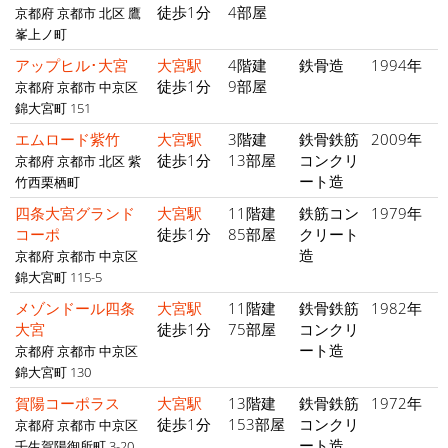
徒歩1分
4部屋
京都府 京都市 北区 鷹
峯上ノ町
アップヒル･大宮
大宮駅
4階建
鉄骨造
1994年
徒歩1分
9部屋
京都府 京都市 中京区
錦大宮町 151
エムロード紫竹
大宮駅
3階建
鉄骨鉄筋
2009年
徒歩1分
13部屋
コンクリ
京都府 京都市 北区 紫
ート造
竹西栗栖町
四条大宮グランド
大宮駅
11階建
鉄筋コン
1979年
コーポ
徒歩1分
85部屋
クリート
造
京都府 京都市 中京区
錦大宮町 115-5
メゾンドール四条
大宮駅
11階建
鉄骨鉄筋
1982年
大宮
徒歩1分
75部屋
コンクリ
ート造
京都府 京都市 中京区
錦大宮町 130
賀陽コーポラス
大宮駅
13階建
鉄骨鉄筋
1972年
徒歩1分
153部屋
コンクリ
京都府 京都市 中京区
ート造
壬生賀陽御所町 3-20