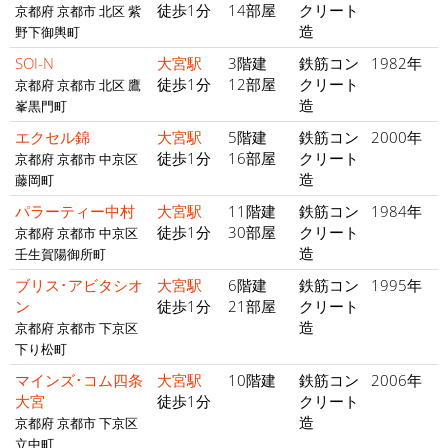
徒歩1分
14部屋
クリート
京都府 京都市 北区 紫
造
野下御輿町
SOI-N
大宮駅
3階建
鉄筋コン
1982年
徒歩1分
12部屋
クリート
京都府 京都市 北区 鷹
造
峯黒門町
エクセル錦
大宮駅
5階建
鉄筋コン
2000年
徒歩1分
16部屋
クリート
京都府 京都市 中京区
造
藤岡町
パラーティー中村
大宮駅
11階建
鉄筋コン
1984年
徒歩1分
30部屋
クリート
京都府 京都市 中京区
造
壬生賀陽御所町
ブリス･アビタシオ
大宮駅
6階建
鉄筋コン
1995年
ン
徒歩1分
21部屋
クリート
造
京都府 京都市 下京区
下り松町
マインズ･コム四条
大宮駅
10階建
鉄筋コン
2006年
大宮
徒歩1分
クリート
造
京都府 京都市 下京区
立中町