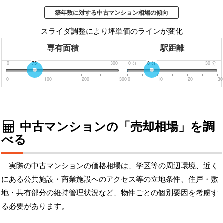
築年数に対する中古マンション相場の傾向
スライダ調整により坪単価のラインが変化
専有面積
駅距離
0
75
300
0
分
8
分
30
分
0
100
200
300
0
10
20
30
中古マンションの「売却相場」を調
べる
実際の中古マンションの価格相場は、学区等の周辺環境、近く
にある公共施設・商業施設へのアクセス等の立地条件、住戸・敷
地・共有部分の維持管理状況など、物件ごとの個別要因を考慮す
る必要があります。