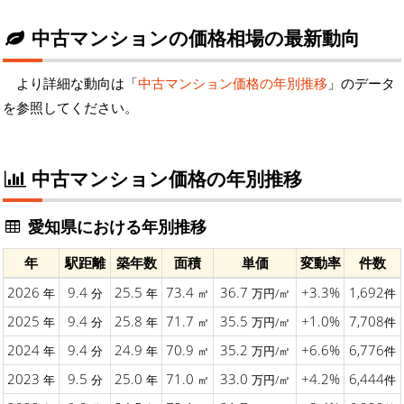
中古マンションの価格相場の最新動向
より詳細な動向は「
中古マンション価格の年別推移
」のデータ
を参照してください。
中古マンション価格の年別推移
愛知県における年別推移
年
駅距離
築年数
面積
単価
変動率
件数
2026
9.4
25.5
73.4
36.7
+3.3%
1,692
年
分
年
㎡
万円/㎡
件
2025
9.4
25.8
71.7
35.5
+1.0%
7,708
年
分
年
㎡
万円/㎡
件
2024
9.4
24.9
70.9
35.2
+6.6%
6,776
年
分
年
㎡
万円/㎡
件
2023
9.5
25.0
71.0
33.0
+4.2%
6,444
年
分
年
㎡
万円/㎡
件