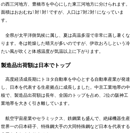
の西三河地方、豊橋市を中心にした東三河地方に分けられます。
面積はおおむね1対1対1ですが、人口は7対2対1になっていま
す。
全県が太平洋側気候に属し、夏は高温多湿で非常に蒸し暑くな
ります。冬は乾燥した晴天が多いのですが、伊吹おろしという冷
たい風が吹くと体感温度が気温以上に下がります。
製造品出荷額は日本でトップ
高度経済成長期にトヨタ自動車を中心とする自動車産業が発達
し、日本を代表する生産拠点に成長しました。中京工業地帯の中
核で、製造品出荷額は長年、全国のトップを占め、2位の阪神工
業地帯を大きく引き離しています。
航空宇宙産業やセラミックス、鉄鋼業も盛んで、絶縁機器生産
世界一の日本碍子、特殊鋼大手の大同特殊鋼など日本を代表する