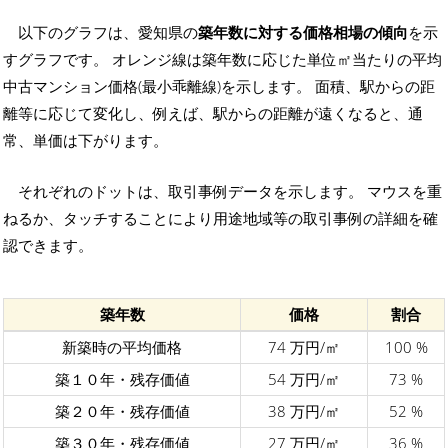
以下のグラフは、愛知県の
築年数に対する価格相場の傾向
を示
すグラフです。 オレンジ線は築年数に応じた単位㎡当たりの平均
中古マンション価格(最小乖離線)を示します。 面積、駅からの距
離等に応じて変化し、例えば、駅からの距離が遠くなると、通
常、単価は下がります。
それぞれのドットは、取引事例データを示します。 マウスを重
ねるか、タッチすることにより用途地域等の取引事例の詳細を確
認できます。
築年数
価格
割合
新築時の平均価格
74 万円/㎡
100 %
築１０年・残存価値
54 万円/㎡
73 %
築２０年・残存価値
38 万円/㎡
52 %
築３０年・残存価値
27 万円/㎡
36 %