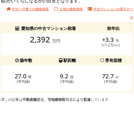
額)がいくらになるかの目安となります。
中古一戸建ての価格相場
土地の価格相場
中古マンションの
取引デー
タ
愛知県の中古マンション相場
前年比
2,392
+3.3
％
万円
(+1.2万/㎡)
築年数
駅距離
専有面積
27.0
9.2
72.7
年
分
㎡
(平均値)
(平均値)
(平均値)
この記事は
不動産鑑定士、宅地建物取引士により監修
しています