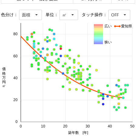
色分け：
単位：
タッチ操作：
面積
㎡
OFF
広い
愛知県
80
狭い
60
価格 万円/㎡
40
20
0
0
10
20
30
40
50
築年数 [年]