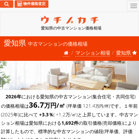
物件価格査定
To
na
愛知県の中古マンション価格相場
愛知県
中古マンションの価格相場
マンション相場
愛知県
2026年
における愛知県の中古マンション(集合住宅・共同住宅)
36.7
万円/㎡
の価格相場は
(坪単価 121.4
)です。１年前
万円/坪
(2025年)に比べて
+3.3％
( +1.2万/㎡)と上昇しています。中古マン
ション相場は愛知県における
1,692件
の取引価格(売却価格)により
計算したもので、標準的な中古マンションの値段(坪単価、評価