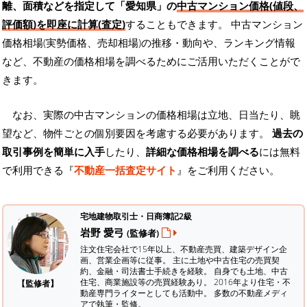
離、面積などを指定して「愛知県」の
中古マンション価格(値段、
評価額)を即座に計算(査定)
することもできます。 中古マンション
価格相場(実勢価格、売却相場)の推移・動向や、ランキング情報
など、不動産の価格相場を調べるためにご活用いただくことがで
きます。
なお、実際の中古マンションの価格相場は立地、日当たり、眺
望など、物件ごとの個別要因を考慮する必要があります。
過去の
取引事例を簡単に入手
したり、
詳細な価格相場を調べる
には無料
で利用できる『
不動産一括査定サイト
』をご利用ください。
宅地建物取引士・日商簿記2級
岩野 愛弓
(監修者)
注文住宅会社で15年以上、不動産売買、建築デザイン企
画、営業企画等に従事。 主に土地や中古住宅の売買契
約、金融・司法書士手続きを経験。
自身でも土地、中古
住宅、商業施設等の売買経験あり。 2016年より住宅・不
【監修者】
動産専門ライターとしても活動中。 多数の不動産メディ
アで執筆・監修。