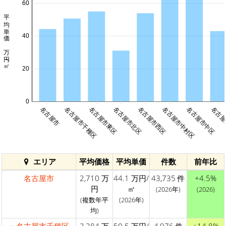
60
平均単価 万円/㎡
40
20
0
名古屋市
名古屋市千種区
名古屋市東区
名古屋市北区
名古屋市西区
名古屋市中村区
名古屋市中区
名古屋
エリア
平均価格
平均単価
件数
前年比
名古屋市
2,710 万
44.1 万円/
43,735 件
+4.5%
円
㎡
(2026年)
(2026)
(複数年平
(2026年)
均)
・
名古屋市千種区
3,284 万
50.5 万円/
4,976 件
+14.8%