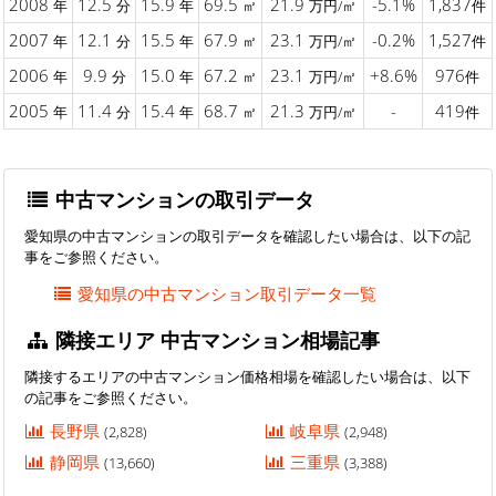
2008
12.5
15.9
69.5
21.9
-5.1%
1,837
年
分
年
㎡
万円/㎡
件
2007
12.1
15.5
67.9
23.1
-0.2%
1,527
年
分
年
㎡
万円/㎡
件
2006
9.9
15.0
67.2
23.1
+8.6%
976
年
分
年
㎡
万円/㎡
件
2005
11.4
15.4
68.7
21.3
-
419
年
分
年
㎡
万円/㎡
件
中古マンションの取引データ
愛知県の中古マンションの取引データを確認したい場合は、以下の記
事をご参照ください。
愛知県の中古マンション取引データ一覧
隣接エリア 中古マンション相場記事
隣接するエリアの中古マンション価格相場を確認したい場合は、以下
の記事をご参照ください。
長野県
岐阜県
(2,828)
(2,948)
静岡県
三重県
(13,660)
(3,388)