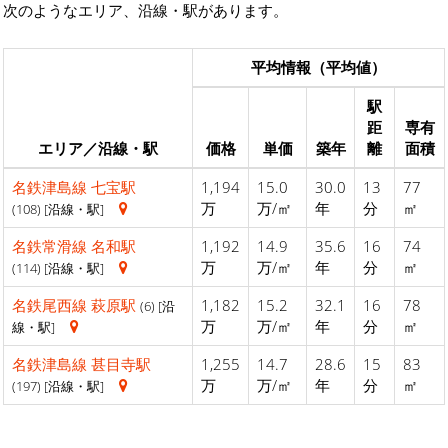
次のようなエリア、沿線・駅があります。
平均情報（平均値）
駅
距
専有
エリア／沿線・駅
価格
単価
築年
離
面積
名鉄津島線
七宝駅
1,194
15.0
30.0
13
77
万
万/㎡
年
分
㎡
(108) [沿線・駅]
名鉄常滑線
名和駅
1,192
14.9
35.6
16
74
万
万/㎡
年
分
㎡
(114) [沿線・駅]
名鉄尾西線
萩原駅
1,182
15.2
32.1
16
78
(6) [沿
万
万/㎡
年
分
㎡
線・駅]
名鉄津島線
甚目寺駅
1,255
14.7
28.6
15
83
万
万/㎡
年
分
㎡
(197) [沿線・駅]