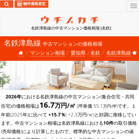
物件価格査定
To
na
名鉄津島線の中古マンション価格相場 [名鉄]
名鉄津島線
中古マンションの価格相場
マンション相場
愛知県
名鉄
名鉄津島線
2026年
における名鉄津島線の中古マンション(集合住宅・共同
16.7
万円/㎡
住宅)の価格相場は
(坪単価 55.1
)です。１
万円/坪
年前(2025年)に比べて
+15.7％
( +2.3万円/㎡)と好調に推移してい
ます。中古マンション相場は名鉄津島線における
10件
の取引価格
(売却価格)により計算したもので、標準的な中古マンションの値