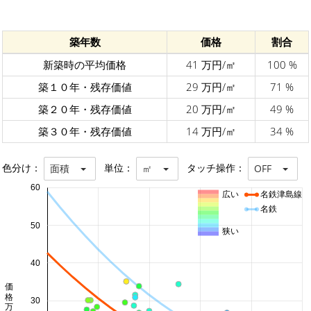
築年数
価格
割合
新築時の平均価格
41 万円/㎡
100 %
築１０年・残存価値
29 万円/㎡
71 %
築２０年・残存価値
20 万円/㎡
49 %
築３０年・残存価値
14 万円/㎡
34 %
色分け：
単位：
タッチ操作：
面積
㎡
OFF
60
広い
名鉄津島線
名鉄
50
狭い
40
価格 万円/㎡
30