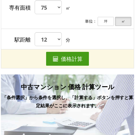
専有面積
㎡
単位：
坪
㎡
駅距離
分
価格計算
中古マンション 価格 計算ツール
「条件選択」から条件を選択し、「計算する」ボタンを押すと算
定結果がここに表示されます。