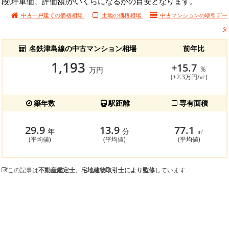
段(坪単価、評価額)がいくらになるかの目安となります。
中古一戸建ての価格相場
土地の価格相場
中古マンションの
取引デー
タ
名鉄津島線の中古マンション相場
前年比
1,193
+15.7
％
万円
(+2.3万円/㎡)
築年数
駅距離
専有面積
29.9
13.9
77.1
年
分
㎡
(平均値)
(平均値)
(平均値)
この記事は
不動産鑑定士、宅地建物取引士により監修
しています