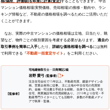
格(値段、評価額)を即座に計算(査定)
することもできます。 中古
マンション価格相場(実勢価格、売却相場)の推移・動向や、ラン
キング情報など、不動産の価格相場を調べるためにご活用いただ
くことができます。
なお、実際の中古マンションの価格相場は立地、日当たり、眺
望など、物件ごとの個別要因を考慮する必要があります。
過去の
取引事例を簡単に入手
したり、
詳細な価格相場を調べる
には無料
で利用できる『
不動産一括査定サイト
』をご利用ください。
宅地建物取引士・日商簿記2級
岩野 愛弓
(監修者)
注文住宅会社で15年以上、不動産売買、建築デザイン企
画、営業企画等に従事。 主に土地や中古住宅の売買契
約、金融・司法書士手続きを経験。
自身でも土地、中古
住宅、商業施設等の売買経験あり。 2016年より住宅・不
【監修者】
動産専門ライターとしても活動中。 多数の不動産メディ
アで執筆・監修。