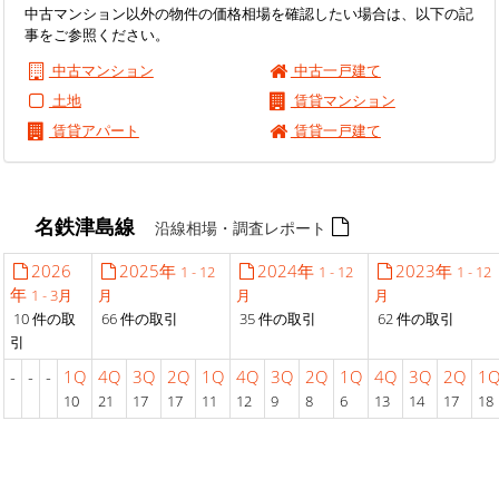
中古マンション以外の物件の価格相場を確認したい場合は、以下の記
事をご参照ください。
中古マンション
中古一戸建て
土地
賃貸マンション
賃貸アパート
賃貸一戸建て
名鉄津島線
沿線相場・調査レポート
2026
2025年
2024年
2023年
1 - 12
1 - 12
1 - 12
年
1 - 3月
月
月
月
10 件の取
66 件の取引
35 件の取引
62 件の取引
引
-
-
-
1Q
4Q
3Q
2Q
1Q
4Q
3Q
2Q
1Q
4Q
3Q
2Q
1
10
21
17
17
11
12
9
8
6
13
14
17
18