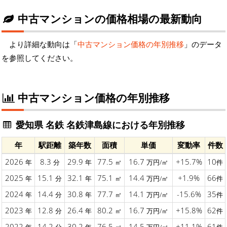
中古マンションの価格相場の最新動向
より詳細な動向は「
中古マンション価格の年別推移
」のデータ
を参照してください。
中古マンション価格の年別推移
愛知県 名鉄 名鉄津島線における年別推移
年
駅距離
築年数
面積
単価
変動率
件数
2026
8.3
29.9
77.5
16.7
+15.7%
10
年
分
年
㎡
万円/㎡
件
2025
15.1
32.1
75.1
14.4
+1.9%
66
年
分
年
㎡
万円/㎡
件
2024
14.4
30.8
77.7
14.1
-15.6%
35
年
分
年
㎡
万円/㎡
件
2023
12.8
26.4
80.2
16.7
+15.8%
62
年
分
年
㎡
万円/㎡
件
2022
14.2
30.2
76.5
14.5
+11.1%
61