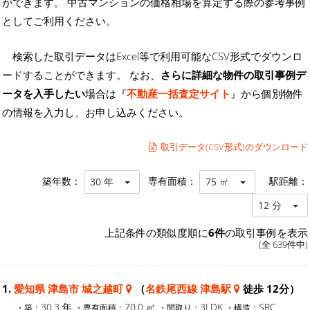
ができます。 中古マンションの価格相場を算定する際の参考事例
としてご利用ください。
検索した取引データはExcel等で利用可能なCSV形式でダウンロ
ードすることができます。 なお、
さらに詳細な物件の取引事例デ
ータを入手したい
場合は『
不動産一括査定サイト
』から個別物件
の情報を入力し、お申し込みください。
取引データ(CSV形式)のダウンロード
築年数：
専有面積：
駅距離：
30 年
75 ㎡
12 分
上記条件の類似度順に
6件
の取引事例を表示
(全 639件中)
1.
愛知県 津島市 城之越町
（
名鉄尾西線 津島駅
徒歩 12分）
30.3 年
70.0 ㎡
3LDK
SRC
・築：
・専有面積：
・間取り：
・構造：