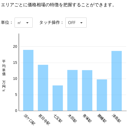
エリアごとに価格相場の特徴を把握することができます。
単位：
タッチ操作：
㎡
OFF
20
平均単価 万円/㎡
15
10
5
0
須ケ口駅
甚目寺駅
七宝駅
木田駅
青塚駅
勝幡駅
津島駅