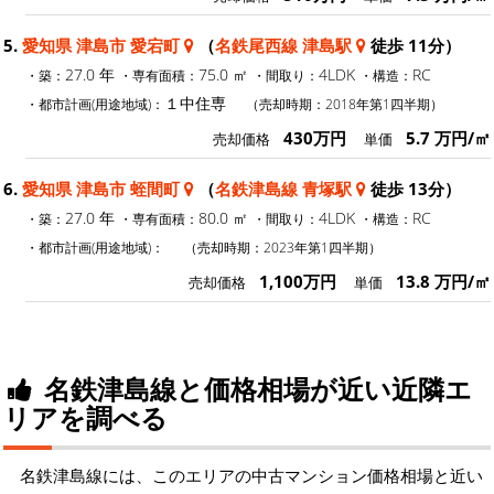
5.
愛知県 津島市 愛宕町
（
名鉄尾西線 津島駅
徒歩 11分）
27.0 年
75.0 ㎡
4LDK
RC
・築：
・専有面積：
・間取り：
・構造：
１中住専
・都市計画(用途地域)：
（売却時期：2018年第1四半期）
430万円
5.7 万円/㎡
売却価格
単価
6.
愛知県 津島市 蛭間町
（
名鉄津島線 青塚駅
徒歩 13分）
27.0 年
80.0 ㎡
4LDK
RC
・築：
・専有面積：
・間取り：
・構造：
・都市計画(用途地域)：
（売却時期：2023年第1四半期）
1,100万円
13.8 万円/㎡
売却価格
単価
名鉄津島線と価格相場が近い近隣エ
リアを調べる
名鉄津島線には、このエリアの中古マンション価格相場と近い