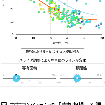
20
10
0
0
10
20
30
40
50
築年数 [年]
築年数に対する中古マンション相場の傾向
スライダ調整により坪単価のラインが変化
専有面積
駅距離
0
75
300
0
分
12
分
30
分
0
100
200
300
0
10
20
30
中古マンションの「売却相場」を調