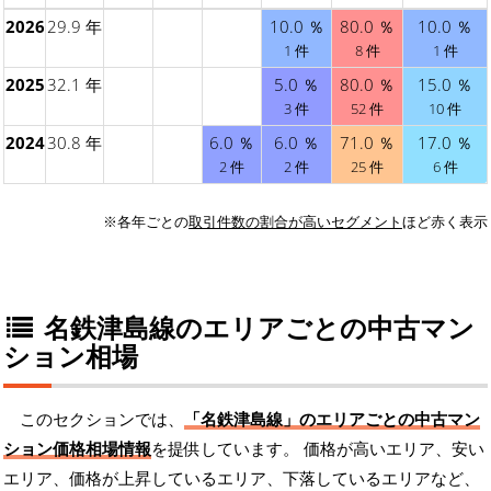
2026
29.9 年
10.0 ％
80.0 ％
10.0 ％
1 件
8 件
1 件
2025
32.1 年
5.0 ％
80.0 ％
15.0 ％
3 件
52 件
10 件
2024
30.8 年
6.0 ％
6.0 ％
71.0 ％
17.0 ％
2 件
2 件
25 件
6 件
※各年ごとの
取引件数の割合が高いセグメント
ほど赤く表示
名鉄津島線のエリアごとの中古マン
ション相場
このセクションでは、
「名鉄津島線」のエリアごとの中古マン
ション価格相場情報
を提供しています。 価格が高いエリア、安い
エリア、価格が上昇しているエリア、下落しているエリアなど、