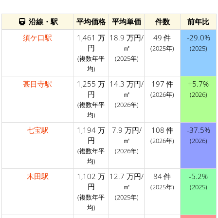
沿線・駅
平均価格
平均単価
件数
前年比
須ケ口駅
1,461 万
18.9 万円/
49 件
-29.0%
円
㎡
(2025年)
(2025)
(複数年平
(2025年)
均)
甚目寺駅
1,255 万
14.3 万円/
197 件
+5.7%
円
㎡
(2026年)
(2026)
(複数年平
(2026年)
均)
七宝駅
1,194 万
7.9 万円/
108 件
-37.5%
円
㎡
(2026年)
(2026)
(複数年平
(2026年)
均)
木田駅
1,102 万
12.7 万円/
84 件
-5.2%
円
㎡
(2025年)
(2025)
(複数年平
(2025年)
均)