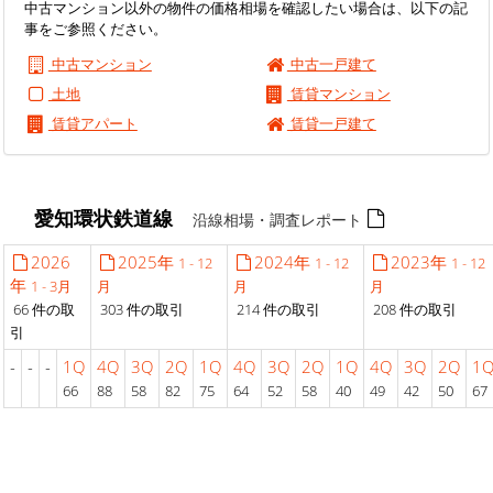
中古マンション以外の物件の価格相場を確認したい場合は、以下の記
事をご参照ください。
中古マンション
中古一戸建て
土地
賃貸マンション
賃貸アパート
賃貸一戸建て
愛知環状鉄道線
沿線相場・調査レポート
2026
2025年
2024年
2023年
1 - 12
1 - 12
1 - 12
年
1 - 3月
月
月
月
66 件の取
303 件の取引
214 件の取引
208 件の取引
引
-
-
-
1Q
4Q
3Q
2Q
1Q
4Q
3Q
2Q
1Q
4Q
3Q
2Q
1
66
88
58
82
75
64
52
58
40
49
42
50
67