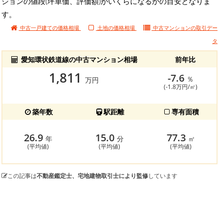
ションの値段(坪単価、評価額)がいくらになるかの目安となりま
す。
中古一戸建ての価格相場
土地の価格相場
中古マンションの
取引デー
タ
愛知環状鉄道線の中古マンション相場
前年比
1,811
-7.6
％
万円
(-1.8万円/㎡)
築年数
駅距離
専有面積
26.9
15.0
77.3
年
分
㎡
(平均値)
(平均値)
(平均値)
この記事は
不動産鑑定士、宅地建物取引士により監修
しています