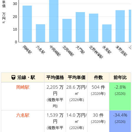
平均単価 万円/㎡
30
20
10
0
岡崎駅
六名駅
中岡崎駅
北岡崎駅
大門駅
北野桝塚駅
永覚駅
末野原駅
三
沿線・駅
平均価格
平均単価
件数
前年比
岡崎駅
2,205 万
28.6 万円/
504 件
-2.8%
円
㎡
(2026年)
(2026)
(複数年平
(2026年)
均)
六名駅
1,539 万
14.0 万円/
30 件
-34.4%
円
㎡
(2026年)
(2026)
(複数年平
(2026年)