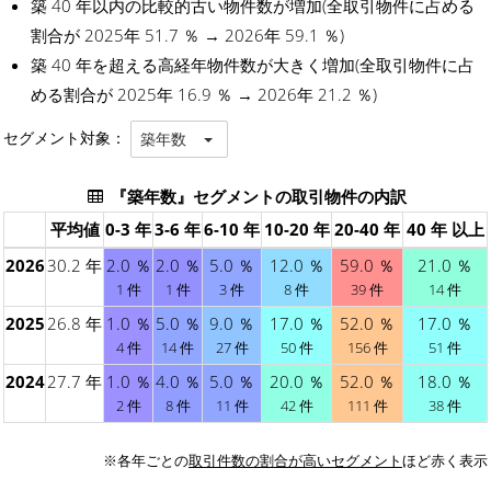
築 40 年以内の比較的古い物件数が増加(全取引物件に占める
割合が 2025年 51.7 ％ → 2026年 59.1 ％)
築 40 年を超える高経年物件数が大きく増加(全取引物件に占
める割合が 2025年 16.9 ％ → 2026年 21.2 ％)
セグメント対象：
築年数
『築年数』セグメントの取引物件の内訳
平均値
0-3 年
3-6 年
6-10 年
10-20 年
20-40 年
40 年 以上
2026
30.2 年
2.0 ％
2.0 ％
5.0 ％
12.0 ％
59.0 ％
21.0 ％
1 件
1 件
3 件
8 件
39 件
14 件
2025
26.8 年
1.0 ％
5.0 ％
9.0 ％
17.0 ％
52.0 ％
17.0 ％
4 件
14 件
27 件
50 件
156 件
51 件
2024
27.7 年
1.0 ％
4.0 ％
5.0 ％
20.0 ％
52.0 ％
18.0 ％
2 件
8 件
11 件
42 件
111 件
38 件
※各年ごとの
取引件数の割合が高いセグメント
ほど赤く表示