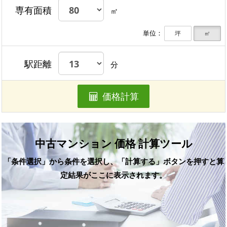
専有面積
㎡
単位：
坪
㎡
駅距離
分
価格計算
中古マンション 価格 計算ツール
「条件選択」から条件を選択し、「計算する」ボタンを押すと算
定結果がここに表示されます。