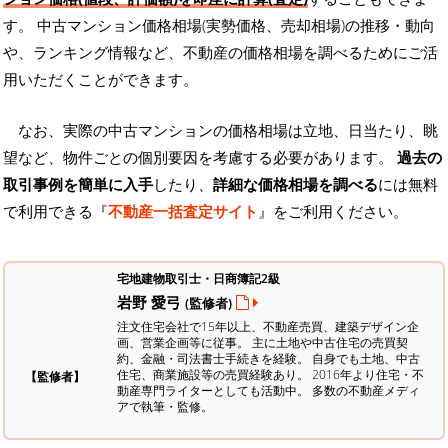
す。 中古マンション価格相場(実勢価格、売却相場)の推移・動向
や、ランキング情報など、不動産の価格相場を調べるためにご活
用いただくことができます。
なお、実際の中古マンションの価格相場は立地、日当たり、眺
望など、物件ごとの個別要因を考慮する必要があります。
過去の
取引事例を簡単に入手
したり、
詳細な価格相場を調べる
には無料
で利用できる『
不動産一括査定サイト
』をご利用ください。
宅地建物取引士・日商簿記2級
岩野 愛弓
(監修者)
注文住宅会社で15年以上、不動産売買、建築デザイン企
画、営業企画等に従事。 主に土地や中古住宅の売買契
約、金融・司法書士手続きを経験。
自身でも土地、中古
住宅、商業施設等の売買経験あり。 2016年より住宅・不
【監修者】
動産専門ライターとしても活動中。 多数の不動産メディ
アで執筆・監修。