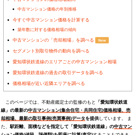
中古マンション価格の年別推移
今すぐ中古マンション価格を計算する
築年数に対する価格相場の傾向
中古マンションの「売却相場」を調べる
New
セグメント別取引物件の動向を調べる
愛知環状鉄道線のエリアごとの中古マンション相場
愛知環状鉄道線の過去の取引データを調べる
価格相場が近い近隣エリアを調べる
このページでは、不動産鑑定士の監修のもと
「愛知環状鉄道
線」の最新の
中古マンション(集合住宅・共同住宅)価格相場、売
却相場、最新の取引事例(売買事例)データ
を提供
しています。 ま
た、
駅距離、面積などを指定して「愛知環状鉄道線」の
中古マン
ション価格(値段、評価額)を即座に計算(査定)
することもできま