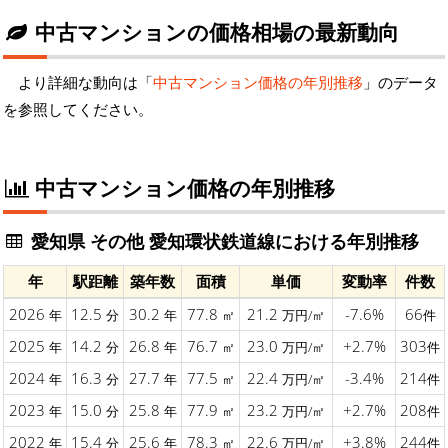
中古マンションの価格相場の最新動向
より詳細な動向は「
中古マンション価格の年別推移
」のデータ
を参照してください。
中古マンション価格の年別推移
愛知県 その他 愛知環状鉄道線における年別推移
年
駅距離
築年数
面積
単価
変動率
件数
2026
12.5
30.2
77.8
21.2
-7.6%
66
年
分
年
㎡
万円/㎡
件
2025
14.2
26.8
76.7
23.0
+2.7%
303
年
分
年
㎡
万円/㎡
件
2024
16.3
27.7
77.5
22.4
-3.4%
214
年
分
年
㎡
万円/㎡
件
2023
15.0
25.8
77.9
23.2
+2.7%
208
年
分
年
㎡
万円/㎡
件
2022
15.4
25.6
78.3
22.6
+3.8%
244
年
分
年
㎡
万円/㎡
件