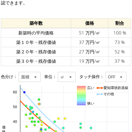
認できます。
築年数
価格
割合
新築時の平均価格
51 万円/㎡
100 %
築１０年・残存価値
37 万円/㎡
73 %
築２０年・残存価値
27 万円/㎡
52 %
築３０年・残存価値
19 万円/㎡
37 %
色分け：
単位：
タッチ操作：
面積
㎡
OFF
広い
愛知環状鉄道線
60
その他
狭い
50
40