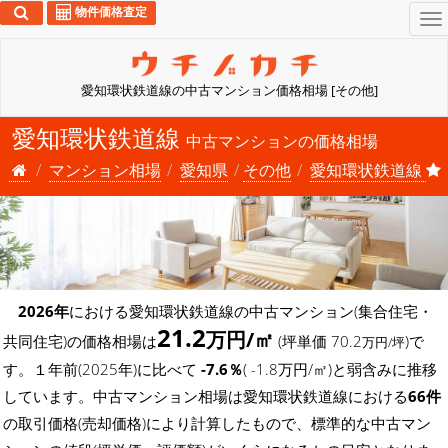
物件価格査定
To
na
愛知環状鉄道線の中古マンション価格相場 [その他]
愛知環状鉄道線
中古マンションの価格相場
マンション相場
愛知県
その他
愛知環状鉄道線
2026年
における愛知環状鉄道線の中古マンション(集合住宅・
21.2
万円/㎡
共同住宅)の価格相場は
(坪単価 70.2
)で
万円/坪
す。１年前(2025年)に比べて
-7.6％
( -1.8万円/㎡)と弱含みに推移
しています。中古マンション相場は愛知環状鉄道線における
66件
の取引価格(売却価格)により計算したもので、標準的な中古マン