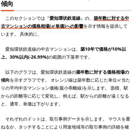
傾向
このセクションでは『
愛知環状鉄道線
』の、
築年数に対する中
古マンションの価格相場(㎡単価)への影響
を示す情報を提供して
います。 具体的に、
愛知環状鉄道線の中古マンションは、
築10年で価格が10%以
上、30%以内(-26.99%)
の範囲の下落率です。
以下のグラフは、愛知環状鉄道線の
築年数に対する価格相場の
傾向
を示すグラフです。 オレンジ線は築年数に応じた単位㎡当た
りの平均中古マンション価格(最小乖離線)を示します。 面積、駅
からの距離等に応じて変化し、例えば、駅からの距離が遠くなる
と、通常、単価は下がります。
それぞれのドットは、取引事例データを示します。 マウスを重
ねるか、タッチすることにより用途地域等の取引事例の詳細を確