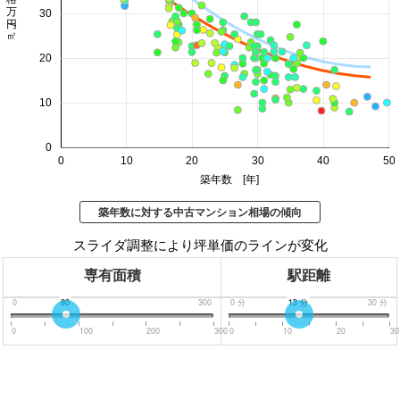
価格 万円/㎡
30
20
10
0
0
10
20
30
40
50
築年数 [年]
築年数に対する中古マンション相場の傾向
スライダ調整により坪単価のラインが変化
専有面積
駅距離
0
80
300
0
分
13
分
30
分
0
100
200
300
0
10
20
30