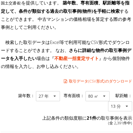
を提供しています。
築年数、専有面積、駅距離等を指
国土交通省)
定して、条件が類似する過去の取引事例(物件)を手軽に検索
する
ことができます。 中古マンションの価格相場を算定する際の参考
事例としてご利用ください。
検索した取引データはExcel等で利用可能なCSV形式でダウンロ
ードすることができます。 なお、
さらに詳細な物件の取引事例デ
ータを入手したい
場合は『
不動産一括査定サイト
』から個別物件
の情報を入力し、お申し込みください。
取引データ(CSV形式)のダウンロード
築年数：
専有面積：
駅距離：
27 年
80 ㎡
13 分
上記条件の類似度順に
21件
の取引事例を表示
(全 2,391件中)