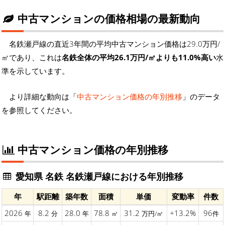
中古マンションの価格相場の最新動向
名鉄瀬戸線の直近3年間の平均中古マンション価格は29.0万円/
㎡であり、これは
名鉄全体の平均26.1万円/㎡よりも11.0%高い
水
準を示しています。
より詳細な動向は「
中古マンション価格の年別推移
」のデータ
を参照してください。
中古マンション価格の年別推移
愛知県 名鉄 名鉄瀬戸線における年別推移
年
駅距離
築年数
面積
単価
変動率
件数
2026
8.2
28.0
78.8
31.2
+13.2%
96
年
分
年
㎡
万円/㎡
件