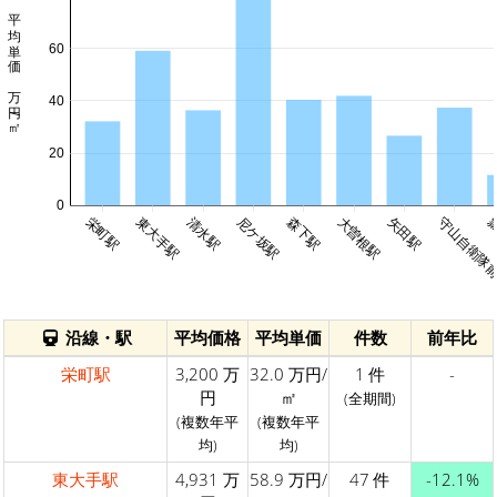
平均単価 万円/㎡
60
40
20
0
栄町駅
東大手駅
清水駅
尼ケ坂駅
森下駅
大曽根駅
矢田駅
守山自衛隊
沿線・駅
平均価格
平均単価
件数
前年比
栄町駅
3,200 万
32.0 万円/
1 件
-
円
㎡
(全期間)
(複数年平
(複数年平
均)
均)
東大手駅
4,931 万
58.9 万円/
47 件
-12.1%