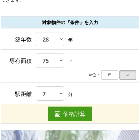
対象物件の『条件』を入力
築年数
年
専有面積
㎡
単位：
坪
㎡
駅距離
分
価格計算