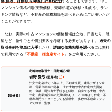
格(値段、評価額)を即座に計算(査定)
することもできます。 中古
マンション価格相場(実勢価格、売却相場)の推移・動向や、ラン
キング情報など、不動産の価格相場を調べるためにご活用いただ
くことができます。
なお、実際の中古マンションの価格相場は立地、日当たり、眺
望など、物件ごとの個別要因を考慮する必要があります。
過去の
取引事例を簡単に入手
したり、
詳細な価格相場を調べる
には無料
で利用できる『
不動産一括査定サイト
』をご利用ください。
宅地建物取引士・日商簿記2級
岩野 愛弓
(監修者)
注文住宅会社で15年以上、不動産売買、建築デザイン企
画、営業企画等に従事。 主に土地や中古住宅の売買契
約、金融・司法書士手続きを経験。
自身でも土地、中古
住宅、商業施設等の売買経験あり。 2016年より住宅・不
【監修者】
動産専門ライターとしても活動中。 多数の不動産メディ
アで執筆・監修。