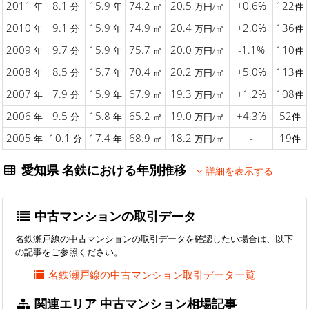
2011
8.1
15.9
74.2
20.5
+0.6%
122
年
分
年
㎡
万円/㎡
件
2010
9.1
15.9
74.9
20.4
+2.0%
136
年
分
年
㎡
万円/㎡
件
2009
9.7
15.9
75.7
20.0
-1.1%
110
年
分
年
㎡
万円/㎡
件
2008
8.5
15.7
70.4
20.2
+5.0%
113
年
分
年
㎡
万円/㎡
件
2007
7.9
15.9
67.9
19.3
+1.2%
108
年
分
年
㎡
万円/㎡
件
2006
9.5
15.8
65.2
19.0
+4.3%
52
年
分
年
㎡
万円/㎡
件
2005
10.1
17.4
68.9
18.2
-
19
年
分
年
㎡
万円/㎡
件
愛知県 名鉄における年別推移
詳細を表示する
中古マンションの取引データ
名鉄瀬戸線の中古マンションの取引データを確認したい場合は、以下
の記事をご参照ください。
名鉄瀬戸線の中古マンション取引データ一覧
関連エリア 中古マンション相場記事