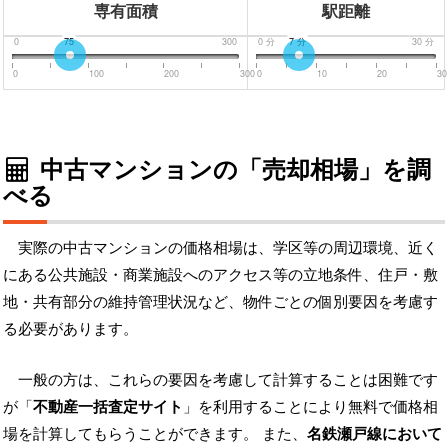
専有面積
駅距離
0
75
300
0
分
7
分
30
分
0
100
200
300
0
10
20
30
中古マンションの「売却相場」を調
べる
実際の中古マンションの価格相場は、学区等の周辺環境、近く
にある公共施設・商業施設へのアクセス等の立地条件、住戸・敷
地・共有部分の維持管理状況など、物件ごとの個別要因を考慮す
る必要があります。
一般の方は、これらの要因を考慮して計算することは困難です
が「
不動産一括査定サイト
」を利用することにより無料で価格相
場を計算してもらうことができます。 また、
名鉄瀬戸線において