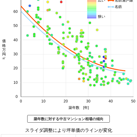
広い
名鉄瀬戸線
名鉄
60
狭い
50
価格 万円/㎡
40
30
20
10
0
0
10
20
30
40
50
築年数 [年]
築年数に対する中古マンション相場の傾向
スライダ調整により坪単価のラインが変化