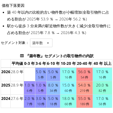
価格下落要因
築 40 年以内の比較的古い物件数が小幅増加(全取引物件に占
める割合が 2025年 53.9 ％ → 2026年 56.2 ％)
駅から徒歩 3 分未満の駅近物件数が大きく減少(全取引物件に
占める割合が 2025年 7.8 ％ → 2026年 4.3 ％)
セグメント対象：
築年数
『築年数』セグメントの取引物件の内訳
平均値
0-3 年
3-6 年
6-10 年
10-20 年
20-40 年
40 年 以上
2026
28.0 年
5.0 ％
5.0 ％
17.0 ％
56.0 ％
17.0 ％
5 件
5 件
16 件
54 件
16 件
2025
28.9 年
1.0 ％
1.0 ％
8.0 ％
15.0 ％
54.0 ％
20.0 ％
6 件
5 件
34 件
60 件
219 件
82 件
2024
27.6 年
2.0 ％
3.0 ％
5.0 ％
18.0 ％
55.0 ％
17.0 ％
7 件
10 件
18 件
60 件
189 件
58 件