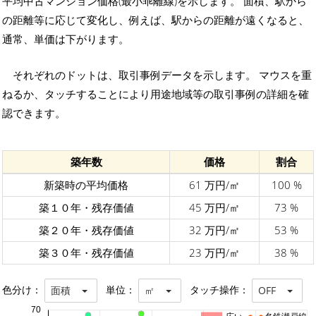
平均中古マンション価格(最小乖離線)を示します。 面積、駅から
の距離等に応じて変化し、例えば、駅からの距離が遠くなると、
通常、単価は下がります。
それぞれのドットは、取引事例データを示します。 マウスを重
ねるか、タッチすることにより用途地域等の取引事例の詳細を確
認できます。
築年数
価格
割合
新築時の平均価格
61 万円/㎡
100 %
築１０年・残存価値
45 万円/㎡
73 %
築２０年・残存価値
32 万円/㎡
53 %
築３０年・残存価値
23 万円/㎡
38 %
色分け：
単位：
タッチ操作：
面積
㎡
OFF
70