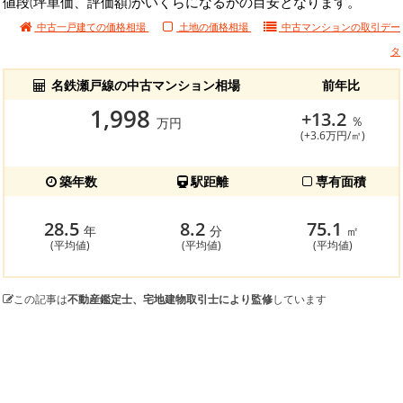
値段(坪単価、評価額)がいくらになるかの目安となります。
中古一戸建ての価格相場
土地の価格相場
中古マンションの
取引デー
タ
名鉄瀬戸線の中古マンション相場
前年比
1,998
+13.2
％
万円
(+3.6万円/㎡)
築年数
駅距離
専有面積
28.5
8.2
75.1
年
分
㎡
(平均値)
(平均値)
(平均値)
この記事は
不動産鑑定士、宅地建物取引士により監修
しています