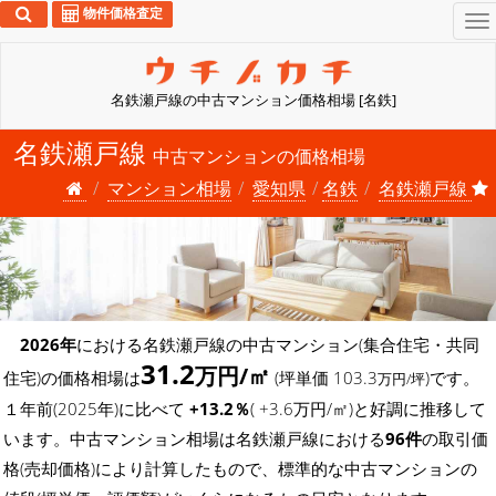
物件価格査定
To
na
名鉄瀬戸線の中古マンション価格相場 [名鉄]
名鉄瀬戸線
中古マンションの価格相場
マンション相場
愛知県
名鉄
名鉄瀬戸線
2026年
における名鉄瀬戸線の中古マンション(集合住宅・共同
31.2
万円/㎡
住宅)の価格相場は
(坪単価 103.3
)です。
万円/坪
１年前(2025年)に比べて
+13.2％
( +3.6万円/㎡)と好調に推移して
います。中古マンション相場は名鉄瀬戸線における
96件
の取引価
格(売却価格)により計算したもので、標準的な中古マンションの