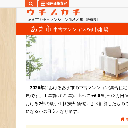
物件価格査定
あま市の中古マンション価格相場 [愛知県]
あま市
中古マンションの価格相場
2026年
におけるあま市の中古マンション(集合住宅
)です。１年前(2025年)に比べて
+6.0％
( +0.8
坪
おける
2件
の取引価格(売却価格)により計算したもの
になるかの目安となります。