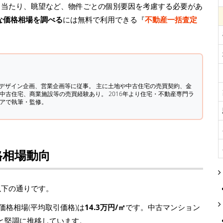
日当たり、眺望など、物件ごとの個別要因を考慮する必要があ
な価格相場を調べる
には無料で利用できる『
不動産一括査定
築デザイン企画、営業企画等に従事。 主に土地や中古住宅の売買契約、金
中古住宅、商業施設等の売買経験あり。 2016年より住宅・不動産専門ラ
ィアで執筆・監修。
格相場動向
以下の通りです。
格相場(平均取引価格)は
14.3万円/㎡
です。中古マンション
/㎡)と堅調に推移しています。