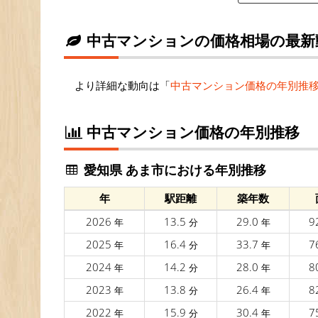
中古マンションの価格相場の最新
より詳細な動向は「
中古マンション価格の年別推
中古マンション価格の年別推移
愛知県 あま市における年別推移
年
駅距離
築年数
2026
13.5
29.0
9
年
分
年
2025
16.4
33.7
7
年
分
年
2024
14.2
28.0
8
年
分
年
2023
13.8
26.4
8
年
分
年
2022
15.9
30.4
7
年
分
年