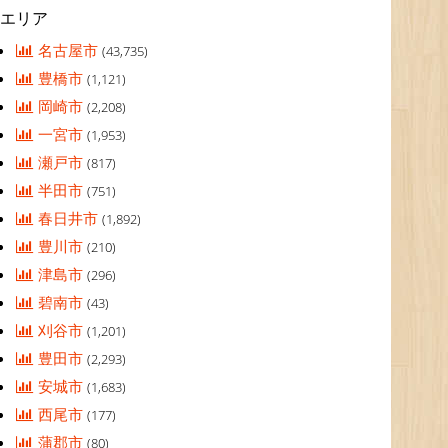
エリア
名古屋市
(43,735)
豊橋市
(1,121)
岡崎市
(2,208)
一宮市
(1,953)
瀬戸市
(817)
半田市
(751)
春日井市
(1,892)
豊川市
(210)
津島市
(296)
碧南市
(43)
刈谷市
(1,201)
豊田市
(2,293)
安城市
(1,683)
西尾市
(177)
蒲郡市
(80)