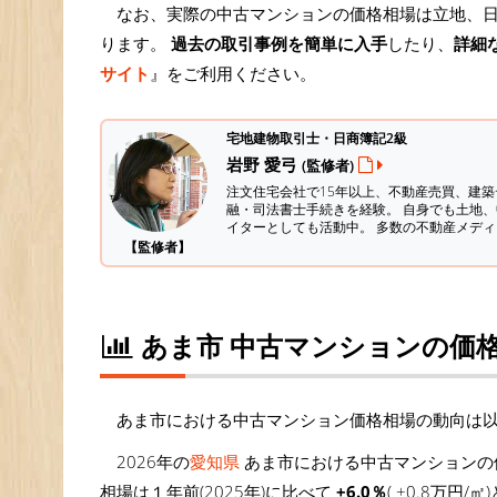
なお、実際の中古マンションの価格相場は立地、
ります。
過去の取引事例を簡単に入手
したり、
詳細
サイト
』をご利用ください。
宅地建物取引士・日商簿記2級
岩野 愛弓
(監修者)
注文住宅会社で15年以上、不動産売買、建
融・司法書士手続きを経験。
自身でも土地、
イターとしても活動中。 多数の不動産メデ
【監修者】
あま市 中古マンションの価
あま市における中古マンション価格相場の動向は
2026年の
愛知県
あま市における中古マンションの価
相場は１年前(2025年)に比べて
+6.0％
( +0.8万円