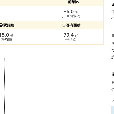
前年比
+6.0
％
(+0.8万円/㎡)
駅距離
専有面積
15.0
79.4
分
㎡
(平均値)
(平均値)
す