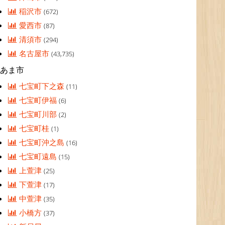
稲沢市
(672)
愛西市
(87)
清須市
(294)
名古屋市
(43,735)
あま市
七宝町下之森
(11)
七宝町伊福
(6)
七宝町川部
(2)
七宝町桂
(1)
七宝町沖之島
(16)
七宝町遠島
(15)
上萱津
(25)
下萱津
(17)
中萱津
(35)
小橋方
(37)