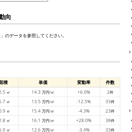
動向
移
」のデータを参照してください。
面積
単価
変動率
件数
2.5
14.3
+6.0%
2
㎡
万円/㎡
件
6.7
13.5
-12.5%
33
㎡
万円/㎡
件
0.9
15.4
-4.3%
23
㎡
万円/㎡
件
2.8
16.1
+28.0%
38
㎡
万円/㎡
件
5.9
12.6
-3.4%
33
㎡
万円/㎡
件