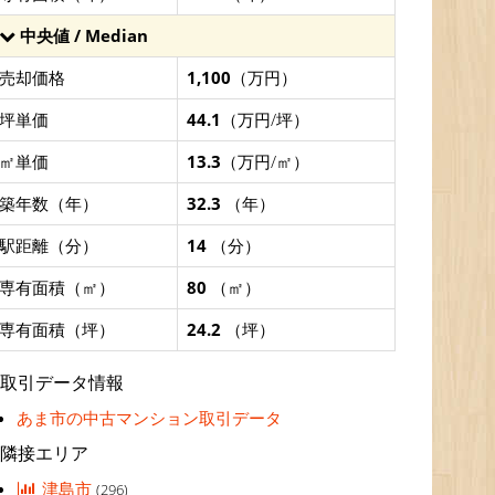
中央値 / Median
売却価格
1,100
（万円）
坪単価
44.1
（万円/坪）
㎡単価
13.3
（万円/㎡）
築年数（年）
32.3
（年）
駅距離（分）
14
（分）
専有面積（㎡）
80
（㎡）
専有面積（坪）
24.2
（坪）
取引データ情報
あま市の中古マンション取引データ
隣接エリア
津島市
(296)