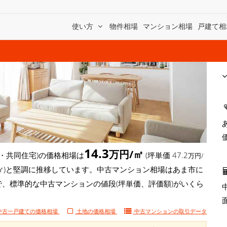
使い方
物件相場
マンション相場
戸建て相
14.3
万円/㎡
・共同住宅)の価格相場は
(坪単価 47.2
万円/
万円/㎡)と堅調に推移しています。中古マンション相場はあま市に
で、標準的な中古マンションの値段(坪単価、評価額)がいくら
中古一戸建ての価格相場
土地の価格相場
中古マンションの
取引データ