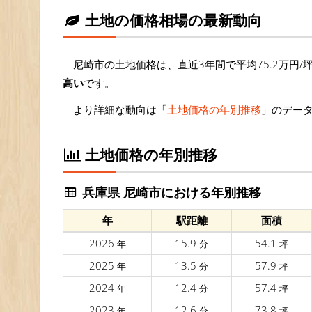
土地の価格相場の最新動向
尼崎市の土地価格は、直近3年間で平均75.2万円/
高い
です。
より詳細な動向は「
土地価格の年別推移
」のデー
土地価格の年別推移
兵庫県 尼崎市における年別推移
年
駅距離
面積
2026
15.9
54.1
年
分
坪
2025
13.5
57.9
年
分
坪
2024
12.4
57.4
年
分
坪
2023
12.6
73.8
年
分
坪