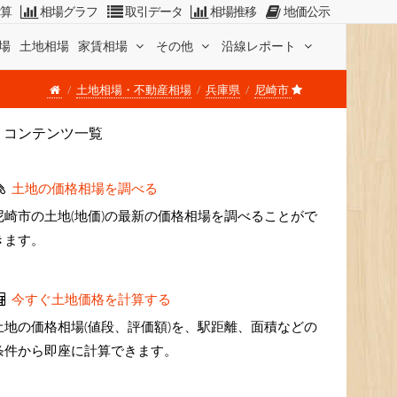
計算
相場グラフ
取引データ
相場推移
地価公示
場
土地相場
家賃相場
その他
沿線レポート
土地相場・不動産相場
兵庫県
尼崎市
コンテンツ一覧
土地の価格相場を調べる
尼崎市の土地(地価)の最新の価格相場を調べることがで
きます。
今すぐ土地価格を計算する
土地の価格相場(値段、評価額)を、駅距離、面積などの
条件から即座に計算できます。