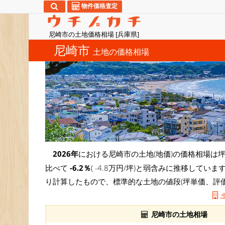
物件価格査定
尼崎市の土地価格相場 [兵庫県]
尼崎市
土地の価格相場
2026年
における尼崎市の土地(地価)の価格相場は
比べて
-6.2％
( -4.8万円/坪)と弱含みに推移して
り計算したもので、標準的な土地の値段(坪単価、評
尼崎市の土地相場