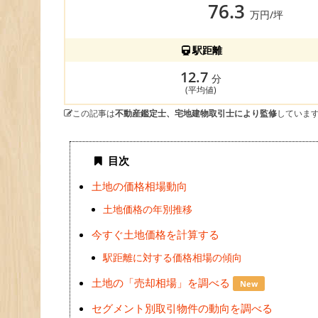
76.3
万円/坪
駅距離
12.7
分
(平均値)
この記事は
不動産鑑定士、宅地建物取引士により監修
していま
目次
土地の価格相場動向
土地価格の年別推移
今すぐ土地価格を計算する
駅距離に対する価格相場の傾向
土地の「売却相場」を調べる
New
セグメント別取引物件の動向を調べる