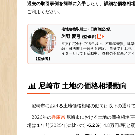
過去の取引事例を簡単に入手
したり、
詳細な価格相
ご利用ください。
宅地建物取引士・日商簿記2級
岩野 愛弓
(監修者)
注文住宅会社で15年以上、不動産売買、建
融・司法書士手続きを経験。
自身でも土地、
イターとしても活動中。 多数の不動産メデ
【監修者】
尼崎市 土地の価格相場動向
尼崎市における土地価格相場の動向は以下の通り
2026年の
兵庫県
尼崎市における土地の価格相場(平
場は１年前(2025年)に比べて
-6.2％
( -4.8万円/