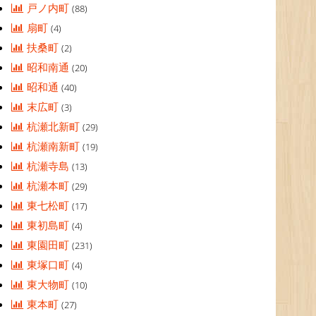
戸ノ内町
(88)
扇町
(4)
扶桑町
(2)
昭和南通
(20)
昭和通
(40)
末広町
(3)
杭瀬北新町
(29)
杭瀬南新町
(19)
杭瀬寺島
(13)
杭瀬本町
(29)
東七松町
(17)
東初島町
(4)
東園田町
(231)
東塚口町
(4)
東大物町
(10)
東本町
(27)