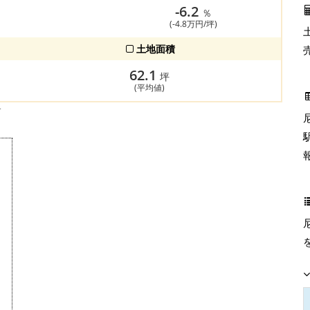
-6.2
％
(-4.8万円/坪)
土地面積
62.1
坪
(平均値)
す