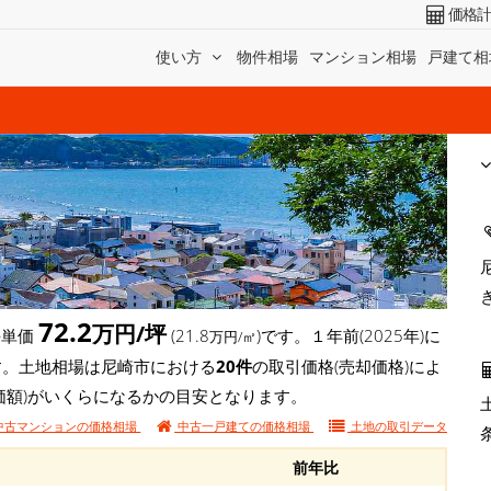
価格
使い方
物件相場
マンション相場
戸建て相
72.2
万円/坪
坪単価
(21.8
)です。１年前(2025年)に
万円/㎡
います。土地相場は尼崎市における
20件
の取引価格(売却価格)によ
価額)がいくらになるかの目安となります。
中古マンションの価格相場
中古一戸建ての価格相場
土地の
取引データ
前年比