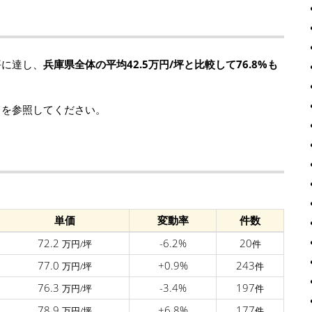
坪に達し、
兵庫県全体の平均42.5万円/坪と比較して76.8%も
タを参照してください。
単価
変動率
件数
72.2
-6.2%
20
万円/坪
件
77.0
+0.9%
243
万円/坪
件
76.3
-3.4%
197
万円/坪
件
78.9
+6.8%
177
万円/坪
件