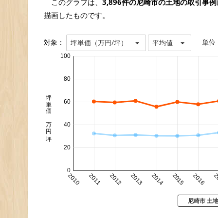
このグラフは、
3,896件の尼崎市の土地の取引事例
描画したものです。
対象：
単位
坪単価（万円/坪）
平均値
100
80
坪単価 万円/坪
60
40
20
0
2010
2011
2012
2013
2014
2015
2016
2
尼崎市 土