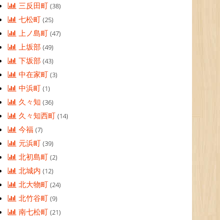
三反田町
(38)
七松町
(25)
上ノ島町
(47)
上坂部
(49)
下坂部
(43)
中在家町
(3)
中浜町
(1)
久々知
(36)
久々知西町
(14)
今福
(7)
元浜町
(39)
北初島町
(2)
北城内
(12)
北大物町
(24)
北竹谷町
(9)
南七松町
(21)