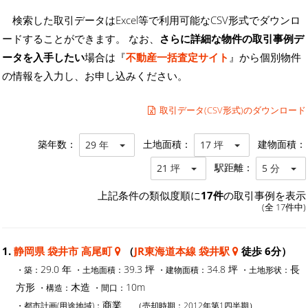
検索した取引データはExcel等で利用可能なCSV形式でダウンロ
ードすることができます。 なお、
さらに詳細な物件の取引事例デ
ータを入手したい
場合は『
不動産一括査定サイト
』から個別物件
の情報を入力し、お申し込みください。
取引データ(CSV形式)のダウンロード
築年数：
土地面積：
建物面積：
29 年
17 坪
駅距離：
21 坪
5 分
上記条件の類似度順に
17件
の取引事例を表示
(全 17件中)
1.
静岡県 袋井市 高尾町
（
JR東海道本線 袋井駅
徒歩 6分）
29.0 年
39.3 坪
34.8 坪
長
・築：
・土地面積：
・建物面積：
・土地形状：
方形
木造
10m
・構造：
・間口：
商業
・都市計画(用途地域)：
（売却時期：2012年第1四半期）