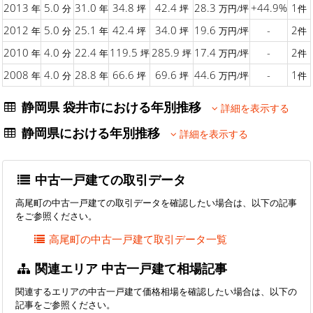
2013
5.0
31.0
34.8
42.4
28.3
+44.9%
1
年
分
年
坪
坪
万円/坪
件
2012
5.0
25.1
42.4
34.0
19.6
-
2
年
分
年
坪
坪
万円/坪
件
2010
4.0
22.4
119.5
285.9
17.4
-
2
年
分
年
坪
坪
万円/坪
件
2008
4.0
28.8
66.6
69.6
44.6
-
1
年
分
年
坪
坪
万円/坪
件
静岡県 袋井市における年別推移
詳細を表示する
静岡県における年別推移
詳細を表示する
中古一戸建ての取引データ
高尾町の中古一戸建ての取引データを確認したい場合は、以下の記事
をご参照ください。
高尾町の中古一戸建て取引データ一覧
関連エリア 中古一戸建て相場記事
関連するエリアの中古一戸建て価格相場を確認したい場合は、以下の
記事をご参照ください。