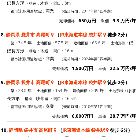
ぼ長方形
木造
8m
・構造：
・間口：
商業
・都市計画(用途地域)：
（売却時期：2017年第4四半期）
650万円
9.3 万円/坪
売却価格
単価
8.
静岡県 袋井市 高尾町
（
JR東海道本線 袋井駅
徒歩 2分）
34.5 年
57.5 坪
66.6 坪
ほ
・築：
・土地面積：
・建物面積：
・土地形状：
ぼ長方形
木造
16m
・構造：
・間口：
商業
・都市計画(用途地域)：
（売却時期：2024年第3四半期）
1,500万円
22.5 万円/坪
売却価格
単価
9.
静岡県 袋井市 高尾町
（
JR東海道本線 袋井駅
徒歩 2分）
23.0 年
154 坪
209 坪
ほぼ
・築：
・土地面積：
・建物面積：
・土地形状：
長方形
鉄骨造
16.5m
・構造：
・間口：
商業
・都市計画(用途地域)：
（売却時期：2010年第1四半期）
6,000万円
28.7 万円/坪
売却価格
単価
10.
静岡県 袋井市 高尾町
（
JR東海道本線 袋井駅
徒歩 6分）