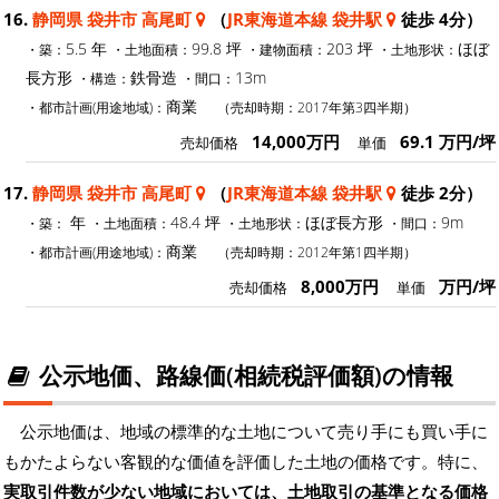
16.
静岡県 袋井市 高尾町
（
JR東海道本線 袋井駅
徒歩 4分）
5.5 年
99.8 坪
203 坪
ほぼ
・築：
・土地面積：
・建物面積：
・土地形状：
長方形
鉄骨造
13m
・構造：
・間口：
商業
・都市計画(用途地域)：
（売却時期：2017年第3四半期）
14,000万円
69.1 万円/坪
売却価格
単価
17.
静岡県 袋井市 高尾町
（
JR東海道本線 袋井駅
徒歩 2分）
年
48.4 坪
ほぼ長方形
9m
・築：
・土地面積：
・土地形状：
・間口：
商業
・都市計画(用途地域)：
（売却時期：2012年第1四半期）
8,000万円
万円/坪
売却価格
単価
公示地価、路線価(相続税評価額)の情報
公示地価は、地域の標準的な土地について売り手にも買い手に
もかたよらない客観的な価値を評価した土地の価格です。特に、
実取引件数が少ない地域においては、土地取引の基準となる価格