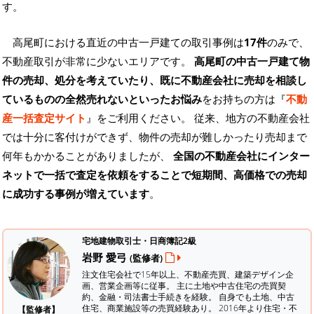
す。
高尾町における直近の中古一戸建ての取引事例は
17件
のみで、
不動産取引が非常に少ないエリアです。
高尾町の中古一戸建て物
件の売却、処分を考えていたり、既に不動産会社に売却を相談し
ているものの全然売れないといったお悩み
をお持ちの方は『
不動
産一括査定サイト
』をご利用ください。 従来、地方の不動産会社
では十分に客付けができず、物件の売却が難しかったり売却まで
何年もかかることがありましたが、
全国の不動産会社にインター
ネットで一括で査定を依頼をすることで短期間、高価格での売却
に成功する事例が増えています
。
宅地建物取引士・日商簿記2級
岩野 愛弓
(監修者)
注文住宅会社で15年以上、不動産売買、建築デザイン企
画、営業企画等に従事。 主に土地や中古住宅の売買契
約、金融・司法書士手続きを経験。
自身でも土地、中古
住宅、商業施設等の売買経験あり。 2016年より住宅・不
【監修者】