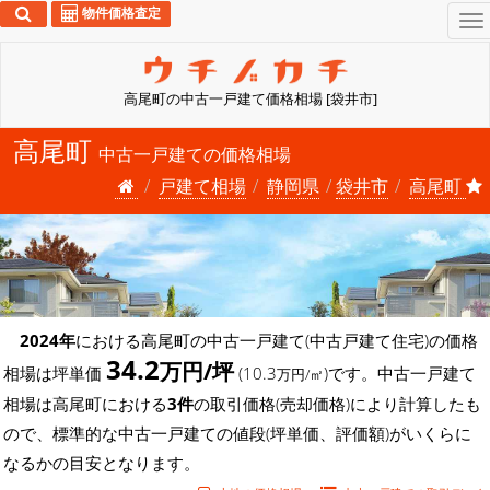
物件価格査定
To
na
高尾町の中古一戸建て価格相場 [袋井市]
高尾町
中古一戸建ての価格相場
戸建て相場
静岡県
袋井市
高尾町
2024年
における高尾町の中古一戸建て(中古戸建て住宅)の価格
34.2
万円/坪
相場は坪単価
(10.3
)です。中古一戸建て
万円/㎡
相場は高尾町における
3件
の取引価格(売却価格)により計算したも
ので、標準的な中古一戸建ての値段(坪単価、評価額)がいくらに
なるかの目安となります。