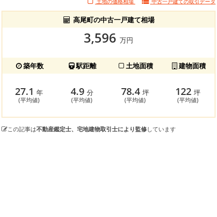
土地の価格相場
中古一戸建ての
取引データ
高尾町の中古一戸建て相場
3,596
万円
築年数
駅距離
土地面積
建物面積
27.1
4.9
78.4
122
年
分
坪
坪
(平均値)
(平均値)
(平均値)
(平均値)
この記事は
不動産鑑定士、宅地建物取引士により監修
しています