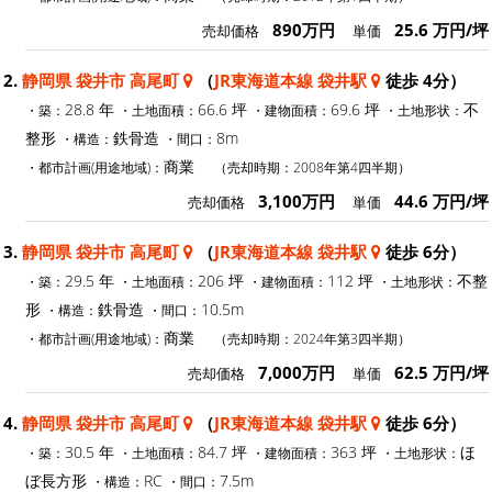
890万円
25.6 万円/坪
売却価格
単価
2.
静岡県 袋井市 高尾町
（
JR東海道本線 袋井駅
徒歩 4分）
28.8 年
66.6 坪
69.6 坪
不
・築：
・土地面積：
・建物面積：
・土地形状：
整形
鉄骨造
8m
・構造：
・間口：
商業
・都市計画(用途地域)：
（売却時期：2008年第4四半期）
3,100万円
44.6 万円/坪
売却価格
単価
3.
静岡県 袋井市 高尾町
（
JR東海道本線 袋井駅
徒歩 6分）
29.5 年
206 坪
112 坪
不整
・築：
・土地面積：
・建物面積：
・土地形状：
形
鉄骨造
10.5m
・構造：
・間口：
商業
・都市計画(用途地域)：
（売却時期：2024年第3四半期）
7,000万円
62.5 万円/坪
売却価格
単価
4.
静岡県 袋井市 高尾町
（
JR東海道本線 袋井駅
徒歩 6分）
30.5 年
84.7 坪
363 坪
ほ
・築：
・土地面積：
・建物面積：
・土地形状：
ぼ長方形
RC
7.5m
・構造：
・間口：