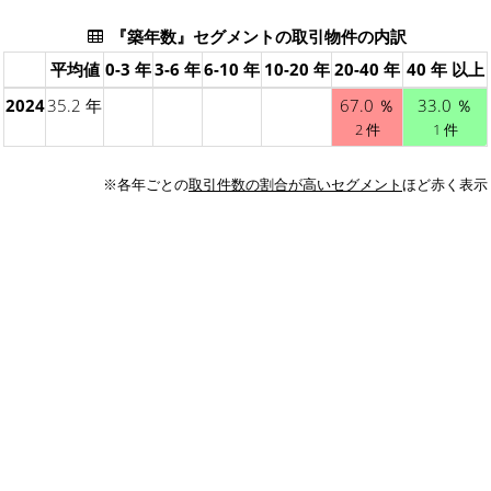
『築年数』セグメントの取引物件の内訳
平均値
0-3 年
3-6 年
6-10 年
10-20 年
20-40 年
40 年 以上
2024
35.2 年
67.0 ％
33.0 ％
2 件
1 件
※各年ごとの
取引件数の割合が高いセグメント
ほど赤く表示