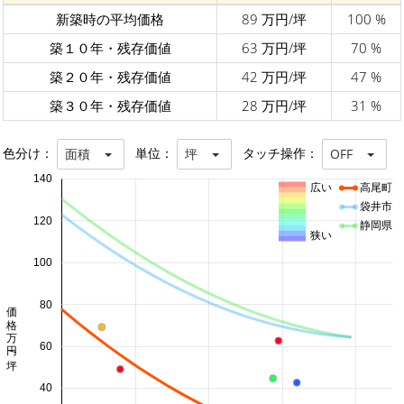
新築時の平均価格
89 万円/坪
100 %
築１０年・残存価値
63 万円/坪
70 %
築２０年・残存価値
42 万円/坪
47 %
築３０年・残存価値
28 万円/坪
31 %
色分け：
単位：
タッチ操作：
面積
坪
OFF
140
広い
高尾町
袋井市
120
静岡県
狭い
100
80
価格 万円/坪
60
40