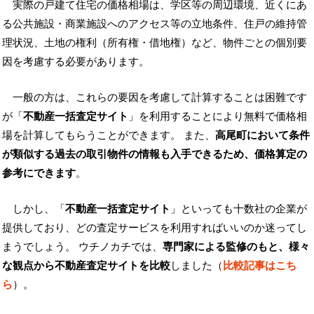
実際の戸建て住宅の価格相場は、学区等の周辺環境、近くにあ
る公共施設・商業施設へのアクセス等の立地条件、住戸の維持管
理状況、土地の権利（所有権・借地権）など、物件ごとの個別要
因を考慮する必要があります。
一般の方は、これらの要因を考慮して計算することは困難です
が「
不動産一括査定サイト
」を利用することにより無料で価格相
場を計算してもらうことができます。 また、
高尾町において条件
が類似する過去の取引物件の情報も入手できるため、価格算定の
参考にできます
。
しかし、「
不動産一括査定サイト
」といっても十数社の企業が
提供しており、どの査定サービスを利用すればいいのか迷ってし
まうでしょう。 ウチノカチでは、
専門家による監修のもと、様々
な観点から不動産査定サイトを比較
しました（
比較記事はこち
ら
）。