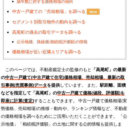
築年数に対する価格相場の傾向
中古一戸建ての「売却相場」を調べる
New
セグメント別取引物件の動向を調べる
高尾町の過去の取引データを調べる
公示地価、路線価(相続税評価額)の情報
価格相場が近い近隣エリアを調べる
このページでは、不動産鑑定士の監修のもと
「高尾町」の最新
の
中古一戸建て(中古戸建て住宅)価格相場、売却相場、最新の取
引事例(売買事例)データ
を提供
しています。 また、
駅距離、面積
などを指定して「高尾町」の
中古一戸建て価格(値段、評価額)を
即座に計算(査定)
することもできます。 中古一戸建て価格相場(実
勢価格、売却相場)の推移・動向や、ランキング情報など、不動産
の価格相場を調べるためにご活用いただくことができます。
「公
示地価」「相続税評価額」の土地に関する公的情報も提供しま