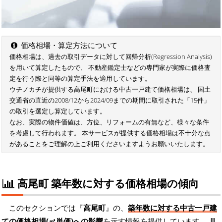
価格相場・算定方法について
価格相場は、過去の取引データに対して回帰分析(Regression Analysis)
を用いて算定したもので、 不動産鑑定士などの専門家が実際に価格査
定を行う際と同等の算定手法を適用しています。
ウチノカチが提供する高尾町における中古一戸建て価格相場は、 国土
交通省の直近の2008/12から2024/09までの期間に取引された「15件」
の取引を選定し算定しています。
なお、実際の物件価値は、方位、リフォームの有無など、様々な条件
を考慮して行われます。 本サービスが提供する価格相場は不十分な点
があることをご理解の上ご利用くださいますようお願いいたします。
高尾町 築年数に対する価格相場の傾向
このセクションでは『
高尾町
』の、
築年数に対する中古一戸建
ての価格相場(㎡単価)への影響
を示す情報を提供しています。 具