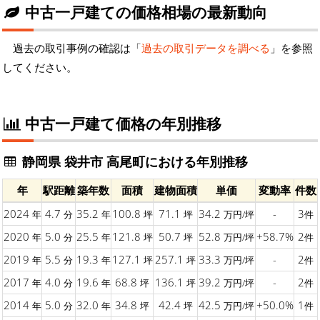
中古一戸建ての価格相場の最新動向
過去の取引事例の確認は「
過去の取引データを調べる
」を参照
してください。
中古一戸建て価格の年別推移
静岡県 袋井市 高尾町における年別推移
年
駅距離
築年数
面積
建物面積
単価
変動率
件数
2024
4.7
35.2
100.8
71.1
34.2
-
3
年
分
年
坪
坪
万円/坪
件
2020
5.0
25.5
121.8
50.7
52.8
+58.7%
2
年
分
年
坪
坪
万円/坪
件
2019
5.5
19.3
127.1
257.1
33.3
-
2
年
分
年
坪
坪
万円/坪
件
2017
4.0
19.6
68.8
136.1
39.2
-
2
年
分
年
坪
坪
万円/坪
件
2014
5.0
32.0
34.8
42.4
42.5
+50.0%
1
年
分
年
坪
坪
万円/坪
件