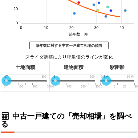
20
0
0
10
20
30
40
築年数 [年]
築年数に対する中古一戸建て相場の傾向
スライダ調整により坪単価のラインが変化
土地面積
建物面積
駅距離
0
17
300
0
21
300
0
分
5
分
30
分
0
100
200
300
0
100
200
300
0
10
20
30
中古一戸建ての「売却相場」を調べ
る