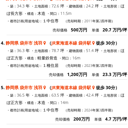
34.3 年
72.6 坪
24.2 坪
ほ
・築：
・土地面積：
・建物面積：
・土地形状：
ぼ長方形
木造
11.5m
・構造：
・間口：
１中住専
・都市計画(用途地域)：
（売却時期：2011年第2四半期）
500万円
20.7 万円/坪
売却価格
単価
4.
静岡県 袋井市 浅羽
（
JR東海道本線 袋井駅
徒歩 30分）
36.3 年
78.7 坪
51.4 坪
ほ
・築：
・土地面積：
・建物面積：
・土地形状：
ぼ正方形
軽量鉄骨造
16m
・構造：
・間口：
１種住居
・都市計画(用途地域)：
（売却時期：2023年第2四半期）
1,200万円
23.3 万円/坪
売却価格
単価
5.
静岡県 袋井市 浅羽
（
JR東海道本線 袋井駅
徒歩 30分）
36.5 年
63.5 坪
42.4 坪
ほ
・築：
・土地面積：
・建物面積：
・土地形状：
ぼ正方形
木造
14m
・構造：
・間口：
１中住専
・都市計画(用途地域)：
（売却時期：2024年第3四半期）
200万円
4.7 万円/坪
売却価格
単価