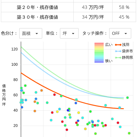
築２０年・残存価値
43 万円/坪
58 %
築３０年・残存価値
34 万円/坪
45 %
色分け：
単位：
タッチ操作：
面積
坪
OFF
広い
浅羽
120
袋井市
静岡県
狭い
100
80
価格 万円/坪
60
40
20