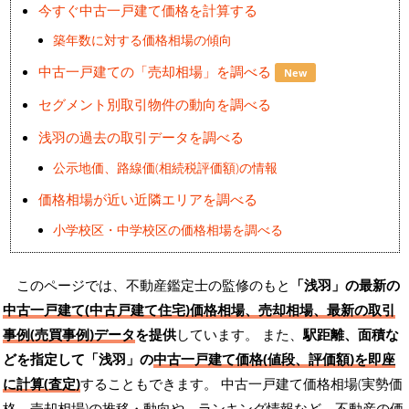
今すぐ中古一戸建て価格を計算する
築年数に対する価格相場の傾向
中古一戸建ての「売却相場」を調べる
New
セグメント別取引物件の動向を調べる
浅羽の過去の取引データを調べる
公示地価、路線価(相続税評価額)の情報
価格相場が近い近隣エリアを調べる
小学校区・中学校区の価格相場を調べる
このページでは、不動産鑑定士の監修のもと
「浅羽」の最新の
中古一戸建て(中古戸建て住宅)価格相場、売却相場、最新の取引
事例(売買事例)データ
を提供
しています。 また、
駅距離、面積な
どを指定して「浅羽」の
中古一戸建て価格(値段、評価額)を即座
に計算(査定)
することもできます。 中古一戸建て価格相場(実勢価
格、売却相場)の推移・動向や、ランキング情報など、不動産の価