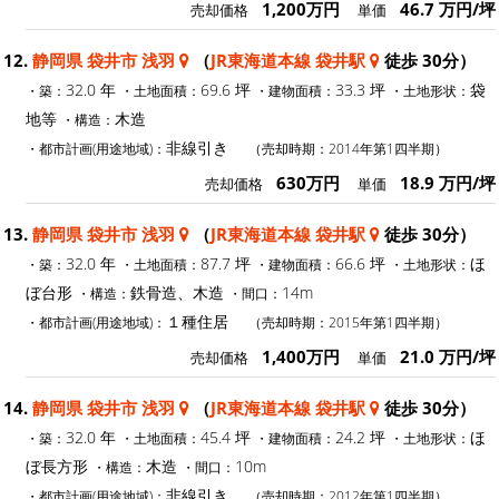
1,200万円
46.7 万円/坪
売却価格
単価
12.
静岡県 袋井市 浅羽
（
JR東海道本線 袋井駅
徒歩 30分）
32.0 年
69.6 坪
33.3 坪
袋
・築：
・土地面積：
・建物面積：
・土地形状：
地等
木造
・構造：
非線引き
・都市計画(用途地域)：
（売却時期：2014年第1四半期）
630万円
18.9 万円/坪
売却価格
単価
13.
静岡県 袋井市 浅羽
（
JR東海道本線 袋井駅
徒歩 30分）
32.0 年
87.7 坪
66.6 坪
ほ
・築：
・土地面積：
・建物面積：
・土地形状：
ぼ台形
鉄骨造、木造
14m
・構造：
・間口：
１種住居
・都市計画(用途地域)：
（売却時期：2015年第1四半期）
1,400万円
21.0 万円/坪
売却価格
単価
14.
静岡県 袋井市 浅羽
（
JR東海道本線 袋井駅
徒歩 30分）
32.0 年
45.4 坪
24.2 坪
ほ
・築：
・土地面積：
・建物面積：
・土地形状：
ぼ長方形
木造
10m
・構造：
・間口：
非線引き
・都市計画(用途地域)：
（売却時期：2012年第1四半期）