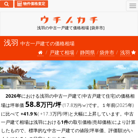
物件価格査定
To
na
浅羽の中古一戸建て価格相場 [袋井市]
浅羽
中古一戸建ての価格相場
戸建て相場
静岡県
袋井市
浅羽
2026年
における浅羽の中古一戸建て(中古戸建て住宅)の価格相
58.8
万円/坪
場は坪単価
(17.8
)です。１年前(2025年)
万円/㎡
に比べて
+41.9％
( +17.3万円/坪)と大幅に上昇しています。中古
一戸建て相場は浅羽における
1件
の取引価格(売却価格)により計算
したもので、標準的な中古一戸建ての値段(坪単価、評価額)がい