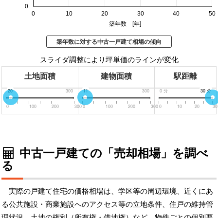
0
0
10
20
30
40
50
築年数 [年]
築年数に対する中古一戸建て相場の傾向
スライダ調整により坪単価のラインが変化
土地面積
建物面積
駅距離
0
20
300
0
11
300
0
分
30
30
分
分
0
100
200
300
0
100
200
300
0
10
20
30
中古一戸建ての「売却相場」を調べ
る
実際の戸建て住宅の価格相場は、学区等の周辺環境、近くにあ
る公共施設・商業施設へのアクセス等の立地条件、住戸の維持管
理状況、土地の権利（所有権・借地権）など、物件ごとの個別要