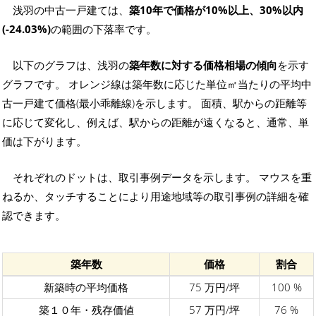
浅羽の中古一戸建ては、
築10年で価格が10%以上、30%以内
(-24.03%)
の範囲の下落率です。
以下のグラフは、浅羽の
築年数に対する価格相場の傾向
を示す
グラフです。 オレンジ線は築年数に応じた単位㎡当たりの平均中
古一戸建て価格(最小乖離線)を示します。 面積、駅からの距離等
に応じて変化し、例えば、駅からの距離が遠くなると、通常、単
価は下がります。
それぞれのドットは、取引事例データを示します。 マウスを重
ねるか、タッチすることにより用途地域等の取引事例の詳細を確
認できます。
築年数
価格
割合
新築時の平均価格
75 万円/坪
100 %
築１０年・残存価値
57 万円/坪
76 %