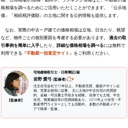
格相場を調べるためにご活用いただくことができます。
「公示地
価」「相続税評価額」の土地に関する公的情報も提供します。
なお、実際の中古一戸建ての価格相場は立地、日当たり、眺望
など、物件ごとの個別要因を考慮する必要があります。
過去の取
引事例を簡単に入手
したり、
詳細な価格相場を調べる
には無料で
利用できる『
不動産一括査定サイト
』をご利用ください。
宅地建物取引士・日商簿記2級
岩野 愛弓
(監修者)
注文住宅会社で15年以上、不動産売買、建築デザイン企
画、営業企画等に従事。 主に土地や中古住宅の売買契
約、金融・司法書士手続きを経験。
自身でも土地、中古
住宅、商業施設等の売買経験あり。 2016年より住宅・不
【監修者】
動産専門ライターとしても活動中。 多数の不動産メディ
アで執筆・監修。