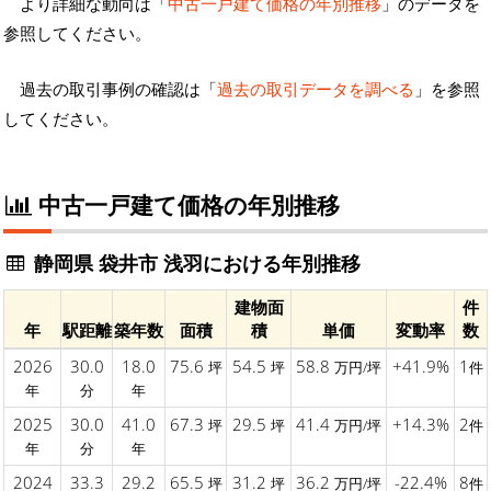
より詳細な動向は「
中古一戸建て価格の年別推移
」のデータを
参照してください。
過去の取引事例の確認は「
過去の取引データを調べる
」を参照
してください。
中古一戸建て価格の年別推移
静岡県 袋井市 浅羽における年別推移
建物面
件
年
駅距離
築年数
面積
積
単価
変動率
数
2026
30.0
18.0
75.6
54.5
58.8
+41.9%
1
坪
坪
万円/坪
件
年
分
年
2025
30.0
41.0
67.3
29.5
41.4
+14.3%
2
坪
坪
万円/坪
件
年
分
年
2024
33.3
29.2
65.5
31.2
36.2
-22.4%
8
坪
坪
万円/坪
件