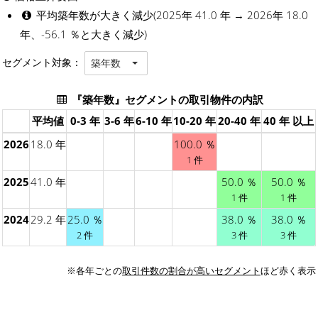
平均築年数が大きく減少(2025年 41.0 年 → 2026年 18.0
年、-56.1 ％と大きく減少)
セグメント対象：
築年数
『築年数』セグメントの取引物件の内訳
平均値
0-3 年
3-6 年
6-10 年
10-20 年
20-40 年
40 年 以上
2026
18.0 年
100.0 ％
1 件
2025
41.0 年
50.0 ％
50.0 ％
1 件
1 件
2024
29.2 年
25.0 ％
38.0 ％
38.0 ％
2 件
3 件
3 件
※各年ごとの
取引件数の割合が高いセグメント
ほど赤く表示