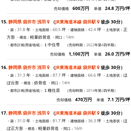
600万円
24.8 万円/坪
売却価格
単価
15.
静岡県 袋井市 浅羽
（
JR東海道本線 袋井駅
徒歩 30分）
31.8 年
60.5 坪
42.4 坪
正
・築：
・土地面積：
・建物面積：
・土地形状：
方形
軽量鉄骨造
14m
・構造：
・間口：
１中住専
・都市計画(用途地域)：
（売却時期：2022年第4四半期）
1,100万円
26.0 万円/坪
売却価格
単価
16.
静岡県 袋井市 浅羽
（
JR東海道本線 袋井駅
徒歩 30分）
31.3 年
87.7 坪
66.6 坪
ほ
・築：
・土地面積：
・建物面積：
・土地形状：
ぼ台形
鉄骨造
14m
・構造：
・間口：
１種住居
・都市計画(用途地域)：
（売却時期：2014年第2四半期）
470万円
7.1 万円/坪
売却価格
単価
17.
静岡県 袋井市 浅羽
（
JR東海道本線 袋井駅
徒歩 30分）
31.0 年
81.7 坪
36.3 坪
ほ
・築：
・土地面積：
・建物面積：
・土地形状：
ぼ正方形
軽量鉄骨造
16m
・構造：
・間口：