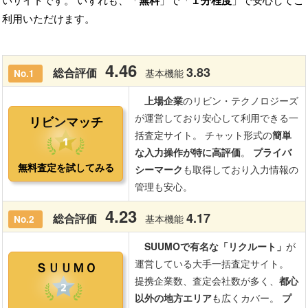
いサイトです。 いずれも、「
無料
」で「
１分程度
」で安心してご
利用いただけます。