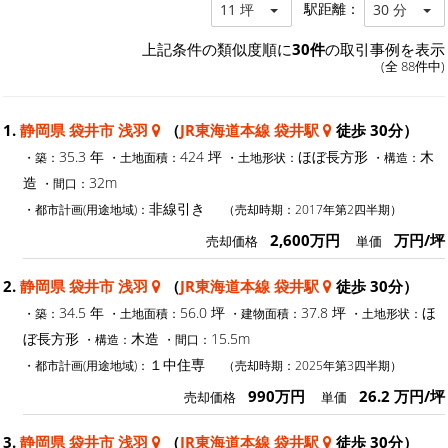
駅距離：
11 坪
30 分
上記条件の類似度順に
30件
の取引事例を表示
(全 88件中)
1.
静岡県 袋井市 浅羽
（
JR東海道本線 袋井駅
徒歩 30分）
35.3 年
424 坪
ほぼ長方形
木
・築：
・土地面積：
・土地形状：
・構造：
造
32m
・間口：
非線引き
・都市計画(用途地域)：
（売却時期：2017年第2四半期）
2,600万円
万円/坪
売却価格
単価
2.
静岡県 袋井市 浅羽
（
JR東海道本線 袋井駅
徒歩 30分）
34.5 年
56.0 坪
37.8 坪
ほ
・築：
・土地面積：
・建物面積：
・土地形状：
ぼ長方形
木造
15.5m
・構造：
・間口：
１中住専
・都市計画(用途地域)：
（売却時期：2025年第3四半期）
990万円
26.2 万円/坪
売却価格
単価
3.
静岡県 袋井市 浅羽
（
JR東海道本線 袋井駅
徒歩 30分）