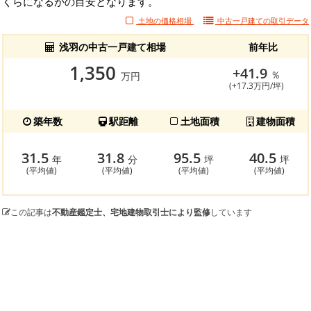
くらになるかの目安となります。
土地の価格相場
中古一戸建ての
取引データ
浅羽の中古一戸建て相場
前年比
1,350
+41.9
％
万円
(+17.3万円/坪)
築年数
駅距離
土地面積
建物面積
31.5
31.8
95.5
40.5
年
分
坪
坪
(平均値)
(平均値)
(平均値)
(平均値)
この記事は
不動産鑑定士、宅地建物取引士により監修
しています