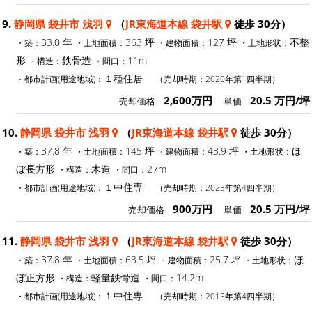
9.
静岡県 袋井市 浅羽
（
JR東海道本線 袋井駅
徒歩 30分）
33.0 年
363 坪
127 坪
不整
・築：
・土地面積：
・建物面積：
・土地形状：
形
鉄骨造
11m
・構造：
・間口：
１種住居
・都市計画(用途地域)：
（売却時期：2020年第1四半期）
2,600万円
20.5 万円/坪
売却価格
単価
10.
静岡県 袋井市 浅羽
（
JR東海道本線 袋井駅
徒歩 30分）
37.8 年
145 坪
43.9 坪
ほ
・築：
・土地面積：
・建物面積：
・土地形状：
ぼ長方形
木造
27m
・構造：
・間口：
１中住専
・都市計画(用途地域)：
（売却時期：2023年第4四半期）
900万円
20.5 万円/坪
売却価格
単価
11.
静岡県 袋井市 浅羽
（
JR東海道本線 袋井駅
徒歩 30分）
37.8 年
63.5 坪
25.7 坪
ほ
・築：
・土地面積：
・建物面積：
・土地形状：
ぼ正方形
軽量鉄骨造
14.2m
・構造：
・間口：
１中住専
・都市計画(用途地域)：
（売却時期：2015年第4四半期）