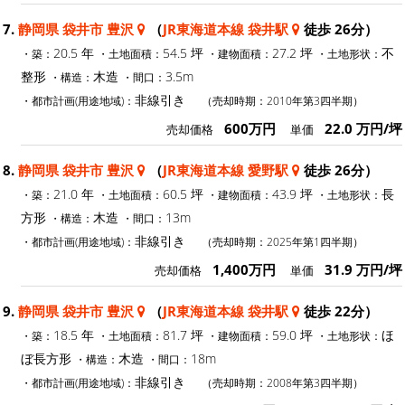
7.
静岡県 袋井市 豊沢
（
JR東海道本線 袋井駅
徒歩 26分）
20.5 年
54.5 坪
27.2 坪
不
・築：
・土地面積：
・建物面積：
・土地形状：
整形
木造
3.5m
・構造：
・間口：
非線引き
・都市計画(用途地域)：
（売却時期：2010年第3四半期）
600万円
22.0 万円/坪
売却価格
単価
8.
静岡県 袋井市 豊沢
（
JR東海道本線 愛野駅
徒歩 26分）
21.0 年
60.5 坪
43.9 坪
長
・築：
・土地面積：
・建物面積：
・土地形状：
方形
木造
13m
・構造：
・間口：
非線引き
・都市計画(用途地域)：
（売却時期：2025年第1四半期）
1,400万円
31.9 万円/坪
売却価格
単価
9.
静岡県 袋井市 豊沢
（
JR東海道本線 袋井駅
徒歩 22分）
18.5 年
81.7 坪
59.0 坪
ほ
・築：
・土地面積：
・建物面積：
・土地形状：
ぼ長方形
木造
18m
・構造：
・間口：
非線引き
・都市計画(用途地域)：
（売却時期：2008年第3四半期）