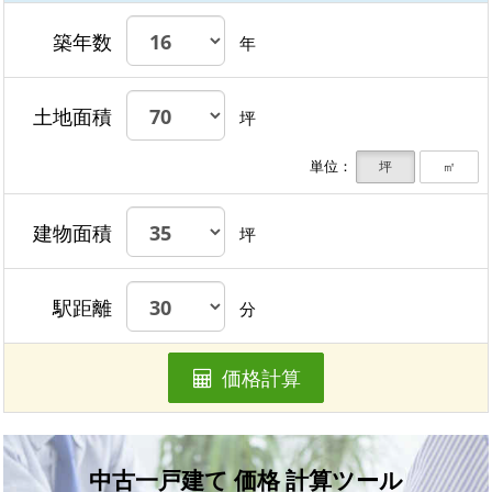
築年数
年
土地面積
坪
単位：
坪
㎡
建物面積
坪
駅距離
分
価格計算
中古一戸建て 価格 計算ツール