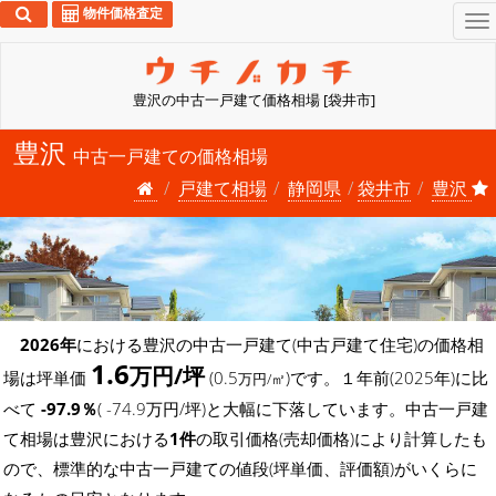
物件価格査定
To
na
豊沢の中古一戸建て価格相場 [袋井市]
豊沢
中古一戸建ての価格相場
戸建て相場
静岡県
袋井市
豊沢
2026年
における豊沢の中古一戸建て(中古戸建て住宅)の価格相
1.6
万円/坪
場は坪単価
(0.5
)です。１年前(2025年)に比
万円/㎡
べて
-97.9％
( -74.9万円/坪)と大幅に下落しています。中古一戸建
て相場は豊沢における
1件
の取引価格(売却価格)により計算したも
ので、標準的な中古一戸建ての値段(坪単価、評価額)がいくらに