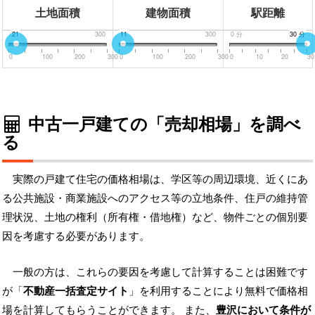
土地面積
建物面積
駅距離
0
21
300
0
11
300
0
分
30
30
分
分
0
100
200
300
0
100
200
300
0
10
20
30
中古一戸建ての「売却相場」を調べ
る
実際の戸建て住宅の価格相場は、学区等の周辺環境、近くにあ
る公共施設・商業施設へのアクセス等の立地条件、住戸の維持管
理状況、土地の権利（所有権・借地権）など、物件ごとの個別要
因を考慮する必要があります。
一般の方は、これらの要因を考慮して計算することは困難です
が「
不動産一括査定サイト
」を利用することにより無料で価格相
場を計算してもらうことができます。 また、
豊沢において条件が