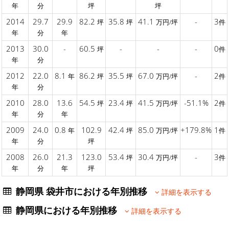
年
分
坪
坪
2014
29.7
29.9
82.2
35.8
41.1
-
3
坪
坪
万円/坪
件
年
分
年
2013
30.0
-
60.5
-
-
-
0
坪
件
年
分
2012
22.0
8.1
86.2
35.5
67.0
-
2
年
坪
坪
万円/坪
件
年
分
2010
28.0
13.6
54.5
23.4
41.5
-51.1%
2
坪
坪
万円/坪
件
年
分
年
2009
24.0
0.8
102.9
42.4
85.0
+179.8%
1
年
坪
万円/坪
件
年
分
坪
2008
26.0
21.3
123.0
53.4
30.4
-
3
坪
万円/坪
件
年
分
年
坪
静岡県 袋井市における年別推移
詳細を表示する
静岡県における年別推移
詳細を表示する