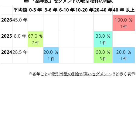
『築年数』セグメントの取引物件の内訳
平均値
0-3 年
3-6 年
6-10 年
10-20 年
20-40 年
40 年 以上
2026
45.0 年
100.0 ％
1 件
2025
8.0 年
67.0 ％
33.0 ％
2 件
1 件
2024
28.5 年
20.0 ％
60.0 ％
20.0 ％
1 件
3 件
1 件
※各年ごとの
取引件数の割合が高いセグメント
ほど赤く表示