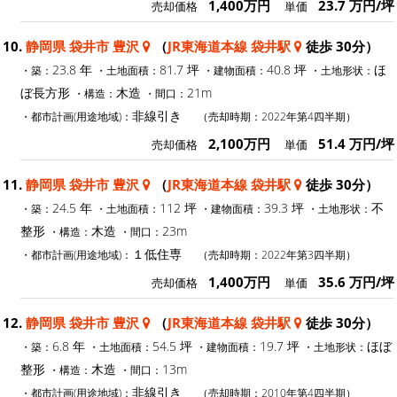
1,400万円
23.7 万円/坪
売却価格
単価
10.
静岡県 袋井市 豊沢
（
JR東海道本線 袋井駅
徒歩 30分）
23.8 年
81.7 坪
40.8 坪
ほ
・築：
・土地面積：
・建物面積：
・土地形状：
ぼ長方形
木造
21m
・構造：
・間口：
非線引き
・都市計画(用途地域)：
（売却時期：2022年第4四半期）
2,100万円
51.4 万円/坪
売却価格
単価
11.
静岡県 袋井市 豊沢
（
JR東海道本線 袋井駅
徒歩 30分）
24.5 年
112 坪
39.3 坪
不
・築：
・土地面積：
・建物面積：
・土地形状：
整形
木造
23m
・構造：
・間口：
１低住専
・都市計画(用途地域)：
（売却時期：2022年第3四半期）
1,400万円
35.6 万円/坪
売却価格
単価
12.
静岡県 袋井市 豊沢
（
JR東海道本線 袋井駅
徒歩 30分）
6.8 年
54.5 坪
19.7 坪
ほぼ
・築：
・土地面積：
・建物面積：
・土地形状：
整形
木造
13m
・構造：
・間口：
非線引き
・都市計画(用途地域)：
（売却時期：2010年第4四半期）