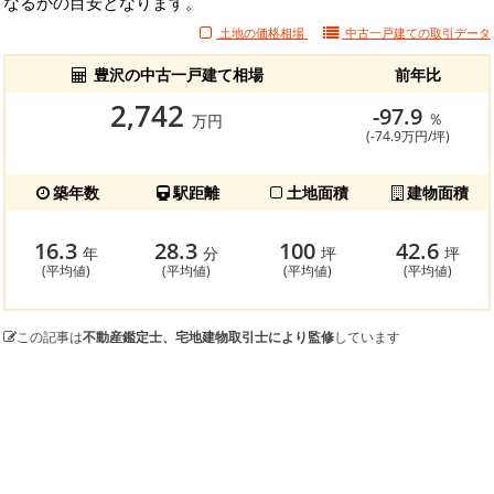
なるかの目安となります。
土地の価格相場
中古一戸建ての
取引データ
豊沢の中古一戸建て相場
前年比
2,742
-97.9
％
万円
(-74.9万円/坪)
築年数
駅距離
土地面積
建物面積
16.3
28.3
100
42.6
年
分
坪
坪
(平均値)
(平均値)
(平均値)
(平均値)
この記事は
不動産鑑定士、宅地建物取引士により監修
しています