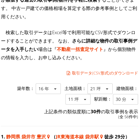
す。 中古一戸建ての価格相場を算定する際の参考事例としてご利
用ください。
検索した取引データはExcel等で利用可能なCSV形式でダウンロ
ードすることができます。 なお、
さらに詳細な物件の取引事例デ
ータを入手したい
場合は『
不動産一括査定サイト
』から個別物件
の情報を入力し、お申し込みください。
取引データ(CSV形式)のダウンロード
築年数：
土地面積：
建物面積：
16 年
21 坪
駅距離：
11 坪
30 分
上記条件の類似度順に
30件
の取引事例を表示
(全 56件中)
1.
静岡県 袋井市 豊沢
（
JR東海道本線 袋井駅
徒歩 29分）