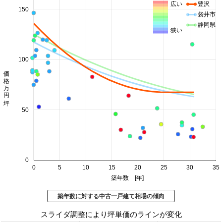
広い
豊沢
150
袋井市
静岡県
狭い
100
価格 万円/坪
50
0
0
5
10
15
20
25
30
35
築年数 [年]
築年数に対する中古一戸建て相場の傾向
スライダ調整により坪単価のラインが変化