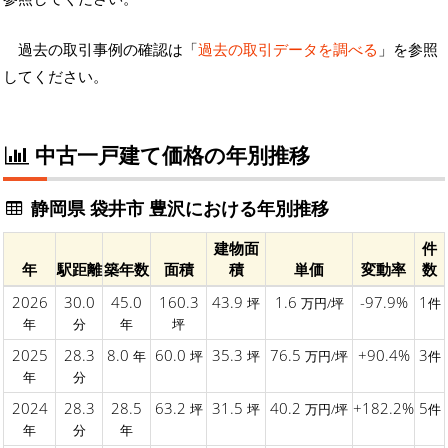
過去の取引事例の確認は「
過去の取引データを調べる
」を参照
してください。
中古一戸建て価格の年別推移
静岡県 袋井市 豊沢における年別推移
建物面
件
年
駅距離
築年数
面積
積
単価
変動率
数
2026
30.0
45.0
160.3
43.9
1.6
-97.9%
1
坪
万円/坪
件
年
分
年
坪
2025
28.3
8.0
60.0
35.3
76.5
+90.4%
3
年
坪
坪
万円/坪
件
年
分
2024
28.3
28.5
63.2
31.5
40.2
+182.2%
5
坪
坪
万円/坪
件
年
分
年