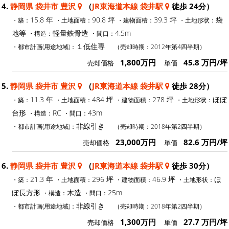
4.
静岡県 袋井市 豊沢
（
JR東海道本線 袋井駅
徒歩 24分）
15.8 年
90.8 坪
39.3 坪
袋
・築：
・土地面積：
・建物面積：
・土地形状：
地等
軽量鉄骨造
4.5m
・構造：
・間口：
１低住専
・都市計画(用途地域)：
（売却時期：2012年第4四半期）
1,800万円
45.8 万円/坪
売却価格
単価
5.
静岡県 袋井市 豊沢
（
JR東海道本線 袋井駅
徒歩 28分）
11.3 年
484 坪
278 坪
ほぼ
・築：
・土地面積：
・建物面積：
・土地形状：
台形
RC
43m
・構造：
・間口：
非線引き
・都市計画(用途地域)：
（売却時期：2018年第2四半期）
23,000万円
82.6 万円/坪
売却価格
単価
6.
静岡県 袋井市 豊沢
（
JR東海道本線 袋井駅
徒歩 30分）
21.3 年
296 坪
46.9 坪
ほ
・築：
・土地面積：
・建物面積：
・土地形状：
ぼ長方形
木造
25m
・構造：
・間口：
非線引き
・都市計画(用途地域)：
（売却時期：2018年第2四半期）
1,300万円
27.7 万円/坪
売却価格
単価