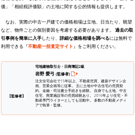
価」「相続税評価額」の土地に関する公的情報も提供します。
なお、実際の中古一戸建ての価格相場は立地、日当たり、眺望
など、物件ごとの個別要因を考慮する必要があります。
過去の取
引事例を簡単に入手
したり、
詳細な価格相場を調べる
には無料で
利用できる『
不動産一括査定サイト
』をご利用ください。
宅地建物取引士・日商簿記2級
岩野 愛弓
(監修者)
注文住宅会社で15年以上、不動産売買、建築デザイン企
画、営業企画等に従事。 主に土地や中古住宅の売買契
約、金融・司法書士手続きを経験。
自身でも土地、中古
住宅、商業施設等の売買経験あり。 2016年より住宅・不
【監修者】
動産専門ライターとしても活動中。 多数の不動産メディ
アで執筆・監修。