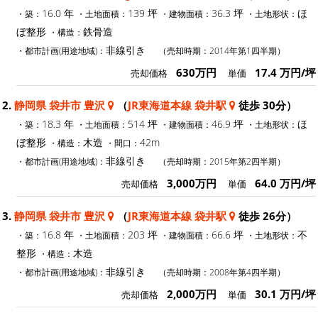
16.0 年
139 坪
36.3 坪
ほ
・築：
・土地面積：
・建物面積：
・土地形状：
ぼ整形
鉄骨造
・構造：
非線引き
・都市計画(用途地域)：
（売却時期：2014年第1四半期）
630万円
17.4 万円/坪
売却価格
単価
2.
静岡県 袋井市 豊沢
（
JR東海道本線 袋井駅
徒歩 30分）
18.3 年
514 坪
46.9 坪
ほ
・築：
・土地面積：
・建物面積：
・土地形状：
ぼ整形
木造
42m
・構造：
・間口：
非線引き
・都市計画(用途地域)：
（売却時期：2015年第2四半期）
3,000万円
64.0 万円/坪
売却価格
単価
3.
静岡県 袋井市 豊沢
（
JR東海道本線 袋井駅
徒歩 26分）
16.8 年
203 坪
66.6 坪
不
・築：
・土地面積：
・建物面積：
・土地形状：
整形
木造
・構造：
非線引き
・都市計画(用途地域)：
（売却時期：2008年第4四半期）
2,000万円
30.1 万円/坪
売却価格
単価