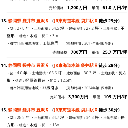
1,200万円
61.0 万円/坪
売却価格
単価
13.
静岡県 袋井市 豊沢
（
JR東海道本線 袋井駅
徒歩 29分）
27.8 年
54.5 坪
27.2 坪
不
・築：
・土地面積：
・建物面積：
・土地形状：
整形
木造
3m
・構造：
・間口：
１低住専
・都市計画(用途地域)：
（売却時期：2017年第4四半期）
700万円
25.7 万円/坪
売却価格
単価
14.
静岡県 袋井市 豊沢
（
JR東海道本線 袋井駅
徒歩 28分）
4.0 年
66.6 坪
30.3 坪
長方
・築：
・土地面積：
・建物面積：
・土地形状：
形
軽量鉄骨造
12.5m
・構造：
・間口：
非線引き
・都市計画(用途地域)：
（売却時期：2024年第1四半期）
3,300万円
109 万円/坪
売却価格
単価
15.
静岡県 袋井市 豊沢
（
JR東海道本線 袋井駅
徒歩 30分）
28.5 年
84.7 坪
34.8 坪
長
・築：
・土地面積：
・建物面積：
・土地形状：
方形
木造
13m
・構造：
・間口：