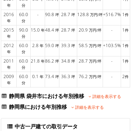
年
分
2016
60.0
-
90.8
28.7
128.8
+516.7%
1
坪
坪
万円/坪
件
年
分
2015
90.0
15.0
48.4
28.7
20.9
-
1
年
坪
坪
万円/坪
件
年
分
2012
60.0
2.8
59.0
39.3
58.5
+103.5%
1
年
坪
坪
万円/坪
件
年
分
2011
60.0
21.8
86.2
34.8
28.7
-
1
年
坪
坪
万円/坪
件
年
分
2009
60.0
0.1
73.4
36.3
76.2
-
2
年
坪
坪
万円/坪
件
年
分
静岡県 袋井市における年別推移
詳細を表示する
静岡県における年別推移
詳細を表示する
中古一戸建ての取引データ