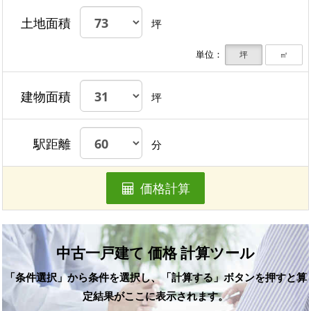
土地面積
坪
単位：
坪
㎡
建物面積
坪
駅距離
分
価格計算
中古一戸建て 価格 計算ツール
「条件選択」から条件を選択し、「計算する」ボタンを押すと算
定結果がここに表示されます。