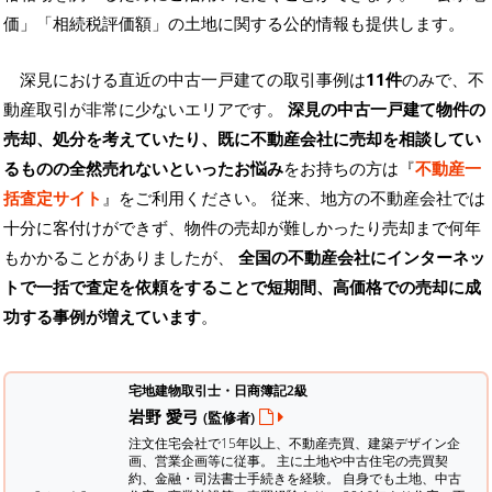
価」「相続税評価額」の土地に関する公的情報も提供します。
深見における直近の中古一戸建ての取引事例は
11件
のみで、不
動産取引が非常に少ないエリアです。
深見の中古一戸建て物件の
売却、処分を考えていたり、既に不動産会社に売却を相談してい
るものの全然売れないといったお悩み
をお持ちの方は『
不動産一
括査定サイト
』をご利用ください。 従来、地方の不動産会社では
十分に客付けができず、物件の売却が難しかったり売却まで何年
もかかることがありましたが、
全国の不動産会社にインターネッ
トで一括で査定を依頼をすることで短期間、高価格での売却に成
功する事例が増えています
。
宅地建物取引士・日商簿記2級
岩野 愛弓
(監修者)
注文住宅会社で15年以上、不動産売買、建築デザイン企
画、営業企画等に従事。 主に土地や中古住宅の売買契
約、金融・司法書士手続きを経験。
自身でも土地、中古