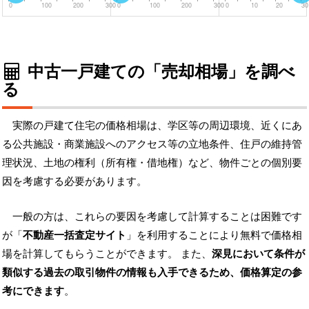
0
100
200
300
0
100
200
300
0
10
20
30
中古一戸建ての「売却相場」を調べ
る
実際の戸建て住宅の価格相場は、学区等の周辺環境、近くにあ
る公共施設・商業施設へのアクセス等の立地条件、住戸の維持管
理状況、土地の権利（所有権・借地権）など、物件ごとの個別要
因を考慮する必要があります。
一般の方は、これらの要因を考慮して計算することは困難です
が「
不動産一括査定サイト
」を利用することにより無料で価格相
場を計算してもらうことができます。 また、
深見において条件が
類似する過去の取引物件の情報も入手できるため、価格算定の参
考にできます
。