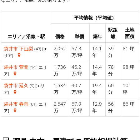
平均情報（平均値）
駅距
土地
エリア／沿線・駅
価格
単価
築年
離
面積
袋井市
下山梨
2,052
57.3
14.1
39
81 坪
(43) [エ
万
万/坪
年
分
リア]
袋井市
萱間
1,736
46.2
14.4
78
98 坪
(14) [エリ
万
万/坪
年
分
ア]
袋井市
延久
1,584
40.7
19.4
60
101
(9) [エリ
万
万/坪
年
分
坪
ア]
袋井市
春岡
2,647
67.9
12.9
56
86 坪
(61) [エリ
万
万/坪
年
分
ア]