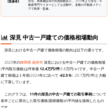
住宅、商業施設等の売買経験あり。 2016年より住宅・不
【監修者】
動産専門ライターとしても活動中。 多数の不動産メディ
アで執筆・監修。
深見 中古一戸建ての価格相場動向
深見における中古一戸建て価格相場の動向は以下の通りです。
2025年の
静岡県 袋井市
深見における中古一戸建ての価格相場
(平均取引価格)は坪単価
12.4万円/坪
(3.8万円/㎡)です。中古一戸
建て相場は１年前(2024年)に比べて
-62.5％
( -20.7万円/坪)と大幅
に下落しています。
このグラフは、
11件の深見の中古一戸建ての取引事例
について
各年ごとに算出した取引価格(面積価格)の平均値を描画したもの
です。