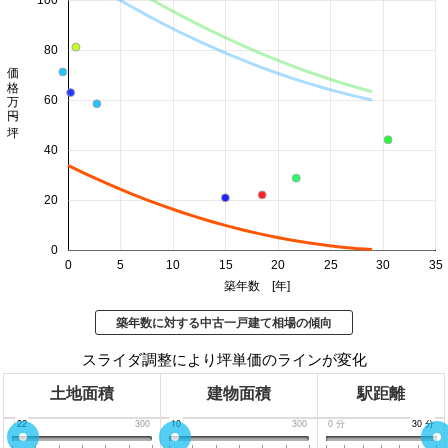
100
80
価格 万円/坪
60
40
20
0
0
5
10
15
20
25
30
35
築年数 [年]
築年数に対する中古一戸建て相場の傾向
スライダ調整により坪単価のラインが変化
土地面積
建物面積
駅距離
0
22
300
0
10
300
0
分
30
30
分
分