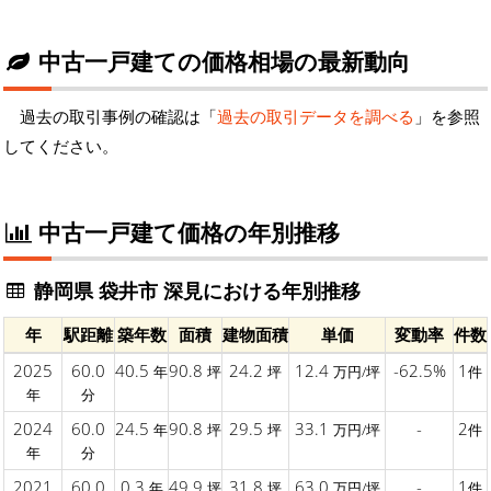
中古一戸建ての価格相場の最新動向
過去の取引事例の確認は「
過去の取引データを調べる
」を参照
してください。
中古一戸建て価格の年別推移
静岡県 袋井市 深見における年別推移
年
駅距離
築年数
面積
建物面積
単価
変動率
件数
2025
60.0
40.5
90.8
24.2
12.4
-62.5%
1
年
坪
坪
万円/坪
件
年
分
2024
60.0
24.5
90.8
29.5
33.1
-
2
年
坪
坪
万円/坪
件
年
分
2021
60.0
0.3
49.9
31.8
63.0
-
1
年
坪
坪
万円/坪
件