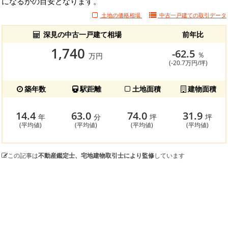
になるかの目安となります。
土地の価格相場
中古一戸建ての
取引データ
深見の中古一戸建て相場
前年比
1,740
-62.5
％
万円
(-20.7万円/坪)
築年数
駅距離
土地面積
建物面積
14.4
63.0
74.0
31.9
年
分
坪
坪
(平均値)
(平均値)
(平均値)
(平均値)
この記事は
不動産鑑定士、宅地建物取引士により監修
しています