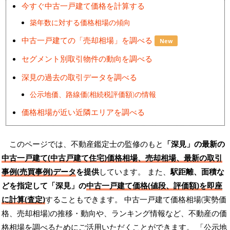
今すぐ中古一戸建て価格を計算する
築年数に対する価格相場の傾向
中古一戸建ての「売却相場」を調べる
New
セグメント別取引物件の動向を調べる
深見の過去の取引データを調べる
公示地価、路線価(相続税評価額)の情報
価格相場が近い近隣エリアを調べる
このページでは、不動産鑑定士の監修のもと
「深見」の最新の
中古一戸建て(中古戸建て住宅)価格相場、売却相場、最新の取引
事例(売買事例)データ
を提供
しています。 また、
駅距離、面積な
どを指定して「深見」の
中古一戸建て価格(値段、評価額)を即座
に計算(査定)
することもできます。 中古一戸建て価格相場(実勢価
格、売却相場)の推移・動向や、ランキング情報など、不動産の価
格相場を調べるためにご活用いただくことができます。
「公示地