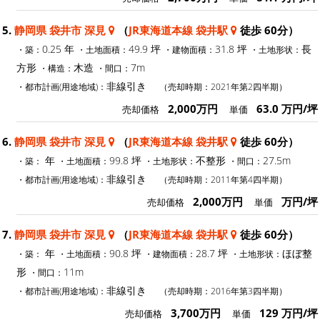
5.
静岡県 袋井市 深見
（
JR東海道本線 袋井駅
徒歩 60分）
0.25 年
49.9 坪
31.8 坪
長
・築：
・土地面積：
・建物面積：
・土地形状：
方形
木造
7m
・構造：
・間口：
非線引き
・都市計画(用途地域)：
（売却時期：2021年第2四半期）
2,000万円
63.0 万円/坪
売却価格
単価
6.
静岡県 袋井市 深見
（
JR東海道本線 袋井駅
徒歩 60分）
年
99.8 坪
不整形
27.5m
・築：
・土地面積：
・土地形状：
・間口：
非線引き
・都市計画(用途地域)：
（売却時期：2011年第4四半期）
2,000万円
万円/坪
売却価格
単価
7.
静岡県 袋井市 深見
（
JR東海道本線 袋井駅
徒歩 60分）
年
90.8 坪
28.7 坪
ほぼ整
・築：
・土地面積：
・建物面積：
・土地形状：
形
11m
・間口：
非線引き
・都市計画(用途地域)：
（売却時期：2016年第3四半期）
3,700万円
129 万円/坪
売却価格
単価