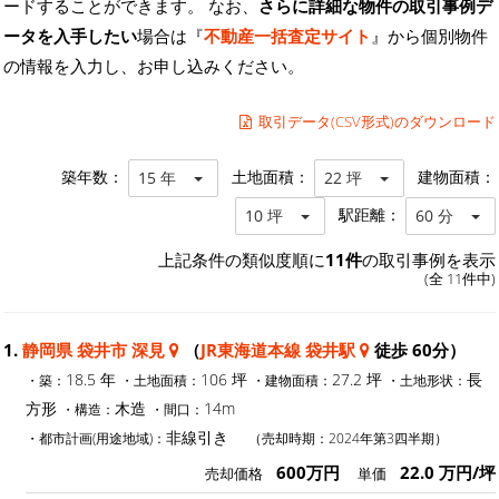
ードすることができます。 なお、
さらに詳細な物件の取引事例デ
ータを入手したい
場合は『
不動産一括査定サイト
』から個別物件
の情報を入力し、お申し込みください。
取引データ(CSV形式)のダウンロード
築年数：
土地面積：
建物面積：
15 年
22 坪
駅距離：
10 坪
60 分
上記条件の類似度順に
11件
の取引事例を表示
(全 11件中)
1.
静岡県 袋井市 深見
（
JR東海道本線 袋井駅
徒歩 60分）
18.5 年
106 坪
27.2 坪
長
・築：
・土地面積：
・建物面積：
・土地形状：
方形
木造
14m
・構造：
・間口：
非線引き
・都市計画(用途地域)：
（売却時期：2024年第3四半期）
600万円
22.0 万円/坪
売却価格
単価