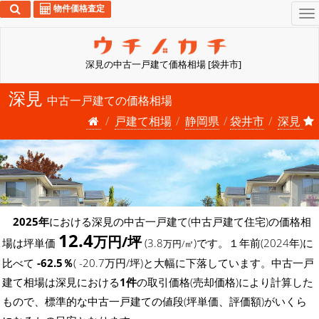
物件価格査定
To
na
深見の中古一戸建て価格相場 [袋井市]
深見
中古一戸建ての価格相場
戸建て相場
静岡県
袋井市
深見
2025年
における深見の中古一戸建て(中古戸建て住宅)の価格相
12.4
万円/坪
場は坪単価
(3.8
)です。１年前(2024年)に
万円/㎡
比べて
-62.5％
( -20.7万円/坪)と大幅に下落しています。中古一戸
建て相場は深見における
1件
の取引価格(売却価格)により計算した
もので、標準的な中古一戸建ての値段(坪単価、評価額)がいくら