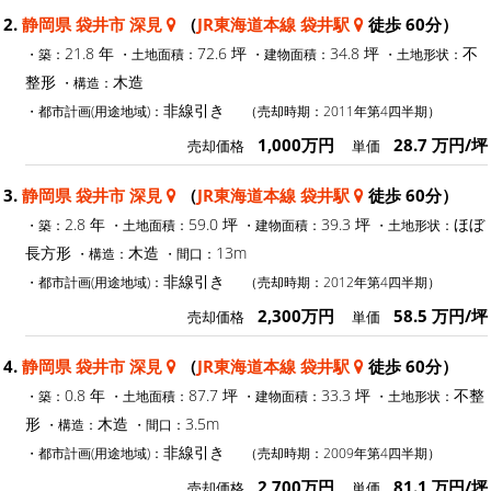
2.
静岡県 袋井市 深見
（
JR東海道本線 袋井駅
徒歩 60分）
21.8 年
72.6 坪
34.8 坪
不
・築：
・土地面積：
・建物面積：
・土地形状：
整形
木造
・構造：
非線引き
・都市計画(用途地域)：
（売却時期：2011年第4四半期）
1,000万円
28.7 万円/坪
売却価格
単価
3.
静岡県 袋井市 深見
（
JR東海道本線 袋井駅
徒歩 60分）
2.8 年
59.0 坪
39.3 坪
ほぼ
・築：
・土地面積：
・建物面積：
・土地形状：
長方形
木造
13m
・構造：
・間口：
非線引き
・都市計画(用途地域)：
（売却時期：2012年第4四半期）
2,300万円
58.5 万円/坪
売却価格
単価
4.
静岡県 袋井市 深見
（
JR東海道本線 袋井駅
徒歩 60分）
0.8 年
87.7 坪
33.3 坪
不整
・築：
・土地面積：
・建物面積：
・土地形状：
形
木造
3.5m
・構造：
・間口：
非線引き
・都市計画(用途地域)：
（売却時期：2009年第4四半期）
2,700万円
81.1 万円/坪
売却価格
単価