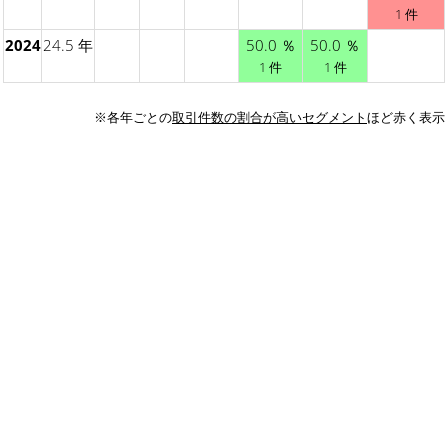
1 件
2024
24.5 年
50.0 ％
50.0 ％
1 件
1 件
※各年ごとの
取引件数の割合が高いセグメント
ほど赤く表示