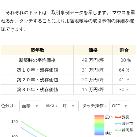
それぞれのドットは、取引事例データを示します。 マウスを重
ねるか、タッチすることにより用途地域等の取引事例の詳細を確
認できます。
築年数
価格
割合
新築時の平均価格
49 万円/坪
100 %
築１０年・残存価値
31 万円/坪
64 %
築２０年・残存価値
20 万円/坪
41 %
築３０年・残存価値
15 万円/坪
30 %
色分け：
単位：
タッチ操作：
面積
坪
OFF
広い
深見
120
袋井市
静岡県
狭い