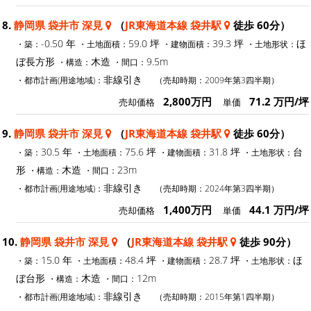
8.
静岡県 袋井市 深見
（
JR東海道本線 袋井駅
徒歩 60分）
-0.50 年
59.0 坪
39.3 坪
ほ
・築：
・土地面積：
・建物面積：
・土地形状：
ぼ長方形
木造
9.5m
・構造：
・間口：
非線引き
・都市計画(用途地域)：
（売却時期：2009年第3四半期）
2,800万円
71.2 万円/坪
売却価格
単価
9.
静岡県 袋井市 深見
（
JR東海道本線 袋井駅
徒歩 60分）
30.5 年
75.6 坪
31.8 坪
台
・築：
・土地面積：
・建物面積：
・土地形状：
形
木造
23m
・構造：
・間口：
非線引き
・都市計画(用途地域)：
（売却時期：2024年第3四半期）
1,400万円
44.1 万円/坪
売却価格
単価
10.
静岡県 袋井市 深見
（
JR東海道本線 袋井駅
徒歩 90分）
15.0 年
48.4 坪
28.7 坪
ほ
・築：
・土地面積：
・建物面積：
・土地形状：
ぼ台形
木造
12m
・構造：
・間口：
非線引き
・都市計画(用途地域)：
（売却時期：2015年第1四半期）