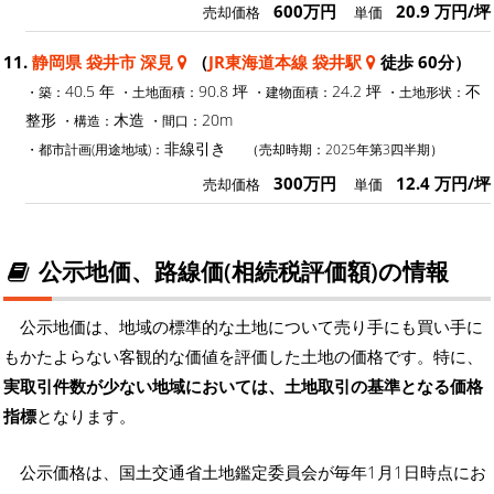
600万円
20.9 万円/坪
売却価格
単価
11.
静岡県 袋井市 深見
（
JR東海道本線 袋井駅
徒歩 60分）
40.5 年
90.8 坪
24.2 坪
不
・築：
・土地面積：
・建物面積：
・土地形状：
整形
木造
20m
・構造：
・間口：
非線引き
・都市計画(用途地域)：
（売却時期：2025年第3四半期）
300万円
12.4 万円/坪
売却価格
単価
公示地価、路線価(相続税評価額)の情報
公示地価は、地域の標準的な土地について売り手にも買い手に
もかたよらない客観的な価値を評価した土地の価格です。特に、
実取引件数が少ない地域においては、土地取引の基準となる価格
指標
となります。
公示価格は、国土交通省土地鑑定委員会が毎年1月1日時点にお