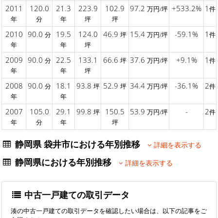
2011
120.0
21.3
223.9
102.9
97.2
+533.2%
1
万円/坪
件
年
分
年
坪
坪
2010
90.0
19.5
124.0
46.9
15.4
-59.1%
1
分
坪
万円/坪
件
年
年
坪
2009
90.0
22.5
133.1
66.6
37.6
+9.1%
1
分
坪
万円/坪
件
年
年
坪
2008
90.0
18.1
93.8
52.9
34.4
-36.1%
2
分
坪
坪
万円/坪
件
年
年
2007
105.0
29.1
99.8
150.5
53.9
-
2
坪
万円/坪
件
年
分
年
坪
静岡県 袋井市における年別推移
詳細を表示する
静岡県における年別推移
詳細を表示する
中古一戸建ての取引データ
湊の中古一戸建ての取引データを確認したい場合は、以下の記事をご