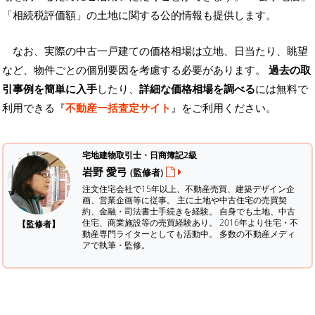
「相続税評価額」の土地に関する公的情報も提供します。
なお、実際の中古一戸建ての価格相場は立地、日当たり、眺望
など、物件ごとの個別要因を考慮する必要があります。
過去の取
引事例を簡単に入手
したり、
詳細な価格相場を調べる
には無料で
利用できる『
不動産一括査定サイト
』をご利用ください。
宅地建物取引士・日商簿記2級
岩野 愛弓
(監修者)
注文住宅会社で15年以上、不動産売買、建築デザイン企
画、営業企画等に従事。 主に土地や中古住宅の売買契
約、金融・司法書士手続きを経験。
自身でも土地、中古
住宅、商業施設等の売買経験あり。 2016年より住宅・不
【監修者】
動産専門ライターとしても活動中。 多数の不動産メディ
アで執筆・監修。