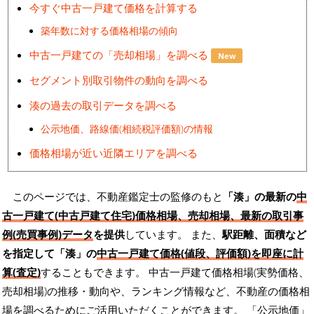
今すぐ中古一戸建て価格を計算する
築年数に対する価格相場の傾向
中古一戸建ての「売却相場」を調べる
New
セグメント別取引物件の動向を調べる
湊の過去の取引データを調べる
公示地価、路線価(相続税評価額)の情報
価格相場が近い近隣エリアを調べる
このページでは、不動産鑑定士の監修のもと
「湊」の最新の
中
古一戸建て(中古戸建て住宅)価格相場、売却相場、最新の取引事
例(売買事例)データ
を提供
しています。 また、
駅距離、面積など
を指定して「湊」の
中古一戸建て価格(値段、評価額)を即座に計
算(査定)
することもできます。 中古一戸建て価格相場(実勢価格、
売却相場)の推移・動向や、ランキング情報など、不動産の価格相
場を調べるためにご活用いただくことができます。
「公示地価」