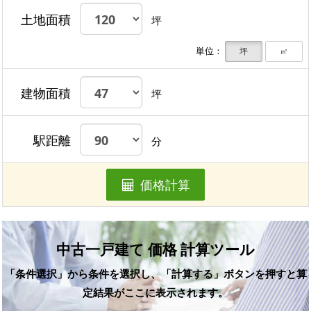
土地面積
坪
単位：
坪
㎡
建物面積
坪
駅距離
分
価格計算
中古一戸建て 価格 計算ツール
「条件選択」から条件を選択し、「計算する」ボタンを押すと算
定結果がここに表示されます。