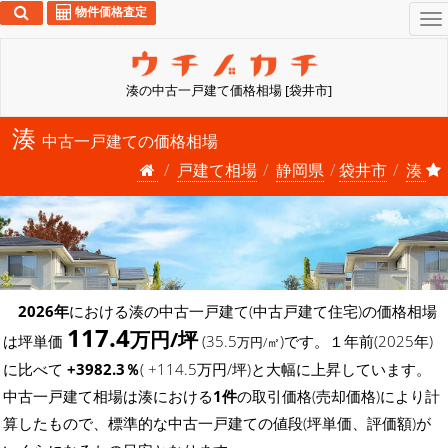
物件価格査定
To
na
湊の中古一戸建て価格相場 [袋井市]
湊
中古一戸建ての価格相場
戸建て相場
静岡県
袋井市
湊
2026年
における湊の中古一戸建て(中古戸建て住宅)の価格相場
117.4
万円/坪
は坪単価
(35.5
)です。１年前(2025年)
万円/㎡
に比べて
+3982.3％
( +114.5万円/坪)と大幅に上昇しています。
中古一戸建て相場は湊における
1件
の取引価格(売却価格)により計
算したもので、標準的な中古一戸建ての値段(坪単価、評価額)が