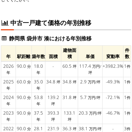
中古一戸建て価格の年別推移
静岡県 袋井市 湊における年別推移
建物面
件
年
駅距離
築年数
面積
積
単価
変動率
数
2026
90.0
18.0
-
60.5
117.4
+3982.3%
1
分
坪
万円/
件
年
年
坪
2025
60.0
35.0
34.8
34.8
2.9
-49.3%
1
分
坪
坪
万円/坪
件
年
年
2024
90.0
53.8
139.2
31.8
5.7
-72.1%
1
分
坪
万円/坪
件
年
年
坪
2023
90.0
37.5
393.3
133.1
20.3
-46.7%
1
分
万円/坪
件
年
年
坪
坪
2022
90.0
28.1
231.9
36.3
38.1
-
3
分
坪
万円/坪
件