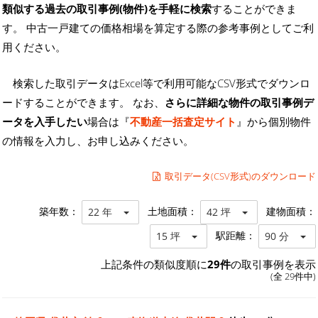
類似する過去の取引事例(物件)を手軽に検索
することができま
す。 中古一戸建ての価格相場を算定する際の参考事例としてご利
用ください。
検索した取引データはExcel等で利用可能なCSV形式でダウンロ
ードすることができます。 なお、
さらに詳細な物件の取引事例デ
ータを入手したい
場合は『
不動産一括査定サイト
』から個別物件
の情報を入力し、お申し込みください。
取引データ(CSV形式)のダウンロード
築年数：
土地面積：
建物面積：
22 年
42 坪
駅距離：
15 坪
90 分
上記条件の類似度順に
29件
の取引事例を表示
(全 29件中)