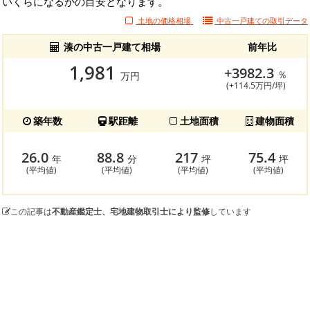
いくらになるかの目安となります。
土地の価格相場
中古一戸建ての
取引データ
湊の中古一戸建て相場
前年比
1,981
+3982.3
％
万円
(+114.5万円/坪)
築年数
駅距離
土地面積
建物面積
26.0
88.8
217
75.4
年
分
坪
坪
(平均値)
(平均値)
(平均値)
(平均値)
この記事は
不動産鑑定士、宅地建物取引士により監修
しています