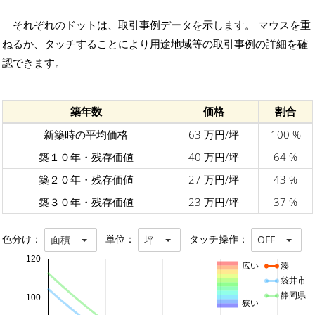
それぞれのドットは、取引事例データを示します。 マウスを重
ねるか、タッチすることにより用途地域等の取引事例の詳細を確
認できます。
築年数
価格
割合
新築時の平均価格
63 万円/坪
100 %
築１０年・残存価値
40 万円/坪
64 %
築２０年・残存価値
27 万円/坪
43 %
築３０年・残存価値
23 万円/坪
37 %
色分け：
単位：
タッチ操作：
面積
坪
OFF
120
広い
湊
袋井市
静岡県
100
狭い