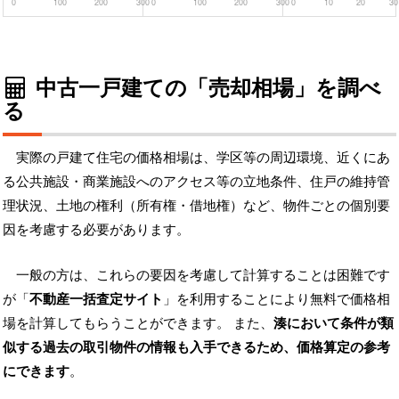
0
100
200
300
0
100
200
300
0
10
20
30
中古一戸建ての「売却相場」を調べ
る
実際の戸建て住宅の価格相場は、学区等の周辺環境、近くにあ
る公共施設・商業施設へのアクセス等の立地条件、住戸の維持管
理状況、土地の権利（所有権・借地権）など、物件ごとの個別要
因を考慮する必要があります。
一般の方は、これらの要因を考慮して計算することは困難です
が「
不動産一括査定サイト
」を利用することにより無料で価格相
場を計算してもらうことができます。 また、
湊において条件が類
似する過去の取引物件の情報も入手できるため、価格算定の参考
にできます
。