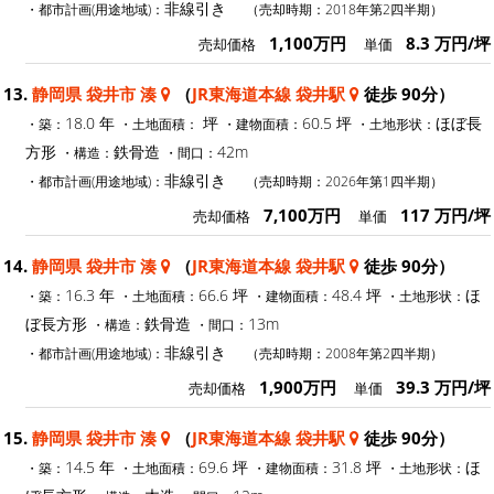
非線引き
・都市計画(用途地域)：
（売却時期：2018年第2四半期）
1,100万円
8.3 万円/坪
売却価格
単価
13.
静岡県 袋井市 湊
（
JR東海道本線 袋井駅
徒歩 90分）
18.0 年
坪
60.5 坪
ほぼ長
・築：
・土地面積：
・建物面積：
・土地形状：
方形
鉄骨造
42m
・構造：
・間口：
非線引き
・都市計画(用途地域)：
（売却時期：2026年第1四半期）
7,100万円
117 万円/坪
売却価格
単価
14.
静岡県 袋井市 湊
（
JR東海道本線 袋井駅
徒歩 90分）
16.3 年
66.6 坪
48.4 坪
ほ
・築：
・土地面積：
・建物面積：
・土地形状：
ぼ長方形
鉄骨造
13m
・構造：
・間口：
非線引き
・都市計画(用途地域)：
（売却時期：2008年第2四半期）
1,900万円
39.3 万円/坪
売却価格
単価
15.
静岡県 袋井市 湊
（
JR東海道本線 袋井駅
徒歩 90分）
14.5 年
69.6 坪
31.8 坪
ほ
・築：
・土地面積：
・建物面積：
・土地形状：