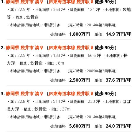
1.
静岡県 袋井市 湊
（
JR東海道本線 袋井駅
徒歩 90分）
22.5 年
363 坪
121 坪
袋地
・築：
・土地面積：
・建物面積：
・土地形状：
等
鉄骨造
・構造：
非線引き
・都市計画(用途地域)：
（売却時期：2014年第3四半期）
1,800万円
14.9 万円/坪
売却価格
単価
2.
静岡県 袋井市 湊
（
JR東海道本線 袋井駅
徒歩 90分）
22.5 年
133 坪
66.6 坪
長
・築：
・土地面積：
・建物面積：
・土地形状：
方形
鉄骨造
8m
・構造：
・間口：
非線引き
・都市計画(用途地域)：
（売却時期：2009年第3四半期）
2,500万円
37.6 万円/坪
売却価格
単価
3.
静岡県 袋井市 湊
（
JR東海道本線 袋井駅
徒歩 90分）
22.8 年
514 坪
233 坪
ほぼ
・築：
・土地面積：
・建物面積：
・土地形状：
長方形
鉄骨造
37m
・構造：
・間口：
非線引き
・都市計画(用途地域)：
（売却時期：2014年第4四半期）
5,600万円
24.0 万円/坪
売却価格
単価