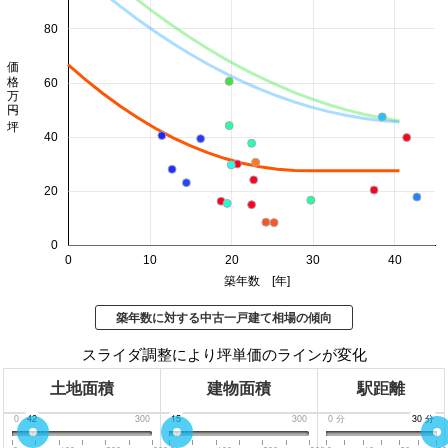
80
価格 万円/坪
60
40
20
0
0
10
20
30
40
築年数 [年]
築年数に対する中古一戸建て相場の傾向
スライダ調整により坪単価のラインが変化
土地面積
建物面積
駅距離
0
42
300
0
15
300
0
分
30
30
分
分