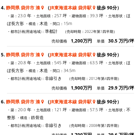
4.
静岡県 袋井市 湊
（
JR東海道本線 袋井駅
徒歩 90分）
23.0 年
257 坪
39.3 坪
ほ
・築：
・土地面積：
・建物面積：
・土地形状：
ぼ長方形
木造
15m
・構造：
・間口：
準都計
・都市計画(用途地域)：
（売却時期：2022年第1四半期）
1,200万円
30.5 万円/坪
売却価格
単価
5.
静岡県 袋井市 湊
（
JR東海道本線 袋井駅
徒歩 90分）
20.8 年
545 坪
63.5 坪
ほ
・築：
・土地面積：
・建物面積：
・土地形状：
ぼ長方形
木造
34.5m
・構造：
・間口：
非線引き
・都市計画(用途地域)：
（売却時期：2012年第4四半期）
1,900万円
29.9 万円/坪
売却価格
単価
6.
静岡県 袋井市 湊
（
JR東海道本線 袋井駅
徒歩 90分）
20.0 年
121 坪
57.5 坪
不
・築：
・土地面積：
・建物面積：
・土地形状：
整形
鉄骨造
・構造：
非線引き
・都市計画(用途地域)：
（売却時期：2008年第1四半期）
1,700万円
29.6 万円/坪