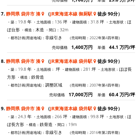
売却価格
単価
7.
静岡県 袋井市 湊
（
JR東海道本線 御厨駅
徒歩 90分）
19.8 年
136 坪
31.8 坪
ほ
・築：
・土地面積：
・建物面積：
・土地形状：
ぼ台形
木造
32m
・構造：
・間口：
非線引き
・都市計画(用途地域)：
（売却時期：2022年第4四半期）
1,400万円
44.1 万円/坪
売却価格
単価
8.
静岡県 袋井市 湊
（
JR東海道本線 袋井駅
徒歩 90分）
19.8 年
坪
281 坪
ほぼ長
・築：
・土地面積：
・建物面積：
・土地形状：
方形
鉄骨造
・構造：
調整区域
・都市計画(用途地域)：
（売却時期：2007年第4四半期）
17,000万円
60.4 万円/坪
売却価格
単価
9.
静岡県 袋井市 湊
（
JR東海道本線 袋井駅
徒歩 90分）
24.3 年
266 坪
99.8 坪
ほ
・築：
・土地面積：
・建物面積：
・土地形状：
ぼ長方形
鉄骨造
19m
・構造：
・間口：
非線引き
・都市計画(用途地域)：
（売却時期：2016年第2四半期）