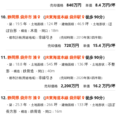
840万円
8.4 万円/坪
売却価格
単価
10.
静岡県 袋井市 湊
（
JR東海道本線 袋井駅
徒歩 90分）
19.5 年
124 坪
46.9 坪
ほ
・築：
・土地面積：
・建物面積：
・土地形状：
ぼ台形
木造
18m
・構造：
・間口：
非線引き
・都市計画(用途地域)：
（売却時期：2010年第3四半期）
720万円
15.4 万円/坪
売却価格
単価
11.
静岡県 袋井市 湊
（
JR東海道本線 袋井駅
徒歩 90分）
18.8 年
545 坪
136 坪
不整
・築：
・土地面積：
・建物面積：
・土地形状：
形
鉄骨造
40m
・構造：
・間口：
非線引き
・都市計画(用途地域)：
（売却時期：2020年第4四半期）
2,200万円
16.2 万円/坪
売却価格
単価
12.
静岡県 袋井市 湊
（
JR東海道本線 袋井駅
徒歩 90分）
25.3 年
266 坪
133 坪
ほぼ
・築：
・土地面積：
・建物面積：
・土地形状：
長方形
鉄骨造
16m
・構造：
・間口：