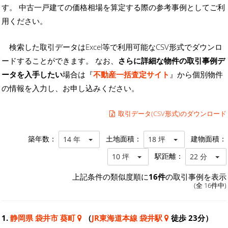
す。 中古一戸建ての価格相場を算定する際の参考事例としてご利
用ください。
検索した取引データはExcel等で利用可能なCSV形式でダウンロ
ードすることができます。 なお、
さらに詳細な物件の取引事例デ
ータを入手したい
場合は『
不動産一括査定サイト
』から個別物件
の情報を入力し、お申し込みください。
取引データ(CSV形式)のダウンロード
築年数：
土地面積：
建物面積：
14 年
18 坪
駅距離：
10 坪
22 分
上記条件の類似度順に
16件
の取引事例を表示
(全 16件中)
1.
静岡県 袋井市 葵町
（
JR東海道本線 袋井駅
徒歩 23分）