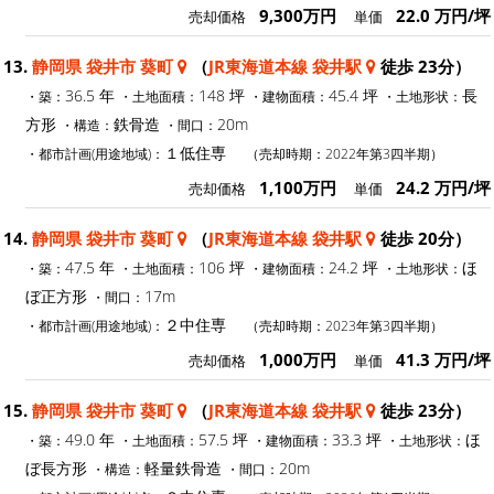
9,300万円
22.0 万円/坪
売却価格
単価
13.
静岡県 袋井市 葵町
（
JR東海道本線 袋井駅
徒歩 23分）
36.5 年
148 坪
45.4 坪
長
・築：
・土地面積：
・建物面積：
・土地形状：
方形
鉄骨造
20m
・構造：
・間口：
１低住専
・都市計画(用途地域)：
（売却時期：2022年第3四半期）
1,100万円
24.2 万円/坪
売却価格
単価
14.
静岡県 袋井市 葵町
（
JR東海道本線 袋井駅
徒歩 20分）
47.5 年
106 坪
24.2 坪
ほ
・築：
・土地面積：
・建物面積：
・土地形状：
ぼ正方形
17m
・間口：
２中住専
・都市計画(用途地域)：
（売却時期：2023年第3四半期）
1,000万円
41.3 万円/坪
売却価格
単価
15.
静岡県 袋井市 葵町
（
JR東海道本線 袋井駅
徒歩 23分）
49.0 年
57.5 坪
33.3 坪
ほ
・築：
・土地面積：
・建物面積：
・土地形状：
ぼ長方形
軽量鉄骨造
20m
・構造：
・間口：