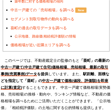
築年数に対する価格相場の傾向
中古一戸建ての「売却相場」を調べる
New
セグメント別取引物件の動向を調べる
葵町の過去の取引データを調べる
公示地価、路線価(相続税評価額)の情報
価格相場が近い近隣エリアを調べる
このページでは、不動産鑑定士の監修のもと
「葵町」の最新の
中古一戸建て(中古戸建て住宅)価格相場、売却相場、最新の取引
事例(売買事例)データ
を提供
しています。 また、
駅距離、面積な
どを指定して「葵町」の
中古一戸建て価格(値段、評価額)を即座
に計算(査定)
することもできます。 中古一戸建て価格相場(実勢価
格、売却相場)の推移・動向や、ランキング情報など、不動産の価
格相場を調べるためにご活用いただくことができます。
「公示地
価」「相続税評価額」の土地に関する公的情報も提供します。