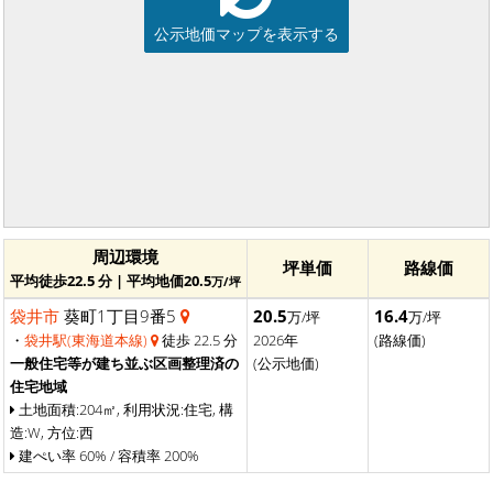
公示地価マップを表示する
周辺環境
坪単価
路線価
平均徒歩22.5 分 | 平均地価20.5
万/坪
袋井市
葵町1丁目9番5
20.5
16.4
万/坪
万/坪
・
袋井駅(東海道本線)
徒歩 22.5 分
2026年
(路線価)
一般住宅等が建ち並ぶ区画整理済の
(公示地価)
住宅地域
土地面積:204㎡, 利用状況:住宅, 構
造:W, 方位:西
建ぺい率 60% / 容積率 200%