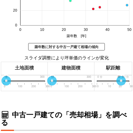
20
0
0
10
20
30
40
50
築年数 [年]
築年数に対する中古一戸建て相場の傾向
スライダ調整により坪単価のラインが変化
土地面積
建物面積
駅距離
0
18
300
0
10
300
0
分
22
分
30
分
0
100
200
300
0
100
200
300
0
10
20
30
中古一戸建ての「売却相場」を調べ
る