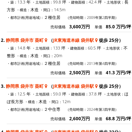
13.3 年
99.8 坪
42.4 坪
長
・築：
・土地面積：
・建物面積：
・土地形状：
方形
木造
14.5m
・構造：
・間口：
２種住居
・都市計画(用途地域)：
（売却時期：2009年第2四半期）
3,600万円
85.0 万円/坪
売却価格
単価
2.
静岡県 袋井市 葵町
（
JR東海道本線 袋井駅
徒歩 25分）
14.8 年
133 坪
60.5 坪
不
・築：
・土地面積：
・建物面積：
・土地形状：
整形
木造
20m
・構造：
・間口：
２種住居
・都市計画(用途地域)：
（売却時期：2013年第4四半期）
2,500万円
41.3 万円/坪
売却価格
単価
3.
静岡県 袋井市 葵町
（
JR東海道本線 袋井駅
徒歩 25分）
12.5 年
59.0 坪
37.8 坪
ほ
・築：
・土地面積：
・建物面積：
・土地形状：
ぼ長方形
木造
12m
・構造：
・間口：
２中住専
・都市計画(用途地域)：
（売却時期：2024年第3四半期）
2,600万円
68.8 万円/坪
売却価格
単価