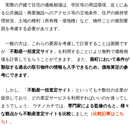
実際の戸建て住宅の価格相場は、学区等の周辺環境、近くにあ
る公共施設・商業施設へのアクセス等の立地条件、住戸の維持管
理状況、土地の権利（所有権・借地権）など、物件ごとの個別要
因を考慮する必要があります。
一般の方は、これらの要因を考慮して計算することは困難です
が「
不動産一括査定サイト
」を利用することにより無料で価格相
場を計算してもらうことができます。 また、
葵町において条件が
類似する過去の取引物件の情報も入手できるため、価格算定の参
考にできます
。
しかし、「
不動産一括査定サイト
」といっても十数社の企業が
提供しており、どの査定サービスを利用すればいいのか迷ってし
まうでしょう。 ウチノカチでは、
専門家による監修のもと、様々
な観点から不動産査定サイトを比較
しました（
比較記事はこち
ら
）。