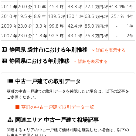
2011
20.0
1.0
45.4
33.3
72.1
+13.4%
1
年
分
年
坪
坪
万円/坪
件
2010
19.5
8.9
139.5
130.1
63.6
-25.1%
4
年
分
年
坪
坪
万円/坪
件
2009
23.0
13.3
99.8
42.4
85.0
-
1
年
分
年
坪
坪
万円/坪
件
2007
23.0
11.8
92.3
43.1
76.8
-
2
年
分
年
坪
坪
万円/坪
件
静岡県 袋井市における年別推移
詳細を表示する
静岡県における年別推移
詳細を表示する
中古一戸建ての取引データ
葵町の中古一戸建ての取引データを確認したい場合は、以下の記事を
ご参照ください。
葵町の中古一戸建て取引データ一覧
関連エリア 中古一戸建て相場記事
関連するエリアの中古一戸建て価格相場を確認したい場合は、以下の
記事をご参照ください。