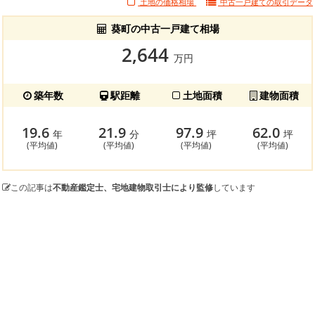
土地の価格相場
中古一戸建ての
取引データ
葵町の中古一戸建て相場
2,644
万円
築年数
駅距離
土地面積
建物面積
19.6
21.9
97.9
62.0
年
分
坪
坪
(平均値)
(平均値)
(平均値)
(平均値)
この記事は
不動産鑑定士、宅地建物取引士により監修
しています