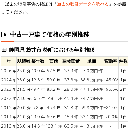
過去の取引事例の確認は「
過去の取引データを調べる
」を参照
してください。
中古一戸建て価格の年別推移
静岡県 袋井市 葵町における年別推移
年
駅距離
築年数
面積
建物面積
単価
変動率
件数
2026
23.0
49.0
57.5
33.3
27.0
-
1
年
分
年
坪
坪
万円/坪
件
2024
25.0
12.5
59.0
37.8
68.8
+45.0%
1
年
分
年
坪
坪
万円/坪
件
2023
21.5
49.4
83.2
28.0
47.4
+95.6%
2
年
分
年
坪
坪
万円/坪
件
2022
23.0
36.5
148.2
45.4
24.2
-
1
年
分
年
坪
坪
万円/坪
件
2015
20.0
5.8
45.4
31.8
59.8
+81.0%
1
年
分
年
坪
坪
万円/坪
件
2014
24.0
23.0
69.6
45.4
33.1
-20.0%
1
年
分
年
坪
坪
万円/坪
件
2013
25.0
14.8
133.1
60.5
41.3
-
1
年
分
年
坪
坪
万円/坪
件