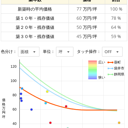
新築時の平均価格
77 万円/坪
100 %
築１０年・残存価値
60 万円/坪
78 %
築２０年・残存価値
50 万円/坪
64 %
築３０年・残存価値
45 万円/坪
59 %
色分け：
単位：
タッチ操作：
面積
坪
OFF
広い
葵町
120
袋井市
静岡県
狭い
100
80
価格 万円/坪
60
40