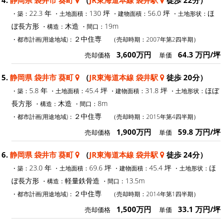
4.
静岡県 袋井市 葵町
（
JR東海道本線 袋井駅
徒歩 22分）
22.3 年
130 坪
56.0 坪
ほ
・築：
・土地面積：
・建物面積：
・土地形状：
ぼ長方形
木造
19m
・構造：
・間口：
２中住専
・都市計画(用途地域)：
（売却時期：2007年第2四半期）
3,600万円
64.3 万円/坪
売却価格
単価
5.
静岡県 袋井市 葵町
（
JR東海道本線 袋井駅
徒歩 20分）
5.8 年
45.4 坪
31.8 坪
ほぼ
・築：
・土地面積：
・建物面積：
・土地形状：
長方形
木造
8m
・構造：
・間口：
２中住専
・都市計画(用途地域)：
（売却時期：2015年第4四半期）
1,900万円
59.8 万円/坪
売却価格
単価
6.
静岡県 袋井市 葵町
（
JR東海道本線 袋井駅
徒歩 24分）
23.0 年
69.6 坪
45.4 坪
ほ
・築：
・土地面積：
・建物面積：
・土地形状：
ぼ長方形
軽量鉄骨造
13.5m
・構造：
・間口：
２中住専
・都市計画(用途地域)：
（売却時期：2014年第1四半期）
1,500万円
33.1 万円/坪
売却価格
単価