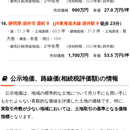
２中住専
・都市計画(用途地域)：
（売却時期：2026年第1四半期）
900万円
27.0 万円/坪
売却価格
単価
16.
静岡県 袋井市 葵町
（
JR東海道本線 袋井駅
徒歩 23分）
51.3 年
60.5 坪
31.8 坪
長
・築：
・土地面積：
・建物面積：
・土地形状：
方形
木造
10m
・構造：
・間口：
２中住専
・都市計画(用途地域)：
（売却時期：2023年第2四半期）
1,700万円
53.5 万円/坪
売却価格
単価
公示地価、路線価(相続税評価額)の情報
公示地価は、地域の標準的な土地について売り手にも買い手に
もかたよらない客観的な価値を評価した土地の価格です。特に、
実取引件数が少ない地域においては、土地取引の基準となる価格
指標
となります。