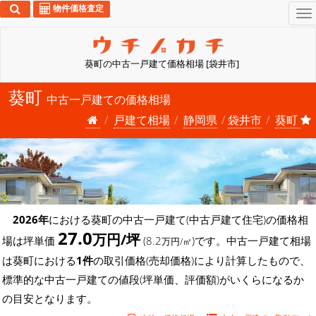
物件価格査定
To
na
葵町の中古一戸建て価格相場 [袋井市]
葵町
中古一戸建ての価格相場
戸建て相場
静岡県
袋井市
葵町
2026年
における葵町の中古一戸建て(中古戸建て住宅)の価格相
27.0
万円/坪
場は坪単価
(8.2
)です。中古一戸建て相場
万円/㎡
は葵町における
1件
の取引価格(売却価格)により計算したもので、
標準的な中古一戸建ての値段(坪単価、評価額)がいくらになるか
の目安となります。