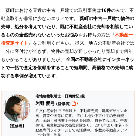
葵町における直近の中古一戸建ての取引事例は
16件
のみで、不
動産取引が非常に少ないエリアです。
葵町の中古一戸建て物件の
売却、処分を考えていたり、既に不動産会社に売却を相談してい
るものの全然売れないといったお悩み
をお持ちの方は『
不動産一
括査定サイト
』をご利用ください。 従来、地方の不動産会社では
十分に客付けができず、物件の売却が難しかったり売却まで何年
もかかることがありましたが、
全国の不動産会社にインターネッ
トで一括で査定を依頼をすることで短期間、高価格での売却に成
功する事例が増えています
。
宅地建物取引士・日商簿記2級
岩野 愛弓
(監修者)
注文住宅会社で15年以上、不動産売買、建築デザイン企
画、営業企画等に従事。 主に土地や中古住宅の売買契
約、金融・司法書士手続きを経験。
自身でも土地、中古
住宅、商業施設等の売買経験あり。 2016年より住宅・不
【監修者】
動産専門ライターとしても活動中。 多数の不動産メディ
アで執筆・監修。