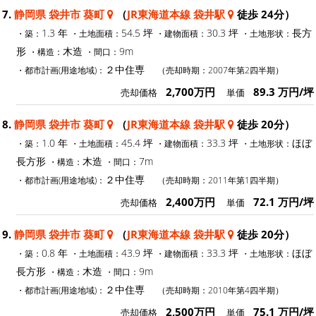
7.
静岡県 袋井市 葵町
（
JR東海道本線 袋井駅
徒歩 24分）
1.3 年
54.5 坪
30.3 坪
長方
・築：
・土地面積：
・建物面積：
・土地形状：
形
木造
9m
・構造：
・間口：
２中住専
・都市計画(用途地域)：
（売却時期：2007年第2四半期）
2,700万円
89.3 万円/坪
売却価格
単価
8.
静岡県 袋井市 葵町
（
JR東海道本線 袋井駅
徒歩 20分）
1.0 年
45.4 坪
33.3 坪
ほぼ
・築：
・土地面積：
・建物面積：
・土地形状：
長方形
木造
7m
・構造：
・間口：
２中住専
・都市計画(用途地域)：
（売却時期：2011年第1四半期）
2,400万円
72.1 万円/坪
売却価格
単価
9.
静岡県 袋井市 葵町
（
JR東海道本線 袋井駅
徒歩 20分）
0.8 年
43.9 坪
33.3 坪
ほぼ
・築：
・土地面積：
・建物面積：
・土地形状：
長方形
木造
9m
・構造：
・間口：
２中住専
・都市計画(用途地域)：
（売却時期：2010年第4四半期）
2,500万円
75.1 万円/坪
売却価格
単価