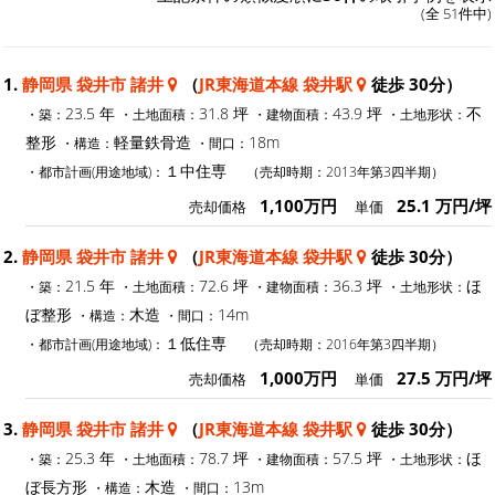
(全 51件中)
1.
静岡県 袋井市 諸井
（
JR東海道本線 袋井駅
徒歩 30分）
23.5 年
31.8 坪
43.9 坪
不
・築：
・土地面積：
・建物面積：
・土地形状：
整形
軽量鉄骨造
18m
・構造：
・間口：
１中住専
・都市計画(用途地域)：
（売却時期：2013年第3四半期）
1,100万円
25.1 万円/坪
売却価格
単価
2.
静岡県 袋井市 諸井
（
JR東海道本線 袋井駅
徒歩 30分）
21.5 年
72.6 坪
36.3 坪
ほ
・築：
・土地面積：
・建物面積：
・土地形状：
ぼ整形
木造
14m
・構造：
・間口：
１低住専
・都市計画(用途地域)：
（売却時期：2016年第3四半期）
1,000万円
27.5 万円/坪
売却価格
単価
3.
静岡県 袋井市 諸井
（
JR東海道本線 袋井駅
徒歩 30分）
25.3 年
78.7 坪
57.5 坪
ほ
・築：
・土地面積：
・建物面積：
・土地形状：
ぼ長方形
木造
13m
・構造：
・間口：