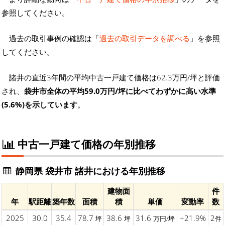
参照してください。
過去の取引事例の確認は「
過去の取引データを調べる
」を参照
してください。
諸井の直近3年間の平均中古一戸建て価格は62.3万円/坪と評価
され、
袋井市全体の平均59.0万円/坪に比べてわずかに高い水準
(5.6%)を示しています
。
中古一戸建て価格の年別推移
静岡県 袋井市 諸井における年別推移
建物面
件
年
駅距離
築年数
面積
積
単価
変動率
数
2025
30.0
35.4
78.7
38.6
31.6
+21.9%
2
坪
坪
万円/坪
件