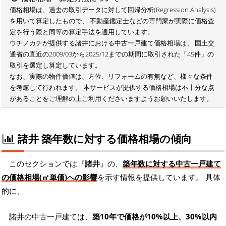
価格相場は、過去の取引データに対して回帰分析(Regression Analysis)
を用いて算定したもので、 不動産鑑定士などの専門家が実際に価格査
定を行う際と同等の算定手法を適用しています。
ウチノカチが提供する諸井における中古一戸建て価格相場は、 国土交
通省の直近の2009/03から2025/12までの期間に取引された「45件」の
取引を選定し算定しています。
なお、実際の物件価値は、方位、リフォームの有無など、様々な条件
を考慮して行われます。 本サービスが提供する価格相場は不十分な点
があることをご理解の上ご利用くださいますようお願いいたします。
諸井 築年数に対する価格相場の傾向
このセクションでは『
諸井
』の、
築年数に対する中古一戸建て
の価格相場(㎡単価)への影響
を示す情報を提供しています。 具体
的に、
諸井の中古一戸建ては、
築10年で価格が10%以上、30%以内