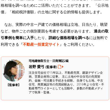
格相場を調べるためにご活用いただくことができます。
「公示地
価」「相続税評価額」の土地に関する公的情報も提供します。
なお、実際の中古一戸建ての価格相場は立地、日当たり、眺望
など、物件ごとの個別要因を考慮する必要があります。
過去の取
引事例を簡単に入手
したり、
詳細な価格相場を調べる
には無料で
利用できる『
不動産一括査定サイト
』をご利用ください。
宅地建物取引士・日商簿記2級
岩野 愛弓
(監修者)
注文住宅会社で15年以上、不動産売買、建築デザイン企
画、営業企画等に従事。 主に土地や中古住宅の売買契
約、金融・司法書士手続きを経験。
自身でも土地、中古
住宅、商業施設等の売買経験あり。 2016年より住宅・不
【監修者】
動産専門ライターとしても活動中。 多数の不動産メディ
アで執筆・監修。