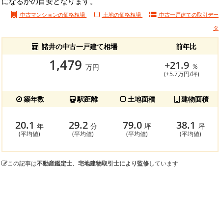
になるかの目安となります。
中古マンションの価格相場
土地の価格相場
中古一戸建ての
取引デー
タ
諸井の中古一戸建て相場
前年比
1,479
+21.9
％
万円
(+5.7万円/坪)
築年数
駅距離
土地面積
建物面積
20.1
29.2
79.0
38.1
年
分
坪
坪
(平均値)
(平均値)
(平均値)
(平均値)
この記事は
不動産鑑定士、宅地建物取引士により監修
しています