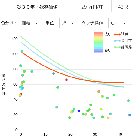
築３０年・残存価値
29 万円/坪
42 %
色分け：
単位：
タッチ操作：
面積
坪
OFF
広い
諸井
120
袋井市
静岡県
狭い
100
80
価格 万円/坪
60
40
20
0
0
10
20
30
40