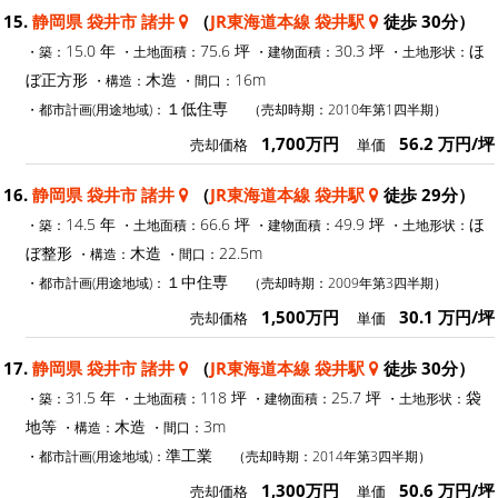
15.
静岡県 袋井市 諸井
（
JR東海道本線 袋井駅
徒歩 30分）
15.0 年
75.6 坪
30.3 坪
ほ
・築：
・土地面積：
・建物面積：
・土地形状：
ぼ正方形
木造
16m
・構造：
・間口：
１低住専
・都市計画(用途地域)：
（売却時期：2010年第1四半期）
1,700万円
56.2 万円/坪
売却価格
単価
16.
静岡県 袋井市 諸井
（
JR東海道本線 袋井駅
徒歩 29分）
14.5 年
66.6 坪
49.9 坪
ほ
・築：
・土地面積：
・建物面積：
・土地形状：
ぼ整形
木造
22.5m
・構造：
・間口：
１中住専
・都市計画(用途地域)：
（売却時期：2009年第3四半期）
1,500万円
30.1 万円/坪
売却価格
単価
17.
静岡県 袋井市 諸井
（
JR東海道本線 袋井駅
徒歩 30分）
31.5 年
118 坪
25.7 坪
袋
・築：
・土地面積：
・建物面積：
・土地形状：
地等
木造
3m
・構造：
・間口：
準工業
・都市計画(用途地域)：
（売却時期：2014年第3四半期）
1,300万円
50.6 万円/坪
売却価格
単価