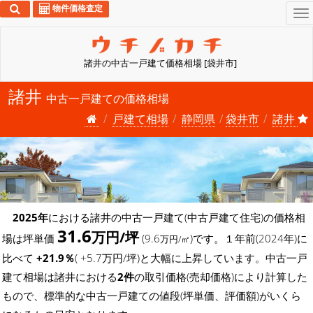
物件価格査定
To
na
諸井の中古一戸建て価格相場 [袋井市]
諸井
中古一戸建ての価格相場
戸建て相場
静岡県
袋井市
諸井
2025年
における諸井の中古一戸建て(中古戸建て住宅)の価格相
31.6
万円/坪
場は坪単価
(9.6
)です。１年前(2024年)に
万円/㎡
比べて
+21.9％
( +5.7万円/坪)と大幅に上昇しています。中古一戸
建て相場は諸井における
2件
の取引価格(売却価格)により計算した
もので、標準的な中古一戸建ての値段(坪単価、評価額)がいくら