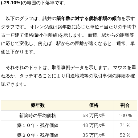
(-29.10%)
の範囲の下落率です。
以下のグラフは、諸井の
築年数に対する価格相場の傾向
を示す
グラフです。 オレンジ線は築年数に応じた単位㎡当たりの平均中
古一戸建て価格(最小乖離線)を示します。 面積、駅からの距離等
に応じて変化し、例えば、駅からの距離が遠くなると、通常、単
価は下がります。
それぞれのドットは、取引事例データを示します。 マウスを重
ねるか、タッチすることにより用途地域等の取引事例の詳細を確
認できます。
築年数
価格
割合
新築時の平均価格
68 万円/坪
100 %
築１０年・残存価値
48 万円/坪
71 %
築２０年・残存価値
35 万円/坪
52 %