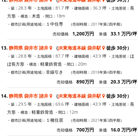
28.3 年
81.7 坪
36.3 坪
長
・築：
・土地面積：
・建物面積：
・土地形状：
方形
木造
18m
・構造：
・間口：
１中住専
・都市計画(用途地域)：
（売却時期：2017年第2四半期）
1,200万円
33.1 万円/坪
売却価格
単価
13.
静岡県 袋井市 諸井
（
JR東海道本線 袋井駅
徒歩 30分）
28.8 年
87.7 坪
43.9 坪
ほ
・築：
・土地面積：
・建物面積：
・土地形状：
ぼ長方形
軽量鉄骨造
20m
・構造：
・間口：
非線引き
・都市計画(用途地域)：
（売却時期：2018年第4四半期）
890万円
20.3 万円/坪
売却価格
単価
14.
静岡県 袋井市 諸井
（
JR東海道本線 袋井駅
徒歩 30分）
29.5 年
69.6 坪
43.9 坪
長
・築：
・土地面積：
・建物面積：
・土地形状：
方形
軽量鉄骨造
12m
・構造：
・間口：
１種住居
・都市計画(用途地域)：
（売却時期：2021年第3四半期）
700万円
16.0 万円/坪
売却価格
単価