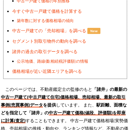
中古一戸建て価格の年別推移
今すぐ中古一戸建て価格を計算する
築年数に対する価格相場の傾向
中古一戸建ての「売却相場」を調べる
New
セグメント別取引物件の動向を調べる
諸井の過去の取引データを調べる
公示地価、路線価(相続税評価額)の情報
価格相場が近い近隣エリアを調べる
このページでは、不動産鑑定士の監修のもと
「諸井」の最新の
中古一戸建て(中古戸建て住宅)価格相場、売却相場、最新の取引
事例(売買事例)データ
を提供
しています。 また、
駅距離、面積な
どを指定して「諸井」の
中古一戸建て価格(値段、評価額)を即座
に計算(査定)
することもできます。 中古一戸建て価格相場(実勢価
格、売却相場)の推移・動向や、ランキング情報など、不動産の価