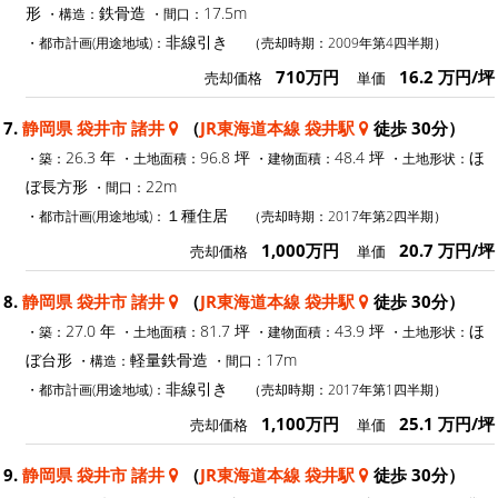
形
鉄骨造
17.5m
・構造：
・間口：
非線引き
・都市計画(用途地域)：
（売却時期：2009年第4四半期）
710万円
16.2 万円/坪
売却価格
単価
7.
静岡県 袋井市 諸井
（
JR東海道本線 袋井駅
徒歩 30分）
26.3 年
96.8 坪
48.4 坪
ほ
・築：
・土地面積：
・建物面積：
・土地形状：
ぼ長方形
22m
・間口：
１種住居
・都市計画(用途地域)：
（売却時期：2017年第2四半期）
1,000万円
20.7 万円/坪
売却価格
単価
8.
静岡県 袋井市 諸井
（
JR東海道本線 袋井駅
徒歩 30分）
27.0 年
81.7 坪
43.9 坪
ほ
・築：
・土地面積：
・建物面積：
・土地形状：
ぼ台形
軽量鉄骨造
17m
・構造：
・間口：
非線引き
・都市計画(用途地域)：
（売却時期：2017年第1四半期）
1,100万円
25.1 万円/坪
売却価格
単価
9.
静岡県 袋井市 諸井
（
JR東海道本線 袋井駅
徒歩 30分）