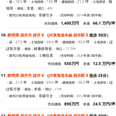
18.5 年
133 坪
21.2 坪
袋
・築：
・土地面積：
・建物面積：
・土地形状：
地等
木造
4m
・構造：
・間口：
非線引き
・都市計画(用途地域)：
（売却時期：2014年第3四半期）
1,400万円
66.1 万円/坪
売却価格
単価
10.
静岡県 袋井市 諸井
（
JR東海道本線 袋井駅
徒歩 30分）
27.5 年
69.6 坪
43.9 坪
ほ
・築：
・土地面積：
・建物面積：
・土地形状：
ぼ長方形
軽量鉄骨造
11.7m
・構造：
・間口：
１種住居
・都市計画(用途地域)：
（売却時期：2020年第3四半期）
550万円
12.5 万円/坪
売却価格
単価
11.
静岡県 袋井市 諸井
（
JR東海道本線 袋井駅
徒歩 25分）
21.0 年
69.6 坪
36.3 坪
ほ
・築：
・土地面積：
・建物面積：
・土地形状：
ぼ長方形
木造
11m
・構造：
・間口：
非線引き
・都市計画(用途地域)：
（売却時期：2012年第1四半期）
890万円
24.5 万円/坪
売却価格
単価
12.
静岡県 袋井市 諸井
（
JR東海道本線 袋井駅
徒歩 30分）