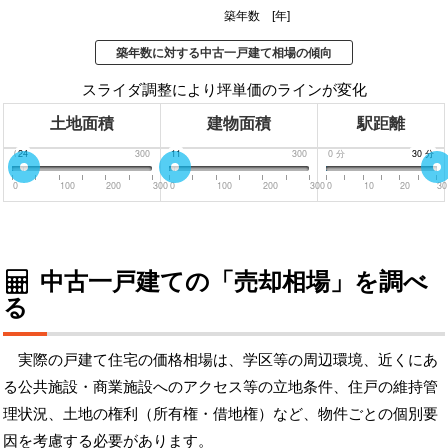
築年数 [年]
築年数に対する中古一戸建て相場の傾向
スライダ調整により坪単価のラインが変化
土地面積
建物面積
駅距離
0
24
300
0
11
300
0
分
30
30
分
分
0
100
200
300
0
100
200
300
0
10
20
30
中古一戸建ての「売却相場」を調べ
る
実際の戸建て住宅の価格相場は、学区等の周辺環境、近くにあ
る公共施設・商業施設へのアクセス等の立地条件、住戸の維持管
理状況、土地の権利（所有権・借地権）など、物件ごとの個別要
因を考慮する必要があります。