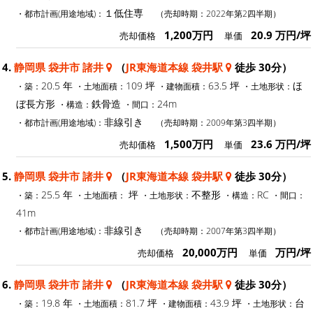
１低住専
・都市計画(用途地域)：
（売却時期：2022年第2四半期）
1,200万円
20.9 万円/坪
売却価格
単価
4.
静岡県 袋井市 諸井
（
JR東海道本線 袋井駅
徒歩 30分）
20.5 年
109 坪
63.5 坪
ほ
・築：
・土地面積：
・建物面積：
・土地形状：
ぼ長方形
鉄骨造
24m
・構造：
・間口：
非線引き
・都市計画(用途地域)：
（売却時期：2009年第3四半期）
1,500万円
23.6 万円/坪
売却価格
単価
5.
静岡県 袋井市 諸井
（
JR東海道本線 袋井駅
徒歩 30分）
25.5 年
坪
不整形
RC
・築：
・土地面積：
・土地形状：
・構造：
・間口：
41m
非線引き
・都市計画(用途地域)：
（売却時期：2007年第3四半期）
20,000万円
万円/坪
売却価格
単価
6.
静岡県 袋井市 諸井
（
JR東海道本線 袋井駅
徒歩 30分）
19.8 年
81.7 坪
43.9 坪
台
・築：
・土地面積：
・建物面積：
・土地形状：