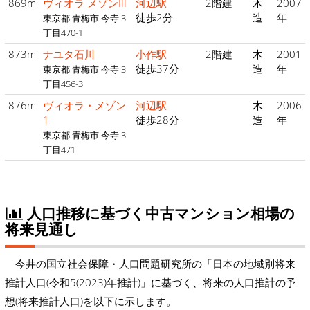
869m
ヴィオラ メゾンIII
河辺駅
2階建
木
2007
徒歩2分
造
年
東京都 青梅市 今寺 3
丁目470-1
873m
ナユタ石川
小作駅
2階建
木
2001
徒歩37分
造
年
東京都 青梅市 今寺 3
丁目456-3
876m
ヴィオラ・メゾン
河辺駅
木
2006
1
徒歩28分
造
年
東京都 青梅市 今寺 3
丁目471
人口推移に基づく中古マンション相場の
将来見通し
今井の国立社会保障・人口問題研究所の「日本の地域別将来
推計人口(令和5(2023)年推計)」に基づく、将来の人口推計の予
想(将来推計人口)を以下に示します。