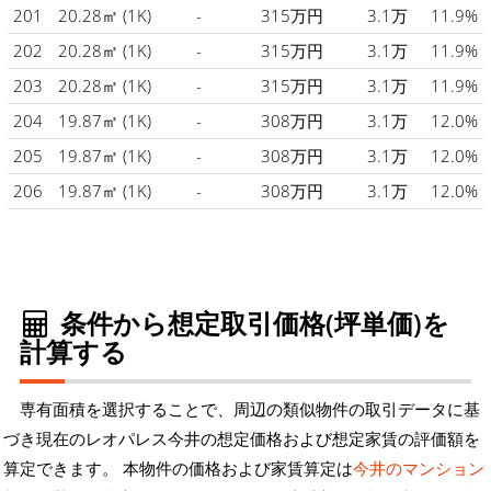
201
20.28㎡
(1K)
-
315万円
3.1万
11.9%
202
20.28㎡
(1K)
-
315万円
3.1万
11.9%
203
20.28㎡
(1K)
-
315万円
3.1万
11.9%
204
19.87㎡
(1K)
-
308万円
3.1万
12.0%
205
19.87㎡
(1K)
-
308万円
3.1万
12.0%
206
19.87㎡
(1K)
-
308万円
3.1万
12.0%
条件から想定取引価格(坪単価)を
計算する
専有面積を選択することで、周辺の類似物件の取引データに基
づき現在のレオパレス今井の想定価格および想定家賃の評価額を
算定できます。 本物件の価格および家賃算定は
今井のマンション