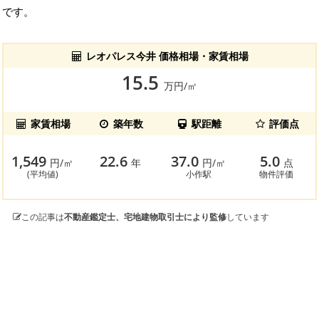
です。
レオパレス今井 価格相場・家賃相場
15.5
万円/㎡
家賃相場
築年数
駅距離
評価点
1,549
22.6
37.0
5.0
円/㎡
年
円/㎡
点
(平均値)
小作駅
物件評価
この記事は
不動産鑑定士、宅地建物取引士により監修
しています