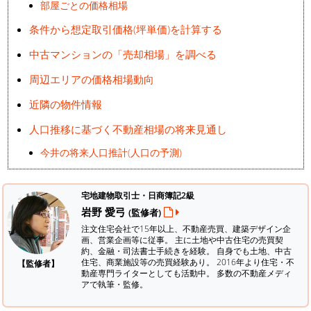
部屋ごとの価格相場
条件から想定取引価格(坪単価)を計算する
中古マンションの「売却相場」を調べる
周辺エリアの価格相場動向
近隣の物件情報
人口推移に基づく不動産相場の将来見通し
今井の将来人口推計(人口の予測)
宅地建物取引士・日商簿記2級
岩野 愛弓
(監修者)
注文住宅会社で15年以上、不動産売買、建築デザイン企
画、営業企画等に従事。 主に土地や中古住宅の売買契
約、金融・司法書士手続きを経験。
自身でも土地、中古
住宅、商業施設等の売買経験あり。 2016年より住宅・不
【監修者】
動産専門ライターとしても活動中。 多数の不動産メディ
アで執筆・監修。