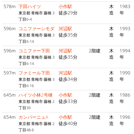
578m
下田ハイツ
小作駅
木
1983
徒歩29分
造
年
東京都 青梅市 藤橋 3
丁目6-4
596m
コニファーシモダ
河辺駅
木
1993
徒歩35分
造
年
東京都 青梅市 藤橋 3
丁目6-14
596m
コニファー下田
河辺駅
2階建
木
1994
徒歩35分
造
年
東京都 青梅市 藤橋 3
丁目6-14
597m
ファミール下田
河辺駅
木
1990
徒歩34分
造
年
東京都 青梅市 藤橋 3
丁目6-16
645m
ハイツ小林2号棟
小作駅
2階建
木
1986
徒歩33分
造
年
東京都 青梅市 藤橋 2
丁目39
654m
カンパーニュA
小作駅
2階建
木
1996
徒歩40分
造
年
東京都 青梅市 藤橋 2
丁目48-6