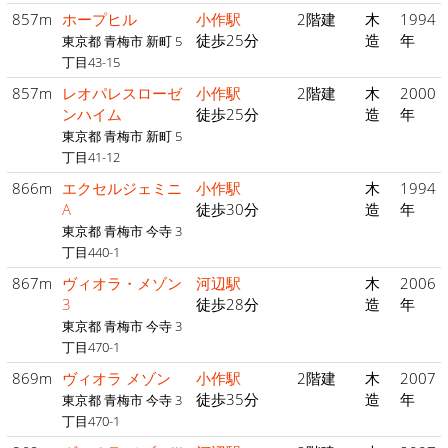
857m
ホープヒル
小作駅
2階建
木
1994
徒歩25分
造
年
東京都 青梅市 新町 5
丁目43-15
857m
レオパレスローゼ
小作駅
2階建
木
2000
ンハイム
徒歩25分
造
年
東京都 青梅市 新町 5
丁目41-12
866m
エクセルジェミニ
小作駅
木
1994
A
徒歩30分
造
年
東京都 青梅市 今寺 3
丁目440-1
867m
ヴィオラ・メゾン
河辺駅
木
2006
3
徒歩28分
造
年
東京都 青梅市 今寺 3
丁目470-1
869m
ヴィオラ メゾン
小作駅
2階建
木
2007
徒歩35分
造
年
東京都 青梅市 今寺 3
丁目470-1