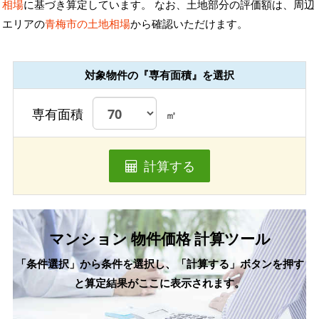
相場
に基づき算定しています。 なお、土地部分の評価額は、周辺
エリアの
青梅市の土地相場
から確認いただけます。
対象物件の『専有面積』を選択
専有面積
㎡
計算する
マンション 物件価格 計算ツール
「条件選択」から条件を選択し、「計算する」ボタンを押す
と算定結果がここに表示されます。