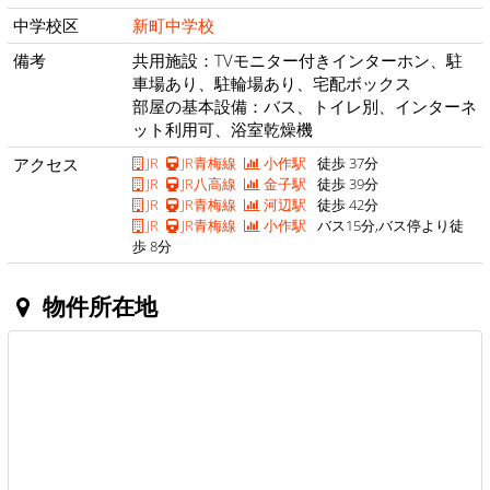
中学校区
新町中学校
備考
共用施設：TVモニター付きインターホン、駐
車場あり、駐輪場あり、宅配ボックス
部屋の基本設備：バス、トイレ別、インターネ
ット利用可、浴室乾燥機
アクセス
JR
JR青梅線
小作駅
徒歩 37分
JR
JR八高線
金子駅
徒歩 39分
JR
JR青梅線
河辺駅
徒歩 42分
JR
JR青梅線
小作駅
バス15分,バス停より徒
歩 8分
物件所在地