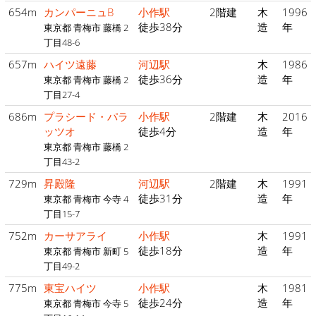
654m
カンパーニュB
小作駅
2階建
木
1996
徒歩38分
造
年
東京都 青梅市 藤橋 2
丁目48-6
657m
ハイツ遠藤
河辺駅
木
1986
徒歩36分
造
年
東京都 青梅市 藤橋 2
丁目27-4
686m
プラシード・パラ
小作駅
2階建
木
2016
ッツオ
徒歩4分
造
年
東京都 青梅市 藤橋 2
丁目43-2
729m
昇殿隆
河辺駅
2階建
木
1991
徒歩31分
造
年
東京都 青梅市 今寺 4
丁目15-7
752m
カーサアライ
小作駅
木
1991
徒歩18分
造
年
東京都 青梅市 新町 5
丁目49-2
775m
東宝ハイツ
小作駅
木
1981
徒歩24分
造
年
東京都 青梅市 今寺 5