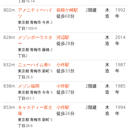
丁目16-14
802m
アメニティーハイ
箱根ケ崎駅
2階建
木
1992
ツ
徒歩68分
造
年
東京都 青梅市 今井 2
丁目1103-9
828m
メゾンポーラスタ
河辺駅
木
2014
ー
徒歩28分
造
年
東京都 青梅市 藤橋 2
丁目2
832m
ニューハイム寿A
小作駅
木
1987
徒歩33分
造
年
東京都 青梅市 新町 5
丁目28-3
838m
メゾン福岡
小作駅
2階建
木
1985
徒歩37分
造
年
東京都 青梅市 今寺 3
丁目451-1
853m
キャスティー富士
小作駅
2階建
木
1994
塚
徒歩26分
造
年
東京都 青梅市 新町 5
丁目28-6