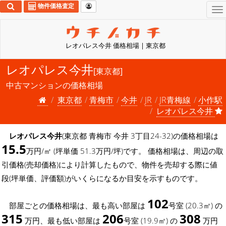
物件価格査定
To
na
レオパレス今井 価格相場 | 東京都
レオパレス今井
[東京都]
中古マンションの価格相場
東京都
青梅市
今井
JR
JR青梅線
小作駅
レオパレス今井
レオパレス今井
(東京都 青梅市 今井 3丁目24-32)の価格相場は
15.5
万円/㎡ (坪単価 51.3万円/坪)です。 価格相場は、周辺の取
引価格(売却価格)により計算したもので、物件を売却する際に値
段(坪単価、評価額)がいくらになるか目安を示すものです。
102
部屋ごとの価格相場は、最も高い部屋は
号室 (20.3㎡) の
315
206
308
万円、最も低い部屋は
号室 (19.9㎡) の
万円