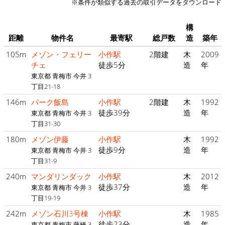
※条件が類似する過去の取引データをダウンロード
構
距離
物件名
最寄駅
総戸数
造
築年
105m
メゾン・フェリー
小作駅
2階建
木
2009
チェ
徒歩5分
造
年
東京都 青梅市 今井 3
丁目21-18
146m
パーク飯島
小作駅
2階建
木
1992
徒歩39分
造
年
東京都 青梅市 今井 3
丁目31-30
180m
メゾン伊藤
小作駅
木
1992
徒歩9分
造
年
東京都 青梅市 今井 3
丁目31-9
240m
マンダリンダック
小作駅
木
2012
徒歩37分
造
年
東京都 青梅市 今井 3
丁目19-19
242m
メゾン石川3号棟
小作駅
木
1985
徒歩23分
造
年
東京都 青梅市 藤橋 3