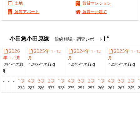
土地
賃貸マンション
賃貸アパート
賃貸一戸建て
小田急小田原線
沿線相場・調査レポート
2026
2025年
2024年
2023年
1 - 12
1 - 12
1 - 1
年
1 - 3月
月
月
月
234 件の取
1,238 件の取引
1,049 件の取引
1,029 件の取引
引
-
-
-
1Q
4Q
3Q
2Q
1Q
4Q
3Q
2Q
1Q
4Q
3Q
2Q
234
287
286
337
328
275
251
257
266
261
267
245
2