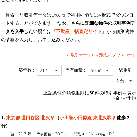
検索した取引データはExcel等で利用可能なCSV形式でダウンロ
ードすることができます。 なお、
さらに詳細な物件の取引事例デ
ータを入手したい
場合は『
不動産一括査定サイト
』から個別物件
の情報を入力し、お申し込みください。
取引データ(CSV形式)のダウンロード
築年数：
専有面積：
駅距離：
21 年
50 ㎡
2 分
上記条件の類似度順に
30件
の取引事例を表示
(全 147件中)
1.
東京都 世田谷区 北沢
（
小田急小田原線 東北沢駅
徒歩 2
分）
21.3 年
30.0 ㎡
1K
RC
・築：
・専有面積：
・間取り：
・構造：