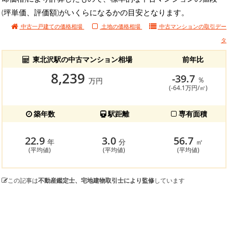
(坪単価、評価額)がいくらになるかの目安となります。
中古一戸建ての価格相場
土地の価格相場
中古マンションの
取引デー
タ
東北沢駅の中古マンション相場
前年比
8,239
-39.7
％
万円
(-64.1万円/㎡)
築年数
駅距離
専有面積
22.9
3.0
56.7
年
分
㎡
(平均値)
(平均値)
(平均値)
この記事は
不動産鑑定士、宅地建物取引士により監修
しています