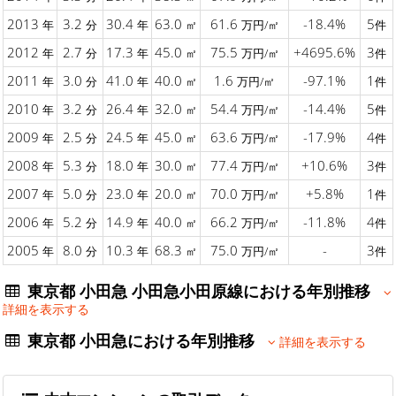
2013
3.2
30.4
63.0
61.6
-18.4%
5
年
分
年
㎡
万円/㎡
件
2012
2.7
17.3
45.0
75.5
+4695.6%
3
年
分
年
㎡
万円/㎡
件
2011
3.0
41.0
40.0
1.6
-97.1%
1
年
分
年
㎡
万円/㎡
件
2010
3.2
26.4
32.0
54.4
-14.4%
5
年
分
年
㎡
万円/㎡
件
2009
2.5
24.5
45.0
63.6
-17.9%
4
年
分
年
㎡
万円/㎡
件
2008
5.3
18.0
30.0
77.4
+10.6%
3
年
分
年
㎡
万円/㎡
件
2007
5.0
23.0
20.0
70.0
+5.8%
1
年
分
年
㎡
万円/㎡
件
2006
5.2
14.9
40.0
66.2
-11.8%
4
年
分
年
㎡
万円/㎡
件
2005
8.0
10.3
68.3
75.0
-
3
年
分
年
㎡
万円/㎡
件
東京都 小田急 小田急小田原線における年別推移
詳細を表示する
東京都 小田急における年別推移
詳細を表示する