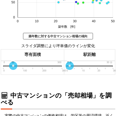
50
0
0
10
20
30
40
50
築年数 [年]
築年数に対する中古マンション相場の傾向
スライダ調整により坪単価のラインが変化
専有面積
駅距離
0
50
300
0
2
分
分
30
分
0
100
200
300
0
10
20
30
中古マンションの「売却相場」を調
べる
実際の中古マンションの価格相場は、学区等の周辺環境、近く