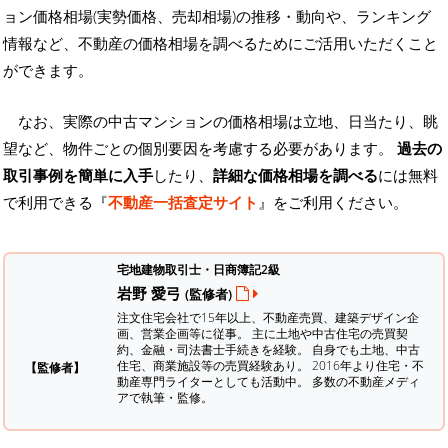
ョン価格相場(実勢価格、売却相場)の推移・動向や、ランキング
情報など、不動産の価格相場を調べるためにご活用いただくこと
ができます。
なお、実際の中古マンションの価格相場は立地、日当たり、眺
望など、物件ごとの個別要因を考慮する必要があります。
過去の
取引事例を簡単に入手
したり、
詳細な価格相場を調べる
には無料
で利用できる『
不動産一括査定サイト
』をご利用ください。
宅地建物取引士・日商簿記2級
岩野 愛弓
(監修者)
注文住宅会社で15年以上、不動産売買、建築デザイン企
画、営業企画等に従事。 主に土地や中古住宅の売買契
約、金融・司法書士手続きを経験。
自身でも土地、中古
住宅、商業施設等の売買経験あり。 2016年より住宅・不
【監修者】
動産専門ライターとしても活動中。 多数の不動産メディ
アで執筆・監修。