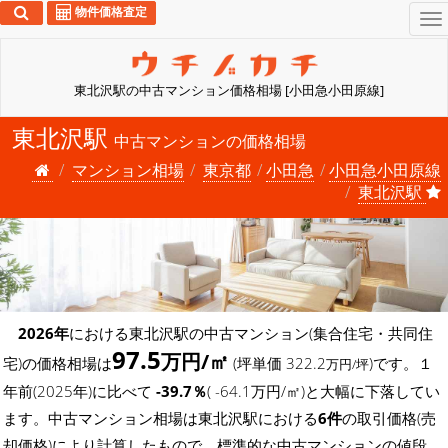
物件価格査定
To
na
東北沢駅の中古マンション価格相場 [小田急小田原線]
東北沢駅
中古マンションの価格相場
マンション相場
東京都
小田急
小田急小田原線
東北沢駅
2026年
における東北沢駅の中古マンション(集合住宅・共同住
97.5
万円/㎡
宅)の価格相場は
(坪単価 322.2
)です。１
万円/坪
年前(2025年)に比べて
-39.7％
( -64.1万円/㎡)と大幅に下落してい
ます。中古マンション相場は東北沢駅における
6件
の取引価格(売
却価格)により計算したもので、標準的な中古マンションの値段