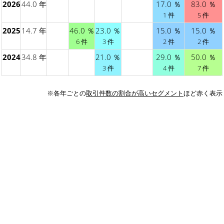
2026
44.0 年
17.0 ％
83.0 ％
1 件
5 件
2025
14.7 年
46.0 ％
23.0 ％
15.0 ％
15.0 ％
6 件
3 件
2 件
2 件
2024
34.8 年
21.0 ％
29.0 ％
50.0 ％
3 件
4 件
7 件
※各年ごとの
取引件数の割合が高いセグメント
ほど赤く表示