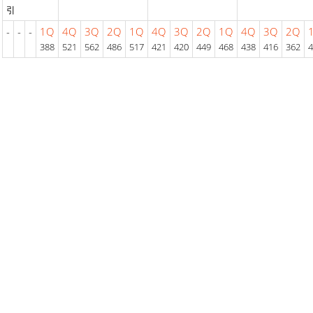
引
-
-
-
1Q
4Q
3Q
2Q
1Q
4Q
3Q
2Q
1Q
4Q
3Q
2Q
388
521
562
486
517
421
420
449
468
438
416
362
4