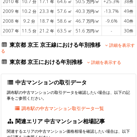
2010
10.7
17.1
64.6
50.5
+25.3%
38
年
分
年
㎡
万円/㎡
件
2009
10.2
23.3
57.6
40.3
-13.7%
49
年
分
年
㎡
万円/㎡
件
2008
9.2
18.7
58.6
46.7
-9.6%
40
年
分
年
㎡
万円/㎡
件
2007
11.5
21.2
63.5
51.6
-
30
年
分
年
㎡
万円/㎡
件
東京都 京王 京王線における年別推移
詳細を表示す
る
東京都 京王における年別推移
詳細を表示する
中古マンションの取引データ
調布駅の中古マンションの取引データを確認したい場合は、以下の記
事をご参照ください。
調布駅の中古マンション取引データ一覧
関連エリア 中古マンション相場記事
関連するエリアの中古マンション価格相場を確認したい場合は、以下
の記事をご参照ください。