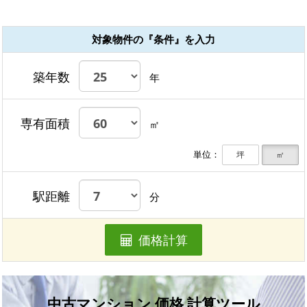
対象物件の『条件』を入力
築年数
年
専有面積
㎡
単位：
坪
㎡
駅距離
分
価格計算
中古マンション 価格 計算ツール