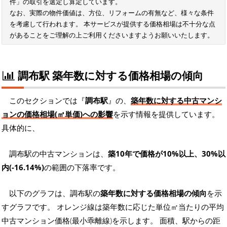
件」の取引を選定し算定しています。
なお、実際の物件価値は、方位、リフォームの有無など、様々な条件
を考慮して行われます。 本サービスが提供する価格相場は不十分な点
があることをご理解の上ご利用くださいますようお願いいたします。
調布駅 築年数に対する価格相場の傾向
このセクションでは『
調布駅
』の、
築年数に対する中古マンシ
ョンの価格相場(㎡単価)への影響
を示す情報を提供しています。
具体的に、
調布駅の中古マンションは、
築10年で価格が10%以上、30%以
内(-16.14%)
の範囲の下落率です。
以下のグラフは、調布駅の
築年数に対する価格相場の傾向
を示
すグラフです。 オレンジ線は築年数に応じた単位㎡当たりの平均
中古マンション価格(最小乖離線)を示します。 面積、駅からの距