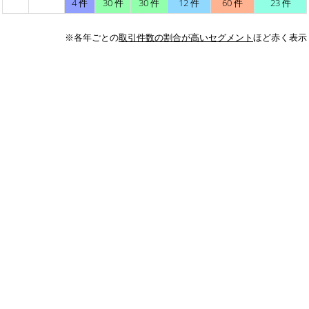
4 件
30 件
30 件
12 件
60 件
23 件
※各年ごとの
取引件数の割合が高いセグメント
ほど赤く表示