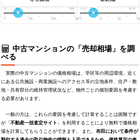
0
60
300
0
分
7
分
30
分
0
100
200
300
0
10
20
30
中古マンションの「売却相場」を調
べる
実際の中古マンションの価格相場は、学区等の周辺環境、近く
にある公共施設・商業施設へのアクセス等の立地条件、住戸・敷
地・共有部分の維持管理状況など、物件ごとの個別要因を考慮す
る必要があります。
一般の方は、これらの要因を考慮して計算することは困難です
が「
不動産一括査定サイト
」を利用することにより無料で価格相
場を計算してもらうことができます。 また、
布田において条件が
類似する過去の取引物件の情報も入手できるため、価格算定の参