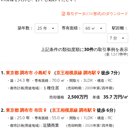
取引データ(CSV形式)のダウンロード
築年数：
専有面積：
駅距離：
25 年
60 ㎡
7 分
上記条件の類似度順に
30件
の取引事例を表示
(全 1,517件中)
1.
東京都 調布市 小島町
（
京王相模原線 調布駅
徒歩 7分）
24.3 年
70.0 ㎡
3LDK
RC
・築：
・専有面積：
・間取り：
・構造：
１種住居
・都市計画(用途地域)：
（売却時期：2009年第2四半期）
2,500万円
35.7 万円/㎡
売却価格
単価
2.
東京都 調布市 布田
（
京王相模原線 調布駅
徒歩 6分）
25.0 年
55.0 ㎡
1LDK
RC
・築：
・専有面積：
・間取り：
・構造：
近隣商業
・都市計画(用途地域)：
（売却時期：2026年第1四半期）