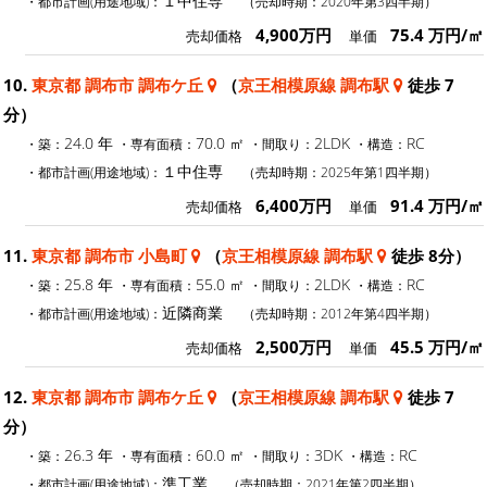
１中住専
・都市計画(用途地域)：
（売却時期：2020年第3四半期）
4,900万円
75.4 万円/㎡
売却価格
単価
10.
東京都 調布市 調布ケ丘
（
京王相模原線 調布駅
徒歩 7
分）
24.0 年
70.0 ㎡
2LDK
RC
・築：
・専有面積：
・間取り：
・構造：
１中住専
・都市計画(用途地域)：
（売却時期：2025年第1四半期）
6,400万円
91.4 万円/㎡
売却価格
単価
11.
東京都 調布市 小島町
（
京王相模原線 調布駅
徒歩 8分）
25.8 年
55.0 ㎡
2LDK
RC
・築：
・専有面積：
・間取り：
・構造：
近隣商業
・都市計画(用途地域)：
（売却時期：2012年第4四半期）
2,500万円
45.5 万円/㎡
売却価格
単価
12.
東京都 調布市 調布ケ丘
（
京王相模原線 調布駅
徒歩 7
分）
26.3 年
60.0 ㎡
3DK
RC
・築：
・専有面積：
・間取り：
・構造：
準工業
・都市計画(用途地域)：
（売却時期：2021年第2四半期）