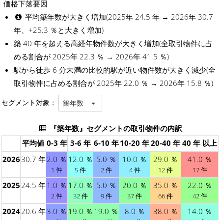
価格下落要因
平均築年数が大きく増加(2025年 24.5 年 → 2026年 30.7
年、+25.3 ％と大きく増加)
築 40 年を超える高経年物件数が大きく増加(全取引物件に占
める割合が 2025年 22.3 ％ → 2026年 41.5 ％)
駅から徒歩 6 分未満の比較的駅が近い物件数が大きく減少(全
取引物件に占める割合が 2025年 22.0 ％ → 2026年 15.8 ％)
セグメント対象：
築年数
『築年数』セグメントの取引物件の内訳
平均値
0-3 年
3-6 年
6-10 年
10-20 年
20-40 年
40 年 以上
2026
30.7 年
2.0 ％
12.0 ％
5.0 ％
10.0 ％
29.0 ％
41.0 ％
1 件
5 件
2 件
4 件
12 件
17 件
2025
24.5 年
1.0 ％
17.0 ％
5.0 ％
20.0 ％
35.0 ％
22.0 ％
2 件
32 件
9 件
37 件
66 件
42 件
2024
20.6 年
3.0 ％
19.0 ％
19.0 ％
8.0 ％
38.0 ％
14.0 ％