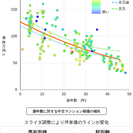
京王線
京王
150
狭い
価格 万円/㎡
100
50
0
0
10
20
30
40
50
築年数 [年]
築年数に対する中古マンション相場の傾向
スライダ調整により坪単価のラインが変化
専有面積
駅距離