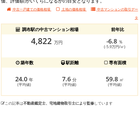
価、評価額)がいくらになるかの目安となります。
中古一戸建ての価格相場
土地の価格相場
中古マンションの
取引デー
タ
調布駅の中古マンション相場
前年比
4,822
-6.8
％
万円
(-5.9万円/㎡)
築年数
駅距離
専有面積
24.0
7.6
59.8
年
分
㎡
(平均値)
(平均値)
(平均値)
この記事は
不動産鑑定士、宅地建物取引士により監修
しています