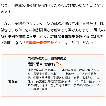
など、不動産の価格相場を調べるためにご活用いただくことがで
きます。
なお、実際の中古マンションの価格相場は立地、日当たり、眺
望など、物件ごとの個別要因を考慮する必要があります。
過去の
取引事例を簡単に入手
したり、
詳細な価格相場を調べる
には無料
で利用できる『
不動産一括査定サイト
』をご利用ください。
宅地建物取引士・日商簿記2級
岩野 愛弓
(監修者)
注文住宅会社で15年以上、不動産売買、建築デザイン企
画、営業企画等に従事。 主に土地や中古住宅の売買契
約、金融・司法書士手続きを経験。
自身でも土地、中古
住宅、商業施設等の売買経験あり。 2016年より住宅・不
【監修者】
動産専門ライターとしても活動中。 多数の不動産メディ
アで執筆・監修。