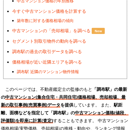
中古マンション価格の年別推移
今すぐ中古マンション価格を計算する
築年数に対する価格相場の傾向
中古マンションの「売却相場」を調べる
New
セグメント別取引物件の動向を調べる
調布駅の過去の取引データを調べる
価格相場が近い近隣エリアを調べる
調布駅 近隣のマンション物件情報
このページでは、不動産鑑定士の監修のもと
「調布駅」の最新
の
中古マンション(集合住宅・共同住宅)価格相場、売却相場、最
新の取引事例(売買事例)データ
を提供
しています。 また、
駅距
離、面積などを指定して「調布駅」の
中古マンション価格(値段、
評価額)を即座に計算(査定)
することもできます。 中古マンション
価格相場(実勢価格、売却相場)の推移・動向や、ランキング情報