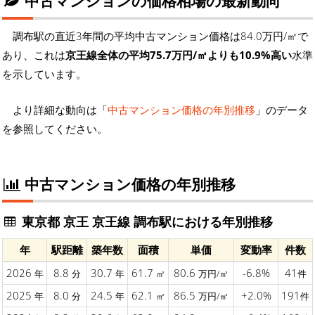
中古マンションの価格相場の最新動向
調布駅の直近3年間の平均中古マンション価格は84.0万円/㎡で
あり、これは
京王線全体の平均75.7万円/㎡よりも10.9%高い
水準
を示しています。
より詳細な動向は「
中古マンション価格の年別推移
」のデータ
を参照してください。
中古マンション価格の年別推移
東京都 京王 京王線 調布駅における年別推移
年
駅距離
築年数
面積
単価
変動率
件数
2026
8.8
30.7
61.7
80.6
-6.8%
41
年
分
年
㎡
万円/㎡
件
2025
8.0
24.5
62.1
86.5
+2.0%
191
年
分
年
㎡
万円/㎡
件