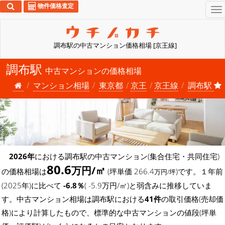
物件価格査定
To
na
調布駅の中古マンション価格相場 [京王線]
調布駅
中古マンションの価格相場
マンション相場
東京都
京王
京王線
調布駅
2026年
における調布駅の中古マンション(集合住宅・共同住宅)
80.6
万円/㎡
の価格相場は
(坪単価 266.4
)です。１年前
万円/坪
(2025年)に比べて
-6.8％
( -5.9万円/㎡)と弱含みに推移していま
す。中古マンション相場は調布駅における
41件
の取引価格(売却価
格)により計算したもので、標準的な中古マンションの値段(坪単