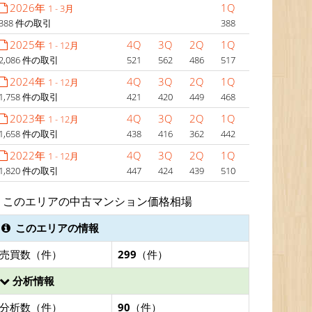
2026年
1Q
1 - 3月
388 件の取引
388
2025年
4Q
3Q
2Q
1Q
1 - 12月
2,086 件の取引
521
562
486
517
2024年
4Q
3Q
2Q
1Q
1 - 12月
1,758 件の取引
421
420
449
468
2023年
4Q
3Q
2Q
1Q
1 - 12月
1,658 件の取引
438
416
362
442
2022年
4Q
3Q
2Q
1Q
1 - 12月
1,820 件の取引
447
424
439
510
このエリアの中古マンション価格相場
このエリアの情報
売買数（件）
299
（件）
分析情報
分析数（件）
90
（件）