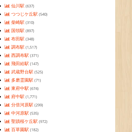
仙川駅
(637)
つつじケ丘駅
(540)
柴崎駅
(310)
国領駅
(897)
布田駅
(348)
調布駅
(1,517)
西調布駅
(371)
飛田給駅
(147)
武蔵野台駅
(525)
多磨霊園駅
(71)
東府中駅
(674)
府中駅
(1,771)
分倍河原駅
(299)
中河原駅
(535)
聖蹟桜ケ丘駅
(972)
百草園駅
(182)