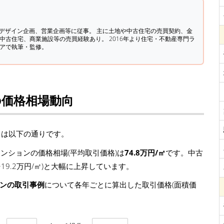
築デザイン企画、営業企画等に従事。 主に土地や中古住宅の売買契約、金
中古住宅、商業施設等の売買経験あり。 2016年より住宅・不動産専門ラ
ィアで執筆・監修。
の価格相場動向
向は以下の通りです。
ンションの価格相場(平均取引価格)は
74.8万円/㎡
です。中古
 +19.2万円/㎡)と大幅に上昇しています。
ョンの取引事例
について各年ごとに算出した取引価格(面積価