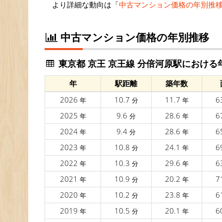
より詳細な動向は「
中古マンション価格の年別推
中古マンション価格の年別推移
東京都 京王 京王線 分倍河原駅における
年
駅距離
築年数
2026
10.7
11.7
6
年
分
年
2025
9.6
28.6
6
年
分
年
2024
9.4
28.6
6
年
分
年
2023
10.8
24.1
6
年
分
年
2022
10.3
29.6
6
年
分
年
2021
10.9
20.2
7
年
分
年
2020
10.2
23.8
6
年
分
年
2019
10.5
20.1
6
年
分
年