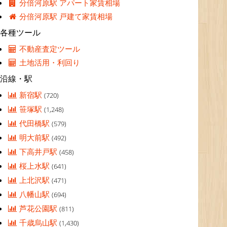
分倍河原駅 アパート家賃相場
分倍河原駅 戸建て家賃相場
各種ツール
不動産査定ツール
土地活用・利回り
沿線・駅
新宿駅
(720)
笹塚駅
(1,248)
代田橋駅
(579)
明大前駅
(492)
下高井戸駅
(458)
桜上水駅
(641)
上北沢駅
(471)
八幡山駅
(694)
芦花公園駅
(811)
千歳烏山駅
(1,430)