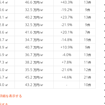
5.4
46.6
+43.3%
13
㎡
万円/㎡
件
0.6
32.5
-19.2%
9
㎡
万円/㎡
件
8.1
40.2
+23.7%
13
㎡
万円/㎡
件
2.8
32.5
-21.9%
9
㎡
万円/㎡
件
8.6
41.6
+20.1%
7
㎡
万円/㎡
件
8.7
34.7
-14.8%
19
㎡
万円/㎡
件
3.9
40.7
+10.9%
9
㎡
万円/㎡
件
6.9
36.7
-4.0%
13
㎡
万円/㎡
件
7.3
38.2
+7.8%
11
㎡
万円/㎡
件
5.0
35.5
-21.6%
12
㎡
万円/㎡
件
6.7
45.2
+4.6%
21
㎡
万円/㎡
件
4.0
43.2
-
10
㎡
万円/㎡
件
詳細を表示する
示する