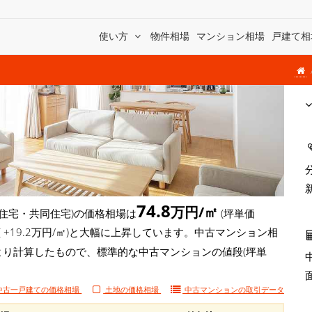
使い方
物件相場
マンション相場
戸建て相
74.8
万円/㎡
住宅・共同住宅)の価格相場は
(坪単価
( +19.2万円/㎡)と大幅に上昇しています。中古マンション相
により計算したもので、標準的な中古マンションの値段(坪単
中古一戸建ての価格相場
土地の価格相場
中古マンションの
取引データ