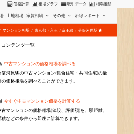
価格計算
相場グラフ
取引データ
相場推移
場
土地相場
家賃相場
その他
沿線レポート
マンション相場
東京都
京王
京王線
分倍河原駅
コンテンツ一覧
中古マンションの価格相場を調べる
分倍河原駅の中古マンション(集合住宅・共同住宅)の最
新の価格相場を調べることができます。
今すぐ中古マンション価格を計算する
中古マンションの価格相場(値段、評価額)を、駅距離、
面積などの条件から即座に計算できます。