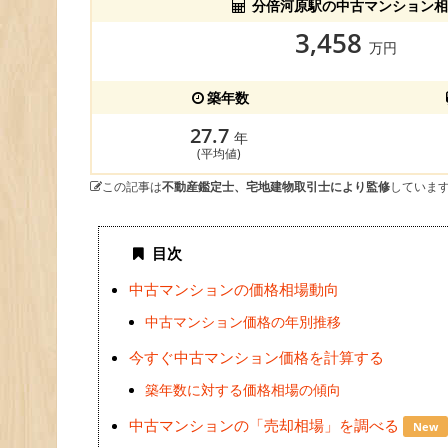
分倍河原駅の中古マンション相
3,458
万円
築年数
27.7
年
(平均値)
この記事は
不動産鑑定士、宅地建物取引士により監修
していま
目次
中古マンションの価格相場動向
中古マンション価格の年別推移
今すぐ中古マンション価格を計算する
築年数に対する価格相場の傾向
中古マンションの「売却相場」を調べる
New