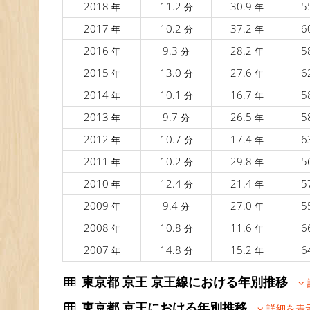
2018
11.2
30.9
5
年
分
年
2017
10.2
37.2
6
年
分
年
2016
9.3
28.2
5
年
分
年
2015
13.0
27.6
6
年
分
年
2014
10.1
16.7
5
年
分
年
2013
9.7
26.5
5
年
分
年
2012
10.7
17.4
6
年
分
年
2011
10.2
29.8
5
年
分
年
2010
12.4
21.4
5
年
分
年
2009
9.4
27.0
5
年
分
年
2008
10.8
11.6
6
年
分
年
2007
14.8
15.2
6
年
分
年
東京都 京王 京王線における年別推移
東京都 京王における年別推移
詳細を表