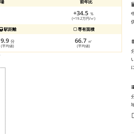
場
前年比
+34.5
％
(+19.2万円/㎡)
駅距離
専有面積
9.9
66.7
分
㎡
(平均値)
(平均値)
す