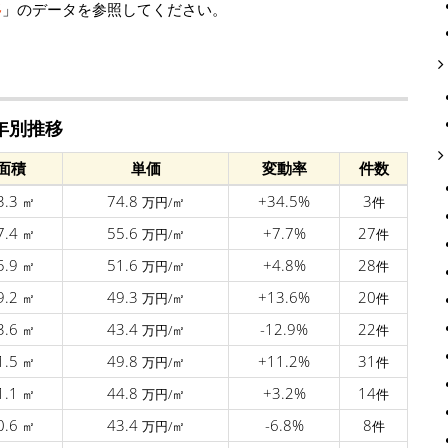
移
」のデータを参照してください。
年別推移
面積
単価
変動率
件数
3.3
74.8
+34.5%
3
㎡
万円/㎡
件
7.4
55.6
+7.7%
27
㎡
万円/㎡
件
5.9
51.6
+4.8%
28
㎡
万円/㎡
件
9.2
49.3
+13.6%
20
㎡
万円/㎡
件
3.6
43.4
-12.9%
22
㎡
万円/㎡
件
1.5
49.8
+11.2%
31
㎡
万円/㎡
件
1.1
44.8
+3.2%
14
㎡
万円/㎡
件
0.6
43.4
-6.8%
8
㎡
万円/㎡
件