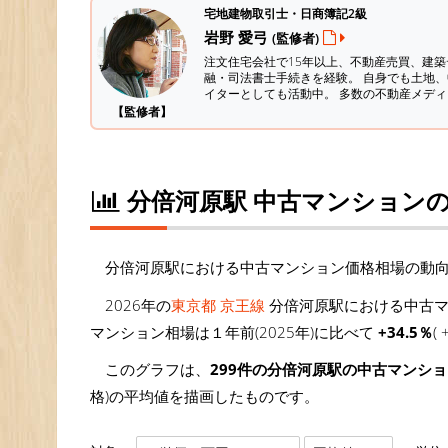
宅地建物取引士・日商簿記2級
岩野 愛弓
(監修者)
注文住宅会社で15年以上、不動産売買、建
融・司法書士手続きを経験。
自身でも土地、
イターとしても活動中。 多数の不動産メデ
【監修者】
分倍河原駅 中古マンション
分倍河原駅における中古マンション価格相場の動
2026年の
東京都 京王線
分倍河原駅における中古マ
マンション相場は１年前(2025年)に比べて
+34.5％
(
このグラフは、
299件の分倍河原駅の中古マンシ
格)の平均値を描画したものです。