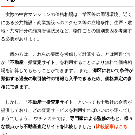
実際の中古マンションの価格相場は、学区等の周辺環境、近く
にある公共施設・商業施設へのアクセス等の立地条件、住戸・敷
地・共有部分の維持管理状況など、物件ごとの個別要因を考慮す
る必要があります。
一般の方は、これらの要因を考慮して計算することは困難です
が「
不動産一括査定サイト
」を利用することにより無料で価格相
場を計算してもらうことができます。 また、
灘区において条件が
類似する過去の取引物件の情報も入手できるため、価格算定の参
考にできます
。
しかし、「
不動産一括査定サイト
」といっても十数社の企業が
提供しており、どの査定サービスを利用すればいいのか迷ってし
まうでしょう。 ウチノカチでは、
専門家による監修のもと、様々
な観点から不動産査定サイトを比較
しました（
比較記事はこち
ら
）。