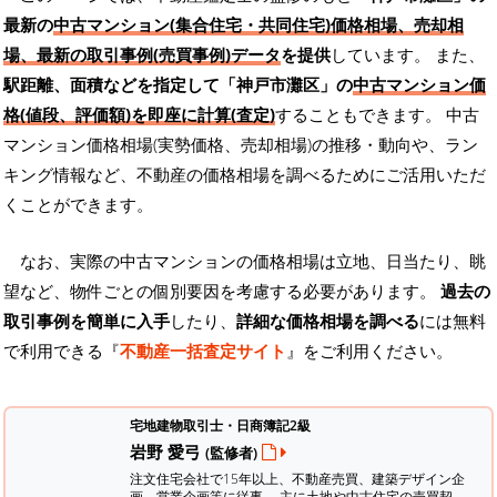
最新の
中古マンション(集合住宅・共同住宅)価格相場、売却相
場、最新の取引事例(売買事例)データ
を提供
しています。 また、
駅距離、面積などを指定して「神戸市灘区」の
中古マンション価
格(値段、評価額)を即座に計算(査定)
することもできます。 中古
マンション価格相場(実勢価格、売却相場)の推移・動向や、ラン
キング情報など、不動産の価格相場を調べるためにご活用いただ
くことができます。
なお、実際の中古マンションの価格相場は立地、日当たり、眺
望など、物件ごとの個別要因を考慮する必要があります。
過去の
取引事例を簡単に入手
したり、
詳細な価格相場を調べる
には無料
で利用できる『
不動産一括査定サイト
』をご利用ください。
宅地建物取引士・日商簿記2級
岩野 愛弓
(監修者)
注文住宅会社で15年以上、不動産売買、建築デザイン企
画、営業企画等に従事。 主に土地や中古住宅の売買契