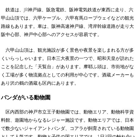
鉄道は、JR神戸線、阪急電鉄、阪神電気鉄道が東西に走り、六
甲山山頂では、六甲ケーブル、六甲有馬ロープウェイなどの観光
路線もあります。車は、阪神高速神戸線、湾岸幹線道路が走り大
阪中心部、神戸中心部へのアクセスが容易です。
六甲山山頂は、観光施設が多く景色や夜景を楽しまれる方が多
くいらっしゃいます。日本三大夜景の一つで、昭和天皇が訪れた
ことを記念した「天覧台」があります。摩耶ふ頭は、市街地がな
く工場が多く物流拠点としての利用が中心です。酒蔵メーカーも
あり沢の鶴の酒蔵も区内にあります。
パンダがいる動物園
区内西部の神戸市立王子動物園では、動物エリア、動物科学資
料館、遊園地からなるレジャー施設です。動物エリアでは、日本
で数少ないジャイアントパンダ、コアラが飼育されている動物園
として人気です。動物と子供の国エリアでは、1日3回の触れ合い