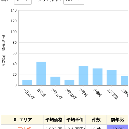
140
120
100
平均単価 万円/㎡
80
60
40
20
0
一王山町
五毛通
六甲台町
六甲山町
六甲町
八幡町
上河原通
上野
エリア
平均価格
平均単価
件数
前年比