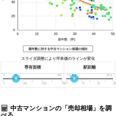
40
20
0
0
10
20
30
40
50
築年数 [年]
築年数に対する中古マンション相場の傾向
スライダ調整により坪単価のラインが変化
専有面積
駅距離
0
65
300
0
分
5
分
30
分
0
100
200
300
0
10
20
30
中古マンションの「売却相場」を調
べる