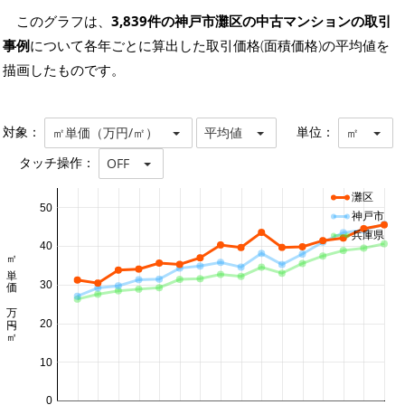
このグラフは、
3,839件の神戸市灘区の中古マンションの取引
事例
について各年ごとに算出した取引価格(面積価格)の平均値を
描画したものです。
対象：
単位：
㎡単価（万円/㎡）
平均値
㎡
タッチ操作：
OFF
灘区
50
神戸市
兵庫県
40
㎡単価 万円/㎡
30
20
10
0