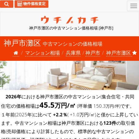
物件価格査定
To
na
神戸市灘区の中古マンション価格相場 [神戸市]
神戸市灘区
中古マンションの価格相場
マンション相場
兵庫県
神戸市
神戸市灘区
2026年
における神戸市灘区の中古マンション(集合住宅・共同
45.5
万円/㎡
住宅)の価格相場は
(坪単価 150.3
)です。
万円/坪
１年前(2025年)に比べて
+2.2％
( +1.0万円/㎡)と僅かに上昇してい
ます。中古マンション相場は神戸市灘区における
123件
の取引価
格(売却価格)により計算したもので、標準的な中古マンションの