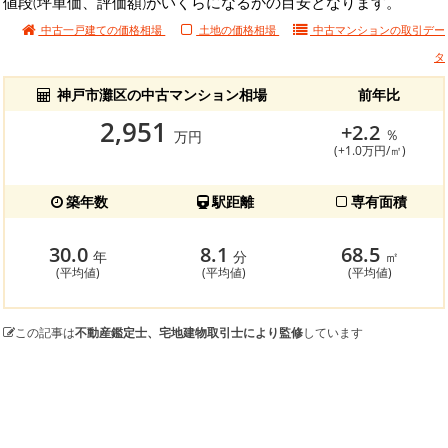
値段(坪単価、評価額)がいくらになるかの目安となります。
中古一戸建ての価格相場
土地の価格相場
中古マンションの
取引デー
タ
神戸市灘区の中古マンション相場
前年比
2,951
+2.2
％
万円
(+1.0万円/㎡)
築年数
駅距離
専有面積
30.0
8.1
68.5
年
分
㎡
(平均値)
(平均値)
(平均値)
この記事は
不動産鑑定士、宅地建物取引士により監修
しています