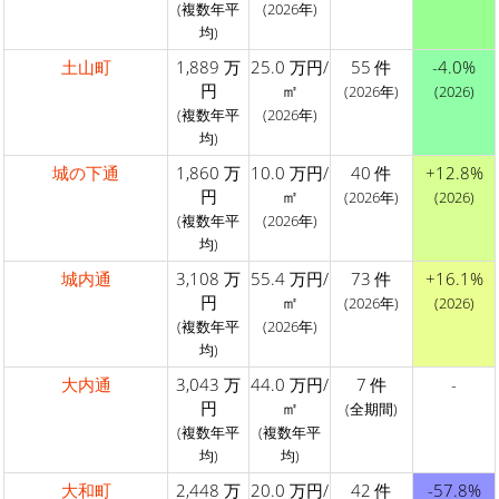
(複数年平
(2026年)
均)
土山町
1,889 万
25.0 万円/
55 件
-4.0%
円
㎡
(2026年)
(2026)
(複数年平
(2026年)
均)
城の下通
1,860 万
10.0 万円/
40 件
+12.8%
円
㎡
(2026年)
(2026)
(複数年平
(2026年)
均)
城内通
3,108 万
55.4 万円/
73 件
+16.1%
円
㎡
(2026年)
(2026)
(複数年平
(2026年)
均)
大内通
3,043 万
44.0 万円/
7 件
-
円
㎡
(全期間)
(複数年平
(複数年平
均)
均)
大和町
2,448 万
20.0 万円/
42 件
-57.8%