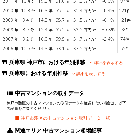
2011
10.4
19.2
61.6
31.2
-0.6%
97
年
分
年
㎡
万円/㎡
件
2010
10.3
16.8
65.2
31.4
-0.4%
121
年
分
年
㎡
万円/㎡
件
2009
9.4
14.2
65.7
31.5
-6.1%
121
年
分
年
㎡
万円/㎡
件
2008
8.9
15.4
65.2
33.5
+5.8%
98
年
分
年
㎡
万円/㎡
件
2007
9.2
16.0
59.5
31.7
-2.4%
74
年
分
年
㎡
万円/㎡
件
2006
10.6
14.8
63.1
32.5
-
65
年
分
年
㎡
万円/㎡
件
兵庫県 神戸市における年別推移
詳細を表示する
兵庫県における年別推移
詳細を表示する
中古マンションの取引データ
神戸市灘区の中古マンションの取引データを確認したい場合は、以下
の記事をご参照ください。
神戸市灘区の中古マンション取引データ一覧
関連エリア 中古マンション相場記事