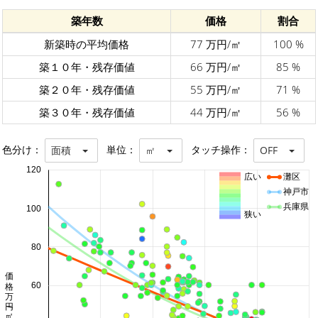
築年数
価格
割合
新築時の平均価格
77 万円/㎡
100 %
築１０年・残存価値
66 万円/㎡
85 %
築２０年・残存価値
55 万円/㎡
71 %
築３０年・残存価値
44 万円/㎡
56 %
色分け：
単位：
タッチ操作：
面積
㎡
OFF
120
広い
灘区
神戸市
兵庫県
100
狭い
80
価格 万円/㎡
60