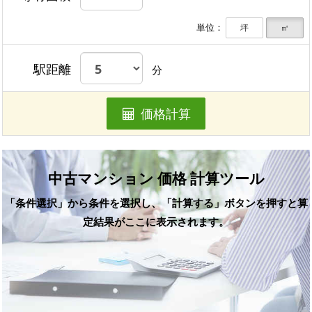
単位：
坪
㎡
駅距離
分
価格計算
中古マンション 価格 計算ツール
「条件選択」から条件を選択し、「計算する」ボタンを押すと算
定結果がここに表示されます。