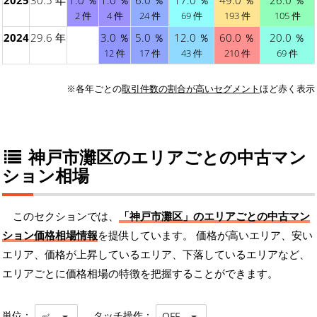
2025
30.5 年
1.0 ％
1.0 ％
6.0 ％
17.0 ％
49.0 ％
26.0 ％
2 件
4 件
24 件
69 件
193 件
105 件
2024
29.6 年
3.0 ％
5.0 ％
12.0 ％
60.0 ％
20.0 ％
12 件
17 件
43 件
210 件
69 件
※各年ごとの
取引件数の割合が高いセグメント
ほど赤く表示
神戸市灘区のエリアごとの中古マン
ション相場
このセクションでは、
「神戸市灘区」のエリアごとの中古マン
ション価格相場情報
を提供しています。 価格が高いエリア、安い
エリア、価格が上昇しているエリア、下落しているエリアなど、
エリアごとに価格相場の特徴を把握することができます。
単位：
タッチ操作：
㎡
OFF