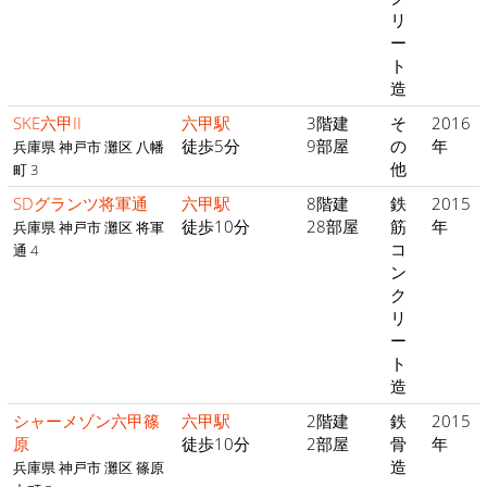
リ
ー
ト
造
SKE六甲II
六甲駅
3階建
そ
2016
徒歩5分
9部屋
の
年
兵庫県 神戸市 灘区 八幡
他
町 3
SDグランツ将軍通
六甲駅
8階建
鉄
2015
徒歩10分
28部屋
筋
年
兵庫県 神戸市 灘区 将軍
コ
通 4
ン
ク
リ
ー
ト
造
シャーメゾン六甲篠
六甲駅
2階建
鉄
2015
原
徒歩10分
2部屋
骨
年
造
兵庫県 神戸市 灘区 篠原