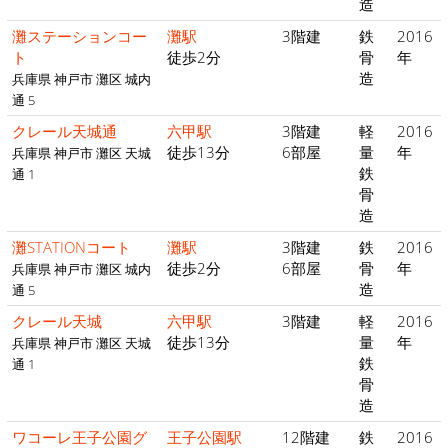
造
灘ステーションコー
灘駅
3階建
鉄
2016
ト
徒歩2分
骨
年
造
兵庫県 神戸市 灘区 城内
通 5
クレール天城通
六甲駅
3階建
軽
2016
徒歩13分
6部屋
量
年
兵庫県 神戸市 灘区 天城
鉄
通 1
骨
造
灘STATIONコート
灘駅
3階建
鉄
2016
徒歩2分
6部屋
骨
年
兵庫県 神戸市 灘区 城内
造
通 5
クレール天城
六甲駅
3階建
軽
2016
徒歩13分
量
年
兵庫県 神戸市 灘区 天城
鉄
通 1
骨
造
ワコーレ王子公園グ
王子公園駅
12階建
鉄
2016