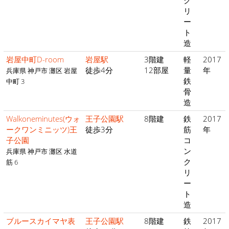
ク
リ
ー
ト
造
岩屋中町D-room
岩屋駅
3階建
軽
2017
徒歩4分
12部屋
量
年
兵庫県 神戸市 灘区 岩屋
鉄
中町 3
骨
造
Walkoneminutes(ウォ
王子公園駅
8階建
鉄
2017
ークワンミニッツ)王
徒歩3分
筋
年
子公園
コ
ン
兵庫県 神戸市 灘区 水道
ク
筋 6
リ
ー
ト
造
ブルースカイマヤ表
王子公園駅
8階建
鉄
2017