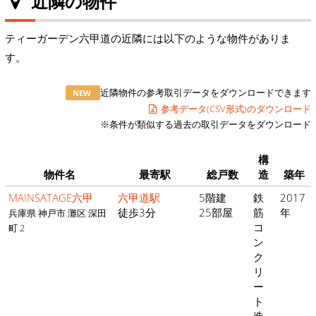
近隣の物件
ティーガーデン六甲道の近隣には以下のような物件がありま
す。
近隣物件の参考取引データをダウンロードできます
NEW
参考データ(CSV形式)のダウンロード
※条件が類似する過去の取引データをダウンロード
構
物件名
最寄駅
総戸数
造
築年
MAINSATAGE六甲
六甲道駅
5階建
鉄
2017
徒歩3分
25部屋
筋
年
兵庫県 神戸市 灘区 深田
コ
町 2
ン
ク
リ
ー
ト