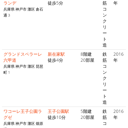
ランデ
徒歩5分
筋
年
コ
兵庫県 神戸市 灘区 倉石
ン
通 3
ク
リ
ー
ト
造
グランドスペラーレ
新在家駅
8階建
鉄
2016
六甲道
徒歩4分
20部屋
筋
年
コ
兵庫県 神戸市 灘区 琵琶
ン
町 1
ク
リ
ー
ト
造
ワコーレ王子公園ラ
王子公園駅
5階建
鉄
2016
グゼ
徒歩10分
20部屋
筋
年
コ
兵庫県 神戸市 灘区 畑原