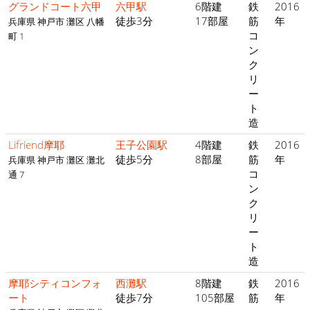
グランドコート六甲
六甲駅
6階建
鉄
2016
徒歩3分
17部屋
筋
年
兵庫県 神戸市 灘区 八幡
コ
町 1
ン
ク
リ
ー
ト
造
Lifriend摩耶
王子公園駅
4階建
鉄
2016
徒歩5分
8部屋
筋
年
兵庫県 神戸市 灘区 灘北
コ
通 7
ン
ク
リ
ー
ト
造
摩耶シティコンフォ
西灘駅
8階建
鉄
2016
ート
徒歩7分
105部屋
筋
年