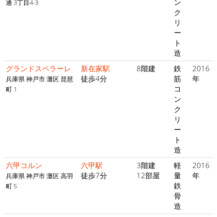
ン
通 3丁目4-3
ク
リ
ー
ト
造
グランドスペラーレ
新在家駅
8階建
鉄
2016
徒歩4分
筋
年
兵庫県 神戸市 灘区 琵琶
コ
町 1
ン
ク
リ
ー
ト
造
六甲コルン
六甲駅
3階建
軽
2016
徒歩7分
12部屋
量
年
兵庫県 神戸市 灘区 高羽
鉄
町 5
骨
造