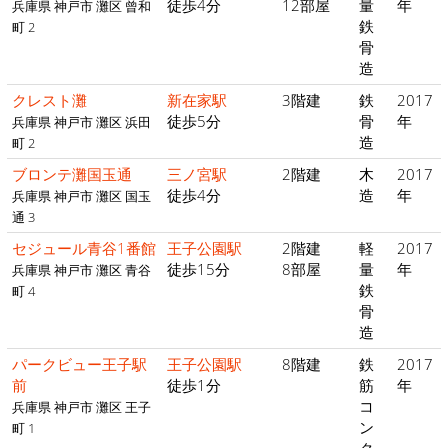
徒歩4分
12部屋
量
年
兵庫県 神戸市 灘区 曾和
鉄
町 2
骨
造
クレスト灘
新在家駅
3階建
鉄
2017
徒歩5分
骨
年
兵庫県 神戸市 灘区 浜田
造
町 2
ブロンテ灘国玉通
三ノ宮駅
2階建
木
2017
徒歩4分
造
年
兵庫県 神戸市 灘区 国玉
通 3
セジュール青谷1番館
王子公園駅
2階建
軽
2017
徒歩15分
8部屋
量
年
兵庫県 神戸市 灘区 青谷
鉄
町 4
骨
造
パークビュー王子駅
王子公園駅
8階建
鉄
2017
前
徒歩1分
筋
年
コ
兵庫県 神戸市 灘区 王子
ン
町 1