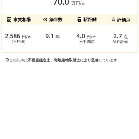
70.0
万円/㎡
家賃相場
築年数
駅距離
評価点
2,586
9.1
4.0
2.7
円/㎡
年
円/㎡
点
(平均値)
六甲道駅
物件評価
この記事は
不動産鑑定士、宅地建物取引士により監修
しています