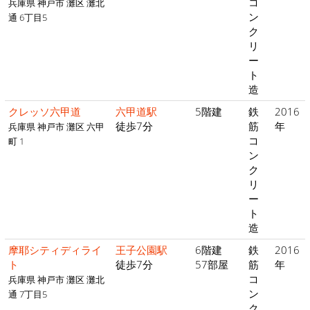
コ
兵庫県 神戸市 灘区 灘北
ン
通 6丁目5
ク
リ
ー
ト
造
クレッソ六甲道
六甲道駅
5階建
鉄
2016
徒歩7分
筋
年
兵庫県 神戸市 灘区 六甲
コ
町 1
ン
ク
リ
ー
ト
造
摩耶シティディライ
王子公園駅
6階建
鉄
2016
ト
徒歩7分
57部屋
筋
年
コ
兵庫県 神戸市 灘区 灘北
ン
通 7丁目5
ク