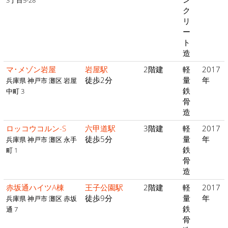
3丁目5-28
ク
リ
ー
ト
造
マ･メゾン岩屋
岩屋駅
2階建
軽
2017
徒歩2分
量
年
兵庫県 神戸市 灘区 岩屋
鉄
中町 3
骨
造
ロッコウコルン-S
六甲道駅
3階建
軽
2017
徒歩5分
量
年
兵庫県 神戸市 灘区 永手
鉄
町 1
骨
造
赤坂通ハイツA棟
王子公園駅
2階建
軽
2017
徒歩9分
量
年
兵庫県 神戸市 灘区 赤坂
鉄
通 7
骨