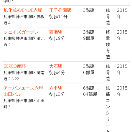
中町 5
旭化成AVENUE赤坂
王子公園駅
3階建
鉄
2015
徒歩11分
骨
年
兵庫県 神戸市 灘区 赤坂
造
通 4
ジェイズガーデン
西灘駅
3階建
軽
2015
徒歩9分
9部屋
量
年
兵庫県 神戸市 灘区 灘北
鉄
通 4
骨
造
BEREO摩耶
大石駅
3階建
鉄
2015
徒歩4分
6部屋
骨
年
兵庫県 神戸市 灘区 灘南
造
通 2-3-22
アーバンエース六甲
六甲駅
6階建
鉄
2015
山田パル
徒歩3分
64部屋
筋
年
コ
兵庫県 神戸市 灘区 山田
ン
町 3
ク
リ
ー
ト