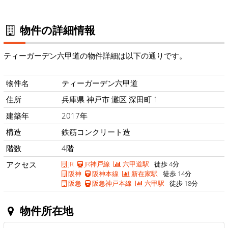
物件の詳細情報
ティーガーデン六甲道の物件詳細は以下の通りです。
物件名
ティーガーデン六甲道
住所
兵庫県 神戸市 灘区 深田町 1
建築年
2017年
構造
鉄筋コンクリート造
階数
4階
アクセス
JR
JR神戸線
六甲道駅
徒歩 4分
阪神
阪神本線
新在家駅
徒歩 14分
阪急
阪急神戸本線
六甲駅
徒歩 18分
物件所在地