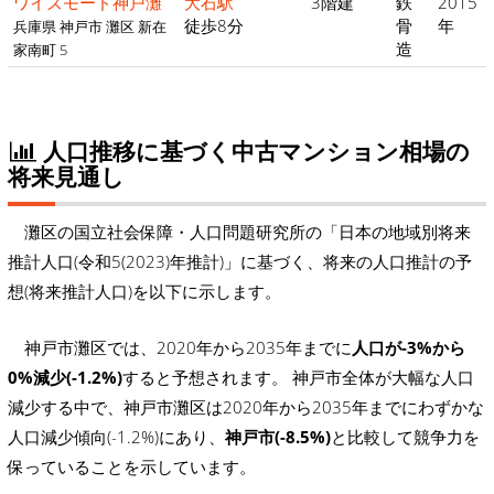
ワイズモード神戸灘
大石駅
3階建
鉄
2015
徒歩8分
骨
年
兵庫県 神戸市 灘区 新在
造
家南町 5
人口推移に基づく中古マンション相場の
将来見通し
灘区の国立社会保障・人口問題研究所の「日本の地域別将来
推計人口(令和5(2023)年推計)」に基づく、将来の人口推計の予
想(将来推計人口)を以下に示します。
神戸市灘区では、2020年から2035年までに
人口が-3%から
0%減少(-1.2%)
すると予想されます。 神戸市全体が大幅な人口
減少する中で、神戸市灘区は2020年から2035年までにわずかな
人口減少傾向(-1.2%)にあり、
神戸市(-8.5%)
と比較して競争力を
保っていることを示しています。