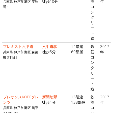
徒歩10分
筋
年
兵庫県 神戸市 灘区 岸地
コ
通 1
ン
ク
リ
ー
ト
造
プレミスト六甲道
六甲道駅
14階建
鉄
2017
徒歩5分
69部屋
筋
年
兵庫県 神戸市 灘区 森後
コ
町 3丁目5
ン
ク
リ
ー
ト
造
プレサンスKOBEグレ
新開地駅
15階建
鉄
2017
ンツ
徒歩1分
138部屋
筋
年
コ
兵庫県 神戸市 灘区 鶴甲
ン