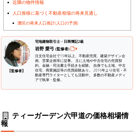
近隣の物件情報
人口推移に基づく不動産相場の将来見通し
灘区の将来人口推計(人口の予測)
宅地建物取引士・日商簿記2級
岩野 愛弓
(監修者)
注文住宅会社で15年以上、不動産売買、建築デザイン企
画、営業企画等に従事。 主に土地や中古住宅の売買契
約、金融・司法書士手続きを経験。
自身でも土地、中古
住宅、商業施設等の売買経験あり。 2016年より住宅・不
【監修者】
動産専門ライターとしても活動中。 多数の不動産メディ
アで執筆・監修。
ティーガーデン六甲道の価格相場情
報