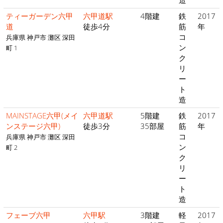
造
ティーガーデン六甲
六甲道駅
4階建
鉄
2017
道
徒歩4分
筋
年
コ
兵庫県 神戸市 灘区 深田
ン
町 1
ク
リ
ー
ト
造
MAINSTAGE六甲(メイ
六甲道駅
5階建
鉄
2017
ンステージ六甲)
徒歩3分
35部屋
筋
年
コ
兵庫県 神戸市 灘区 深田
ン
町 2
ク
リ
ー
ト
造
フェーブ六甲
六甲駅
3階建
軽
2017