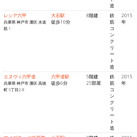
造
レシア六甲
大石駅
8階建
鉄
2015
徒歩10分
筋
年
兵庫県 神戸市 灘区 水道
コ
筋 1
ン
ク
リ
ー
ト
造
エヌヴィ六甲道
六甲道駅
5階建
鉄
2015
徒歩6分
25部屋
筋
年
兵庫県 神戸市 灘区 高徳
コ
町 5丁目2-8
ン
ク
リ
ー
ト
造