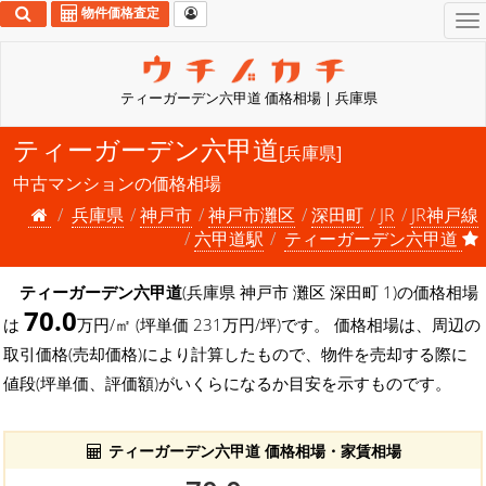
物件価格査定
To
na
ティーガーデン六甲道 価格相場 | 兵庫県
ティーガーデン六甲道
[兵庫県]
中古マンションの価格相場
兵庫県
神戸市
神戸市灘区
深田町
JR
JR神戸線
六甲道駅
ティーガーデン六甲道
ティーガーデン六甲道
(兵庫県 神戸市 灘区 深田町 1)の価格相場
70.0
は
万円/㎡ (坪単価 231万円/坪)です。 価格相場は、周辺の
取引価格(売却価格)により計算したもので、物件を売却する際に
値段(坪単価、評価額)がいくらになるか目安を示すものです。
ティーガーデン六甲道 価格相場・家賃相場