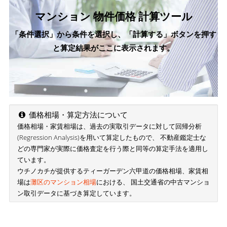
マンション 物件価格 計算ツール
「条件選択」から条件を選択し、「計算する」ボタンを押す
と算定結果がここに表示されます。
価格相場・算定方法について
価格相場・家賃相場は、過去の実取引データに対して回帰分析
(Regression Analysis)を用いて算定したもので、 不動産鑑定士な
どの専門家が実際に価格査定を行う際と同等の算定手法を適用し
ています。
ウチノカチが提供するティーガーデン六甲道の価格相場、家賃相
場は
灘区のマンション相場
における、 国土交通省の中古マンショ
ン取引データに基づき算定しています。