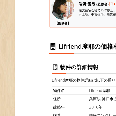
岩野 愛弓
(監修者)
注文住宅会社で15年以上
も土地、中古住宅、商業施
【監修者】
Lifriend摩耶の価
物件の詳細情報
Lifriend摩耶の物件詳細は以下の通
物件名
Lifriend摩耶
住所
兵庫県 神戸市 
建築年
2016年
構造
鉄筋コンクリ