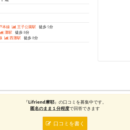
戸本線
王子公園駅
徒歩 5分
灘駅
徒歩 8分
線
西灘駅
徒歩 8分
『
Lifriend摩耶
』の口コミを募集中です。
匿名のまま１分程度
で回答できます
口コミを書く