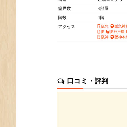
総戸数
8部屋
階数
4階
アクセス
阪急
阪急神
JR
JR神戸線
阪神
阪神本
口コミ・評判