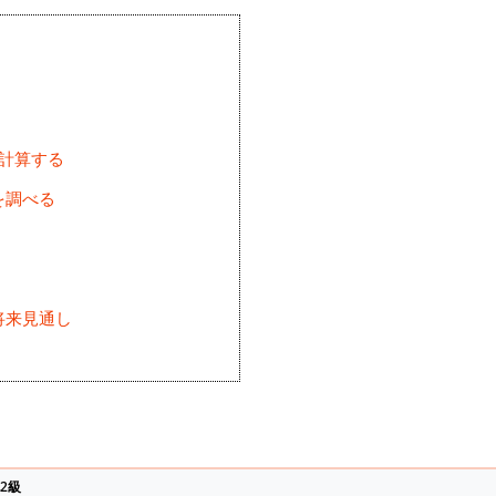
を計算する
を調べる
将来見通し
)
2級