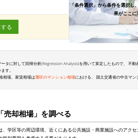
「条件選択」から条件を選択し
果がここに
算する
に対して回帰分析(Regression Analysis)を用いて算定したもので、
います。
の価格相場、家賃相場は
灘区のマンション相場
における、 国土交通省の中古マン
「売却相場」を調べる
は、学区等の周辺環境、近くにある公共施設・商業施設へのアクセ