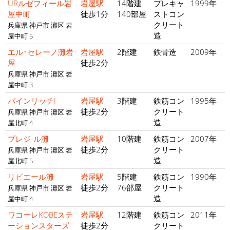
URルゼフィール岩
岩屋駅
14階建
プレキャ
1999年
屋中町
徒歩1分
140部屋
ストコン
クリート
兵庫県 神戸市 灘区 岩
造
屋中町 5
エル･セレーノ灘岩
岩屋駅
2階建
鉄骨造
2009年
屋
徒歩2分
兵庫県 神戸市 灘区 岩
屋中町 3
パインリッチI
岩屋駅
3階建
鉄筋コン
1995年
徒歩2分
クリート
兵庫県 神戸市 灘区 岩
造
屋北町 4
プレジ-ル灘
岩屋駅
10階建
鉄筋コン
2007年
徒歩2分
クリート
兵庫県 神戸市 灘区 岩
造
屋北町 5
リビエール灘
岩屋駅
5階建
鉄筋コン
1990年
徒歩2分
76部屋
クリート
兵庫県 神戸市 灘区 岩
造
屋中町 4
ワコーレKOBEステ
岩屋駅
12階建
鉄筋コン
2011年
ーションスターズ
徒歩2分
クリート