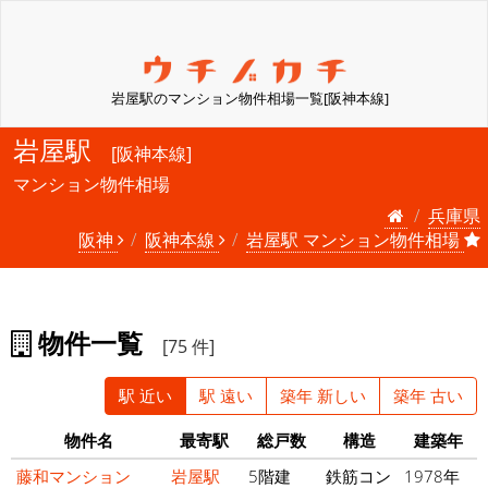
岩屋駅のマンション物件相場一覧[阪神本線]
岩屋駅
[阪神本線]
マンション物件相場
兵庫県
阪神
阪神本線
岩屋駅 マンション物件相場
物件一覧
[75 件]
駅 近い
駅 遠い
築年 新しい
築年 古い
物件名
最寄駅
総戸数
構造
建築年
藤和マンション
岩屋駅
5階建
鉄筋コン
1978年