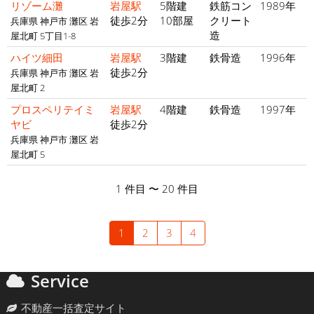
リゾーム灘
岩屋駅
5階建
鉄筋コン
1989年
徒歩2分
10部屋
クリート
兵庫県 神戸市 灘区 岩
造
屋北町 5丁目1-8
ハイツ細田
岩屋駅
3階建
鉄骨造
1996年
徒歩2分
兵庫県 神戸市 灘区 岩
屋北町 2
プロスペリテイミ
岩屋駅
4階建
鉄骨造
1997年
ヤビ
徒歩2分
兵庫県 神戸市 灘区 岩
屋北町 5
1 件目 〜 20 件目
1
2
3
4
Service
不動産一括査定サイト