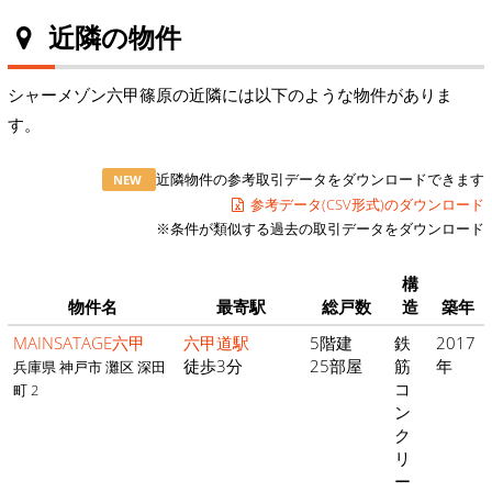
近隣の物件
シャーメゾン六甲篠原の近隣には以下のような物件がありま
す。
近隣物件の参考取引データをダウンロードできます
NEW
参考データ(CSV形式)のダウンロード
※条件が類似する過去の取引データをダウンロード
構
物件名
最寄駅
総戸数
造
築年
MAINSATAGE六甲
六甲道駅
5階建
鉄
2017
徒歩3分
25部屋
筋
年
兵庫県 神戸市 灘区 深田
コ
町 2
ン
ク
リ
ー