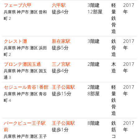
フェーブ六甲
六甲駅
3階建
軽
2017
徒歩4分
12部屋
量
年
兵庫県 神戸市 灘区 曾和
鉄
町 2
骨
造
クレスト灘
新在家駅
3階建
鉄
2017
徒歩5分
骨
年
兵庫県 神戸市 灘区 浜田
造
町 2
ブロンテ灘国玉通
三ノ宮駅
2階建
木
2017
徒歩4分
造
年
兵庫県 神戸市 灘区 国玉
通 3
セジュール青谷1番館
王子公園駅
2階建
軽
2017
徒歩15分
8部屋
量
年
兵庫県 神戸市 灘区 青谷
鉄
町 4
骨
造
パークビュー王子駅
王子公園駅
8階建
鉄
2017
前
徒歩1分
筋
年
コ
兵庫県 神戸市 灘区 王子