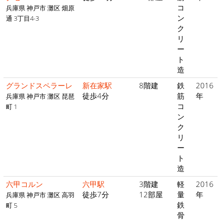
コ
兵庫県 神戸市 灘区 畑原
ン
通 3丁目4-3
ク
リ
ー
ト
造
グランドスペラーレ
新在家駅
8階建
鉄
2016
徒歩4分
筋
年
兵庫県 神戸市 灘区 琵琶
コ
町 1
ン
ク
リ
ー
ト
造
六甲コルン
六甲駅
3階建
軽
2016
徒歩7分
12部屋
量
年
兵庫県 神戸市 灘区 高羽
鉄
町 5
骨