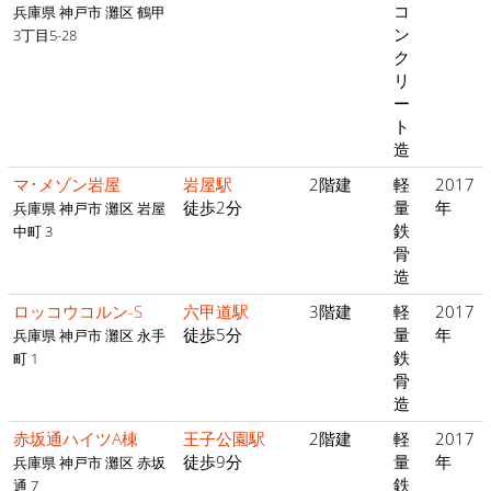
コ
兵庫県 神戸市 灘区 鶴甲
ン
3丁目5-28
ク
リ
ー
ト
造
マ･メゾン岩屋
岩屋駅
2階建
軽
2017
徒歩2分
量
年
兵庫県 神戸市 灘区 岩屋
鉄
中町 3
骨
造
ロッコウコルン-S
六甲道駅
3階建
軽
2017
徒歩5分
量
年
兵庫県 神戸市 灘区 永手
鉄
町 1
骨
造
赤坂通ハイツA棟
王子公園駅
2階建
軽
2017
徒歩9分
量
年
兵庫県 神戸市 灘区 赤坂
鉄
通 7