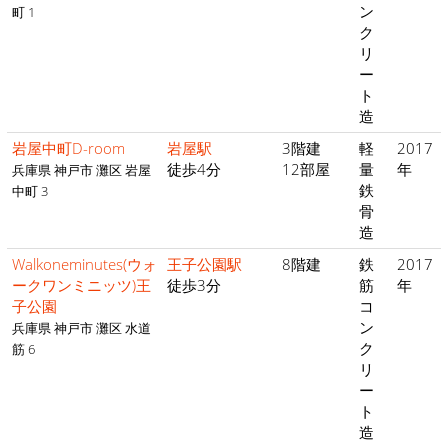
ン
町 1
ク
リ
ー
ト
造
岩屋中町D-room
岩屋駅
3階建
軽
2017
徒歩4分
12部屋
量
年
兵庫県 神戸市 灘区 岩屋
鉄
中町 3
骨
造
Walkoneminutes(ウォ
王子公園駅
8階建
鉄
2017
ークワンミニッツ)王
徒歩3分
筋
年
子公園
コ
ン
兵庫県 神戸市 灘区 水道
ク
筋 6
リ
ー
ト
造