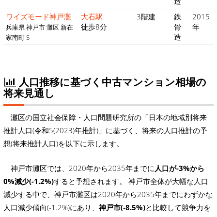
造
ワイズモード神戸灘
大石駅
3階建
鉄
2015
徒歩8分
骨
年
兵庫県 神戸市 灘区 新在
造
家南町 5
人口推移に基づく中古マンション相場の
将来見通し
灘区の国立社会保障・人口問題研究所の「日本の地域別将来
推計人口(令和5(2023)年推計)」に基づく、将来の人口推計の予
想(将来推計人口)を以下に示します。
神戸市灘区では、2020年から2035年までに
人口が-3%から
0%減少(-1.2%)
すると予想されます。 神戸市全体が大幅な人口
減少する中で、神戸市灘区は2020年から2035年までにわずかな
人口減少傾向(-1.2%)にあり、
神戸市(-8.5%)
と比較して競争力を