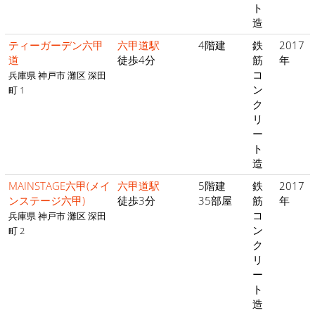
ト
造
ティーガーデン六甲
六甲道駅
4階建
鉄
2017
道
徒歩4分
筋
年
コ
兵庫県 神戸市 灘区 深田
ン
町 1
ク
リ
ー
ト
造
MAINSTAGE六甲(メイ
六甲道駅
5階建
鉄
2017
ンステージ六甲)
徒歩3分
35部屋
筋
年
コ
兵庫県 神戸市 灘区 深田
ン
町 2
ク
リ
ー
ト
造