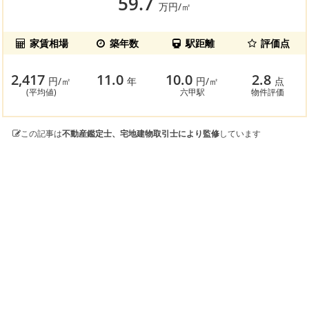
59.7
万円/㎡
家賃相場
築年数
駅距離
評価点
2,417
11.0
10.0
2.8
円/㎡
年
円/㎡
点
(平均値)
六甲駅
物件評価
この記事は
不動産鑑定士、宅地建物取引士により監修
しています