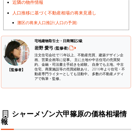
近隣の物件情報
人口推移に基づく不動産相場の将来見通し
灘区の将来人口推計(人口の予測)
宅地建物取引士・日商簿記2級
岩野 愛弓
(監修者)
注文住宅会社で15年以上、不動産売買、建築デザイン企
画、営業企画等に従事。 主に土地や中古住宅の売買契
約、金融・司法書士手続きを経験。
自身でも土地、中古
住宅、商業施設等の売買経験あり。 2016年より住宅・不
【監修者】
動産専門ライターとしても活動中。 多数の不動産メディ
アで執筆・監修。
シャーメゾン六甲篠原の価格相場情
報