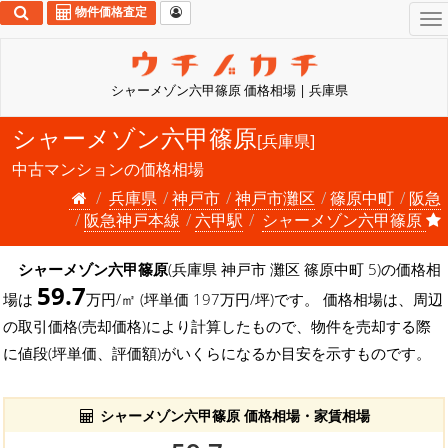
物件価格査定
To
na
シャーメゾン六甲篠原 価格相場 | 兵庫県
シャーメゾン六甲篠原
[兵庫県]
中古マンションの価格相場
兵庫県
神戸市
神戸市灘区
篠原中町
阪急
阪急神戸本線
六甲駅
シャーメゾン六甲篠原
シャーメゾン六甲篠原
(兵庫県 神戸市 灘区 篠原中町 5)の価格相
59.7
場は
万円/㎡ (坪単価 197万円/坪)です。 価格相場は、周辺
の取引価格(売却価格)により計算したもので、物件を売却する際
に値段(坪単価、評価額)がいくらになるか目安を示すものです。
シャーメゾン六甲篠原 価格相場・家賃相場