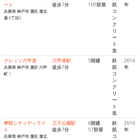
ート
徒歩7分
105部屋
筋
年
コ
兵庫県 神戸市 灘区 灘北
ン
通 6丁目5
ク
リ
ー
ト
造
クレッソ六甲道
六甲道駅
5階建
鉄
2016
徒歩7分
筋
年
兵庫県 神戸市 灘区 六甲
コ
町 1
ン
ク
リ
ー
ト
造
摩耶シティディライ
王子公園駅
6階建
鉄
2016
ト
徒歩7分
57部屋
筋
年
コ
兵庫県 神戸市 灘区 灘北