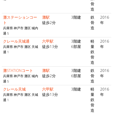
骨
造
灘ステーションコー
灘駅
3階建
鉄
2016
ト
徒歩2分
骨
年
造
兵庫県 神戸市 灘区 城内
通 5
クレール天城通
六甲駅
3階建
軽
2016
徒歩13分
6部屋
量
年
兵庫県 神戸市 灘区 天城
鉄
通 1
骨
造
灘STATIONコート
灘駅
3階建
鉄
2016
徒歩2分
6部屋
骨
年
兵庫県 神戸市 灘区 城内
造
通 5
クレール天城
六甲駅
3階建
軽
2016
徒歩13分
量
年
兵庫県 神戸市 灘区 天城
鉄
通 1
骨
造