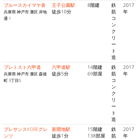
ブルースカイマヤ表
王子公園駅
8階建
鉄
2017
徒歩10分
筋
年
兵庫県 神戸市 灘区 岸地
コ
通 1
ン
ク
リ
ー
ト
造
プレミスト六甲道
六甲道駅
14階建
鉄
2017
徒歩5分
69部屋
筋
年
兵庫県 神戸市 灘区 森後
コ
町 3丁目5
ン
ク
リ
ー
ト
造
プレサンスKOBEグレ
新開地駅
15階建
鉄
2017
ンツ
徒歩1分
138部屋
筋
年