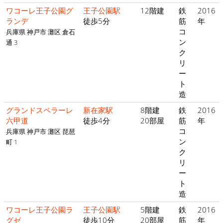
ワコーレ王子公園グ
王子公園駅
12階建
鉄
2016
ランデ
徒歩5分
筋
年
コ
兵庫県 神戸市 灘区 倉石
ン
通 3
ク
リ
ー
ト
造
グランドスペラーレ
新在家駅
8階建
鉄
2016
六甲道
徒歩4分
20部屋
筋
年
コ
兵庫県 神戸市 灘区 琵琶
ン
町 1
ク
リ
ー
ト
造
ワコーレ王子公園ラ
王子公園駅
5階建
鉄
2016
グゼ
徒歩10分
20部屋
筋
年