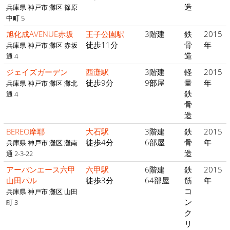
造
兵庫県 神戸市 灘区 篠原
中町 5
旭化成AVENUE赤坂
王子公園駅
3階建
鉄
2015
徒歩11分
骨
年
兵庫県 神戸市 灘区 赤坂
造
通 4
ジェイズガーデン
西灘駅
3階建
軽
2015
徒歩9分
9部屋
量
年
兵庫県 神戸市 灘区 灘北
鉄
通 4
骨
造
BEREO摩耶
大石駅
3階建
鉄
2015
徒歩4分
6部屋
骨
年
兵庫県 神戸市 灘区 灘南
造
通 2-3-22
アーバンエース六甲
六甲駅
6階建
鉄
2015
山田パル
徒歩3分
64部屋
筋
年
コ
兵庫県 神戸市 灘区 山田
ン
町 3
ク
リ