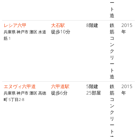
ー
ト
造
レシア六甲
大石駅
8階建
鉄
2015
徒歩10分
筋
年
兵庫県 神戸市 灘区 水道
コ
筋 1
ン
ク
リ
ー
ト
造
エヌヴィ六甲道
六甲道駅
5階建
鉄
2015
徒歩6分
25部屋
筋
年
兵庫県 神戸市 灘区 高徳
コ
町 5丁目2-8
ン
ク
リ
ー
ト