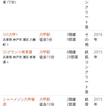
ン
通 7丁目5
ク
リ
ー
ト
造
SKE六甲II
六甲駅
3階建
そ
2016
徒歩5分
9部屋
の
年
兵庫県 神戸市 灘区 八幡
他
町 3
SDグランツ将軍通
六甲駅
8階建
鉄
2015
徒歩10分
28部屋
筋
年
兵庫県 神戸市 灘区 将軍
コ
通 4
ン
ク
リ
ー
ト
造
シャーメゾン六甲篠
六甲駅
2階建
鉄
2015
原
徒歩10分
2部屋
骨
年