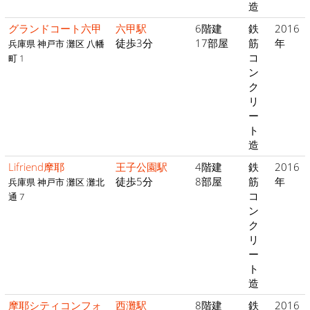
造
グランドコート六甲
六甲駅
6階建
鉄
2016
徒歩3分
17部屋
筋
年
兵庫県 神戸市 灘区 八幡
コ
町 1
ン
ク
リ
ー
ト
造
Lifriend摩耶
王子公園駅
4階建
鉄
2016
徒歩5分
8部屋
筋
年
兵庫県 神戸市 灘区 灘北
コ
通 7
ン
ク
リ
ー
ト
造
摩耶シティコンフォ
西灘駅
8階建
鉄
2016