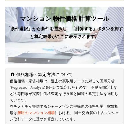
マンション 物件価格 計算ツール
「条件選択」から条件を選択し、「計算する」ボタンを押す
と算定結果がここに表示されます。
価格相場・算定方法について
価格相場・家賃相場は、過去の実取引データに対して回帰分析
(Regression Analysis)を用いて算定したもので、 不動産鑑定士な
どの専門家が実際に価格査定を行う際と同等の算定手法を適用し
ています。
ウチノカチが提供するシャーメゾン六甲篠原の価格相場、家賃相
場は
灘区のマンション相場
における、 国土交通省の中古マンショ
ン取引データに基づき算定しています。