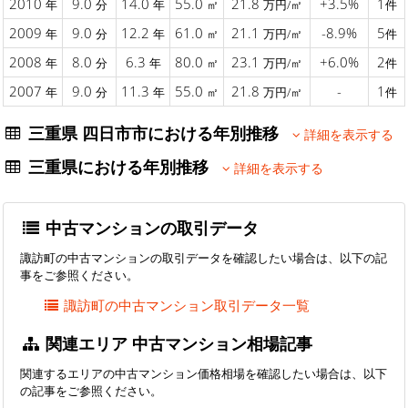
2010
9.0
14.0
55.0
21.8
+3.5%
1
年
分
年
㎡
万円/㎡
件
2009
9.0
12.2
61.0
21.1
-8.9%
5
年
分
年
㎡
万円/㎡
件
2008
8.0
6.3
80.0
23.1
+6.0%
2
年
分
年
㎡
万円/㎡
件
2007
9.0
11.3
55.0
21.8
-
1
年
分
年
㎡
万円/㎡
件
三重県 四日市市における年別推移
詳細を表示する
三重県における年別推移
詳細を表示する
中古マンションの取引データ
諏訪町の中古マンションの取引データを確認したい場合は、以下の記
事をご参照ください。
諏訪町の中古マンション取引データ一覧
関連エリア 中古マンション相場記事
関連するエリアの中古マンション価格相場を確認したい場合は、以下
の記事をご参照ください。