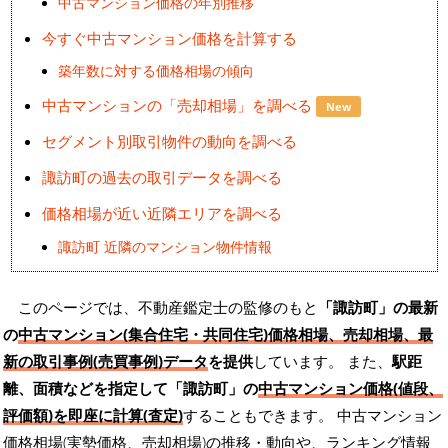
中古マンション価格の年別推移
今すぐ中古マンション価格を計算する
築年数に対する価格相場の傾向
中古マンションの「売却相場」を調べる
New
セグメント別取引物件の動向を調べる
諏訪町の過去の取引データを調べる
価格相場が近い近隣エリアを調べる
諏訪町 近隣のマンション物件情報
このページでは、不動産鑑定士の監修のもと
「諏訪町」の最新
の
中古マンション(集合住宅・共同住宅)価格相場、売却相場、最
新の取引事例(売買事例)データ
を提供
しています。 また、
駅距
離、面積などを指定して「諏訪町」の
中古マンション価格(値段、
評価額)を即座に計算(査定)
することもできます。 中古マンション
価格相場(実勢価格、売却相場)の推移・動向や、ランキング情報