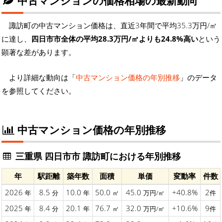
中古マンションの価格相場の最新動向
諏訪町の中古マンション価格は、直近3年間で平均35.3万円/㎡
に達し、
四日市市全体の平均28.3万円/㎡よりも24.8%高い
という
顕著な差があります。
より詳細な動向は「
中古マンション価格の年別推移
」のデータ
を参照してください。
中古マンション価格の年別推移
三重県 四日市市 諏訪町における年別推移
年
駅距離
築年数
面積
単価
変動率
件数
2026
8.5
10.0
50.0
45.0
+40.8%
2
年
分
年
㎡
万円/㎡
件
2025
8.4
20.1
76.7
32.0
+10.6%
9
年
分
年
㎡
万円/㎡
件