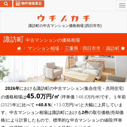
物件価格査定
To
na
諏訪町の中古マンション価格相場 [四日市市]
諏訪町
中古マンションの価格相場
マンション相場
三重県
四日市市
諏訪町
2026年
における諏訪町の中古マンション(集合住宅・共同住宅)
45.0
万円/㎡
の価格相場は
(坪単価 148.8
)です。１年前
万円/坪
(2025年)に比べて
+40.8％
( +13.0万円/㎡)と大幅に上昇していま
す。中古マンション相場は諏訪町における
2件
の取引価格(売却価
格)により計算したもので、標準的な中古マンションの値段(坪単