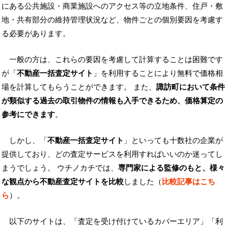
にある公共施設・商業施設へのアクセス等の立地条件、住戸・敷
地・共有部分の維持管理状況など、物件ごとの個別要因を考慮す
る必要があります。
一般の方は、これらの要因を考慮して計算することは困難です
が「
不動産一括査定サイト
」を利用することにより無料で価格相
場を計算してもらうことができます。 また、
諏訪町において条件
が類似する過去の取引物件の情報も入手できるため、価格算定の
参考にできます
。
しかし、「
不動産一括査定サイト
」といっても十数社の企業が
提供しており、どの査定サービスを利用すればいいのか迷ってし
まうでしょう。 ウチノカチでは、
専門家による監修のもと、様々
な観点から不動産査定サイトを比較
しました（
比較記事はこち
ら
）。
以下のサイトは、「査定を受け付けているカバーエリア」「利