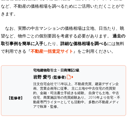
など、不動産の価格相場を調べるためにご活用いただくことがで
きます。
なお、実際の中古マンションの価格相場は立地、日当たり、眺
望など、物件ごとの個別要因を考慮する必要があります。
過去の
取引事例を簡単に入手
したり、
詳細な価格相場を調べる
には無料
で利用できる『
不動産一括査定サイト
』をご利用ください。
宅地建物取引士・日商簿記2級
岩野 愛弓
(監修者)
注文住宅会社で15年以上、不動産売買、建築デザイン企
画、営業企画等に従事。 主に土地や中古住宅の売買契
約、金融・司法書士手続きを経験。
自身でも土地、中古
住宅、商業施設等の売買経験あり。 2016年より住宅・不
【監修者】
動産専門ライターとしても活動中。 多数の不動産メディ
アで執筆・監修。