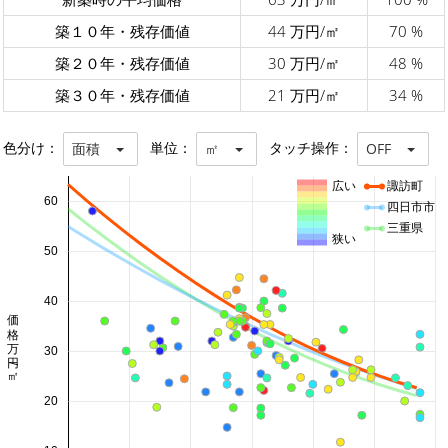
築１０年・残存価値
44 万円/㎡
70 %
築２０年・残存価値
30 万円/㎡
48 %
築３０年・残存価値
21 万円/㎡
34 %
色分け：
単位：
タッチ操作：
面積
㎡
OFF
広い
諏訪町
60
四日市市
三重県
狭い
50
40
価格 万円/㎡
30
20