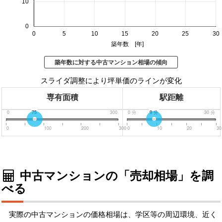
10
0
0
5
10
15
20
25
30
築年数 [年]
築年数に対する中古マンション相場の傾向
スライダ調整により坪単価のラインが変化
専有面積
駅距離
0
75
300
0
分
9
分
30
分
0
100
200
300
0
10
20
30
中古マンションの「売却相場」を調
べる
実際の中古マンションの価格相場は、学区等の周辺環境、近く