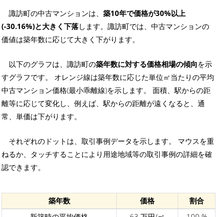
諏訪町の中古マンションは、
築10年で価格が30%以上
(-30.16%)と大きく下落
します。諏訪町では、中古マンションの
価値は築年数に応じて大きく下がります。
以下のグラフは、諏訪町の
築年数に対する価格相場の傾向
を示
すグラフです。 オレンジ線は築年数に応じた単位㎡当たりの平均
中古マンション価格(最小乖離線)を示します。 面積、駅からの距
離等に応じて変化し、例えば、駅からの距離が遠くなると、通
常、単価は下がります。
それぞれのドットは、取引事例データを示します。 マウスを重
ねるか、タッチすることにより用途地域等の取引事例の詳細を確
認できます。
築年数
価格
割合
新築時の平均価格
63 万円/㎡
100 %