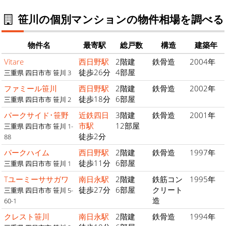
笹川の個別マンションの物件相場を調べる
物件名
最寄駅
総戸数
構造
建築年
Vitare
西日野駅
2階建
鉄骨造
2004年
徒歩26分
4部屋
三重県 四日市市 笹川 3
ファミール笹川
西日野駅
2階建
鉄骨造
2002年
徒歩18分
6部屋
三重県 四日市市 笹川 2
パークサイド･笹野
近鉄四日
3階建
鉄骨造
2001年
市駅
12部屋
三重県 四日市市 笹川 1-
徒歩2分
88
パークハイム
西日野駅
2階建
鉄骨造
1997年
徒歩11分
6部屋
三重県 四日市市 笹川 1
Tユーミーササガワ
南日永駅
2階建
鉄筋コン
1995年
徒歩27分
6部屋
クリート
三重県 四日市市 笹川 5-
造
60-1
クレスト笹川
南日永駅
2階建
鉄骨造
1994年