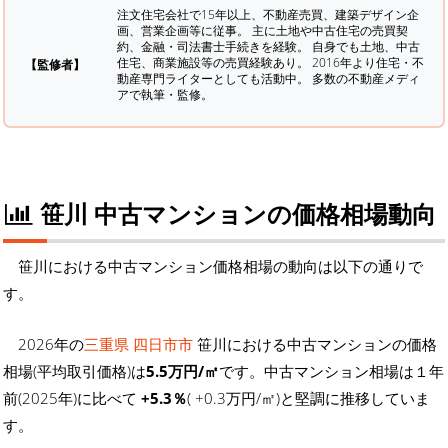
注文住宅会社で15年以上、不動産売買、建築デザイン企
画、営業企画等に従事。 主に土地や中古住宅の売買契
約、金融・司法書士手続きを経験。
自身でも土地、中古
住宅、商業施設等の売買経験あり。 2016年より住宅・不
【監修者】
動産専門ライターとしても活動中。 多数の不動産メディ
アで執筆・監修。
笹川 中古マンションの価格相場動向
笹川における中古マンション価格相場の動向は以下の通りで
す。
2026年の
三重県 四日市市
笹川における中古マンションの価格
相場(平均取引価格)は
5.5万円/㎡
です。中古マンション相場は１年
前(2025年)に比べて
+5.3％
( +0.3万円/㎡)と堅調に推移していま
す。