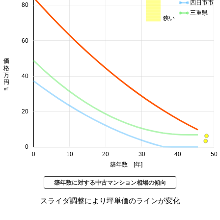
四日市市
80
三重県
狭い
60
価格 万円/㎡
40
20
0
0
10
20
30
40
50
築年数 [年]
築年数に対する中古マンション相場の傾向
スライダ調整により坪単価のラインが変化