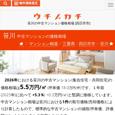
物件価格査定
To
na
笹川の中古マンション価格相場 [四日市市]
笹川
中古マンションの価格相場
マンション相場
三重県
四日市市
笹川
2026年
における笹川の中古マンション(集合住宅・共同住宅)の
5.5
万円/㎡
価格相場は
(坪単価 18.0
)です。１年前
万円/坪
(2025年)に比べて
+5.3％
( +0.3万円/㎡)と堅調に推移しています。
中古マンション相場は笹川における
1件
の取引価格(売却価格)によ
り計算したもので、標準的な中古マンションの値段(坪単価、評価