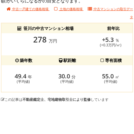
額)がいくらになるかの目安となります。
中古一戸建ての価格相場
土地の価格相場
中古マンションの
取引デー
タ
笹川の中古マンション相場
前年比
278
+5.3
％
万円
(+0.3万円/㎡)
築年数
駅距離
専有面積
49.4
30.0
55.0
年
分
㎡
(平均値)
(平均値)
(平均値)
この記事は
不動産鑑定士、宅地建物取引士により監修
しています