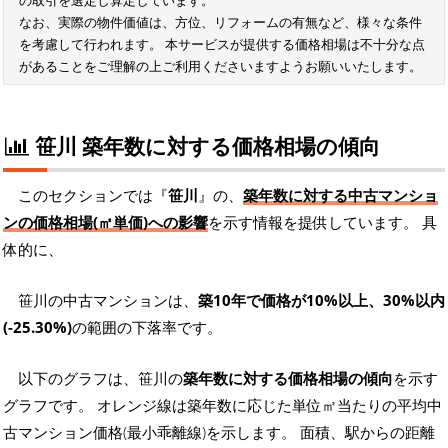
の取引を選定し算定しています。
なお、実際の物件価値は、方位、リフォームの有無など、様々な条件
を考慮して行われます。 本サービスが提供する価格相場は不十分な点
があることをご理解の上ご利用くださいますようお願いいたします。
笹川 築年数に対する価格相場の傾向
このセクションでは『
笹川
』の、
築年数に対する中古マンショ
ンの価格相場(㎡単価)への影響
を示す情報を提供しています。 具
体的に、
笹川の中古マンションは、
築10年で価格が10%以上、30%以内
(-25.30%)
の範囲の下落率です。
以下のグラフは、笹川の
築年数に対する価格相場の傾向
を示す
グラフです。 オレンジ線は築年数に応じた単位㎡当たりの平均中
古マンション価格(最小乖離線)を示します。 面積、駅からの距離