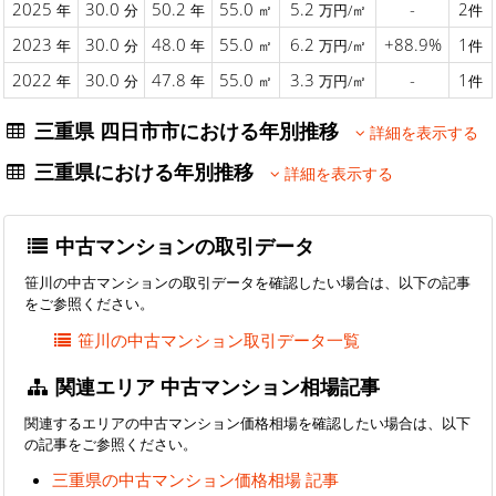
2025
30.0
50.2
55.0
5.2
-
2
年
分
年
㎡
万円/㎡
件
2023
30.0
48.0
55.0
6.2
+88.9%
1
年
分
年
㎡
万円/㎡
件
2022
30.0
47.8
55.0
3.3
-
1
年
分
年
㎡
万円/㎡
件
三重県 四日市市における年別推移
詳細を表示する
三重県における年別推移
詳細を表示する
中古マンションの取引データ
笹川の中古マンションの取引データを確認したい場合は、以下の記事
をご参照ください。
笹川の中古マンション取引データ一覧
関連エリア 中古マンション相場記事
関連するエリアの中古マンション価格相場を確認したい場合は、以下
の記事をご参照ください。
三重県の中古マンション価格相場 記事