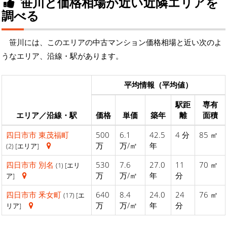
笹川と価格相場が近い近隣エリアを
調べる
笹川には、このエリアの中古マンション価格相場と近い次のよ
うなエリア、沿線・駅があります。
平均情報（平均値）
駅距
専有
エリア／沿線・駅
価格
単価
築年
離
面積
四日市市
東茂福町
500
6.1
42.5
4 分
85 ㎡
万
万/㎡
年
(2) [エリア]
四日市市
別名
530
7.6
27.0
11
70 ㎡
(1) [エリ
万
万/㎡
年
分
ア]
四日市市
釆女町
640
8.4
24.0
24
76 ㎡
(17) [エ
万
万/㎡
年
分
リア]