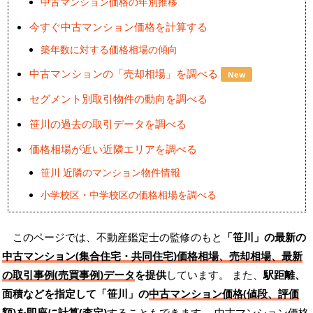
中古マンション価格の年別推移
今すぐ中古マンション価格を計算する
築年数に対する価格相場の傾向
中古マンションの「売却相場」を調べる
New
セグメント別取引物件の動向を調べる
笹川の過去の取引データを調べる
価格相場が近い近隣エリアを調べる
笹川 近隣のマンション物件情報
小学校区・中学校区の価格相場を調べる
このページでは、不動産鑑定士の監修のもと
「笹川」の最新の
中古マンション(集合住宅・共同住宅)価格相場、売却相場、最新
の取引事例(売買事例)データ
を提供
しています。 また、
駅距離、
面積などを指定して「笹川」の
中古マンション価格(値段、評価
額)を即座に計算(査定)
することもできます。 中古マンション価格