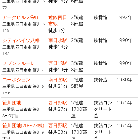
徒歩18分
6部屋
三重県 四日市市 笹川 2-
72
アークヒルズ栄B
近鉄四日
2階建
鉄骨造
1992年
市駅
8部屋
三重県 四日市市 笹川 2-
徒歩3分
116
シティハイツ八幡
南日永駅
2階建
鉄骨造
1990年
徒歩14分
三重県 四日市市 笹川 1-
187
メゾンフルーレ
西日野駅
3階建
鉄骨造
1990年
徒歩19分
8部屋
三重県 四日市市 笹川 2
コーポジュン
南日永駅
2階建
鉄骨造
1980年
徒歩21分
5部屋
三重県 四日市市 笹川 6-
16-6
笹川団地
西日野駅
5階建
鉄筋コン
1975年
徒歩27分
1700部
クリート
三重県 四日市市 笹川
屋
造
8〜9丁目
笹川団地(20〜28棟)
西日野駅
5階建
鉄筋コン
1975年
徒歩33分
1700部
クリート
三重県 四日市市 笹川 9
屋
造
丁目