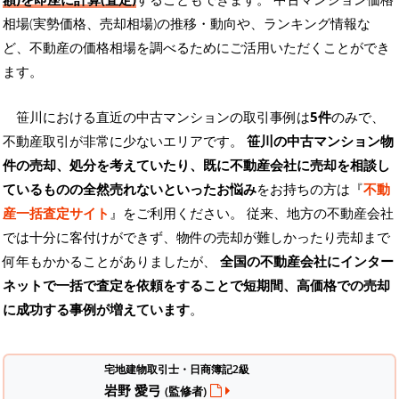
相場(実勢価格、売却相場)の推移・動向や、ランキング情報な
ど、不動産の価格相場を調べるためにご活用いただくことができ
ます。
笹川における直近の中古マンションの取引事例は
5件
のみで、
不動産取引が非常に少ないエリアです。
笹川の中古マンション物
件の売却、処分を考えていたり、既に不動産会社に売却を相談し
ているものの全然売れないといったお悩み
をお持ちの方は『
不動
産一括査定サイト
』をご利用ください。 従来、地方の不動産会社
では十分に客付けができず、物件の売却が難しかったり売却まで
何年もかかることがありましたが、
全国の不動産会社にインター
ネットで一括で査定を依頼をすることで短期間、高価格での売却
に成功する事例が増えています
。
宅地建物取引士・日商簿記2級
岩野 愛弓
(監修者)