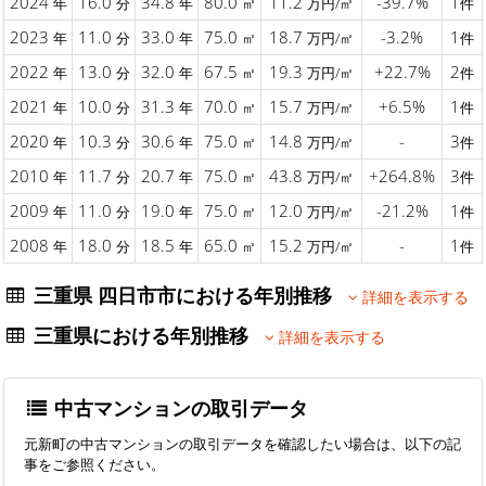
2024
16.0
34.8
80.0
11.2
-39.7%
1
年
分
年
㎡
万円/㎡
件
2023
11.0
33.0
75.0
18.7
-3.2%
1
年
分
年
㎡
万円/㎡
件
2022
13.0
32.0
67.5
19.3
+22.7%
2
年
分
年
㎡
万円/㎡
件
2021
10.0
31.3
70.0
15.7
+6.5%
1
年
分
年
㎡
万円/㎡
件
2020
10.3
30.6
75.0
14.8
-
3
年
分
年
㎡
万円/㎡
件
2010
11.7
20.7
75.0
43.8
+264.8%
3
年
分
年
㎡
万円/㎡
件
2009
11.0
19.0
75.0
12.0
-21.2%
1
年
分
年
㎡
万円/㎡
件
2008
18.0
18.5
65.0
15.2
-
1
年
分
年
㎡
万円/㎡
件
三重県 四日市市における年別推移
詳細を表示する
三重県における年別推移
詳細を表示する
中古マンションの取引データ
元新町の中古マンションの取引データを確認したい場合は、以下の記
事をご参照ください。