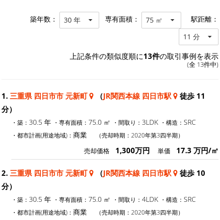
築年数：
専有面積：
駅距離：
30 年
75 ㎡
11 分
上記条件の類似度順に
13件
の取引事例を表示
(全 13件中)
1.
三重県 四日市市 元新町
（
JR関西本線 四日市駅
徒歩 11
分）
30.5 年
75.0 ㎡
3LDK
SRC
・築：
・専有面積：
・間取り：
・構造：
商業
・都市計画(用途地域)：
（売却時期：2020年第3四半期）
1,300万円
17.3 万円/㎡
売却価格
単価
2.
三重県 四日市市 元新町
（
JR関西本線 四日市駅
徒歩 10
分）
30.5 年
75.0 ㎡
4LDK
SRC
・築：
・専有面積：
・間取り：
・構造：
商業
・都市計画(用途地域)：
（売却時期：2020年第3四半期）