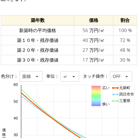
築年数
価格
割合
新築時の平均価格
56 万円/㎡
100 %
築１０年・残存価値
40 万円/㎡
72 %
築２０年・残存価値
27 万円/㎡
48 %
築３０年・残存価値
17 万円/㎡
30 %
色分け：
単位：
タッチ操作：
面積
㎡
OFF
60
広い
元新町
四日市市
三重県
50
狭い
40
価格 万円/㎡
30