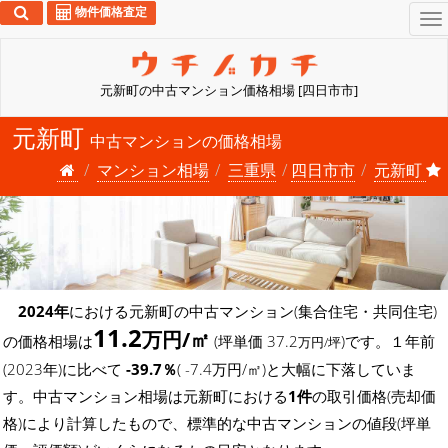
物件価格査定
To
na
元新町の中古マンション価格相場 [四日市市]
元新町
中古マンションの価格相場
マンション相場
三重県
四日市市
元新町
2024年
における元新町の中古マンション(集合住宅・共同住宅)
11.2
万円/㎡
の価格相場は
(坪単価 37.2
)です。１年前
万円/坪
(2023年)に比べて
-39.7％
( -7.4万円/㎡)と大幅に下落していま
す。中古マンション相場は元新町における
1件
の取引価格(売却価
格)により計算したもので、標準的な中古マンションの値段(坪単