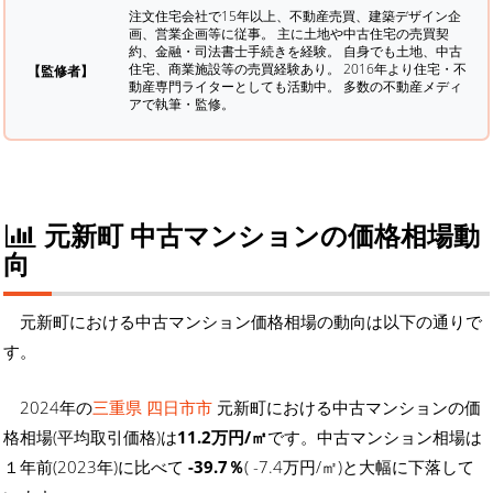
注文住宅会社で15年以上、不動産売買、建築デザイン企
画、営業企画等に従事。 主に土地や中古住宅の売買契
約、金融・司法書士手続きを経験。
自身でも土地、中古
住宅、商業施設等の売買経験あり。 2016年より住宅・不
【監修者】
動産専門ライターとしても活動中。 多数の不動産メディ
アで執筆・監修。
元新町 中古マンションの価格相場動
向
元新町における中古マンション価格相場の動向は以下の通りで
す。
2024年の
三重県 四日市市
元新町における中古マンションの価
格相場(平均取引価格)は
11.2万円/㎡
です。中古マンション相場は
１年前(2023年)に比べて
-39.7％
( -7.4万円/㎡)と大幅に下落して