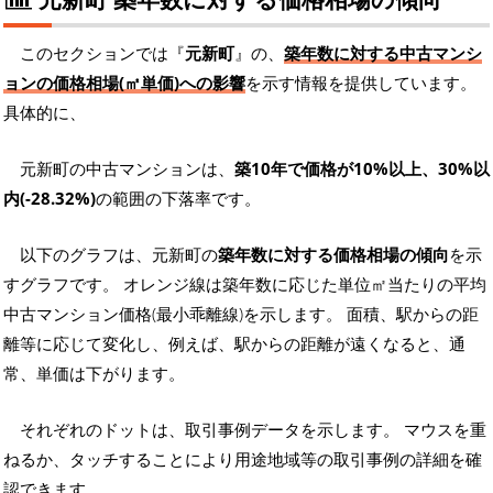
このセクションでは『
元新町
』の、
築年数に対する中古マンシ
ョンの価格相場(㎡単価)への影響
を示す情報を提供しています。
具体的に、
元新町の中古マンションは、
築10年で価格が10%以上、30%以
内(-28.32%)
の範囲の下落率です。
以下のグラフは、元新町の
築年数に対する価格相場の傾向
を示
すグラフです。 オレンジ線は築年数に応じた単位㎡当たりの平均
中古マンション価格(最小乖離線)を示します。 面積、駅からの距
離等に応じて変化し、例えば、駅からの距離が遠くなると、通
常、単価は下がります。
それぞれのドットは、取引事例データを示します。 マウスを重
ねるか、タッチすることにより用途地域等の取引事例の詳細を確
認できます。