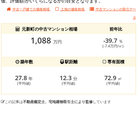
価、評価額)がいくらになるかの目安となります。
中古一戸建ての価格相場
土地の価格相場
中古マンションの
取引デー
タ
元新町の中古マンション相場
前年比
1,088
-39.7
％
万円
(-7.4万円/㎡)
築年数
駅距離
専有面積
27.8
12.3
72.9
年
分
㎡
(平均値)
(平均値)
(平均値)
この記事は
不動産鑑定士、宅地建物取引士により監修
しています