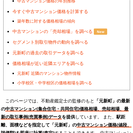
中古マンション価格の年別推移
今すぐ中古マンション価格を計算する
築年数に対する価格相場の傾向
中古マンションの「売却相場」を調べる
New
セグメント別取引物件の動向を調べる
元新町の過去の取引データを調べる
価格相場が近い近隣エリアを調べる
元新町 近隣のマンション物件情報
小学校区・中学校区の価格相場を調べる
このページでは、不動産鑑定士の監修のもと
「元新町」の最新
の
中古マンション(集合住宅・共同住宅)価格相場、売却相場、最
新の取引事例(売買事例)データ
を提供
しています。 また、
駅距
離、面積などを指定して「元新町」の
中古マンション価格(値段、
評価額)を即座に計算(査定)
することもできます。 中古マンション