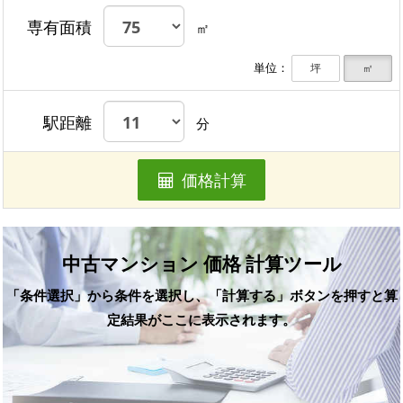
専有面積
㎡
単位：
坪
㎡
駅距離
分
価格計算
中古マンション 価格 計算ツール
「条件選択」から条件を選択し、「計算する」ボタンを押すと算
定結果がここに表示されます。