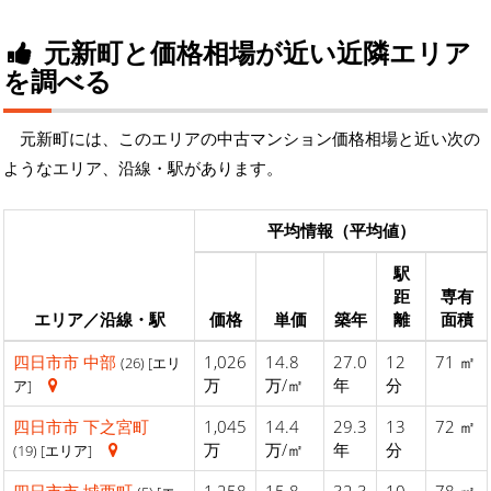
元新町と価格相場が近い近隣エリア
を調べる
元新町には、このエリアの中古マンション価格相場と近い次の
ようなエリア、沿線・駅があります。
平均情報（平均値）
駅
距
専有
エリア／沿線・駅
価格
単価
築年
離
面積
四日市市
中部
1,026
14.8
27.0
12
71 ㎡
(26) [エリ
万
万/㎡
年
分
ア]
四日市市
下之宮町
1,045
14.4
29.3
13
72 ㎡
万
万/㎡
年
分
(19) [エリア]
四日市市
城西町
1,258
15.8
32.3
10
78 ㎡