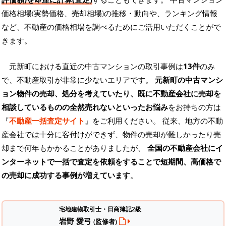
価格相場(実勢価格、売却相場)の推移・動向や、ランキング情報
など、不動産の価格相場を調べるためにご活用いただくことがで
きます。
元新町における直近の中古マンションの取引事例は
13件
のみ
で、不動産取引が非常に少ないエリアです。
元新町の中古マンシ
ョン物件の売却、処分を考えていたり、既に不動産会社に売却を
相談しているものの全然売れないといったお悩み
をお持ちの方は
『
不動産一括査定サイト
』をご利用ください。 従来、地方の不動
産会社では十分に客付けができず、物件の売却が難しかったり売
却まで何年もかかることがありましたが、
全国の不動産会社にイ
ンターネットで一括で査定を依頼をすることで短期間、高価格で
の売却に成功する事例が増えています
。
宅地建物取引士・日商簿記2級
岩野 愛弓
(監修者)