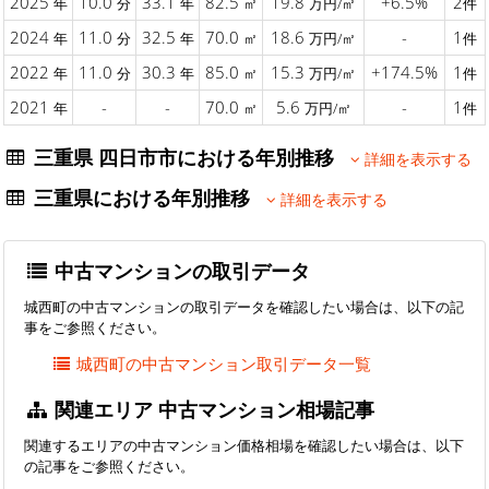
2025
10.0
33.1
82.5
19.8
+6.5%
2
年
分
年
㎡
万円/㎡
件
2024
11.0
32.5
70.0
18.6
-
1
年
分
年
㎡
万円/㎡
件
2022
11.0
30.3
85.0
15.3
+174.5%
1
年
分
年
㎡
万円/㎡
件
2021
-
-
70.0
5.6
-
1
年
㎡
万円/㎡
件
三重県 四日市市における年別推移
詳細を表示する
三重県における年別推移
詳細を表示する
中古マンションの取引データ
城西町の中古マンションの取引データを確認したい場合は、以下の記
事をご参照ください。
城西町の中古マンション取引データ一覧
関連エリア 中古マンション相場記事
関連するエリアの中古マンション価格相場を確認したい場合は、以下
の記事をご参照ください。