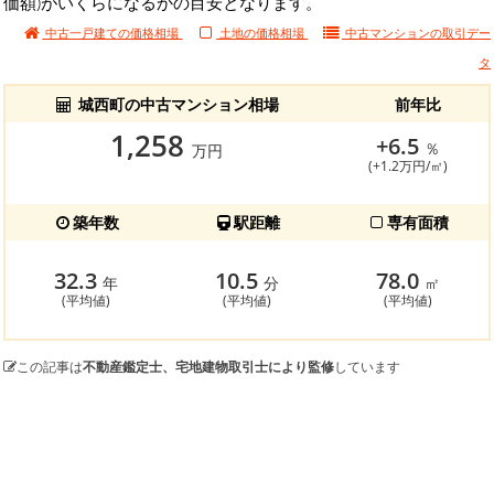
価額)がいくらになるかの目安となります。
中古一戸建ての価格相場
土地の価格相場
中古マンションの
取引デー
タ
城西町の中古マンション相場
前年比
1,258
+6.5
％
万円
(+1.2万円/㎡)
築年数
駅距離
専有面積
32.3
10.5
78.0
年
分
㎡
(平均値)
(平均値)
(平均値)
この記事は
不動産鑑定士、宅地建物取引士により監修
しています