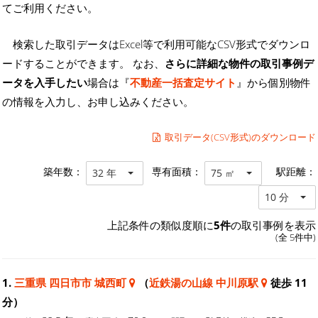
てご利用ください。
検索した取引データはExcel等で利用可能なCSV形式でダウンロ
ードすることができます。 なお、
さらに詳細な物件の取引事例デ
ータを入手したい
場合は『
不動産一括査定サイト
』から個別物件
の情報を入力し、お申し込みください。
取引データ(CSV形式)のダウンロード
築年数：
専有面積：
駅距離：
32 年
75 ㎡
10 分
上記条件の類似度順に
5件
の取引事例を表示
(全 5件中)
1.
三重県 四日市市 城西町
（
近鉄湯の山線 中川原駅
徒歩 11
分）