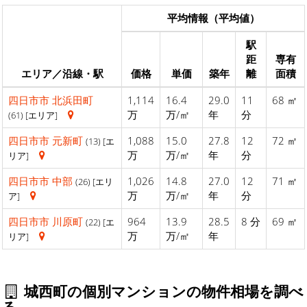
平均情報（平均値）
駅
距
専有
エリア／沿線・駅
価格
単価
築年
離
面積
四日市市
北浜田町
1,114
16.4
29.0
11
68 ㎡
万
万/㎡
年
分
(61) [エリア]
四日市市
元新町
1,088
15.0
27.8
12
72 ㎡
(13) [エ
万
万/㎡
年
分
リア]
四日市市
中部
1,026
14.8
27.0
12
71 ㎡
(26) [エリ
万
万/㎡
年
分
ア]
四日市市
川原町
964
13.9
28.5
8 分
69 ㎡
(22) [エ
万
万/㎡
年
リア]
城西町の個別マンションの物件相場を調べ
る