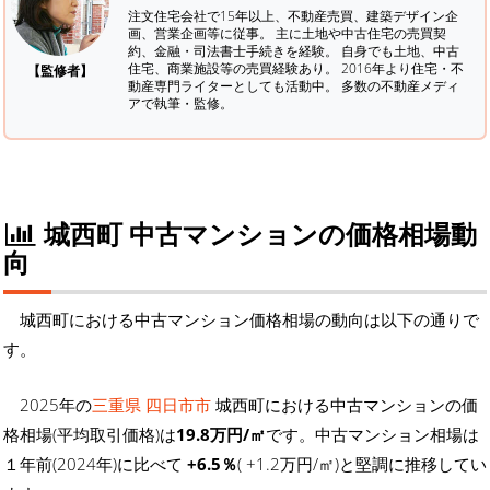
注文住宅会社で15年以上、不動産売買、建築デザイン企
画、営業企画等に従事。 主に土地や中古住宅の売買契
約、金融・司法書士手続きを経験。
自身でも土地、中古
住宅、商業施設等の売買経験あり。 2016年より住宅・不
【監修者】
動産専門ライターとしても活動中。 多数の不動産メディ
アで執筆・監修。
城西町 中古マンションの価格相場動
向
城西町における中古マンション価格相場の動向は以下の通りで
す。
2025年の
三重県 四日市市
城西町における中古マンションの価
格相場(平均取引価格)は
19.8万円/㎡
です。中古マンション相場は
１年前(2024年)に比べて
+6.5％
( +1.2万円/㎡)と堅調に推移してい