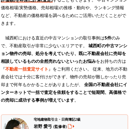
価格相場(実勢価格、売却相場)の推移・動向や、ランキング情報
など、不動産の価格相場を調べるためにご活用いただくことがで
きます。
城西町における直近の中古マンションの取引事例は
5件
のみ
で、不動産取引が非常に少ないエリアです。
城西町の中古マンシ
ョン物件の売却、処分を考えていたり、既に不動産会社に売却を
相談しているものの全然売れないといったお悩み
をお持ちの方は
『
不動産一括査定サイト
』をご利用ください。 従来、地方の不動
産会社では十分に客付けができず、物件の売却が難しかったり売
却まで何年もかかることがありましたが、
全国の不動産会社にイ
ンターネットで一括で査定を依頼をすることで短期間、高価格で
の売却に成功する事例が増えています
。
宅地建物取引士・日商簿記2級
岩野 愛弓
(監修者)