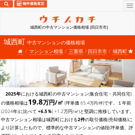
物件価格査定
To
na
城西町の中古マンション価格相場 [四日市市]
城西町
中古マンションの価格相場
マンション相場
三重県
四日市市
城西町
2025年
における城西町の中古マンション(集合住宅・共同住宅)
19.8
万円/㎡
の価格相場は
(坪単価 65.4
)です。１年前
万円/坪
(2024年)に比べて
+6.5％
( +1.2万円/㎡)と堅調に推移しています。
中古マンション相場は城西町における
2件
の取引価格(売却価格)に
より計算したもので、標準的な中古マンションの値段(坪単価、評