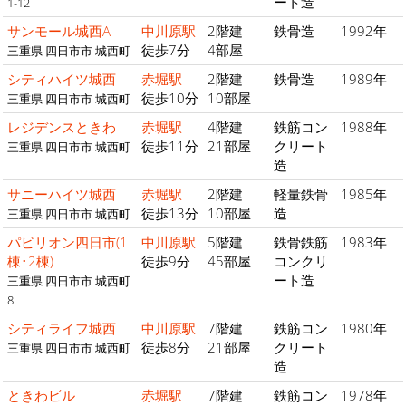
ート造
1-12
サンモール城西A
中川原駅
2階建
鉄骨造
1992年
徒歩7分
4部屋
三重県 四日市市 城西町
シティハイツ城西
赤堀駅
2階建
鉄骨造
1989年
徒歩10分
10部屋
三重県 四日市市 城西町
レジデンスときわ
赤堀駅
4階建
鉄筋コン
1988年
徒歩11分
21部屋
クリート
三重県 四日市市 城西町
造
サニーハイツ城西
赤堀駅
2階建
軽量鉄骨
1985年
徒歩13分
10部屋
造
三重県 四日市市 城西町
パビリオン四日市(1
中川原駅
5階建
鉄骨鉄筋
1983年
棟･2棟)
徒歩9分
45部屋
コンクリ
ート造
三重県 四日市市 城西町
8
シティライフ城西
中川原駅
7階建
鉄筋コン
1980年
徒歩8分
21部屋
クリート
三重県 四日市市 城西町
造
ときわビル
赤堀駅
7階建
鉄筋コン
1978年