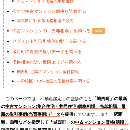
中古マンション価格の年別推移
今すぐ中古マンション価格を計算する
築年数に対する価格相場の傾向
中古マンションの「売却相場」を調べる
New
セグメント別取引物件の動向を調べる
城西町の過去の取引データを調べる
価格相場が近い近隣エリアを調べる
城西町 近隣のマンション物件情報
小学校区・中学校区の価格相場を調べる
このページでは、不動産鑑定士の監修のもと
「城西町」の最新
の
中古マンション(集合住宅・共同住宅)価格相場、売却相場、最
新の取引事例(売買事例)データ
を提供
しています。 また、
駅距
離、面積などを指定して「城西町」の
中古マンション価格(値段、
評価額)を即座に計算(査定)
することもできます。 中古マンション