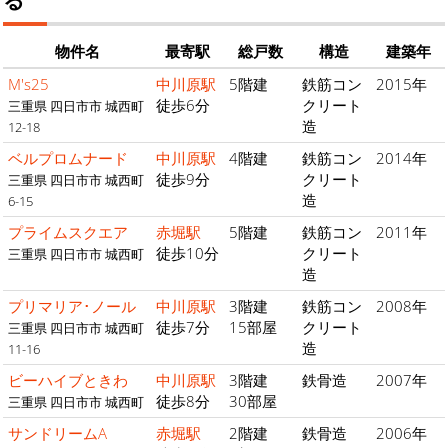
物件名
最寄駅
総戸数
構造
建築年
M's25
中川原駅
5階建
鉄筋コン
2015年
徒歩6分
クリート
三重県 四日市市 城西町
造
12-18
ベルプロムナード
中川原駅
4階建
鉄筋コン
2014年
徒歩9分
クリート
三重県 四日市市 城西町
造
6-15
プライムスクエア
赤堀駅
5階建
鉄筋コン
2011年
徒歩10分
クリート
三重県 四日市市 城西町
造
プリマリア･ノール
中川原駅
3階建
鉄筋コン
2008年
徒歩7分
15部屋
クリート
三重県 四日市市 城西町
造
11-16
ビーハイブときわ
中川原駅
3階建
鉄骨造
2007年
徒歩8分
30部屋
三重県 四日市市 城西町
サンドリームA
赤堀駅
2階建
鉄骨造
2006年