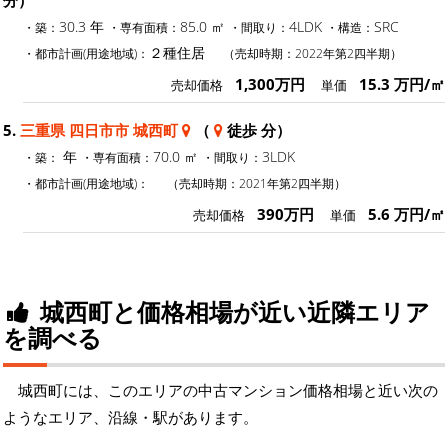
30.3 年
85.0 ㎡
4LDK
SRC
・築：
・専有面積：
・間取り：
・構造：
２種住居
・都市計画(用途地域)：
（売却時期：2022年第2四半期）
1,300万円
15.3 万円/㎡
売却価格
単価
5.
三重県 四日市市 城西町
（
徒歩 分）
年
70.0 ㎡
3LDK
・築：
・専有面積：
・間取り：
・都市計画(用途地域)：
（売却時期：2021年第2四半期）
390万円
5.6 万円/㎡
売却価格
単価
城西町と価格相場が近い近隣エリア
を調べる
城西町には、このエリアの中古マンション価格相場と近い次の
ようなエリア、沿線・駅があります。