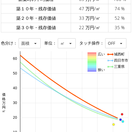
築１０年・残存価値
47 万円/㎡
74 %
築２０年・残存価値
33 万円/㎡
52 %
築３０年・残存価値
22 万円/㎡
35 %
色分け：
単位：
タッチ操作：
面積
㎡
OFF
広い
城西町
60
四日市市
三重県
狭い
50
40
価格 万円/㎡
30
20