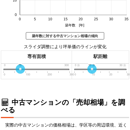
10
0
0
5
10
15
20
25
30
35
築年数 [年]
築年数に対する中古マンション相場の傾向
スライダ調整により坪単価のラインが変化
専有面積
駅距離
0
75
300
0
分
10
分
30
分
0
100
200
300
0
10
20
30
中古マンションの「売却相場」を調
べる
実際の中古マンションの価格相場は、学区等の周辺環境、近く