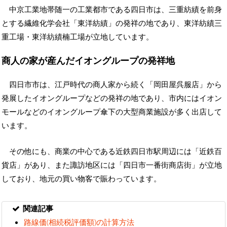
中京工業地帯随一の工業都市である四日市は、三重紡績を前身
とする繊維化学会社「東洋紡績」の発祥の地であり、東洋紡績三
重工場・東洋紡績楠工場が立地しています。
商人の家が産んだイオングループの発祥地
四日市市は、江戸時代の商人家から続く「岡田屋呉服店」から
発展したイオングループなどの発祥の地であり、市内にはイオン
モールなどのイオングループ傘下の大型商業施設が多く出店して
います。
その他にも、商業の中心である近鉄四日市駅周辺には「近鉄百
貨店」があり、また諏訪地区には「四日市一番街商店街」が立地
しており、地元の買い物客で賑わっています。
関連記事
路線価(相続税評価額)の計算方法