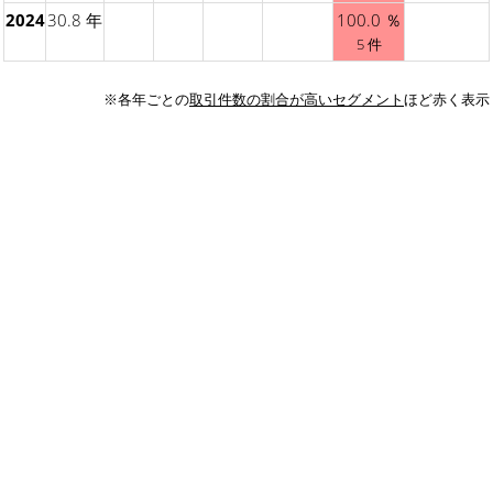
2024
30.8 年
100.0 ％
5 件
※各年ごとの
取引件数の割合が高いセグメント
ほど赤く表示