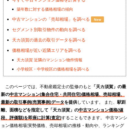
築年数に対する価格相場の傾向
中古マンションの「売却相場」を調べる
New
セグメント別取引物件の動向を調べる
天カ須賀の過去の取引データを調べる
価格相場が近い近隣エリアを調べる
天カ須賀 近隣のマンション物件情報
小学校区・中学校区の価格相場を調べる
このページでは、不動産鑑定士の監修のもと
「天カ須賀」の最
新の
中古マンション(集合住宅・共同住宅)価格相場、売却相場、
最新の取引事例(売買事例)データ
を提供
しています。 また、
駅距
離、面積などを指定して「天カ須賀」の
中古マンション価格(値
段、評価額)を即座に計算(査定)
することもできます。 中古マンシ
ョン価格相場(実勢価格、売却相場)の推移・動向や、ランキング