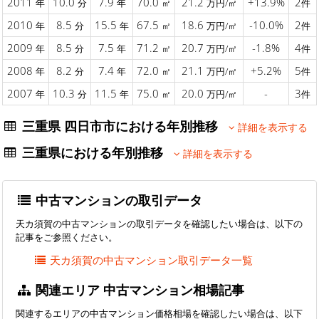
2011
10.0
7.9
70.0
21.2
+13.9%
2
年
分
年
㎡
万円/㎡
件
2010
8.5
15.5
67.5
18.6
-10.0%
2
年
分
年
㎡
万円/㎡
件
2009
8.5
7.5
71.2
20.7
-1.8%
4
年
分
年
㎡
万円/㎡
件
2008
8.2
7.4
72.0
21.1
+5.2%
5
年
分
年
㎡
万円/㎡
件
2007
10.3
11.5
75.0
20.0
-
3
年
分
年
㎡
万円/㎡
件
三重県 四日市市における年別推移
詳細を表示する
三重県における年別推移
詳細を表示する
中古マンションの取引データ
天カ須賀の中古マンションの取引データを確認したい場合は、以下の
記事をご参照ください。
天カ須賀の中古マンション取引データ一覧
関連エリア 中古マンション相場記事
関連するエリアの中古マンション価格相場を確認したい場合は、以下