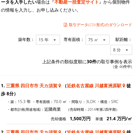
ータを入手したい
場合は『
不動産一括査定サイト
』から個別物件
の情報を入力し、お申し込みください。
取引データ(CSV形式)のダウンロード
築年数：
専有面積：
駅距離：
15 年
75 ㎡
8 分
上記条件の類似度順に
30件
の取引事例を表示
(全 46件中)
1.
三重県 四日市市 天カ須賀
（
近鉄名古屋線 川越富洲原駅
徒
歩 8分）
15.3 年
70.0 ㎡
3LDK
SRC
・築：
・専有面積：
・間取り：
・構造：
近隣商業
・都市計画(用途地域)：
（売却時期：2014年第2四半期）
1,500万円
21.4 万円/㎡
売却価格
単価
2.
三重県 四日市市 天カ須賀
（
近鉄名古屋線 川越富洲原駅
徒