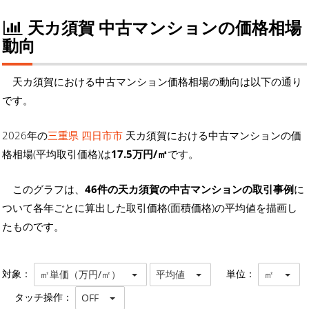
天カ須賀 中古マンションの価格相場
動向
天カ須賀における中古マンション価格相場の動向は以下の通り
です。
2026年の
三重県 四日市市
天カ須賀における中古マンションの価
格相場(平均取引価格)は
17.5万円/㎡
です。
このグラフは、
46件の天カ須賀の中古マンションの取引事例
に
ついて各年ごとに算出した取引価格(面積価格)の平均値を描画し
たものです。
対象：
単位：
㎡単価（万円/㎡）
平均値
㎡
タッチ操作：
OFF