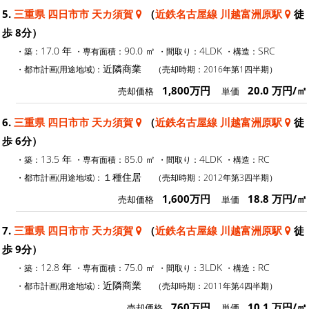
5.
三重県 四日市市 天カ須賀
（
近鉄名古屋線 川越富洲原駅
徒
歩 8分）
17.0 年
90.0 ㎡
4LDK
SRC
・築：
・専有面積：
・間取り：
・構造：
近隣商業
・都市計画(用途地域)：
（売却時期：2016年第1四半期）
1,800万円
20.0 万円/㎡
売却価格
単価
6.
三重県 四日市市 天カ須賀
（
近鉄名古屋線 川越富洲原駅
徒
歩 6分）
13.5 年
85.0 ㎡
4LDK
RC
・築：
・専有面積：
・間取り：
・構造：
１種住居
・都市計画(用途地域)：
（売却時期：2012年第3四半期）
1,600万円
18.8 万円/㎡
売却価格
単価
7.
三重県 四日市市 天カ須賀
（
近鉄名古屋線 川越富洲原駅
徒
歩 9分）
12.8 年
75.0 ㎡
3LDK
RC
・築：
・専有面積：
・間取り：
・構造：
近隣商業
・都市計画(用途地域)：
（売却時期：2011年第4四半期）
760万円
10.1 万円/㎡
売却価格
単価