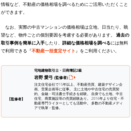
情報など、不動産の価格相場を調べるためにご活用いただくこと
ができます。
なお、実際の中古マンションの価格相場は立地、日当たり、眺
望など、物件ごとの個別要因を考慮する必要があります。
過去の
取引事例を簡単に入手
したり、
詳細な価格相場を調べる
には無料
で利用できる『
不動産一括査定サイト
』をご利用ください。
宅地建物取引士・日商簿記2級
岩野 愛弓
(監修者)
注文住宅会社で15年以上、不動産売買、建築デザイン企
画、営業企画等に従事。 主に土地や中古住宅の売買契
約、金融・司法書士手続きを経験。
自身でも土地、中古
住宅、商業施設等の売買経験あり。 2016年より住宅・不
【監修者】
動産専門ライターとしても活動中。 多数の不動産メディ
アで執筆・監修。