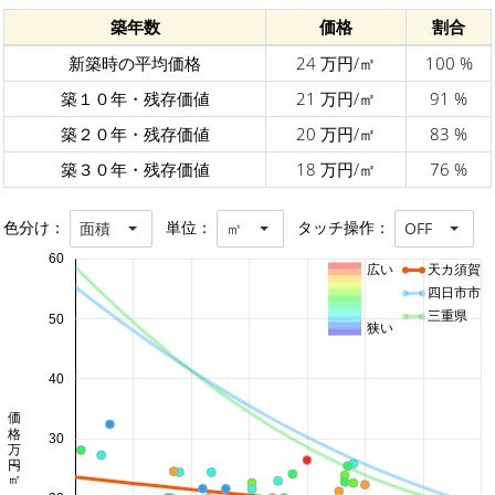
築年数
価格
割合
新築時の平均価格
24 万円/㎡
100 %
築１０年・残存価値
21 万円/㎡
91 %
築２０年・残存価値
20 万円/㎡
83 %
築３０年・残存価値
18 万円/㎡
76 %
色分け：
単位：
タッチ操作：
面積
㎡
OFF
60
広い
天カ須賀
四日市市
三重県
50
狭い
40
価格 万円/㎡
30