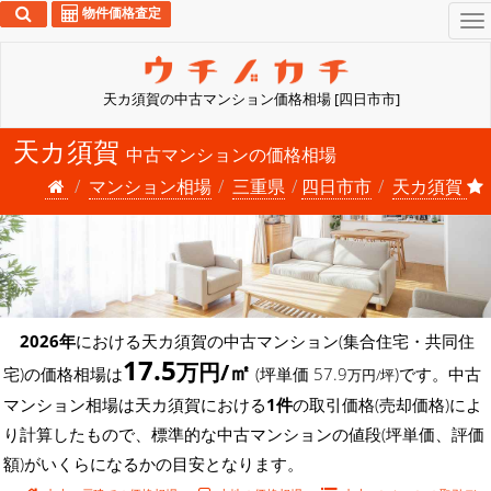
物件価格査定
To
na
天カ須賀の中古マンション価格相場 [四日市市]
天カ須賀
中古マンションの価格相場
マンション相場
三重県
四日市市
天カ須賀
2026年
における天カ須賀の中古マンション(集合住宅・共同住
17.5
万円/㎡
宅)の価格相場は
(坪単価 57.9
)です。中古
万円/坪
マンション相場は天カ須賀における
1件
の取引価格(売却価格)によ
り計算したもので、標準的な中古マンションの値段(坪単価、評価
額)がいくらになるかの目安となります。