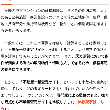
実際の中古マンションの価格相場は、学区等の周辺環境、近く
にある公共施設・商業施設へのアクセス等の立地条件、住戸・敷
地・共有部分の維持管理状況など、物件ごとの個別要因を考慮す
る必要があります。
一般の方は、これらの要因を考慮して計算することは困難です
が「
不動産一括査定サイト
」を利用することにより無料で価格相
場を計算してもらうことができます。 また、
天カ須賀において条
件が類似する過去の取引物件の情報も入手できるため、価格算定
の参考にできます
。
しかし、「
不動産一括査定サイト
」といっても十数社の企業が
提供しており、どの査定サービスを利用すればいいのか迷ってし
まうでしょう。 ウチノカチでは、
専門家による監修のもと、様々
な観点から不動産査定サイトを比較
しました（
比較記事はこち
ら
）。