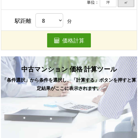
単位：
坪
㎡
駅距離
分
価格計算
中古マンション 価格 計算ツール
「条件選択」から条件を選択し、「計算する」ボタンを押すと算
定結果がここに表示されます。