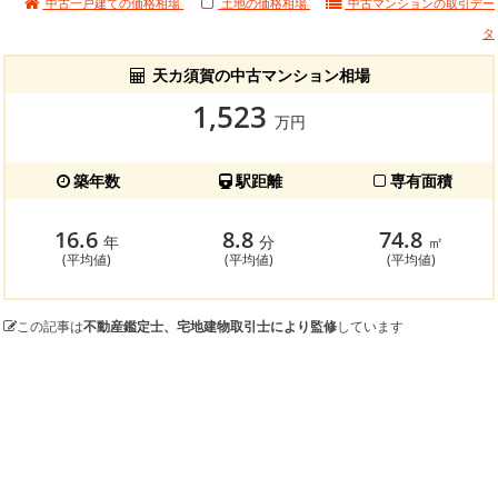
中古一戸建ての価格相場
土地の価格相場
中古マンションの
取引デー
タ
天カ須賀の中古マンション相場
1,523
万円
築年数
駅距離
専有面積
16.6
8.8
74.8
年
分
㎡
(平均値)
(平均値)
(平均値)
この記事は
不動産鑑定士、宅地建物取引士により監修
しています