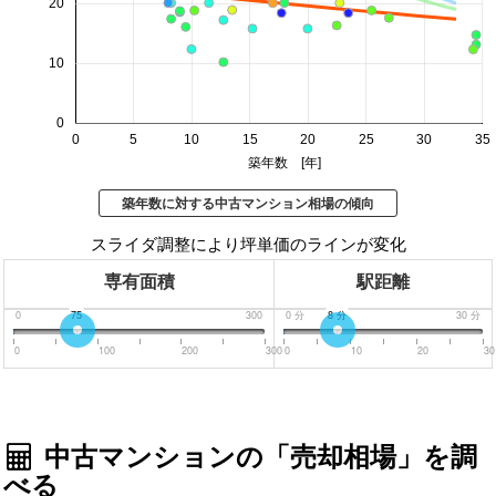
20
10
0
0
5
10
15
20
25
30
35
築年数 [年]
築年数に対する中古マンション相場の傾向
スライダ調整により坪単価のラインが変化
専有面積
駅距離
0
75
300
0
分
8
分
30
分
0
100
200
300
0
10
20
30
中古マンションの「売却相場」を調
べる